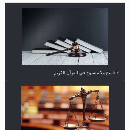
هل يجوز فتح مشروع كوافير نسائي للمحجبات وغير
المحجبات؟
المفهوم الحقيقي للجهاد الإسلامي..
فتوى أمير المؤمنين الميرزا مسرور أحمد أيده الله في أطفال
الأنابيب وتحديد جنس المولود..