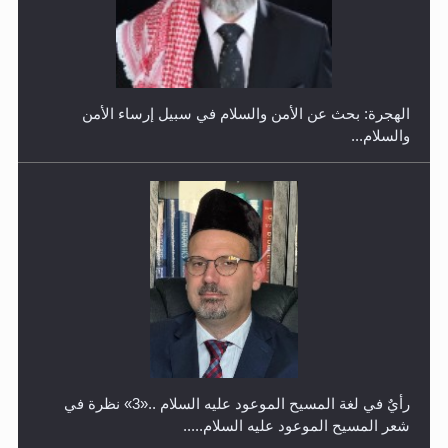
حفل توزيع الشهادات في الجامعة الأحمدية بنيجيريا لعام
2025
رأيٌ في لغة المسيح الموعود عليه السلام ..«3» نظرة في
شعر المسيح الموعود عليه السلام.....
معرض القرآن الكريم لمدة ثلاثين يوما في مكتبة مدينة
ريهيماكي في فنلند
**الحصن الحصين من وساوس المعارضين ...**...