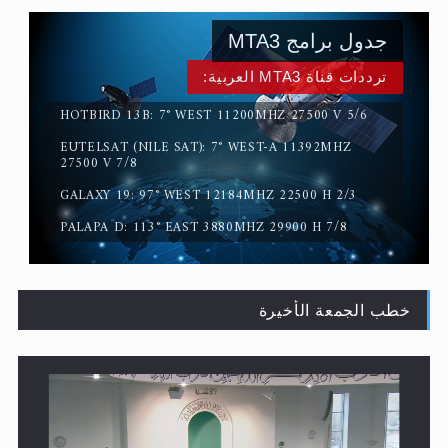
ترددات قناة MTA3 العربية:
HOTBIRD 13B: 7° WEST 11200MHZ 27500 V 5/6
EUTELSAT (NILE SAT): 7° WEST-A 11392MHZ
القرآن قاضٍ وحكمٌ على السنة ومهيمنٌ عليها.. ليس العكس
27500 V 7/8
GALAXY 19: 97° WEST 12184MHZ 22500 H 2/3
PALAPA D: 113° EAST 3880MHZ 29900 H 7/8
خطب الجمعة الأخيرة
لا ناسخ ولا منسوخ في القرآن الكريم