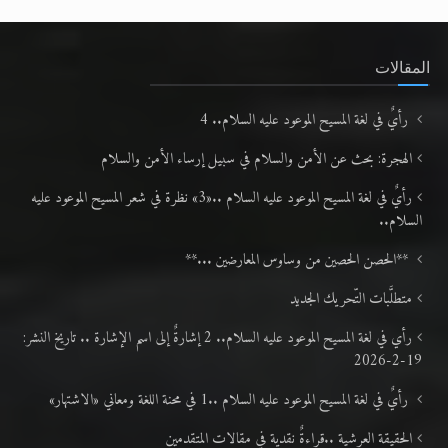
المقالات
رأيٌ في لغة المسيح الموعود عليه السلام.. 4
الهجرة: بحث عن الأمن والسلام في سبيل إرساء الأمن والسلام
رأيٌ في لغة المسيح الموعود عليه السلام ..«3» نظرة في شعر المسيح الموعود عليه
السلام..
**الحصن الحصين من وساوس المعارضين ...**
متطلَّبات التّحريك الجديد
رأي في لغة المسيح الموعود عليه السلام.. 2 إشارةٌ إلى اسم الإشارة .. تاريخ النشر:
19-2-2026
رأيٌ في لغة المسيح الموعود عليه السلام ..1 في محنة اللغة ومعاني «الاشتهار»
الحقيقة العرشية ..قراءةٌ نقدية في مقالات المتقدمين