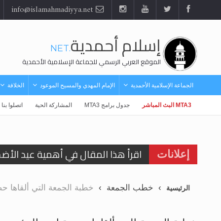
info@islamahmadiyya.net
إسلام أحمدية
.NET
الموقع العربي الرسمي للجماعة الإسلامية الأحمدية
الجماعة الإسلامية الأحمدية
الإمام المهدي والمسيح الموعود
الخلافة
MTA3 البث المباشر
جدول برامج MTA3
المشاركة الحية
اتصلوا بنا
اقرأ هذا المقال في أهمية عيد الأض
إعلانات
الحجّ.. دلالات، حِكم، وأهداف >> المزي
خطب الجمعة
خطبة الجمعة التي ألقاها حضرة امي
الرئيسية
تعميم هامّ لأفراد الجماعة >> المزيد
تعميم هامّ لأفراد الجماعة >> المزيد