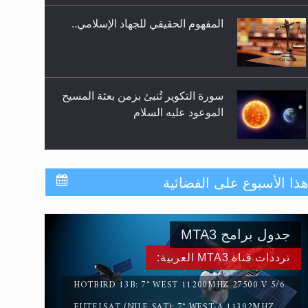
المفهوم الحقيقي للجهاد الإسلامي..
سورة التكوير تُنبئ بزمن بعثة المسيح
الموعود عليه السلام
حقيقة المسيح الدجال
ذا الأسبوع على الفضائية
جدول برامج MTA3
القرآن قاضٍ وحكمٌ على السنة
ومهيمنٌ عليها.. ليس العكس
ترددات قناة MTA3 العربية:
HOTBIRD 13B: 7° WEST 11200MHZ 27500 V 5/6
EUTELSAT (NILE SAT): 7° WEST-A 11392MHZ