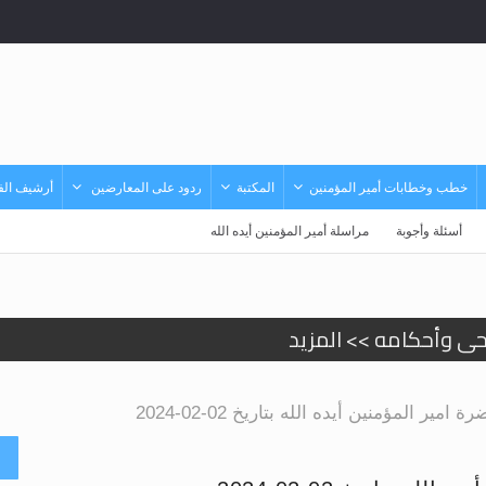
خطب وخطابات أمير المؤمنين
المكتبة
ردود على المعارضين
أرشيف الفي
أسئلة وأجوبة
مراسلة أمير المؤمنين أيده الله
حى وأحكامه >> المزيد
د
ر المؤمنين أيده الله بتاريخ 02-02-2024
أ