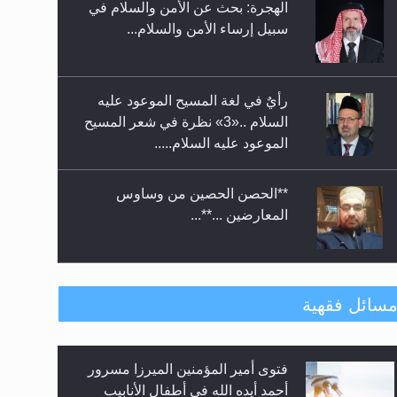
الهجرة: بحث عن الأمن والسلام في
حفل توزيع الشهادات في الجامعة
سبيل إرساء الأمن والسلام...
الأحمدية بنيجيريا لعام 2025
رأيٌ في لغة المسيح الموعود عليه
السلام ..«3» نظرة في شعر المسيح
الموعود عليه السلام.....
**الحصن الحصين من وساوس
المعارضين ...**...
متطلَّبات التّحريك الجديد...
سائل فقهية
فتوى أمير المؤمنين الميرزا مسرور
رأيٌ في لغة المسيح الموعود عليه
أحمد أيده الله في أطفال الأنابيب