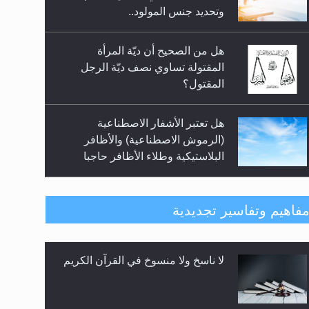
السلام.. 4...
وتحديد جنس المولود..
هل من الصحيح أن ديّة المرأة
المقتولة تساوي نصف ديّة الرجل
المقتول؟
هل تعتبر الأشفار الاصطناعية
(الرموش الاصطناعية) والأظافر
البلاستيكية وطلاء الأظافر حاجبا
للوضوء وهل يُسمح الصلاة بها؟
هل يُحسب حول الزكاة وفق السنة
فاهيم وتفاسير تجديدية
الميلادية أو الهجرية؟
لا ناسخ ولا منسوخ في القرآن الكريم
هل يجوز فتح مشروع كوافير نسائي
للمحجبات وغير المحجبات؟