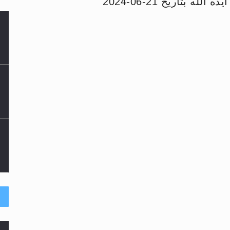
 بتاريخ 21-06-2024
لى حضرة امير المؤمنين أيده الله والمكتب العربي >> الم
 زكريا يطرس وأعداء الإسلام اضغط هنا >> المزيد
إسراء والمعراج >> المزيد
تم النبيين صلى الله عليه وسلم >> المزيد
ا