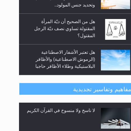
السلام.. 4...
وتحديد جنس المولود..
هل من الصحيح أن ديّة المرأة
المقتولة تساوي نصف ديّة الرجل
المقتول؟
هل تعتبر الأشفار الاصطناعية
(الرموش الاصطناعية) والأظافر
البلاستيكية وطلاء الأظافر حاجبا
للوضوء وهل يُسمح الصلاة بها؟
هل يُحسب حول الزكاة وفق السنة
فاهيم وتفاسير تجديدية
الميلادية أو الهجرية؟
لا ناسخ ولا منسوخ في القرآن الكريم
هل يجوز فتح مشروع كوافير نسائي
للمحجبات وغير المحجبات؟