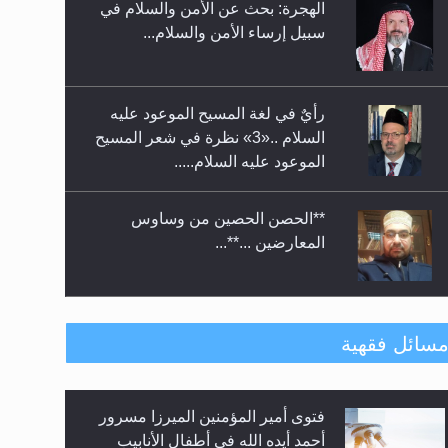
الهجرة: بحث عن الأمن والسلام في
حفل توزيع الشهادات في الجامعة
سبيل إرساء الأمن والسلام...
الأحمدية بنيجيريا لعام 2025
رأيٌ في لغة المسيح الموعود عليه
السلام ..«3» نظرة في شعر المسيح
الموعود عليه السلام.....
**الحصن الحصين من وساوس
المعارضين ...**...
متطلَّبات التّحريك الجديد...
سائل فقهية
فتوى أمير المؤمنين الميرزا مسرور
رأيٌ في لغة المسيح الموعود عليه
أحمد أيده الله في أطفال الأنابيب