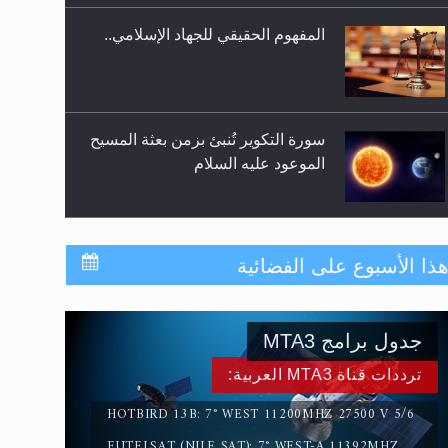
المفهوم الحقيقي للجهاد الإسلامي..
سورة التكوير تُنبئ بزمن بعثة المسيح
الموعود عليه السلام
حقيقة المسيح الدجال
ذا الأسبوع على الفضائية
جدول برامج MTA3
القرآن قاضٍ وحكمٌ على السنة
ومهيمنٌ عليها.. ليس العكس
ترددات قناة MTA3 العربية:
HOTBIRD 13B: 7° WEST 11200MHZ 27500 V 5/6
EUTELSAT (NILE SAT): 7° WEST-A 11392MHZ