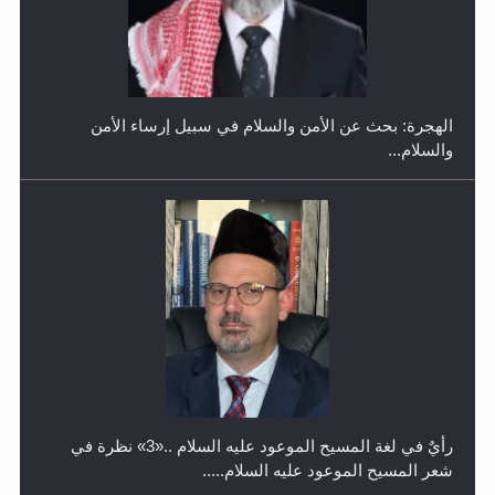
حفل توزيع الشهادات في الجامعة الأحمدية بنيجيريا لعام
2025
رأيٌ في لغة المسيح الموعود عليه السلام ..«3» نظرة في
شعر المسيح الموعود عليه السلام.....
معرض القرآن الكريم لمدة ثلاثين يوما في مكتبة مدينة
ريهيماكي في فنلند
**الحصن الحصين من وساوس المعارضين ...**...