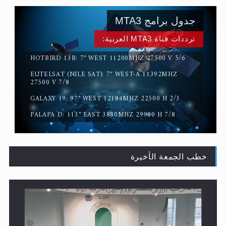
ترددات قناة MTA3 العربية:
HOTBIRD 13B: 7° WEST 11200MHZ 27500 V 5/6
EUTELSAT (NILE SAT): 7° WEST-A 11392MHZ
القرآن قاضٍ وحكمٌ على السنة ومهيمنٌ عليها.. ليس العكس
27500 V 7/8
GALAXY 19: 97° WEST 12184MHZ 22500 H 2/3
PALAPA D: 113° EAST 3880MHZ 29900 H 7/8
خطب الجمعة الأخيرة
لا ناسخ ولا منسوخ في القرآن الكريم