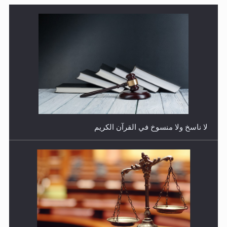
هل يجوز فتح مشروع كوافير نسائي للمحجبات وغير
المحجبات؟
المفهوم الحقيقي للجهاد الإسلامي..
فتوى أمير المؤمنين الميرزا مسرور أحمد أيده الله في أطفال
الأنابيب وتحديد جنس المولود..