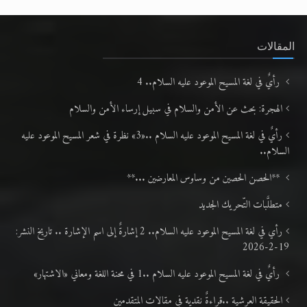
المقالات
رأيٌ في لغة المسيح الموعود عليه السلام.. 4
الهجرة: بحث عن الأمن والسلام في سبيل إرساء الأمن والسلام
رأيٌ في لغة المسيح الموعود عليه السلام ..«3» نظرة في شعر المسيح الموعود عليه
السلام..
**الحصن الحصين من وساوس المعارضين ...**
متطلَّبات التّحريك الجديد
رأي في لغة المسيح الموعود عليه السلام.. 2 إشارةٌ إلى اسم الإشارة .. تاريخ النشر:
19-2-2026
رأيٌ في لغة المسيح الموعود عليه السلام ..1 في محنة اللغة ومعاني «الاشتهار»
الحقيقة العرشية ..قراءةٌ نقدية في مقالات المتقدمين