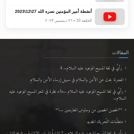
أنشطة أمير المؤمنين نصره الله 27\12\2023
الحلقة 33 • ٢٦ ديسمبر ٢٠٢٣
المقالات
رأيٌ في لغة المسيح الموعود عليه السلام.. 4
الهجرة: بحث عن الأمن والسلام في سبيل إرساء الأمن والسلام
رأيٌ في لغة المسيح الموعود عليه السلام ..«3» نظرة في شعر المسيح الموعود عليه
السلام..
**الحصن الحصين من وساوس المعارضين ...**
متطلَّبات التّحريك الجديد
رأي في لغة المسيح الموعود عليه السلام.. 2 إشارةٌ إلى اسم الإشارة .. تاريخ النشر: