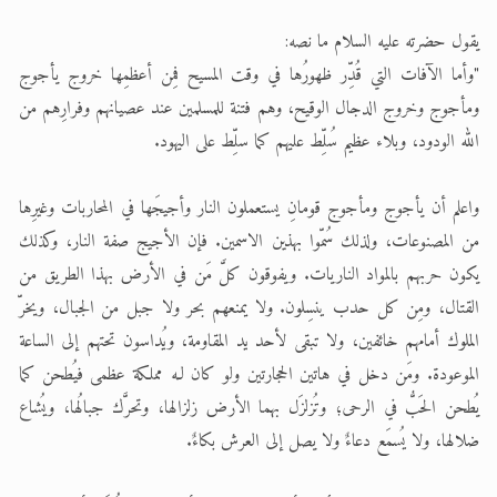
يقول حضرته عليه السلام ما نصه:
"وأما الآفات التي قُدِّر ظهورُها في وقت المسيح فمِن أعظمِها خروج يأجوج
ومأجوج وخروج الدجال الوقيح، وهم فتنة للمسلمين عند عصيانهم وفرارِهم من
الله الودود، وبلاء عظيم سُلِّط عليهم كما سلِّط على اليهود.
واعلم أن يأجوج ومأجوج قومانِ يستعملون النار وأجيجَها في المحاربات وغيرِها
من المصنوعات، ولذلك سُمّوا بهذين الاسمين. فإن الأجيج صفة النار، وكذلك
يكون حربهم بالمواد الناريات. ويفوقون كلَّ مَن في الأرض بهذا الطريق من
القتال، ومِن كل حدب ينسِلون. ولا يمنعهم بحر ولا جبل من الجبال، ويخرّ
الملوك أمامهم خائفين، ولا تبقى لأحد يد المقاومة، ويُداسون تحتهم إلى الساعة
الموعودة. ومَن دخل في هاتين الحجارتين ولو كان لـه مملكة عظمى فيُطحن كما
يُطحن الحَبُّ في الرحى؛ وتُزلزَل بهما الأرض زلزالها، وتحرَّك جبالُها، ويُشاع
ضلالها، ولا يُسمَع دعاءٌ ولا يصل إلى العرش بكاءٌ.