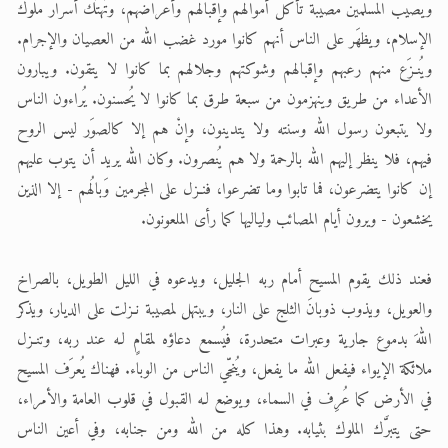
ويصيب المسلمين مصيبة تأكل أموالهم وإقبالهم وأعراضهم، وتُهتَك أسرار ملوك
الإسلام، ويظهَر على الناس أنهم كانوا مورد غضب الله من العصيان والإجرام.
ويُنـزَع منهم رعبهم وإقبالهم وشوكتهم وجلالهم بما كانوا لا يتقون. ويبارون
الأعداء من طريق وينهزمون من سبعة طرق بما كانوا لا يُحسنون. يُراءون الناس
ولا يتبعون رسول الله وسنته ولا يتدينون، وإنْ هم إلا كالصوَر ليس الروح
فيهم، فلا ينظر إليهم الله بالرحمة ولا هم يُنصرون. وكان الله يريد أن يتوب عليهم
إن كانوا يتضرعون، فما تابوا وما تضرعوا، فنـزل على المجرمين وَبالُهم - إلا الذين
يخشعون - ويرون أيام المصائب ولياليها كما رأى الملعونون.
فعند ذلك يقوم المسيح أمام ربه الجليل، ويدعوه في الليل الطويل، بالصراخ
والعويل، ويذوب ذوبانَ الثلج على النار، ويبتهل لمصيبة نـزلت على الديار، ويذكر
اللهَ بدموع جارية وعبرات متحدرة، فيُسمع دعاؤه لمقامٍ لـه عند ربه، وتنـزل
ملائكة الإيواء فيفعل الله ما يفعل، ويُنجّي الناس من الوباء. فهناك يُعرَف المسيح
في الأرض كما عُرِف في السماء، ويوضع لـه القبول في قلوب العامة والأمراء،
حتى يتبرَّك الملوك بثيابه. وهذا كله من الله ومن جنابه، وفي أعين الناس