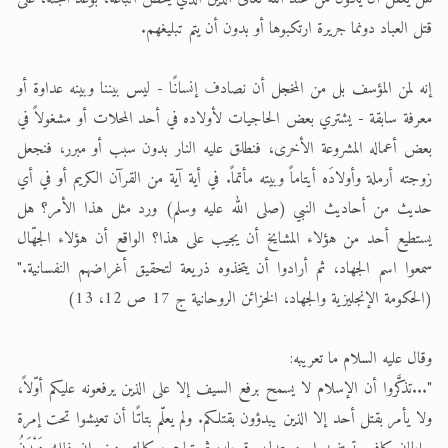
قتل العباد دونما جريرة ارتكبوها أو بدون أن يتم تبليغهم.
إنه لمن المؤسف بل من المخجل أن نصادف إنسانًا - ليس بيننا وبينه عداوة أو
معرفة سابقة - يشتري بعض الحاجيات لأولاده في أحد المحلات أو مشغولاً في
بعض أعماله المشروعة الأخرى، فنطلق عليه النار بدون سبب أو مبرر، فنجعل
زوجته أرملة وأولادَه أيتاماً وبيته مأتماً. في أية آية من القرآن الكريم أو في أي
حديث من أحاديث النبي (صلى الله عليه وسلم) ورد مثل هذا الأمر؟ هل
يستطيع أحد من هؤلاء المشايخ أن يجيب على هذا؟ الواقع أن هؤلاء الجهّال
سمعوا اسم الجهاد، ثم أرادوا أن يتخذوه ذريعة لتحقيق أغراضهم النفسانية."
(الحكومة الإنجليزية والجهاد، الخزائن الروحانية ج 17 ص 12، 13)
وقال عليه السلام ما تعريبه:
"...تذكَّروا أن الإسلام لا يسمح برفع السيف إلا على الذين يرفعونه عليكم أوّلاً،
ولا يأمر بقتل أحد إلا الذين يبدؤون بقتلكم. ولم يعلّم بتاتًا أن تعيشوا تحت إمرة