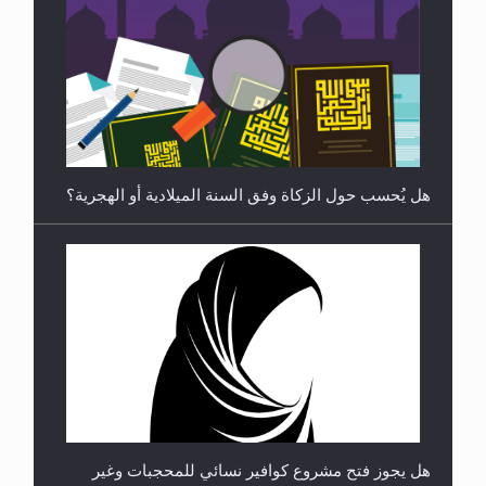
رأيٌ في لغة المسيح الموعود عليه السلام ..«3» نظرة
في شعر المسيح الموعود عليه السلام.....
هل يُحسب حول الزكاة وفق السنة الميلادية أو الهجرية؟
**الحصن الحصين من وساوس المعارضين ...**...
هل يجوز فتح مشروع كوافير نسائي للمحجبات وغير