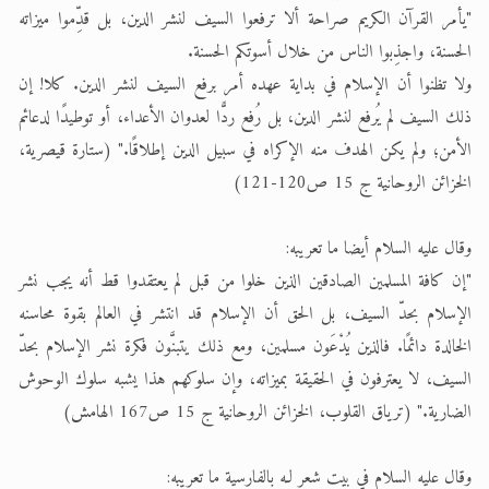
"يأمر القرآن الكريم صراحة ألا ترفعوا السيف لنشر الدين، بل قدِّموا ميزاته
الحسنة، واجذِبوا الناس من خلال أسوتكم الحسنة.
ولا تظنوا أن الإسلام في بداية عهده أمر برفع السيف لنشر الدين. كلا! إن
ذلك السيف لم يُرفع لنشر الدين، بل رُفع ردًّا لعدوان الأعداء، أو توطيدًا لدعائم
الأمن؛ ولم يكن الهدف منه الإكراه في سبيل الدين إطلاقًا." (ستارة قيصرية،
الخزائن الروحانية ج 15 ص120-121)
وقال عليه السلام أيضا ما تعريبه:
"إن كافة المسلمين الصادقين الذين خلوا من قبل لم يعتقدوا قط أنه يجب نشر
الإسلام بحدّ السيف، بل الحق أن الإسلام قد انتشر في العالم بقوة محاسنه
الخالدة دائمًا. فالذين يُدْعَون مسلمين، ومع ذلك يتبنَّون فكرة نشر الإسلام بحدّ
السيف، لا يعترفون في الحقيقة بميزاته، وإن سلوكهم هذا يشبه سلوك الوحوش
الضارية." (ترياق القلوب، الخزائن الروحانية ج 15 ص167 الهامش)
وقال عليه السلام في بيت شعر لـه بالفارسية ما تعريبه: