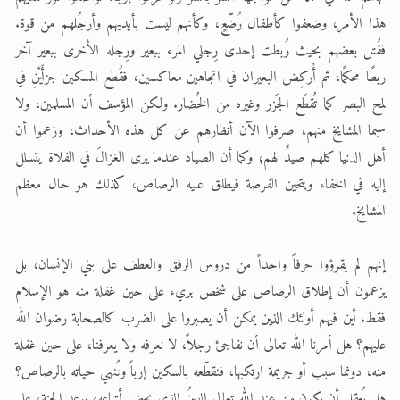
هذا الأمر، وضعفوا كأطفال رُضّعٍ، وكأنهم ليست بأيديهم وأرجُلهم من قوة.
فقُتل بعضهم بحيث رُبطت إحدى رِجلي المرء ببعير ورِجله الأخرى ببعير آخر
ربطًا محكمًا، ثم أُركِض البعيران في اتجاهين معاكسين، فقُطع المسكين جزأَيْنِ في
لمح البصر كما تُقطَع الجَزر وغيره من الخُضار. ولكن المؤسف أن المسلمين، ولا
سيما المشايخ منهم، صرفوا الآن أنظارهم عن كل هذه الأحداث، وزعموا أن
أهل الدنيا كلهم صيدٌ لهم؛ وكما أن الصياد عندما يرى الغزالَ في الفلاة يتسلل
إليه في الخفاء ويتحين الفرصة فيطلق عليه الرصاص، كذلك هو حال معظم
المشايخ.
إنهم لم يقرؤوا حرفاً واحداً من دروس الرفق والعطف على بني الإنسان، بل
يزعمون أن إطلاق الرصاص على شخص بريء على حين غفلة منه هو الإسلام
فقط. أين فيهم أولئك الذين يمكن أن يصبروا على الضرب كالصحابة رضوان الله
عليهم؟ هل أمرنا الله تعالى أن نفاجئ رجلاً، لا نعرفه ولا يعرفنا، على حين غفلة
منه، دونما سبب أو جريمة ارتكبها، فنقطّعه بالسكين إرباً ونُنهي حياته بالرصاص؟
هل يُعقل أن يكون من عند الله تعالى الدينُ الذي يحض أتباعه، بوعد الجنة، على