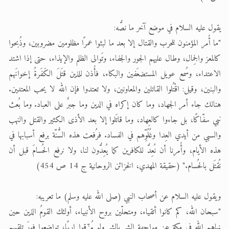
يقول عليه السلام في موضع آخر ما نصُّه:
"ما أُمر المؤمنون للحرب والقتال إلا بعد ما لبثوا عمرًا مظلومين مضروبين، وذُبحوا
كالمعز والجِمال، وطال عليهم الجور والجفاء، وتَوالى الظلم والإيذاء، حتى إذا اشتد
الاعتداء، وسُمع عويل المستضعَفين والبكاء، فأُذن للذين قتَلَ الكَفَرةُ إخوانَهم
والبنين، وقيل: اقْتُلوا القاتلين والمعاونين، ولا تعتدوا فإن الله لا يحب المعتدين.
هنالك جاء أمر الجهاد، وما كان إكراه في الدين وما جبرٌ على العباد. وما بُعث
نبي سفّاكًا، بل جاءوا كالعِهاد، وما قاتَلوا إلا بعد الأذى الكثير والقتل والنهب
والسبي من أيدي العِدا وغُلُوِّهم في الفساد. فرُفعت هذه السُّنّة برفع أسبابها في
هذه الأيام، وأُمرنا أن نُعِدَّ للكافرين كما يُعِدُّون لنا، ولا نرفع الحُسامَ قبل أن
نُقتَل بالحُسام." (حقيقة المهدي، الخزائن الروحانية ج 14 ص 454)
ويقول عليه السلام عن أصحاب النبي (صلى الله عليه وسلم) ما تعريبه:
"سبحان الله، كم كانوا أتقياء، ومتحلّين بروح الأنبياء، أولئك القومُ الذين حين
نهاهم الله في مكة عن مواجهة الشر بالشر ولو مُزّقوا إربًا، تواضعوا فورَ تلقيهم