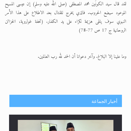
لقد قال سيد الكونَين محمد المصطفى (صلى الله عليه وسلم) إن عيسى المسيح
الموعود سيضع الحروب. فالذي يخرج للقتال بعد الاطلاع على هذا الأمر
النبوي سوف يلقى هزيمة نكراء على يد الكفار. (تحفة غولروية، الخزائن
الروحانية ج 17 ص 77-78)
وما علينا إلا البلاغ. وآخر دعوانا أن الحمد لله رب العالمين.
أخبار الجماعة