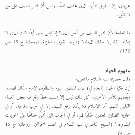
عزيزي، إن الطريق لتأييد الدين مختلف تمامًا، وليس أن تشهر السيف على من
لا يقبَل.
ما الحاجة لأن تشهر السيف من أجل الدين؟ إذ ليس بدين أبدًا ذلك الذي لا
يمكنه البقاء إلا بسفك الدماء." (ترياق القلوب، الخزائن الروحانية ج 15 ص
132)
مفهوم الجهاد
وقال حضرته عليه السلام ما تعريبه:
"إن فكرةَ الجهاد (العدواني) لدى المسلمين اليوم وانتظارَهم لإمام سفّاك للدماء،
وبُغْضَهم للأمم الأخرى، كلّ ذلك ليس إلا بسبب خطأ وقع فيه بعض العلماء
القليلي الفهم. أما الإسلام فلا يأذن برفع السيف إلا في حرب دفاعية، أو في
محاربة الظالمين المعتدين عقابًا لهم، أو في الحرب التي تُشَنُّ حفاظًا على الحريات
المشروعة." (المسيح الناصري عليه السلام في الهند، الخزائن الروحانية ج 15
ص 4)