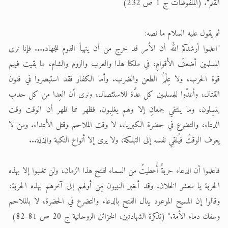
القلم". (الملفوظات ج 1 ص 232)
ثم يقول عليه السلام ما نصه:
"اعلموا أرشدكم الله أن الأمر قد خرج من أن يتهيأ القوم للجهاد.... فإنا نرى
المسلمين أضعفَ الأقوامِ، في ملكنا هذا والعرب والروم والشام، ما بقيت فيهم
قوة الحرب، ولا عِلْمُ الطعن والضرب. وأما الكفار فقد استبصروا في فنون
القتال، وأعدّوا للمسلمين كل عدَّة للاستئصال، ونرى أن العِدا من كل حدب
ينسِلون، وما يلتقي جمعانِ إلا وهم يغلِبون. فظهر مما ظهر أن الوقت وقت
الدعاء، والتضرعِ في حضرة الكبرياء، لا وقت الملاحم وقتل الأعداء. ومن لا
يعرف الوقتَ فيُلقي نفسه إلى التهلكة، ولا يرى إلا أنواع النكبة والذلة...
فاعلموا أن الدعاء حربةٌ أُعطيتُ من السماء لفتح هذا الزمان، ولن تغلبوا إلا بهذه
الحربة يا معشر الخلان. وقد أخبر النبيون مِن أولهم إلى آخرهم بهذه الحربة،
وقالوا إن المسيح الموعود ينال الفتح بالدعاء والتضرع في الحضرة، لا بالملاحم
وسفك دماء الأمة." (تذكرة الشهادتين، الخزائن الروحانية ج 20 ص 81-82)