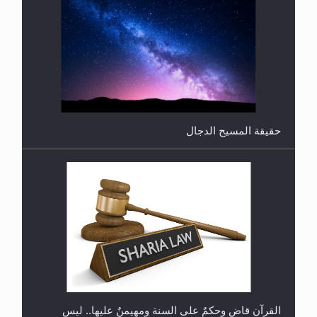
هل من الصحيح أن ديّة المرأة المقتولة تساوي نصف ديّة
الرجل المقتول؟
حقيقة المسيح الدجال
هل تعتبر الأشفار الاصطناعية (الرموش الاصطناعية)
والأظافر البلاستيكية وطلاء الأظافر حاجبا للوضوء وهل
يُسمح الصلاة بها؟
القرآن قاضٍ وحكمٌ على السنة ومهيمنٌ عليها.. ليس