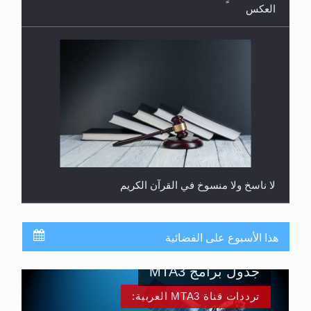
العكس
لا ناسخ ولا منسوخ في القرآن الكريم
هذا الأسبوع على الفضائية
جدول برامج MTA3
ترددات قناة MTA3 العربية: