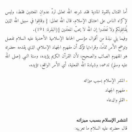
أما القتال بالقوة المادية فقد شرعه الله تعالى لردّ عدوانِ المعتدين فقط، وليس
لإكراه الناس على اعتناق الإسلام. قال الله تعالى: { وقاتِلوا في سبيل الله الذين
يُقاتِلونكم ولا تَعتَدوا إن الله لا يحبّ المعتَدين }(البقرة: 191).
وفيما يلي نبذة من أقوال مؤسس الجماعة الإسلامية الأحمدية عليه السلام تفصل
وتوضح الأمر تمامًا. وقراءتها تؤكد أن مفهوم الجهاد الإسلامي الذي يقدمه حضرته
هو المفهوم الصائب والصحيح، لأن القرآن الكريم يؤيده، وسنة النبي (صلى الله
عليه وسلم) تدعمه، وشهادة الله الفعلية، أي الأمر الواقع، تؤيده.
انتشر الإسلام بسبب ميزاته
مفهوم الجهاد
القلم والدعاء
انتشر الإسلام بسبب ميزاته
قال حضرته عليه السلام ما تعريبه: