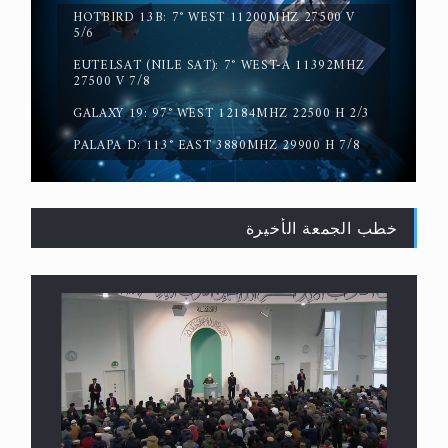
HOTBIRD 13B: 7° WEST 11200MHZ 27500 V
5/6
EUTELSAT (NILE SAT): 7° WEST-A 11392MHZ
المفهوم الحقيقي للجهاد الإسلامي..
27500 V 7/8
GALAXY 19: 97° WEST 12184MHZ 22500 H 2/3
PALAPA D: 113° EAST 3880MHZ 29900 H 7/8
خطب الجمعة الأخيرة
سورة التكوير تُنبئ بزمن بعثة المسيح الموعود عليه
السلام