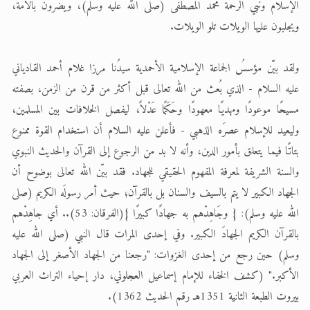
الإسلام ونبي الرحمة محمد المصطفى (صلى الله عليه وسلم)، ويضرون بالأمة،
ويجلبون عليها الويلات تلو الويلات.
الحجّ.. دلالات، حِكم، وأهداف >> المزيد
ولقد بيّن مؤسسُ الجماعة الإسلامية الأحمدية سيدُنا مرزا غلام أحمد القادياني
عليه السلام - الذي بُعث من الله تعالى قبل أكثر من قرن من الزمن، بصفته
مسيحًا موعودًا ومهديًا معهودًا وحَكَمًا عَدْلاً، ليفصل الخلافات بين المسلمين،
وليعيد للإسلام عصرَه الذهبي - فأعلن عليه السلام أن استخدام القوة ممنوع
بتاتًا فيما يتعلق بأمور الدين، وأنه لا بد من الرجوع إلى القرآن والحديث النبوي
والسنة الشريفة لمعرفة المفهوم الحقيقي للجهاد. فقد بيّن الله تعالى بوضوح أن
الجهاد الكبير لا يتم بالسيف والسنان بل بالقرآن؛ حيث أمر رسولَه الكريم (صلى
الله عليه وسلم): { وجَاهِدْهم به جهادًا كبيرًا }(الفرقان: 53).. أي جاهِدْهم
بالقرآن الكريم الجهادَ الكبير. وفي إحدى المرات قال النبي (صلى الله عليه
وسلم) حين رجع من إحدى الغزوات: "رجعنا من الجهاد الأصغر إلى الجهاد
الأكبر." (كشف الخفاء للإمام إسماعيل العجلوني، دار إحياء التراث العربي
بيروت الطبعة الثانية 1351هـ رقم الحديث 1362).