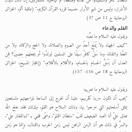
سلطان كافر وتستفيدوا من عدلـه وقسطه، ثم تهاجموه كالمتمردين. إن ذلك دَيْدَنُ
الأشرار، وليس من شيم الأبرار حسبما قرره القرآن الكريم." (عاقبة آثم، الخزائن
الروحانية ج 11 ص 37)
القلم والدعاء
ويقول عليه السلام ما نصُّه:
"كيف الجهاد ولا يُمنَع أحدٌ من الصوم والصلاة، ولا الحج والزكاة، ولا من
العفّة والتقاة، وما سَلّ كافرٌ سيفًا على المسلمين ليرتدّوا أو يجعلهم عِضِينَ؟ فمِن
العدل أن يُسَلُّ الحسام بالحسام، والأقلام بالأقلام." (إعجاز المسيح، الخزائن
الروحانية ج 18 ص 156- 157)
ويقول عليه السلام ما تعريبه:
"يجب أن تكون حربنا كحربهم. علينا أن نخرج إلى الساحة لمواجهتهم متسلحين
بمثل أسلحتهم التي خرجوا بها، وذلك السلاح هو القلم. ولذلك فقد خلع الله
تعالى عليّ أنا العبد الضعيف لقبَ "سلطان القلم"، وسمّى قلمي بـ "ذوالفقار علي".
والسرُّ في ذلك هو أن الزمن الراهن ليس زمن الحرب والقتال، وإنما هو زمن