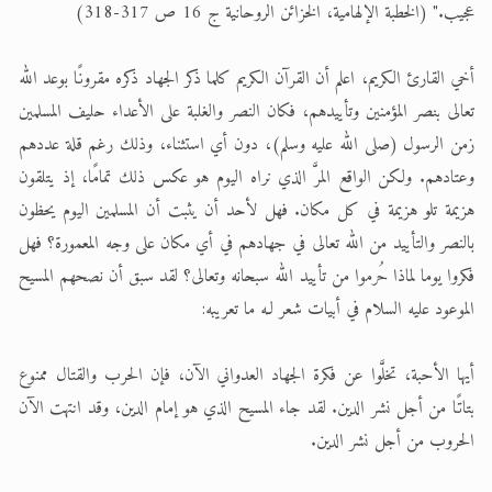
عجيب." (الخطبة الإلهامية، الخزائن الروحانية ج 16 ص 317-318)
أخي القارئ الكريم، اعلم أن القرآن الكريم كلما ذكر الجهاد ذكره مقرونًا بوعد الله
تعالى بنصر المؤمنين وتأييدهم، فكان النصر والغلبة على الأعداء حليف المسلمين
زمن الرسول (صلى الله عليه وسلم)، دون أي استثناء، وذلك رغم قلة عددهم
وعتادهم. ولكن الواقع المرَّ الذي نراه اليوم هو عكس ذلك تمامًا، إذ يتلقون
هزيمة تلو هزيمة في كل مكان. فهل لأحد أن يثبت أن المسلمين اليوم يحظون
بالنصر والتأييد من الله تعالى في جهادهم في أي مكان على وجه المعمورة؟ فهل
فكروا يوما لماذا حُرموا من تأييد الله سبحانه وتعالى؟ لقد سبق أن نصحهم المسيح
الموعود عليه السلام في أبيات شعر لـه ما تعريبه:
أيها الأحبة، تخلَّوا عن فكرة الجهاد العدواني الآن، فإن الحرب والقتال ممنوع
بتاتًا من أجل نشر الدين. لقد جاء المسيح الذي هو إمام الدين، وقد انتهت الآن
الحروب من أجل نشر الدين.