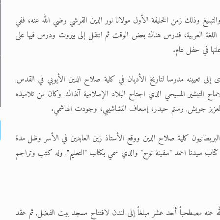
ة والتبليغ وذلك زمن الخليفة الأول مولانا نور الدين القرشي رضي الله عنه، ففي
في اللغة العربية، فدرس هناك بعض الوقت ثم انتقل إلى بيروت ودرس فيها على
لنها في حفل عام.
أدى إلى تعيينه مدرسا لتاريخ الأديان في كلية صلاح الدين الأيوبي في القدس,
اح التبشير المسيحي الذي اجتاح البلاد الإسلامية آنذاك, وكان من تلاميذه
 العزيز جويش, رستم حيدر، إسعاف النشاشيبي، وجودت الهاشمي.
الحرب العالمية الأولى أوزارها(1914-1918) أغلق البريطانيون كلية صلاح الدين ووقع الأستاذ زين العابدين في الأسر وظل مدة
كتاب سيدنا احمد "سفينة نوح" والذي سمي بكتاب "التعليم", وله كتب وتراجم
مد رضي الله عنه مصطحباً أحد عشر مبلغاً إلى لندن لافتتاح مسجد بيت الفضل, ثم عقد