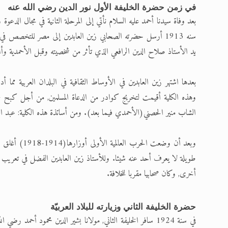
في زمن حضرة الخليفة الأول نور الدين رضي الله عنه
بعد وفاة سيدنا أحمد عليه السلام نأتي إلى المرحلة الثانية في مجال الدعو
سنه 1913 أرسل حضرته الصحابي زين العابدين إلى مصر للتخصص 
يد الأستاذ صلاح الدين الرافعي الذي تأثر من شخصيته وقبل الأحمدية وأع
بعدها اشتهر زين العابدين في الأوساط الثقافية في البلدان العربية مما 
وهذه الكلية أقيمت لتخريج كوادر من الدعاة المسلمين, من أجل كبح جم
الشاب منير الحصني(الأحمدي فيما بعد). ومن أساتذة هذه الكلية: عبد
وبعد أن وضعت 
طويلة لا يعرف أحد عنه شيئا. وللأستاذ زين العابدين الفضل في تعريب 
أخرى, وكان صحابيا مقربا للخلافة.
حضرة الخليفة الثاني وزيارته للبلاد العربيّة
في سنة 1924 سافر الخليفة الثاني, مولانا بشير الدين محمود أح