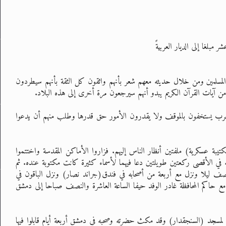
 مبلغا إلى الديار العربيةً
المسلمين ومن خلال حديثه معهم شعر بأنهم واثقون كل الثقة بأنهم سيطردون
من آيات القرآن الكريم يبدو أنهم سيرجعون مرة أخرى إلى هذه البلاد.
عرب يستخفون بالموقف ولا يقدرون الأمور حق قدرها وطلب منهم أن يدعوا
كتيبة عسكرية) ملفتين أنظار الناس إليهم. فزاروا الأماكن المقدسة واختتموا
في الأقصى ركعتين طويلتين دعا فيهما لأسماء كثيرة كانت مكتوبة عنده. ثم
النصف ليلا ونزل مع أربعة من أصحابه في فندق(جراند نصار) ونزل الباقون في
مع حاكم المحافظة غادر الوفد حيفا الساعة العاشرة والنصف صباحا إلى دمشق
 لمسجد (السنجقدار) وقد مكث حضرته وصحبه في دمشق أربعة أيام قابلوا فيها