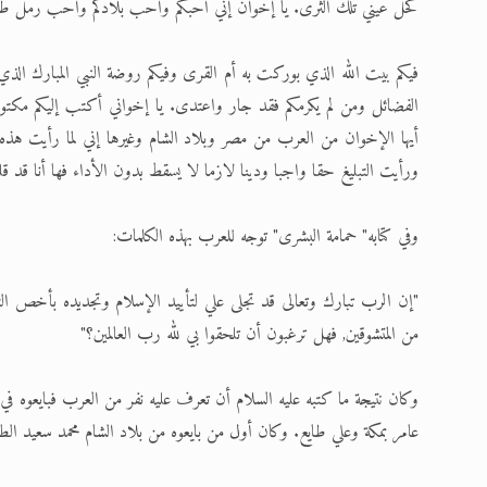
كحل عيني تلك الثرى. يا إخوان إني أحبكم وأحب بلادكم وأحب رمل ط
فيكم بيت الله الذي بوركت به أم القرى وفيكم روضة النبي المبارك الذي 
الفضائل ومن لم يكرمكم فقد جار واعتدى. يا إخواني أكتب إليكم مكتو
أيها الإخوان من العرب من مصر وبلاد الشام وغيرها إني لما رأيت هذه 
ورأيت التبليغ حقا واجبا ودينا لازما لا يسقط بدون الأداء فها أنا قد
وفي كتابه" حمامة البشرى" توجه للعرب بهذه الكلمات:
"إن الرب تبارك وتعالى قد تجلى علي لتأييد الإسلام وتجديده بأخص ا
من المتشوقين, فهل ترغبون أن تلحقوا بي لله رب العالمين؟"
وكان نتيجة ما كتبه عليه السلام أن تعرف عليه نفر من العرب فبايعوه 
عامر بمكة وعلي طايع. وكان أول من بايعوه من بلاد الشام محمد سعيد الطر