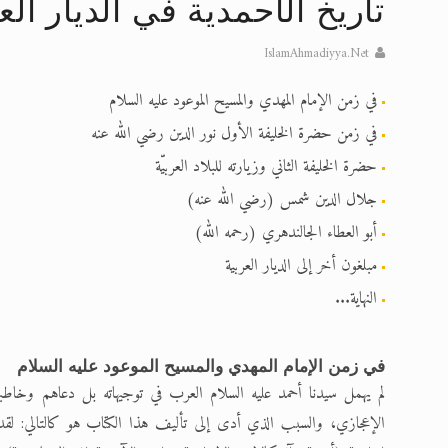
تعميم هامّ لأفراد الجماعة >> المزيد
تاريخ الأحمدية في الديار الع
إعلان هامّ بخصوص الرسائل المرسلة إ
IslamAhmadiyya.Net
للانتقال إلى كافة الردود على القمص
في زمن الإمام المهدي والمسيح الموعود عليه السلام
اقرأ هذا الكتاب وتعرّف على حقيقة ال
في زمن حضرة الخليفة الأول نور الدين رضي الله عنه
حضرة الخليفة الثاني وزيارته للبلاد العربيّة
عرض مصوَّر لأقوال المستشرقين في خا
جلال الدين شمس (رضي الله عنه)
الحجّ.. دلالات، حِكم، وأهداف >> المزي
أبو العطاء الجالندهري (رحمه الله)
مبلغون أخر إلى الديار العربية
النهاية...
في زمن الإمام المهدي والمسيح الموعود عليه السلام
لم يهمل سيدنا أحمد عليه السلام العرب في توجيهاته بل دعاهم وخاطبه
الإعجازي، والسبب الذي أدى إلى تأليف هذا الكتاب هو كالتالي: لقد أل