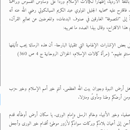
للغة الأردية، إظهارًا لكمالات الإسلام وردًّا على وساوس القسوس وبراهمة
 فاقترح عليه صحابيه الجليل المولوي عبد الكريم السيالكوتي رضي الله عنه أنه
إلى "المتصوفة" الغارقين في صنوف البدعات، والمعرضين عن تعاليم القرآن،
م هذا الاقتراح، وقال بهذا الصدد ما تعريبه:
 بعض الإشارات الإلهامية التي تلقيتها البارحة- أن هذه الرسالة يجب تأليفها
 ستتم عليهم." (مرآة كمالات الإسلام، الخزائن الروحانية ج 4 ص 360)
 يا أهل أرض النبوة وجيران بيت الله العظمى. أنتم خير أمم الإسلام وخير حزب
 ومن أرضكم وطنا ومأوىً ومنزلا.
أصفياء وخير الأنبياء وخاتم الرسل وإمام الورى. يا سكان أرض أوطأته قدم
ي أحن إلى أعيان بلادكم وبركات سوادكم لاْزور موطئ أقدام خير الورى وأجعل