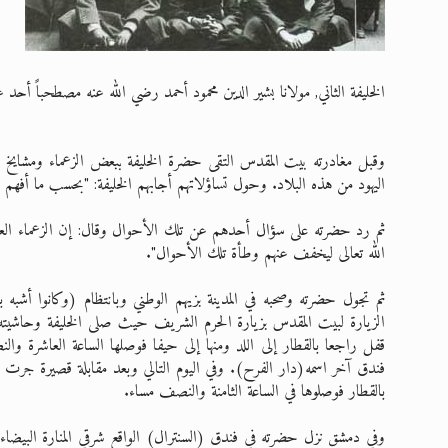
الخليفة الثاني, مولانا بشير الدين محمود أحمد رضي الله عنه مصطحباً أحد عشر
وقبل مغادرته بيت المقدس التقى حضرة الخليفة ببعض الزعماء ومشايخ 
اليهود من هذه البلاد. وحول تساؤلاتهم أجابهم الخليفة: "بحسب ما أفهم 
ثم رد حضرته على سؤال أحدهم عن تلك الأحوال وقال: إن الزعماء ال
الله تعالى ليخفف عنهم وطأة تلك الأحوال".
ثم تجول حضرته وصحبه في المدينة بزيهم الوطني وبانتظام (وكانوا أشبه ب
الزيارة لبيت المقدس بزيارة الحرم الشريف حيث صلى الخليفة وحاشيته 
قفل راجعا بالقطار إلى اللد ومنها إلى حيفا فوصلها الساعة العاشرة و
فندق آخر اسمه(دار الفرح). وفي اليوم التالي وبعد مقابلة قصيرة جرت 
بالقطار فوصلوها في الساعة الثامنة والنصف مساء.
وفي دمشق نزل حضرته في فندق (السنترال) الواقع شرقي المنارة البيضاء