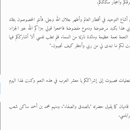
رقكم وأحجار سكككم.
أشاع التوحيد في أقطار العالم وأظهر جلال الله وجلى, فأنتم المخصوصون بتلك
بي هذا بكبد مرضوضة ودموع مفضوضة فاسمعوا قولي جزاكم الله خير الجزاء:
النعمة نعمة عظيمة ومائدة نازلة من السماء فلم تطب نفسي ألا أشارككم فيها
 قلت لكم ما تبدى لي من ربي وأنتظر كيف تجيبون."
لتجليات فصبوت إلى إشراككم يا معشر العرب في هذه النعم وكنت لهذا اليوم
في قاديان كما يقول حضرته "بالصدق والصفاء"، ومنهم محمد بن أحمد ساكن شعب
ابلسي.