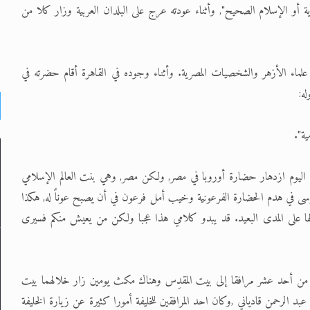
دية أو الإسلام الصحيح", وأثناء عودته عرج على البلدان العربية وزار كلا من
ض علماء الأزهر والشخصيات المصرية. وأثناء وجوده في القاهرة أقام حضرته في
ه:
ية".
اليوم ازدهار حضارة أوروبا في مصر, ولكن مصر, وهي بنت العالم الإسلامي
سى في هدم الحضارة الفرعونية وخيب أمل فرعون في أن يصبح عوناً له, هكذا
 على المدى البعيد. قد يبدو كلامي هذا عجبا ولكن من يعيش منكم فسيرى
ة من أحد عشر مرافقا إلى بيت المقدِس وهناك مكث يومين زار خلالهما بيت
 الرحمن قادياني ,وكان احد المرافقين للخليفة أمورا كثيرة عن زيارة الخليفة