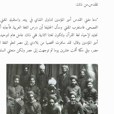
للقدس,من ذلك:
"دعا مفتي القدس أمير المؤمنين لتناول الشاي في بيته, واستقبله الم
الفصحى, فاستغرب المفتي وسأل الخليفة أين درس اللغة العربية, فأجابه أمير
نجتهد لإحياء لغة القرآن ولتكون لغتنا الثانية, ففي ذلك عامل هام لتوحيد 
أمير المؤمنين وقال: لقد سافرت شخصيا من بلادي إلى مصر لتعلم اللغة
مصر. وفي مكة أقمت عشرين يوما ثم توجهت إلى مصر ولكن منعتني السل