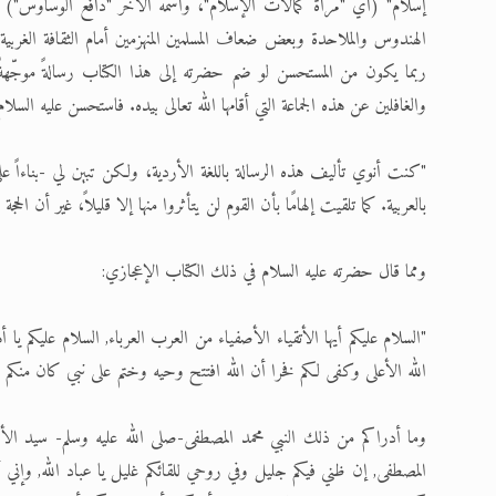
إسلام" (أي "مرآة كمالات الإسلام"، واسمه الآخر "دافع الوساوس") با
الهندوس والملاحدة وبعض ضعاف المسلمين المنهزمين أمام الثقافة الغربية.
ربما يكون من المستحسن لو ضم حضرته إلى هذا الكتاب رسالةً موجّهةً 
والغافلين عن هذه الجماعة التي أقامها الله تعالى بيده. فاستحسن عليه السلا
"كنت أنوي تأليف هذه الرسالة باللغة الأردية، ولكن تبين لي -بناءاً على
بالعربية. كما تلقيت إلهامًا بأن القوم لن يتأثروا منها إلا قليلاً، غير أن الحجة
ومما قال حضرته عليه السلام في ذلك الكتاب الإعجازي:
"السلام عليكم أيها الأتقياء الأصفياء من العرب العرباء, السلام عليكم
الله الأعلى وكفى لكم فخرا أن الله افتتح وحيه وختم على نبي كان منكم
وما أدراكم من ذلك النبي محمد المصطفى-صلى الله عليه وسلم- سيد ال
المصطفى, إن ظني فيكم جليل وفي روحي للقائكم غليل يا عباد الله, وإن