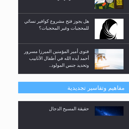
المعارضين ...**...
هل يجوز فتح مشروع كوافير نسائي
للمحجبات وغير المحجبات؟
فتوى أمير المؤمنين الميرزا مسرور
أحمد أيده الله في أطفال الأنابيب
وتحديد جنس المولود..
هل من الصحيح أن ديّة المرأة
مفاهيم وتفاسير تجديدية
المقتولة تساوي نصف ديّة الرجل
المقتول؟
حقيقة المسيح الدجال
هل تعتبر الأشفار الاصطناعية
(الرموش الاصطناعية) والأظافر
البلاستيكية وطلاء الأظافر حاجبا