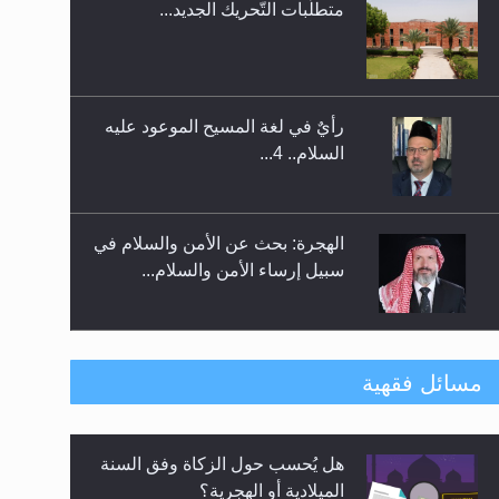
متطلَّبات التّحريك الجديد...
اليوم الوطني الرياضي لمجلس
أنصار الله في هولندا
رأيٌ في لغة المسيح الموعود عليه
السلام.. 4...
الهجرة: بحث عن الأمن والسلام في
سبيل إرساء الأمن والسلام...
رأيٌ في لغة المسيح الموعود عليه
مسائل فقهية
السلام ..«3» نظرة في شعر
المسيح الموعود عليه السلام.....
هل يُحسب حول الزكاة وفق السنة
**الحصن الحصين من وساوس
الميلادية أو الهجرية؟