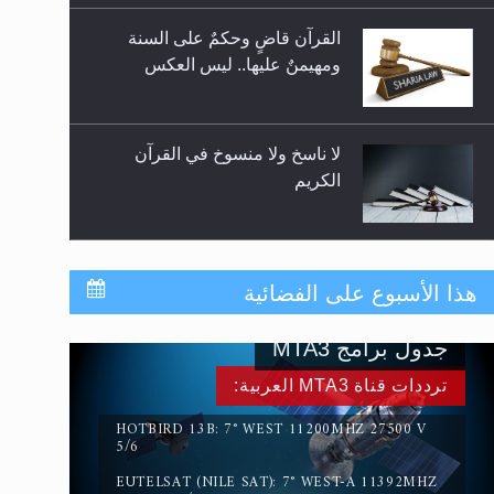
للوضوء وهل يُسمح الصلاة بها؟
القرآن قاضٍ وحكمٌ على السنة
ومهيمنٌ عليها.. ليس العكس
لا ناسخ ولا منسوخ في القرآن
الكريم
المفهوم الحقيقي للجهاد الإسلامي..
هذا الأسبوع على الفضائية
جدول برامج MTA3
سورة التكوير تُنبئ بزمن بعثة
ترددات قناة MTA3 العربية:
المسيح الموعود عليه السلام
HOTBIRD 13B: 7° WEST 11200MHZ 27500 V
5/6
EUTELSAT (NILE SAT): 7° WEST-A 11392MHZ