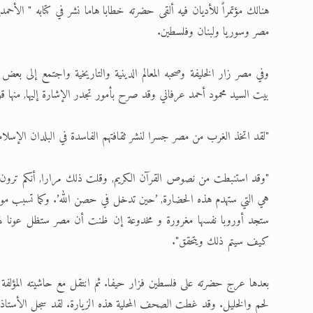
هنالك مؤتمراً للأديان فيه ألقى حضرته خطابا هاما نشر في كتابه " الأحم
مصر وسوريا ولبنان وفلسطين.
وفي مصر زار الخليفة وصحبه المعالم الدينية والتاريخية واجتمع إلى بع
بيت السيد محمود أحمد عرفاني وقد صرح بأمور تجدر الإشارة إليها, منها قول
"لقد اتخذ الغرب من مصر جسرا لنشر ثقافتهم الفاسدة في البلدان الإسلام
"وقد استنبطت من نصوص القرآن الكريم, وقلت ذلك مرارا, أنكم ترون 
هي التي ستهدم هذه الحضارة, ’حين تدخل في حصن الله’. وكما تسبب مو
ستجد أوروبا نفسها مغرورة و مخدوعة إن ظنت أن مصر ستظل عونا لها
كيف سيتم ذلك ويتحقق".
بعدها عرج حضرته على فلسطين فزار حيفا. ثم انتقل مع حاشيته المؤلف
لحم والخليل. وقد غطت الصحف المحلية هذه الزيارة. لقد سجل الأستاذ عبد