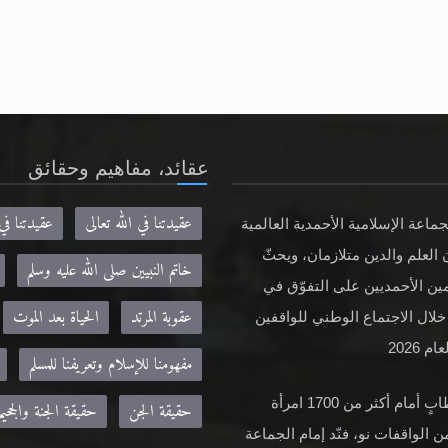
عقائد، مفاهيم وحقائق
عقيدتنا في الله تعالى
عقيدتنا في
جماعة الإسلامية الأحمدية العالمية
 العلم والدين متلازمان، ويحثّ
خاتم النبيين صلى الله عليه وسلم
ين الأحمديين على التفوّق في
عقوبة المرتد
الحياة بعد الموت
خلال الاجتماع الوطني للواقفين
م 2026
مفهومنا للإسلام وتعريفنا للمسلم
في خطابٍ أمام أكثر من 1700 امرأة
حقيقة الجن
حقيقة الجنة والجحيم
ن الواقفات نو، فنّد إمام الجماعة