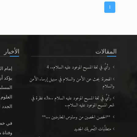
1
المقالات
الأخبار
رأيٌ في لغة المسيح الموعود عليه السلام.. 4
إمام ال
الهجرة: بحث عن الأمن والسلام في سبيل إرساء الأمن
يؤكد أن
والسلام
المسلم
رأيٌ في لغة المسيح الموعود عليه السلام ..«3» نظرة في
العلوم 
شعر المسيح الموعود عليه السلام..
الجدد لعا
**الحصن الحصين من وساوس المعارضين ...**
متطلَّبات التّحريك الجديد
وفتاة م