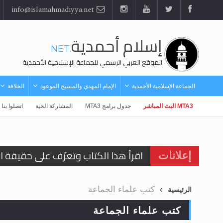
info@islamahmadiyya.net
إسلام أحمدية
.NET
الموقع العربي الرسمي للجماعة الإسلامية الأحمدية
الجماعة الإسلامية الأحمدية
الإمام المهدي والمسيح الموعود
الخلافة
MTA3 البث المباشر
جدول برامج MTA3
المشاركة الحية
اتصلوا بنا
اقرأ هذا الكتاب وتعرّف على حقيقة ال
إعلانات
عرض مصوَّر لأقوال المستشرقين في خا
كتب علماء الجماعة
الرئيسية
الحجّ.. دلالات، حِكم، وأهداف >> المزي
كتب علماء الجماعة
اقرأ هذا المقال في أهمية عيد الأض