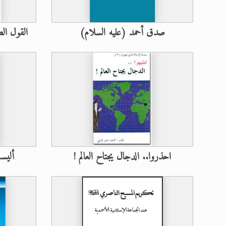
صدق أحمد (عليه السلام)
القول ال
احذروا.. الدجال يجتاح العالم !
أليس