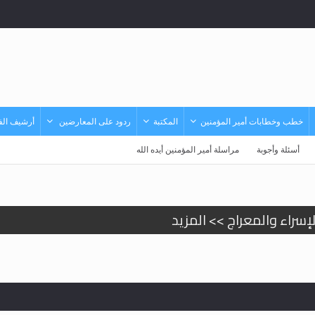
خطب وخطابات أمير المؤمنين
المكتبة
ردود على المعارضين
أرشيف الفي
أسئلة وأجوبة
مراسلة أمير المؤمنين أيده الله
إسراء والمعراج >> المزيد
تم النبيين صلى الله عليه وسلم >> المزيد
د
حى وأحكامه >> المزيد