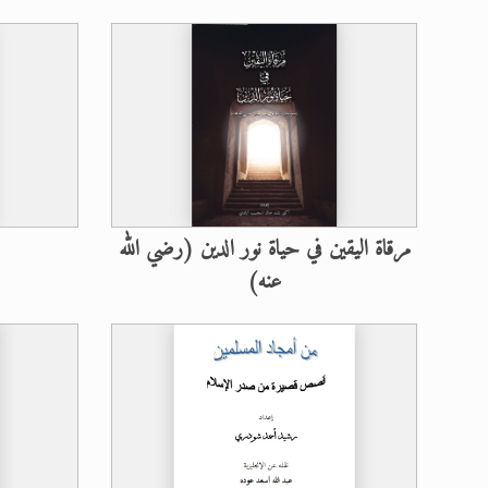
اقرأ هذا المقال في أهمية عيد الأض
الحجّ.. دلالات، حِكم، وأهداف >> المزي
تعميم هامّ لأفراد الجماعة >> المزيد
تعميم هامّ لأفراد الجماعة >> المزيد
إعلان هامّ بخصوص الرسائل المرسلة إ
مرقاة اليقين في حياة نور الدين (رضي الله
للانتقال إلى كافة الردود على القمص
عنه)