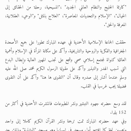
"كارثة الخليج والنظام العالمي الجديد" ،"المسيحية، رحلة من الحقائق إلى
الخيال"، "الإسلام والتحديات المعاصرة"، "العلاج بالمثل" و"الوحي، العقلانية،
المعرفة والحق".
حققت الجماعة الإسلامية الأحمدية في عهده المبارك تطورا على جميع الأصعدة
الجغرافية والفكرية والروحية والتاريخية. وأكد على مكانة المرأة في الإسلام وأهمية
العائلة كنواة لمجتمع إسلامي صحي وشجع على تجنب المهور العالية وإبطال البدع
التي تسبب الهدر والتبذير وأكد على مقولة الرسول الكريم محمد صلى الله عليه
وسلم عندما أشار إلى صدره وقال أن "التقوى ها هنا" وأكد على أن التقوى
فضيلة يجب غرسها في القلب.
لقد وسع حضرته جهود التبشير ونشر المطبوعات فانتشرت الأحمدية في أكثر من
152 بلدا.
وفي عهد حضرته المبارك تمت ترجمة ونشر القرآن الكريم كاملا إلى واحد
وخمسين لغة كما افتتح أول مسجد في إسبانيا وهو مسجد "البشارة" وذلك بعد