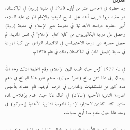
العزيز)
ولد حضرته في الخامس عشر من أيلول 1950 في مدينة (ربوة) في الباكستان.
هو حفيد لمرزا شريف أحمد نجل المسيح الموعود والإمام المهدي عليه السلام.
أنهى حضرته دراسته الابتدائية في مدرسة تعليم الإسلام في مدينة (ربوة)
وحصل على درجة البكالوريوس من كلية "تعليم الإسلام" في نفس المدينة. ثم
حصل حضرته على درجة الاختصاص في الاقتصاد الزراعي من كلية الزراعة
في مدينة (فيصل آباد) في الباكستان وذلك في عام 1976م.
في عام 1977 كرس حياته لخدمة الدين الإسلامي وقام الخليفة الثالث رحمه الله
بإرساله إلى غانا ضمن برنامج (نصرة جهان). ساهم تطور هذا البرنامج في دعم
عدد كبير من المستشفيات والمدارس في غرب أفريقيا. قام حضرته بتأسيس
المدرسة الثانوية الأحمدية (سالاغا) في شمال غانا حيث خدم بإخلاص لمدة
سنتين كانتا كافيتين لاختياره لإدارة المدرسة الثانوية الأحمدية (إساركير) في
وسط غانا حيث خدم لمدة أربع سنوات.