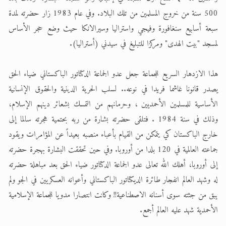
500 سنة من خروج المسلمين من تلك البلاد. وفي عام 1983 زار حضرته لمدة
سبعة أسابيع سنغافورة وفيجي واستراليا وسيرالانكا حيث وضع حجر الأساس
لمسجد "بيت الهدى" ومركزا للتبليغ في سيدني (أستراليا).
هذا الازدهار السريع للجماعة جعل عدو الجماعة الدكتاتور الباكستاني ضياء الحق
يصدر قانونا غاشما فريدا في نوعه.. لسلب الحرية الدينية والحقوق الإنسانية
الأساسية للمسلمين الأحمديين ، وحرمانهم من التمسك بشعائر دينهم الإسلام،
وذلك في سنة 1984 . فتلقى حضرته بشارة من ربه بحتمية هجرته سالما إلى
خارج الباكستان كي يتمكن من القيام بأعباء منصبه بعيداً عن المؤامرات ويقود
جماعته العالمية في 120 بلدا من أوروبا. وفي حين تحققت البشارة بهجرة حضرته
إلى أوروبا، أهلك الله تعالى عدو الجماعة الدكتاتور ضياء الحق بعد مباهلة حضرته
له وشهد العالم انفجار طائرة الديكتاتور الباكستاني وأعوانه العسكريين في الجو ولم
يبق من جثته سوى أسنانه الاصطناعية!! وكانت انتصارا مدويا للجماعة الإسلامية
الأحمدية شهد عليه العالم أجمع.