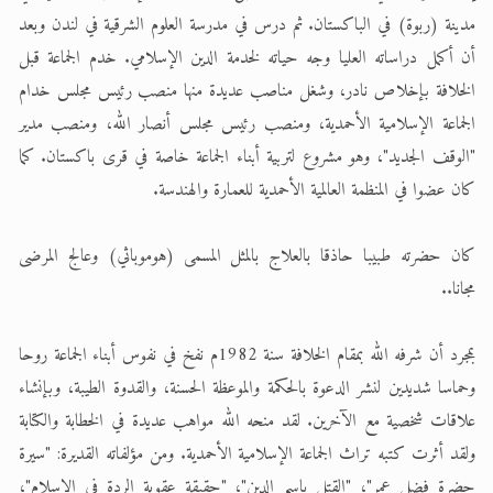
مدينة (ربوة) في الباكستان. ثم درس في مدرسة العلوم الشرقية في لندن وبعد
أن أكمل دراساته العليا وجه حياته لخدمة الدين الإسلامي. خدم الجماعة قبل
الخلافة بإخلاص نادر، وشغل مناصب عديدة منها منصب رئيس مجلس خدام
الجماعة الإسلامية الأحمدية، ومنصب رئيس مجلس أنصار الله، ومنصب مدير
"الوقف الجديد"، وهو مشروع لتربية أبناء الجماعة خاصة في قرى باكستان. كما
كان عضوا في المنظمة العالمية الأحمدية للعمارة والهندسة.
كان حضرته طبيبا حاذقا بالعلاج بالمثل المسمى (هوموباثي) وعالج المرضى
مجانا..
بمجرد أن شرفه الله بمقام الخلافة سنة 1982م نفخ في نفوس أبناء الجماعة روحا
وحماسا شديدين لنشر الدعوة بالحكمة والموعظة الحسنة، والقدوة الطيبة، وبإنشاء
علاقات شخصية مع الآخرين. لقد منحه الله مواهب عديدة في الخطابة والكتابة
ولقد أثرت كتبه تراث الجماعة الإسلامية الأحمدية. ومن مؤلفاته القديرة: "سيرة
حضرة فضل عمر"، "القتل باسم الدين"، "حقيقة عقوبة الردة في الإسلام"،