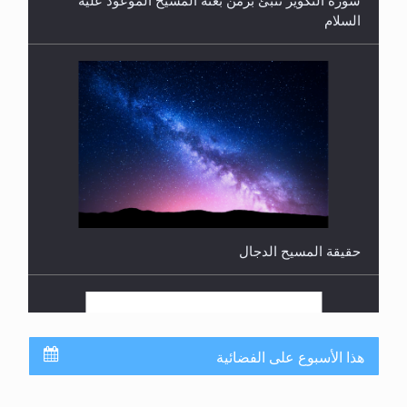
حقيقة المسيح الدجال
القرآن قاضٍ وحكمٌ على السنة ومهيمنٌ عليها.. ليس
العكس
هذا الأسبوع على الفضائية
جدول برامج MTA3