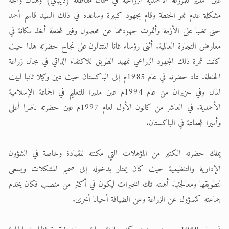
عين كمدير للمزرعة الأحمدية الزراعية في شمال مقاطعة (ديبالي) وهناك واجه
مشكلة عدم نمو الحنطة وقام بجهود كبيرة وساعده في ذلك السيد قاسم أحمد
حتى تغلبا على الأزمة وأثمرت جهودهما عن محصول وفير للحنطة أخذ مكانة في
معارض التجارة العالمية. أثنى رؤساء غانا المتتالون على نجاح حضرته هذا حيث
كانت ثمرة ذلك المجهود الزراعي تمهيد الطريق للاكتفاء الذاتي في مجال زراعة
الحنطة. عاد حضرته في عام 1985م إلى الباكستان حيث عين وكيلا ثانيا لبيت
المال وفي حزيران من عام 1994م عين مديرا للتعليم في الجماعة الإسلامية
الأحمدية. في العاشر من كانون الأول لعام 1997م عين حضرته ناظرا أعلى
وأميرا للجماعة في الباكستان.
يملك حضرته الكثير من المؤهلات التي مكنته للقيادة وخاصة في الشؤون
الإدارية والتنظيمية حيث كان يمتاز بدخوله إلى صميم المشكلات ويسعى
لتطويقها ومعالجتها. أهلته تلك الخبرات ليكون في أكثر من منصب فكان يخدم
جماعته كمسؤول عن الزراعة وعن الضيافة أحيانا أخرى.