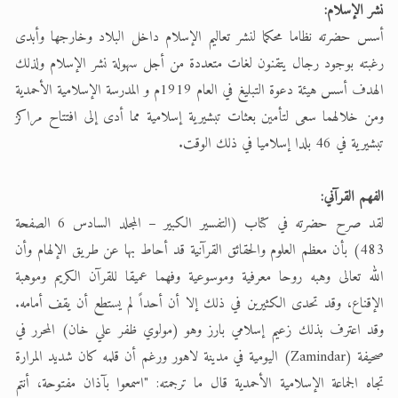
نشر الإسلام:
أسس حضرته نظاما محكما لنشر تعاليم الإسلام داخل البلاد وخارجها وأبدى
رغبته بوجود رجال يتقنون لغات متعددة من أجل سهولة نشر الإسلام ولذلك
الهدف أسس هيئة دعوة التبليغ في العام 1919م و المدرسة الإسلامية الأحمدية
ومن خلالهما سعى لتأمين بعثات تبشيرية إسلامية مما أدى إلى افتتاح مراكز
تبشيرية في 46 بلدا إسلاميا في ذلك الوقت.
الفهم القرآني:
لقد صرح حضرته في كتاب (التفسير الكبير – المجلد السادس 6 الصفحة
483) بأن معظم العلوم والحقائق القرآنية قد أحاط بها عن طريق الإلهام وأن
الله تعالى وهبه روحا معرفية وموسوعية وفهما عميقا للقرآن الكريم وموهبة
الإقناع، وقد تحدى الكثيرين في ذلك إلا أن أحداً لم يستطع أن يقف أمامه.
وقد اعترف بذلك زعيم إسلامي بارز وهو (مولوي ظفر علي خان) المحرر في
صحيفة (Zamindar) اليومية في مدينة لاهور ورغم أن قلمه كان شديد المرارة
تجاه الجماعة الإسلامية الأحمدية قال ما ترجمته: "اسمعوا بآذان مفتوحة، أنتم