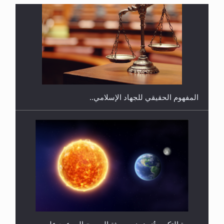
فتوى أمير المؤمنين الميرزا مسرور أحمد أيده الله في
أطفال الأنابيب وتحديد جنس المولود..
سورة التكوير تُنبئ بزمن بعثة المسيح الموعود عليه
السلام
هل من الصحيح أن ديّة المرأة المقتولة تساوي نصف ديّة
الرجل المقتول؟