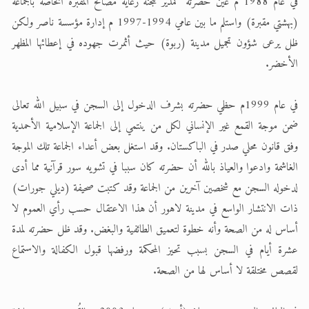
في عام 1988 م عين حضرته كمدير للجنة رعاية مصالح المقبرة الخاصة بالجماعة
(بهشتي مقبرة) واستلم ما بين عامي 1994-1997 م إدارة مؤسسة ناصر ولكن
ظل يرعى شؤون تجميل مدينة (ربوة) حيث أثمرت جهوده في إعطائها المظهر
الأخضر.
في عام 1999م حظي حضرته بشرف الدخول إلى السجن في سبيل الله تعالى
ضمن موجة القمع غير الإنساني لكل من ينتمي إلى الجماعة الإسلامية الأحمدية
وفق قانون محلي صدر في الباكستان. وقد استغل بعض أعداء الجماعة تلك الموجة
الغاشمة وادعوا والعياذ بالله أن حضرته كان سببا في تشويه سور قرآنية مما أدى
لدخوله السجن مع شخصين آخرين من الجماعة وقد كتبت صحيفة (ديلي جورات)
ذات الانتشار الواسع في مدينة لاهور أن هذا الاعتقال حسب رأي العموم لا
أساس له من الصحة وأنه خطوة لتعميق الطائفية والبغض. وقد ظل حضرته لمدة
عشرة أيام في السجن بسبب تحيز المحكمة ورفضها قبول الكفالة والاستماع
لقصص مختلقة لا أساس لها من الصحة.