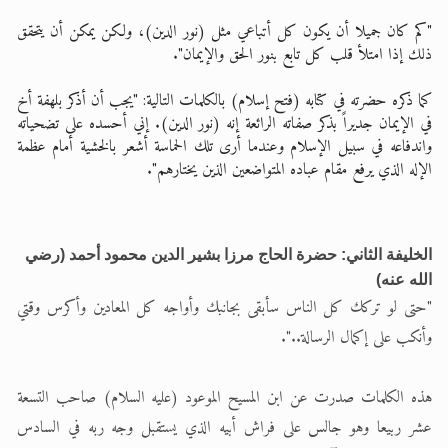
"كم كان جميلا أن يكون كل أتباعي مثل (نور الدين)، ولكن يمكن أن يتحقق
ذلك إذا امتلأ قلب كل تابع بنور الحق والإيمان".
كما ذكره حضرته في كتابه (فتح إسلام) بالكلمات التالية: "يجب أن أذكر بلهفة أخ
في الإيمان جديراً بذكر صفاته الرائعة إنه (نور الدين). إني أحسده على تضحياته
واندفاعه في سبيل الإسلام وعندما أرى تلك الحماسة أشعر بالخشية أمام عظمة
الإله الذي يرفع مقام عباده المتواضعين الذين يختارهم".
الخليفة الثاني: حضرة الحاج مرزا بشير الدين محمود أحمد (رضي
الله عنه)
"حتى لو تركك كل الناس سأبقى بجانبك وأواجه كل المعادين وأكرس وقتي
وأنكب على إكمال الرسالة..".
هذه الكلمات صدرت عن ابن المسيح الموعود (عليه السلام) صاحب التسعة
عشر ربيعا وهو جالس على فراش أبيه الذي يستقبل وجه ربه في السادس