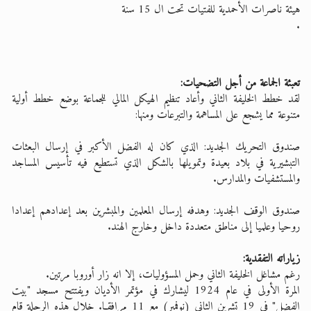
هيئة ناصرات الأحمدية للفتيات تحت ال 15 سنة
.
تعبئة الجماعة من أجل التضحيات:
لقد خطط الخليفة الثاني وأعاد تنظيم الهيكل المالي للجماعة بوضع خطط أولية
متنوعة مما يشجع على المساهمة والتبرعات ومنها:
صندوق التحريك الجديد: الذي كان له الفضل الأكبر في إرسال البعثات
التبشيرية في بلاد بعيدة وتمويلها بالشكل الذي تستطيع فيه تأسيس المساجد
والمستشفيات والمدارس.
صندوق الوقف الجديد: وهدفه إرسال المعلمين والمبشرين بعد إعدادهم إعدادا
روحيا وعلميا إلى مناطق متعددة داخل وخارج الهند.
زياراته التفقدية:
رغم مشاغل الخليفة الثاني وحمل المسؤوليات، إلا انه زار أوروبا مرتين.
المرة الأولى في عام 1924 ليشارك في مؤتمر الأديان ويفتتح مسجد "بيت
الفضل" في 19 تشرين الثاني (نوفمبر) مع 11 مرافقـا. خلال هذه الرحلة قام