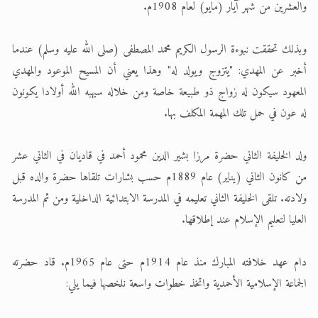
والعشرين من شهر آيار (مايو) لعام 1908م.
وبذلك تحققت نبوءة الرسول الكريم محمد المصطفى (صلى الله عليه وسلم) عندما
أخبر عن المهدي: "يتزوج ويولد له" وهذا يعني أن المسيح الموعود والمهدي
المعهود سيكون له زواج ذو طبيعة خاصة ومن خلاله سيهبه الله أولادا يكونون
له عون في حمل تلك المهمة المكلف بها.
ولد الخليفة الثاني حضرة مرزا بشير الدين محمود أحمد في قاديان في الثاني عشر
من كانون الثاني (يناير) عام 1889م حسب بشارات تلقاها حضرة والده قبل
ولادته. تلقى الخليفة الثاني تعليمه في المدرسة الابتدائية الداخلية ومن ثم المدرسة
العليا لتعليم الإسلام عند إطلاقها.
دام عهد خلافته المبارك منذ عام 1914م حتى عام 1965م. قاد حضرته
الجماعة الإسلامية الأحمدية واتخذ خطوات واسعة نلخصها فيما يلي: