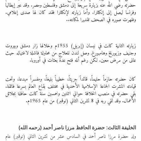
حضرته رضي الله عنه بزيارة سريعة إلى دمشق وفلسطين ومصر. وقد عبر إيطاليا
وفرنسا ليصل إلى إنكلترا. وأما زيارته لإنكلترا فقد كان لها صدى إعلامي.
وظهرت صوره في الصحف تقديرا لمكانته..
زيارته الثانية كانت في نيسان (إبريل) 1955م وخلالها زار دمشق وبيروت
وجنيف وزيوريخ وهامبورغ, وصل لندن للعلاج من محاولة فاشلة لاغتياله حيث
عانى من مرض معين. لكن رغم ألمه فتح عدة بعثات في أوروبا.
كان حضرته حازماً حليماً، قائداً جريئاً، خطيباً بليغاً، ومفسراً مبدعا، وتحت
قيادته انتشرت الجماعة الإسلامية الأحمدية في مختلف بقاع العالم بسرعة فائقة.
بقي حضرته في منصب الخلافة حوالي اثنتين وخمسين سنة كانت حافلة بجلائل
الأعمال. وقد لقي ربه في 8 تشرين الثاني (نوفمبر) من عام 1965م.
الخليفة الثالث: حضرة الحافظ مرزا ناصر أحمد (رحمه الله)
ولد حضرة مرزا ناصر أحمد في السادس عشر من تشرين الثاني (نوفمبر) عام