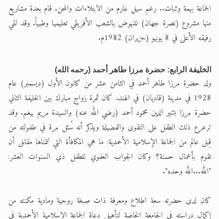
الجماعة بهمة وثبات.. رغم سيل عارم من الابتلاءات والمحن. قام بعدة مشاريع
منها مشروع (نصرة جهان) للنهوض بالشعب الأفريقي تعليميا وطبياً. وقد لقي
رفيقه الأعلى في 8 يونيو (حزيران) 1982م.
الخليفة الرابع: حضرة مرزا طاهر أحمد (رحمه الله)
ولد حضرة مرزا طاهر أحمد في الثامن عشر من كانون الأول (ديسمبر) عام
1928 في مدينة (قاديان) في الهند. كان ثمرة زواج مبارك بين الخليفة الثاني
حضرة مرزا بشير الدين محمود أحمد (رضي الله عنه) والسيدة مريم بيغم. وقد
ترعرع ذلك الطفل على التقوى والفضيلة ويذكر أنه سُئل مرة في طفولته من
قِبل عالم من الجماعة الإسلامية الأحمدية: ما هي المكافأة التي تتمناها مقابل أن
تقوم بأعمال حسنة؟ وكان الجواب العفوي للطفل ذي السنوات العشر:
"الله...الله وحده".
كان لدى حضرته سعة اطلاع ومعرفة ذات صبغة روحية ومادية مكنته من
إكمال دراسته في الجامعة الخاصة لتأهيل دعاة الجماعة الإسلامية الأحمدية في