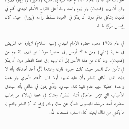
حوادث منها أنه في عام 1893 م جاء مرة إلى مدينة (لاهور) في زيارة قصيرة
وقرر أن يزور (قاديان) ولو ليوم واحد وبناءاً على اقتراح الأمام المهدي أقام في
قاديان بشكل دائم دون أن يفكر في العودة لمسقط رأسه (بهيرا) حيث كان
يؤسس مركزا طبيا.
في عام 1905 ذهب حضرة الإمام المهدي (عليه السلام) لزيارة عمه المريض
في مدينة (دلهي) ومن هناك أرسل إلى حضرة مولانا نور الدين للقدوم من
(قاديان)، وما كان من هذا الأخير إلى أن توجه إلى محطة القطار دون أن يفكر
في تأمين مال للسفر حيث كانت جيوبه فارغة وعندما ذكّره أحد أصدقائه بأنه لا
يملك المال الكافي للسفر وأن عليه تدبيره أولا قال: "أعتبر تأخري ولو للحظة
واحدة خطيئة سببها عدم تلبية نداء سيدي، ولَدَي يقين في خالقي بأنه سيخلق
الأسباب التي تؤمن حاجاتي أثناء السفر". وهناك في محطة (بتالا) مر بجانب
حضرته أحد مرضاه الميسورين فسأله عن حاله وبادر لدفع تذاكر السفر وقدم له
ما يكفي من المال ليعينه أثناء السفر، فسبحان الله.