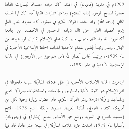
1909م في مدينة (قاديان) في الهند. كان مولده مصداقا لبشارات تلقاها
حضرة المسيح الموعود (عليه السلام) ودعمتها بشارات تلقتها أمه. كان ابنا للخليفة
الثاني (رحمه الله) وقد حفظ القرآن الكريم في صغره. كان معروفا بحب العلم
وتابع تحصيله العلمي حتى نال شهادة الماجستير في الاقتصاد من جامعة
أكسفورد بانجلترا. تقلد منصب مدير كلية تعليم الإسلام بقاديان فور عودته من
انجلترا. وصار رئيساً لمجلس خدام الأحمدية لشباب الجماعة الإسلامية الأحمدية في
عام 1939م، ورئيساً لمجلس أنصار الله (من هم فوق سن الأربعين) في الجماعة
الإسلامية الأحمدية في عام 1954م.
ازدهرت الجماعة الإسلامية الأحمدية في ظل خلافته المباركة بسرعة ملحوظة في
نشر الإسلام عبر كثرة الأبنية والمدارس والجامعات والمستشفيات ومراكز التعليم
والمساجد وحركة الترجمة ونشر القرآن الكريم. قام حضرته بزيارة رسمية لكل من
أمريكا، كندا، النرويج، ألمانيا الغربية، السويد وإنكلترا عام 1976. افتتح
(مسجد ناصر) في السويد ووضع حجر الأساس لجامع (بشارة) في (بيدروباد)
بأسبانيا عام 1978. امتدت فترة خلافته المباركة إلى سبعة عشر عاما، قاد فيها