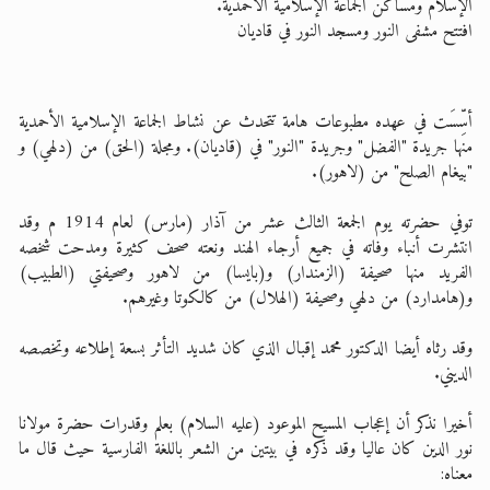
الإسلام ومساكن الجماعة الإسلامية الأحمدية.
افتتح مشفى النور ومسجد النور في قاديان
أسِّسَت في عهده مطبوعات هامة تتحدث عن نشاط الجماعة الإسلامية الأحمدية
منها جريدة "الفضل" وجريدة "النور" في (قاديان). ومجلة (الحق) من (دلهي) و
"بيغام الصلح" من (لاهور).
توفي حضرته يوم الجمعة الثالث عشر من آذار (مارس) لعام 1914 م وقد
انتشرت أنباء وفاته في جميع أرجاء الهند ونعته صحف كثيرة ومدحت شخصه
الفريد منها صحيفة (الزمندار) و(بايسا) من لاهور وصحيفتي (الطبيب)
و(هامدارد) من دلهي وصحيفة (الهلال) من كالكوتا وغيرهم.
وقد رثاه أيضا الدكتور محمد إقبال الذي كان شديد التأثر بسعة إطلاعه وتخصصه
الديني.
أخيرا نذكر أن إعجاب المسيح الموعود (عليه السلام) بعلم وقدرات حضرة مولانا
نور الدين كان عاليا وقد ذكره في بيتين من الشعر باللغة الفارسية حيث قال ما
معناه: