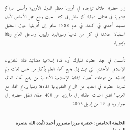
زار حضرته خلال تواجده في أوروبا معظم الدول الأوربية وأسس مراكز
تبشيرية في مختلف دولها، كما سافر إلى كندا حيث وضع حجر الأساس لأول
مسجد أحمدي في كندا. في عام 1988 سافر إلى أفريقيا حيث استقبل
استقبالا حاشدا في كل من غامبيا وسيراليون وليبيريا وساحل العاج وغانا
ونيجيريا.
تأسست في عهد حضرته المبارك أول قناة إسلامية فضائية: قناة التلفزيون
الإسلامي الأحمدي التي تبث إلى جميع أنحاء العالم بأكثر من خمس لغات وتم
إنشاؤها من تبرعات أعضاء الجماعة الإسلامية الأحمدية من جميع أنحاء العالم.
شارك حضرته في العديد من البرامج التلفزيونية الهادفة ومنها برنامج "لقاء مع
العرب" الذي امتدت حلقاته إلى ما يزيد عن 400 حلقة. انتقل حضرته إلى
جوار ربه في 19 من إبريل 2003
الخليفة الخامس: حضرة مرزا مسرور أحمد (أيده الله بنصره