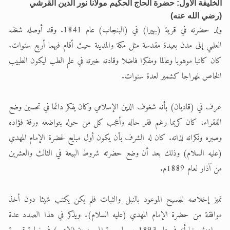
الخليفة الأول: حضرة الحاج الحكيم مولانا نور الدين القرشي
(رضي الله عنه)
اقرأ هذا الكتاب وتعرّف على حقيقة الإسرا
ولد حضرته في قرية (بهيرا) في (البنجاب) عام 1841. وقد أوصله شغفه
العلمي إلى مدن بعيدة مقدسة مثل مكة والمدينة حيث أقام فيهما أربع سنوات.
كان كاتبا موهوبا وعالما ومفكرا فاضلا وقادته خبرته في علم الطب ليكون الطبيب
الخاص لمهراجا كشمير لعدة سنوات.
عرف في (قاديان) بأنه شغوف الدين الإسلامي وكان يفكر دائما في تحسين وضع
الفقراء، كان كريما رغم فقر حاله وأعجب كل من حوله بتواضعه ورقة فؤاده
وصبره ونكرانه لذاته. كان له الشرف بأن يكون أول مبايع لحضرة الإمام المهدي
(عليه السلام) وذلك بعد أن وضع حضرته شروط البيعة في الثالث والعشرين
من آذار لعام 1889م.
تميز إخلاصه للمسيح الموعود بالنبل والثبات فلم يكن يكتب شيئا دون أخذ
موافقة من حضرة الإمام المهدي (عليه السلام). ويذكر في هذا الصدد عدة