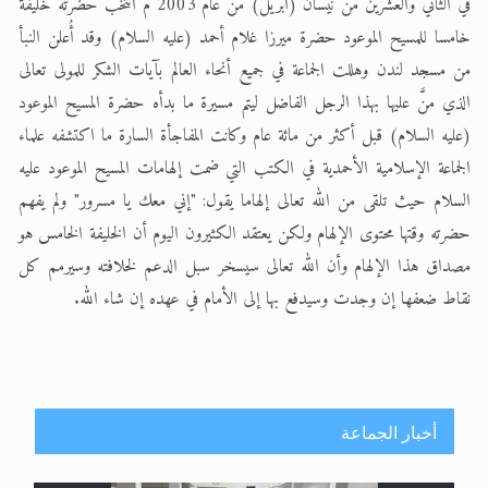
في الثاني والعشرين من نيسان (أبريل) من عام 2003 م انتُخب حضرته خليفة
خامسا للمسيح الموعود حضرة ميرزا غلام أحمد (عليه السلام) وقد أُعلن النبأ
من مسجد لندن وهللت الجماعة في جميع أنحاء العالم بآيات الشكر للمولى تعالى
الذي منَّ عليها بهذا الرجل الفاضل ليتم مسيرة ما بدأه حضرة المسيح الموعود
(عليه السلام) قبل أكثر من مائة عام وكانت المفاجأة السارة ما اكتشفه علماء
الجماعة الإسلامية الأحمدية في الكتب التي ضمت إلهامات المسيح الموعود عليه
السلام حيث تلقى من الله تعالى إلهاما يقول: "إني معك يا مسرور" ولم يفهم
حضرته وقتها محتوى الإلهام ولكن يعتقد الكثيرون اليوم أن الخليفة الخامس هو
مصداق هذا الإلهام وأن الله تعالى سيسخر سبل الدعم لخلافته وسيرمم كل
نقاط ضعفها إن وجدت وسيدفع بها إلى الأمام في عهده إن شاء الله.
أخبار الجماعة