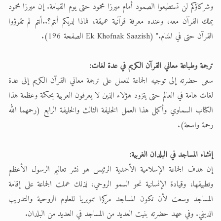
وشركاؤكم لن تستطيعوا الصمود أمام ميرزا محمود حتى يوم القيامة. إن ميرزا محمود
يملك القرآن معه، وعنده معرفة قرآنية عميقة، فماذا لديكم أنتم؟..أنتم لم تقرؤوا
القرآن حتى في المنام." (Ek Khofnak Saazish الصفحة 196).
ترجمة وطباعة معاني القرآن الكريم في عدة لغات:
سعى حضرته إلى توجيه الجماعة للعمل على ترجمة معاني القرآن الكريم إلى عدة
لغات هامة في العالم حتى يتزود هؤلاء الذين لا يعرفون العربية بحكمة وعظمة هذا
الكتاب السماوي وأكمل هذا العمل الخليفة الثالث والخليفة الرابع (رحمهما الله
رحمة واسعة).
إنشاء المساجد في البلدان الغربية:
إن هدف الجماعة الإسلامية الأحمدية الرئيس هو نشر تعاليم الرسول الأعظم
وتطبيقها، وقيادة الإنسانية نحو السمو الروحي، لذلك عملت الجماعة على إقامة
المساجد وسعت لأن تكون المساجد مركزا تنويريا للعلوم الروحية والتدريب
الديني. وفي عهد حضرته بنيت العديد من المساجد في العديد من البلدان.