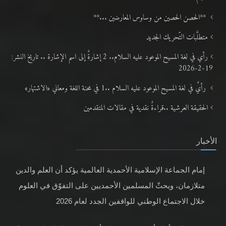
رأيٌ في لغة المسيح الموعود عليه السلام ..«3» نظرة في شعر المسيح الموعود عليه
السلام..
**الحصن الحصين من وساوس المعارضين ...**
متطلَّبات التّحريك الجديد
رأي في لغة المسيح الموعود عليه السلام.. 2 إشارةٌ إلى اسم الإشارة .. تاريخ النشر:
19-2-2026
رأيٌ في لغة المسيح الموعود عليه السلام ..1 في محنة اللغة ومعاني «الاشتهار»
الحقيقة العرشية ..قراءةٌ نقدية في مقالات المتقدمين
الأخبار
إمام الجماعة الإسلامية الأحمدية العالمية يؤكد أن العلم والدين
متلازمان، ويحثّ المسلمين الأحمديين على التفوّق في العلوم
خلال الاجتماع الوطني للواقفين الجدد لعام 2026