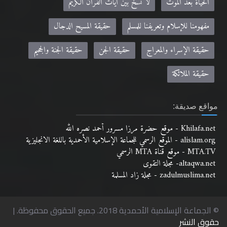
وفاة عيسى بن مريم عليه السلام
الجهاد في الإسلام
عقوبة المرتد
الحياة بعد الموت
لا نسخ بين آيات القرآن الكريم
مفهومنا للإسلام وتعريفنا للمسلم
حقيقة المسيح الدجال
حقيقة الإسراء والمعراج
حقيقة الجن
حقيقة الجنة والجحيم
حقيقة الملائكة
مواقع صديقة:
Khilafa.net - موقع حضرة مرزا مسرور أحمد نصره الله
alislam.org - الموقع الرسمي للجماعة الإسلامية الأحمدية باللغة الانجليزية
MTA.TV - موقع قناة MTA الرسمي
altaqwa.net- مجلة التقوى
zadulmuslima.net - مجلة زاد المسلمة