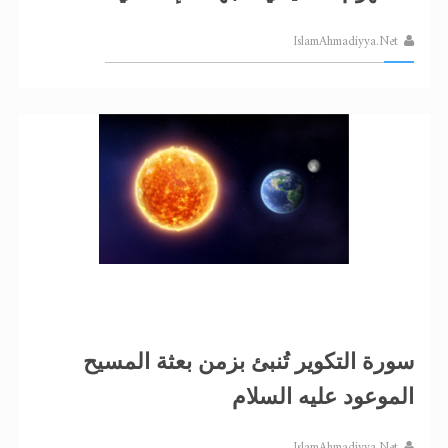
IslamAhmadiyya.Net
سورة التكوير تُنبئ بزمن بعثة المسيح
الموعود عليه السلام
IslamAhmadiyya.Net