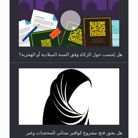
**الحصن الحصين من وساوس المعارضين ...**...
هل يجوز فتح مشروع كوافير نسائي للمحجبات وغير
المحجبات؟
متطلَّبات التّحريك الجديد...