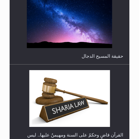
هل تعتبر الأشفار الاصطناعية (الرموش الاصطناعية)
والأظافر البلاستيكية وطلاء الأظافر حاجبا للوضوء وهل
يُسمح الصلاة بها؟
القرآن قاضٍ وحكمٌ على السنة ومهيمنٌ عليها.. ليس
العكس
هل يُحسب حول الزكاة وفق السنة الميلادية أو الهجرية؟