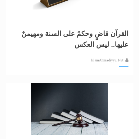
الحجّ.. دلالات، حِكم، وأهداف >> المزيد
اقرأ هذا المقال في أهمية عيد الأضحى و
اقرأ هذا المقال في أهمية عيد الأضحى و
القرآن قاضٍ وحكمٌ على السنة ومهيمنٌ
عليها.. ليس العكس
IslamAhmadiyya.Net