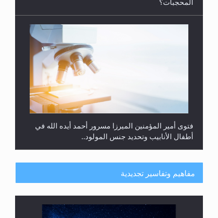
فتوى أمير المؤمنين الميرزا مسرور أحمد أيده الله في
أطفال الأنابيب وتحديد جنس المولود..
هل من الصحيح أن ديّة المرأة المقتولة تساوي نصف ديّة
الرجل المقتول؟
مفاهيم وتفاسير تجديدية