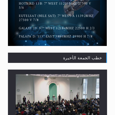
ترددات قناة MTA3 العربية:
HOTBIRD 13B: 7° WEST 11200MHZ 27500 V
5/6
EUTELSAT (NILE SAT): 7° WEST-A 11392MHZ
سورة التكوير تُنبئ بزمن بعثة المسيح الموعود عليه
27500 V 7/8
السلام
GALAXY 19: 97° WEST 12184MHZ 22500 H 2/3
PALAPA D: 113° EAST 3880MHZ 29900 H 7/8
خطب الجمعة الأخيرة
حقيقة المسيح الدجال