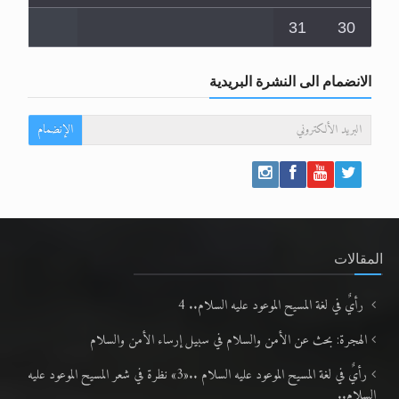
29
28
27
26
25
24
23
31
30
الانضمام الى النشرة البريدية
الإنضمام
المقالات
رأيٌ في لغة المسيح الموعود عليه السلام.. 4
الهجرة: بحث عن الأمن والسلام في سبيل إرساء الأمن والسلام