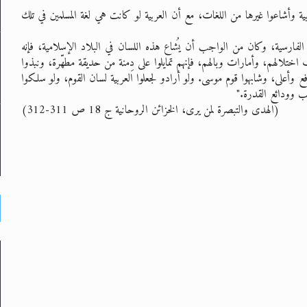
ربية وأشاعوا غيرها من اللغات، مع أن العربية لو كانت هي لغة المسلمين في تلك
 الفارسية، وكان من الواجب أن يُشاع هذه اللسان في البلاد الإسلامية، فإنه
ختلالهم، وأمارات وبالهم، فإنهم تمايلوا على دِمنة من حديقة مطهّرة، ونبذوا
ع وأعلى، وشابهوا قوم موسى. ولو أرادو لجعلوا العربية لسان القوم، ولو سلكوا
ئب وودائع القدرة."
(الهدى والتبصرة لمن يرى، الخزائن الروحانية ج 18 ص 311-312)