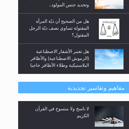
السلام.. 4...
وتحديد جنس المولود..
هل من الصحيح أن ديّة المرأة
المقتولة تساوي نصف ديّة الرجل
المقتول؟
هل تعتبر الأشفار الاصطناعية
(الرموش الاصطناعية) والأظافر
البلاستيكية وطلاء الأظافر حاجبا
للوضوء وهل يُسمح الصلاة بها؟
هل يُحسب حول الزكاة وفق السنة
مفاهيم وتفاسير تجديدية
الميلادية أو الهجرية؟
لا ناسخ ولا منسوخ في القرآن
هل يجوز فتح مشروع كوافير نسائي
الكريم
للمحجبات وغير المحجبات؟