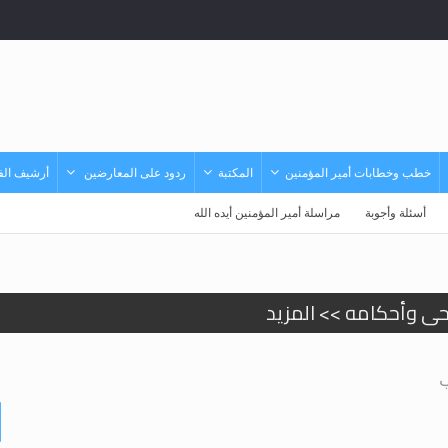
خطب وخطابات أمير المؤمنين
المكتبة
ردود على المعارضين
أرشيف الفي
أسئلة وأجوبة
مراسلة أمير المؤمنين أيده الله
حى وأحكامه >> المزيد
حى وأحكامه >> المزيد
ب
د