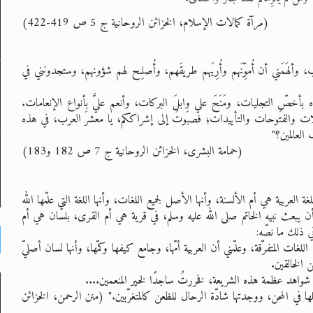
(مرآة كمالات الإسلام، الخزائن الروحانية ج 5 ص 419-422)
ألهَمَني أن أُموِّنَهم وأُرِيَهم طريقَهم، وأُصلِح لهم شؤونهم، وستجدونني في
ه بأخصِّ التجليات، ومَنَحَ علي وابلَ البركات، وأنعم عليَّ بأنواع الإنعامات.
لات والفتوحات والتأييدات؛ فصبَوتُ إلى إشراككم، يا معشرَ العرب، في هذه
العالمين؟"
(حمامة البشرى، الخزائن الروحانية ج 7 ص 182 و183)
العربية هي أم الألسنة، وأنها الأصل لجميع اللغات، وأنها اللغة التي علّمها الله
أن يبعث نبيه الخاتم صلى الله عليه وسلم، في قرية هي أم القرى، بلسان هي أم
ي ذلك ما نصّه:
 المتفرّقة، وعلّمني أن العربية أمّها، وجامع كيفها وكمّها، وأنها لسان أصليّ
 الخالقين.
مع شواهد عظمة هذه الشريعة، فخررتُ ساجدًا لخير المنعمين....
في المحن، ووجدتها شادّة الرحال للظعن كالمتغرّبين." (منن الرحمن، الخزائن