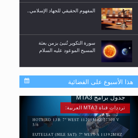
المفهوم الحقيقي للجهاد الإسلامي..
سورة التكوير تُنبئ بزمن بعثة
المسيح الموعود عليه السلام
حقيقة المسيح الدجال
هذا الأسبوع على الفضائية
جدول برامج MTA3
القرآن قاضٍ وحكمٌ على السنة
ترددات قناة MTA3 العربية:
ومهيمنٌ عليها.. ليس العكس
HOTBIRD 13B: 7° WEST 11200MHZ 27500 V
5/6
EUTELSAT (NILE SAT): 7° WEST-A 11392MHZ