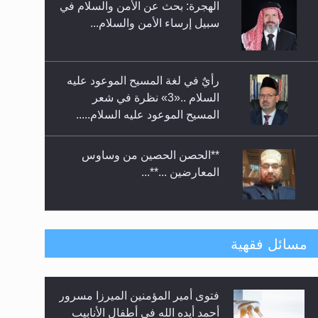
الهجرة: بحث عن الأمن والسلام في
حفل توزيع الشهادات في الجامعة
سبيل إرساء الأمن والسلام...
الأحمدية بنيجيريا لعام 2025
رأيٌ في لغة المسيح الموعود عليه
السلام ..«3» نظرة في شعر
المسيح الموعود عليه السلام.....
**الحصن الحصين من وساوس
المعارضين ...**...
متطلَّبات التّحريك الجديد...
مسائل فقهية
فتوى أمير المؤمنين الميرزا مسرور
رأيٌ في لغة المسيح الموعود عليه
أحمد أيده الله في أطفال الأنابيب