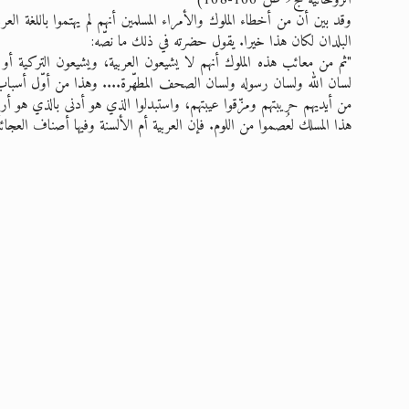
وقد بين أن من أخطاء الملوك والأمراء المسلمين أنهم لم يهتموا باللغة الع
البلدان لكان هذا خيرا. يقول حضرته في ذلك ما نصّه:
"ثم من معائب هذه الملوك أنهم لا يشيعون العربية، ويشيعون التركية أو
لسان الله ولسان رسوله ولسان الصحف المطهّرة.... وهذا من أوّل أسباب ا
من أيديهم حريبتهم ومزّقوا عيبتهم، واستبدلوا الذي هو أدنى بالذي هو أرف
هذا المسلك لعُصموا من اللوم. فإن العربية أم الألسنة وفيها أصناف العجا