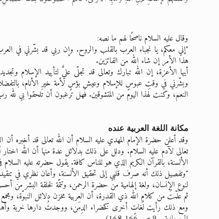
وقال عليه السلام ناصحًا لهم ما نصه:
"إني معكم، يا نجباء العرب بالقلب والروح. وإن ربي قد بشّرني في العرب، و
هذا الأمر إن شاء الله من الفائزين.
أيها الأعزة، إن الله تبارك وتعالى قد تجلّى عليَّ لتأييد الإسلام وتجديد
وبشّرني في وقتِ عبوسٍ للإسلام وعيشِ بؤسٍ لأمة خير الأنام، بالتفض
النعم، وكنت لهذا اليوم من المتشوقين. فهل ترغبون أن تَلحقوا بي لله رب 
مكانة اللغة العربية عنده
وقد أعلن حضرة الإمام المهدي عليه السلام أن الله تعالى قد أخبره أن اللغة 
تعالى لآدم عليه السلام. ودلل على ذلك بدلائل عدة منها أن الله اختار 
الألسنة، بالقرآن الكريم الذي هو للناس كافة. يقول حضرته عليه السلام ف
"وتفصيل ذلك أنه صرف قلبي إلى تحقيق الألسنة، وأعان نظري في تنقيد اللغات
لنوع الإنسان، ولغة إلهامية من حضرة الرحمن، وتتمّة لخلقة البشر من أحسن
ثم عُلّمتُ من كلام الله ذي القدرة، أن العربية مخزن دلائل النبوّة، ومج
ومع ذلك رأيت لُغاتٍ أخرى كخضراء الدِمَن، ووجدتُ دارها خربة وأهلها 
الروحانية ج9 ص 166-168)