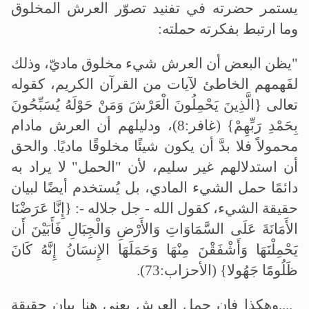
يستمر حضرته في تفنيد تصوّر العرش المخلوق
وما ارتبط بفكرته حملته
:
"
يظن البعض أن العرش شيء مخلوق ماديّ، وذلك
لفَهمهم الخاطئ لآيات من القرآن الكريم، كقوله
تعالى {الَّذِينَ يَحْمِلُونَ الْعَرْشَ وَمَنْ حَوْلَهُ يُسَبِّحُونَ
بِحَمْدِ رَبِّهِمْ} (غافر:8)، ودليلهم أن العرش مادام
محمولاً فلا بدَّ أن يكون شيئًا مخلوقًا ماديًا. والحق
أن استدلالهم غير سليم، لأن "الحمل" لا يراد به
دائمًا حمل الشيء المادي، بل يُستخدم أيضًا لبيان
حقيقة الشيء، كقول الله - جل جلاله -: {إِنَّا عَرَضْنَا
الأَمَانَةَ عَلَى السَّمَاوَاتِ وَالأَرْضِ وَالْجِبَالِ فَأَبَيْنَ أَن
يَحْمِلْنَهَا وَأَشْفَقْنَ مِنْهَا وَحَمَلَهَا الإِنسَانُ إِنَّهُ كَانَ
ظَلُومًا جَهُولا} (الأحزاب:73)
.
....
وهكذا فإن حمل العرش يعني هنا بيان حقيقة