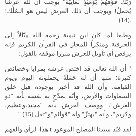
رَبِّكَ فَوْقَهُمْ يَوْمَئِذٍ ثَمَانِيَةٌ" يوجب أن لله عرشا
يُحملْ! ويوجب أن ذلك العرش ليس هو الـمُلْك
!
(14).
وطبعا لما كان ابن تيمية رحمه الله ميّالاً إلى
الحرفية ومنكراً للمجاز في القرآن الكريم فإنه
يرفض أي تأويل للعرش مبررا موقفه بالقول
:
"
أن الله تعالى قد اختص عرشه بمزايا وخصائص
كثيرة؛ منها أن له حَمَلَةً يحملونه اليوم ويوم
القيامة، وأن الله قد أخبر بوجوده قبل خلق
السماوات والأرض، وأنّه تمدّح به نفسه بأنه "ذو
العرش"، ووصف العرش بأنه "مجيد،وعظيم،
وكريم"، وأنه "يهتزّ" وله "قوائم"و"ثقل
" (15).
لقد فنّد سيدنا المصلح الموعود
t
هذا الرأي والفهم