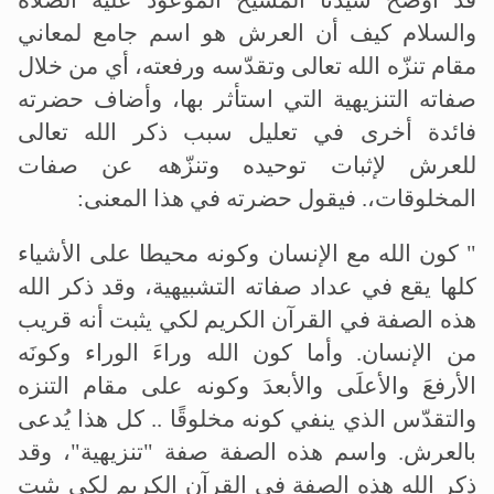
قد أوضح سيدنا المسيح الموعود عليه الصلاة
والسلام كيف أن العرش هو اسم جامع لمعاني
مقام تنزّه الله تعالى وتقدّسه ورفعته، أي من خلال
صفاته التنزيهية التي استأثر بها، وأضاف حضرته
فائدة أخرى في تعليل سبب ذكر الله تعالى
للعرش لإثبات توحيده وتنزّهه عن صفات
المخلوقات،. فيقول حضرته في هذا المعنى
:
"
كون الله مع الإنسان وكونه محيطا على الأشياء
كلها يقع في عداد صفاته التشبيهية، وقد ذكر الله
هذه الصفة في القرآن الكريم لكي يثبت أنه قريب
من الإنسان. وأما كون الله وراءَ الوراء وكونَه
الأرفعَ والأعلَى والأبعدَ وكونه على مقام التنزه
والتقدّس الذي ينفي كونه مخلوقًا .. كل هذا يُدعى
بالعرش. واسم هذه الصفة صفة "تنزيهية"، وقد
ذكر الله هذه الصفة في القرآن الكريم لكي يثبت