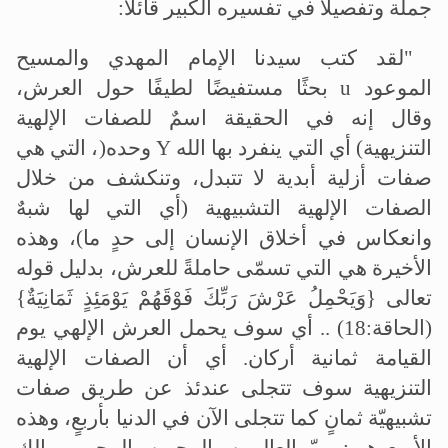
جملة وتفصيلا في تفسيره الكبير قائلا
:
"
لقد كتب سيدنا الإمام المهدي والمسيح
الموعود
u
بحثًا مستفيضًا لطيفًا حول العرش،
وقال إنه في الحقيقة اسمٌ للصفات الإلهية
التنزيهية
(
أي التي ينفرد بها الله
Y
وحده
)
، التي هي
صفات أزلية أبدية لا تتبدل، وتنكشف من خلال
الصفات الإلهية التشبيهية (أي التي لها شبهٌ
وانعكاس في أخلاق الإنسان إلى حدٍ ما)، وهذه
الأخيرة هي التي تسمّى حاملةً للعرش، بدليل قوله
تعالى {وَيَحْمِلُ عَرْشَ رَبِّكَ فَوْقَهُمْ يَوْمَئِذٍ ثَمَانِيَةٌ}
(الحاقة:18) .. أي سوف يحمل العرش الإلهي يوم
القيامة ثمانية أركان. أي أن الصفات الإلهية
التنزيهية سوف تتجلى عندئذ عن طريق صفات
تشبيهيّة ثمانٍ كما تتجلى الآن في الدنيا بأربعٍ، وهذه