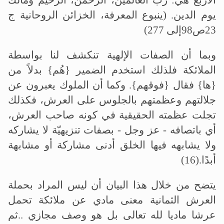
الأربع هي: ربّ العالمين، الرحمن، الرحيم ومالك
يوم الدين. (ينبوع المعرفة، الخزائن الروحانية ج
23ص98إلى 277)
وبما أن الصفات الإلهية تنكشف لنا بواسطة
الملائكة فلذلك استخدم الضمير {هُم} بدلاً من
{ها} فقال {فوقهم}. وكما أن الملوك يعبرون عن
جلالتهم وعظمتهم بالجلوس على العرش، فكذلك
تجلت عظمته الحقيقية في كونه صاحب العرش،
أي باتصافه - عز وجل - بصفات تنزيهيّة لا يشاركه
ولا يشابهه فيها الخلق أدنى مشاركة أو مشابهة
أبدًا
(16).
يتضح من خلال هذا البيان أن ليس المراد بحملة
العرش الثمانية معنى مادي عن ملائكة تحمل
عرشا ماديا لله تعالى بل هو وصف مجازي ..ثم