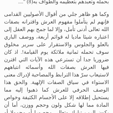
بحمله وتعبدهم بتعظيمه والطواف به
...." (8)
وكما هو ظاهر جلي من أقوال الأصوليين القدامى
فإنهم لم يتأملوا مفهوم العرش واقترانه بصفات
الله تعالى أدنى تأمل، وإلا لما جمح بهم العقل إلى
اعتباره شيئا ماديا له قوائم أربعة، ووصف الباري
بالعلو والجلوس والاستقرار على سرير مخلوق
سوف تحمله ثمانية ملائكة يوم القيامة!. اذ كان
ضروريا جدا أن تسترعي هذه الآيات التي اقترن
فيها العرش بصفات الله وأسمائه انتباههم
لاستيعاب سرّ هذا الترابط والمصاحبة لإدراك معنى
الاستواء في سياق الصفات الإلهية. والحق هذا
الوصف الحرفي للعرش كما ذهبوا إليه مما
يستحيل إطلاقه إلا على الأجسام الكثيفة وخواص
المادة مما لها شكل ولون وحجم ووزن، أما أن
يكون الرب تبارك وتعالى محصورا أو محمولا أو