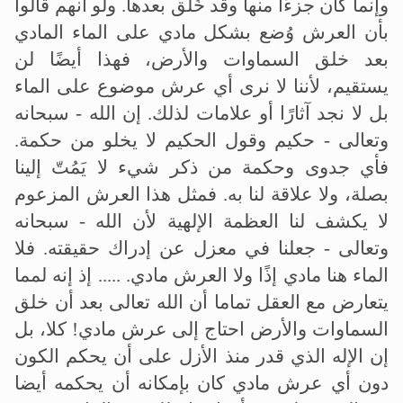
وإنما كان جزءًا منها وقد خُلق بعدها. ولو أنهم قالوا
بأن العرش وُضع بشكل مادي على الماء المادي
بعد خلق السماوات والأرض، فهذا أيضًا لن
يستقيم، لأننا لا نرى أي عرش موضوع على الماء
بل لا نجد آثارًا أو علامات لذلك. إن الله - سبحانه
وتعالى - حكيم وقول الحكيم لا يخلو من حكمة.
فأي جدوى وحكمة من ذكر شيء لا يَمُتّ إلينا
بصلة، ولا علاقة لنا به. فمثل هذا العرش المزعوم
لا يكشف لنا العظمة الإلهية لأن الله - سبحانه
وتعالى - جعلنا في معزل عن إدراك حقيقته. فلا
الماء هنا مادي إذًا ولا العرش مادي. ..... إذ إنه لمما
يتعارض مع العقل تماما أن الله تعالى بعد أن خلق
السماوات والأرض احتاج إلى عرش مادي! كلا، بل
إن الإله الذي قدر منذ الأزل على أن يحكم الكون
دون أي عرش مادي كان بإمكانه أن يحكمه أيضا