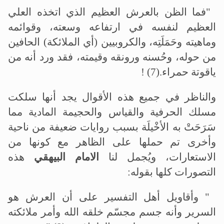
"
فما الظن بالعرش العظيم الذي اتخذه العلي
العظيم لنفسه في ارتفاعه وسعته، وقوائمه
وماهيته وحَمَلَتِه، والكروبيين (أي الملائكة) الحافين
من حوله، وحُسنه ورونقه وقيمته، فقد ورد أنه من
ياقوتة حمراء
! (7).
والناظر في جميع هذه الأقوال يجد أنها سلكت
مسلك الحرفية والقياس والحجيمة المادية مما
سَرَحَتْ به الأخْيلَة بسبب روايات ضعيفة من ناحية
وأخرى تم حملها على الظاهر مع كونها من
الاستعارات، ويُجمل لنا
الامام البيهقي
هذه
التصورات كلها بقوله
:
"
وأقاويل أهل التفسير على أن العرش هو
السرير وأنه جسم مجسّم خلقه الله وأمر ملائكته