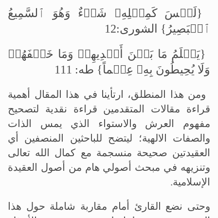
{لَیۡسَ كَمِثۡلِهِۦ شَیۡءٌ وَهُوَ ٱلسَّمِیعُ
ٱلۡبَصِیرُ} الشورى:12
{یَعۡلَمُ مَا بَیۡنَ أَیۡدِیهِمۡ وَمَا خَلۡفَهُمۡ
وَلَا یُحِیطُونَ بِهِۦ عِلۡماً} طه: 111
ومن هذا المنطلق، ارتأينا في هذا المقال أهمية
قراءة مقالات المتقدمين قراءة نقدية لتصحيح
مفهوم العرش والاستواء الذي يمس الذات
والصفات الالهية؛ ليتضح للباحثين المنصفين أي
العقيدتين صحيحة منسجمة مع كمال الله تعالى
وتنزيهه في مبحث أصولي هام من أصول العقيدة
الإسلامية
.
وحتى نضع القارئ أمام مقاربة شاملة حول هذا