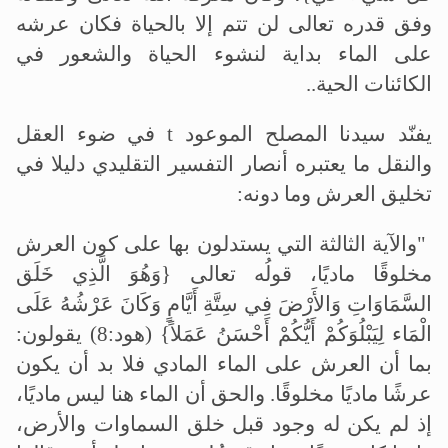
وفق قدره تعالى لن تتم إلا بالحياة فكان عرشه
على الماء بداية لنشوء الحياة والشعور في
الكائنات الحية
..
يفنّد سيدنا المصلح الموعود
t
في ضوء العقل
والنقل ما يعتبره أنصار التفسير التقليدي دليلا في
تخليق العرش وما دونه
:
"
والآية الثالثة التي يستدلون بها على كون العرش
مخلوقًا ماديًا، قولُه تعالى {وَهُوَ الَّذِي خَلَق
السَّمَاوَاتِ وَالأَرْضَ فِي سِتَّةِ أَيَّامٍ وَكَانَ عَرْشُهُ عَلَى
الْمَاء لِيَبْلُوَكُمْ أَيُّكُمْ أَحْسَنُ عَمَلاً} (هود:8) يقولون:
بما أن العرش على الماء المادي فلا بد أن يكون
عرشًا ماديًا مخلوقًا. والحق أن الماء هنا ليس ماديًا،
إذ لم يكن له وجود قبل خلق السماوات والأرض،