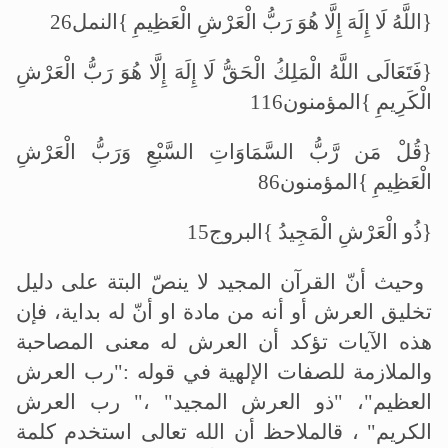
{اللَّهُ لَا إِلَهَ إِلَّا هُوَ رَبُّ الْعَرْشِ الْعَظِيمِ }النمل26
{فَتَعَالَى اللَّهُ الْمَلِكُ الْحَقُّ لَا إِلَهَ إِلَّا هُوَ رَبُّ الْعَرْشِ
الْكَرِيمِ }المؤمنون116
{قُلْ مَن رَّبُّ السَّمَاوَاتِ السَّبْعِ وَرَبُّ الْعَرْشِ
الْعَظِيمِ }المؤمنون86
{ذُو الْعَرْشِ الْمَجِيدُ }البروج15
وحيث أنّ القرآن المجيد لا ينصّ البتة على دليل
تخليق العرش أو أنه من مادة او أنّ له بداية، فإن
هذه الآيات تؤكد أن العرش له معنى المصاحبة
والملازمة للصفات الإلهية في قوله :"رب العرش
العظيم"، "ذو العرش المجيد" ،" رب العرش
الكريم" ، قالملاحظ أن الله تعالى استخدم كلمة