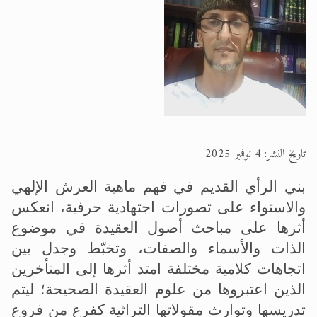
الحجّ.. دلالات، حِكم، وأهداف >> المزيد
اقرأ هذا المقال في أهمية عيد الأضحى و
تاريخ النشر: 4 نوفمبر 2025
بني الرأي القديم في فهم ماهية العرش الإلهي
والاستواء على تصورات اجتهادية حرفية، انعكس
أثرها على مباحث أصول العقيدة في موضوع
الذات والأسماء والصفات، وتخبّط وجدل بين
اتجاهات كلامية مختلفة امتد أثرها إلى المتأخرين
الذين اعتبروها من علوم العقيدة الصحيحة؛ ليتم
تدريسها وتوارث مقولاتها التراثية كفرع من فروع