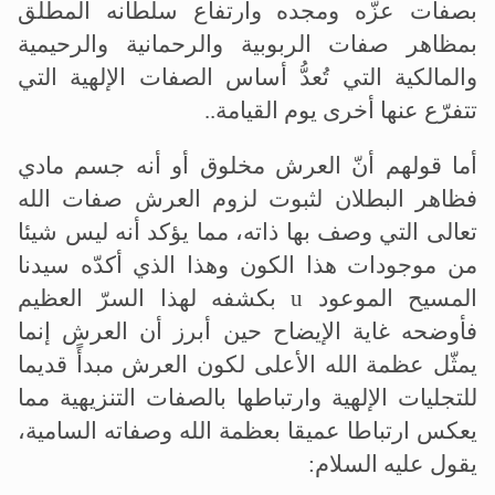
بصفات عزّه ومجده وارتفاع سلطانه المطلق
بمظاهر صفات الربوبية والرحمانية والرحيمية
والمالكية التي تُعدُّ أساس الصفات الإلهية التي
تتفرّع عنها أخرى يوم القيامة
..
أما قولهم أنّ العرش مخلوق أو أنه جسم مادي
فظاهر البطلان لثبوت لزوم العرش صفات الله
تعالى التي وصف بها ذاته، مما يؤكد أنه ليس شيئا
من موجودات هذا الكون وهذا الذي أكدّه سيدنا
المسيح الموعود
u
بكشفه لهذا السرّ العظيم
فأوضحه غاية الإيضاح حين أبرز أن العرش إنما
يمثّل عظمة الله الأعلى لكون العرش مبدأً قديما
للتجليات الإلهية وارتباطها بالصفات التنزيهية مما
يعكس ارتباطا عميقا بعظمة الله وصفاته السامية،
يقول عليه السلام
: