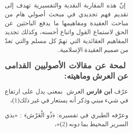
إنّ هذه المقاربة النقدية والتفسيرية تهدف إلى
تقديم فهم تجديدي في مبحث أصولي هام من
مباحث العقيدة ومفاهيمها ما يدفع الباحثين عن
الحق لاستماع القول واتباع أحسنه، وكذلك تجديد
المفاهيم العقائدية التي تهمّ كل مسلم والتي تعدّ
من صميم العقيدة الإسلامية
..
لمحة عن مقالات الأصوليين القدامى
عن العرش وماهيته
:
عرّف
ابن فارس
العرش بمعنى يدل على ارتفاع
في شيء مبني وذكر أنه يستعار في غير ذلك
(1)
،
وعرّفه الطبري في تفسيره: ﴿ذُو الْعَرْش﴾ : «بذي
السرير المحيط بما دونه
»(2)
،