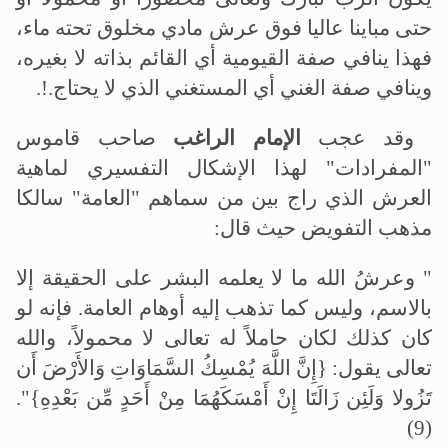
حتى مباينا عاليا فوق عرش مادي مخلوق تحته ماء،
فهذا ينافي صفة القيومية أي القائم بذاته لا بغيره،
وينافي صفة الغني أي المستغني الذي لا يحتاج
.!.
وقد عجب
الإمام الراغب
صاحب قاموس
"المفرادات" لهذا الإشكال التفسيري لماهية
العرش الذي راج بين من سماهم "العامة" سالكا
مذهب التفويض حيث قال
:
"
وعرشُ الله ما لا يعلمه البشر على الحقيقة إلا
بالاسم، وليس كما تذهب إليه أوهام العامة. فإنه لو
كان كذلك لكان حاملاً له تعالى لا محمولاً، والله
تعالى يقول: {إِنَّ اللَّهَ يُمْسِكُ السَّمَاوَاتِ وَالأَرْضَ أَن
تَزُولا وَلَئِن زَالَتَا إِنْ أَمْسَكَهُمَا مِنْ أَحَدٍ مِّن بَعْدِهِ}
."
(9)