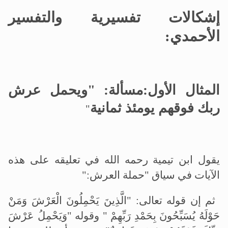
إشكالات تفسيرية والتفسير
الأحمدي
:
المثال الأول:مسألة: "ويحمل عرش
ربك فوقهم يومئذ ثمانية
"
يقول ابن تيمية رحمه الله في تعليقه على هذه
الآيات في سياق "حملة العرش
":
ثم إن قوله تعالى: "الَّذِينَ يَحْمِلُونَ الْعَرْشَ وَمَنْ
حَوْلَهُ يُسَبِّحُونَ بِحَمْدِ رَبِّهِمْ " وقوله "وَيَحْمِلُ عَرْشَ