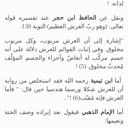
لذاته
! .
ونقل عن
الحافظ ابن حجر
عند تفسيره قوله
تعالى: (وهو ربّ العرش العظيم) التوبة 130
:
"
إشارة إلى أن العرش مربوب، وكل مربوب
مخلوق. وفي إثبات القوائم للعرش دلالة على أنه
جسم مركّب له أبعاضٌ وأجزاء والجسم المؤلّف
مُحدثٌ مخلوق
! (5) .
أما
ابن تيمية
رحمه الله فقد استخلص من رواية
أن للعرش شكلا ورسما هندسيا حين قال: " فأما
العرش فإنه مُقبّب
.."! (6)
أما
الإمام الذهبي
فيقول بعد إيراده وصف الجنة
ونعيمها
: