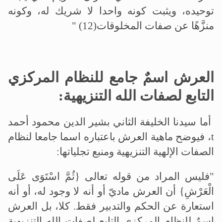
توحيده، ويثبت كونه واحدا لا شريك له، وكونه
منزَّهًا عن صفات المخلوقات
" (12)
العرش اسمٌ جامع للنظام المركزي
التابع لصفات الله التنزيهية
:
أما سيدنا الخليفة الثاني بشير الدين محمود أحمد
t
، فيوضح ماهية العرش باعتباره اسما جامعا لنظام
الصفات الإلهية التنزيهية ومنبع تجلياتها
:
"
فليس المراد من قوله تعالى {ثُمَّ اسْتَوَى عَلَى
الْعَرْشِ} أن العرش ماديّ أو أنه لا وجود له، أو أنه
استعارة عن الحكم والتدبير فقط. كلا، بل العرش
اسمٌ للنظام المركزي التابع لصفات الله التنزيهية