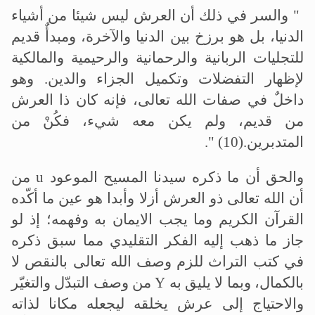
"
والسر في ذلك أن العرش ليس شيئا من أشياء
الدنيا، بل هو برزخ بين الدنيا والآخرة، ومبدأٌ قديم
للتجليات الربانية والرحمانية والرحيمية والمالكية
لإظهار التفضلات وتكميل الجزاء والدين. وهو
داخلٌ في صفات الله تعالى، فإنه كان ذا العرش
من قديم، ولم يكن معه شيء، فكُنْ من
المتدبرين
." (10).
والحق أن ما ذكره سيدنا المسيح الموعود
u
من
أن الله تعالى ذو العرش أزلا وأبدا هو عين ما أكّده
القرآن الكريم وما يجب الايمان به وفهمه؛ إذ لو
جاز ما ذهب إليه الفكر التقليدي مما سبق ذكره
في كتب التراث للزم وصف الله تعالى بالنقص لا
بالكمال، وبما لا يليق به
Y
من وصف التبدّل والتغيّر
والاحتياج إلى عرش يخلقه ليجعله مكانا لذاته