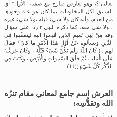
تعالى!؟، وهو تعارض صارخ مع صفته "الأول" أي
السابق لكل المخلوقات بما كان هو علة وجودها
من العدم، وأنه كان ولا شيء قبله ،ولا شيء غيره
، ولا شي معه، كما ذكره النبي
r
ردا على سؤال
وفد مِنْ بَنِي تَمِيمٍ الذين قَدِموا إليه ليتفقّهوا فِي
الدِّينِ وَيسألوه عَنْ أَوَّلِ هَذَا الْأَمْرِ مَا كَانَ؟ فقَالَ
لهم : ( كَانَ اللَّهُ وَلَمْ يَكُنْ شَيْءٌ قَبْلَهُ ، وَكَانَ عَرْشُهُ
عَلَى الْمَاءِ ، ثُمَّ خَلَقَ السَّمَوَاتِ وَالْأَرْضَ ، وَكَتَبَ فِي
الذِّكْرِ كُلَّ شَيْءٍ )
(11)
العرش اسم جامع لمعاني مقام تنزّه
الله وتقدُّسِه
: