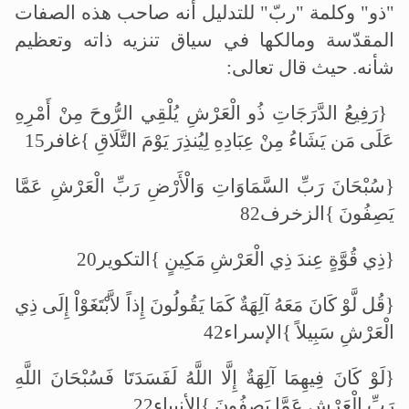
"ذو" وكلمة "ربّ" للتدليل أنه صاحب هذه الصفات
المقدّسة ومالكها في سياق تنزيه ذاته وتعظيم
شأنه. حيث قال تعالى
:
{رَفِيعُ الدَّرَجَاتِ ذُو الْعَرْشِ يُلْقِي الرُّوحَ مِنْ أَمْرِهِ
عَلَى مَن يَشَاءُ مِنْ عِبَادِهِ لِيُنذِرَ يَوْمَ التَّلَاقِ }غافر15
{سُبْحَانَ رَبِّ السَّمَاوَاتِ وَالْأَرْضِ رَبِّ الْعَرْشِ عَمَّا
يَصِفُونَ }الزخرف82
{ذِي قُوَّةٍ عِندَ ذِي الْعَرْشِ مَكِينٍ }التكوير20
{قُل لَّوْ كَانَ مَعَهُ آلِهَةٌ كَمَا يَقُولُونَ إِذاً لاَّبْتَغَوْاْ إِلَى ذِي
الْعَرْشِ سَبِيلاً }الإسراء42
{لَوْ كَانَ فِيهِمَا آلِهَةٌ إِلَّا اللَّهُ لَفَسَدَتَا فَسُبْحَانَ اللَّهِ
رَبِّ الْعَرْشِ عَمَّا يَصِفُونَ }الأنبياء22