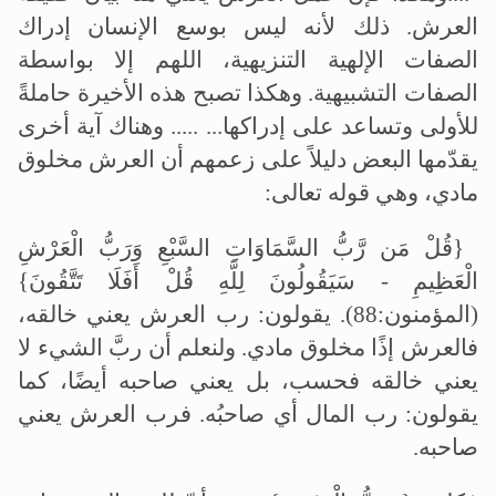
العرش. ذلك لأنه ليس بوسع الإنسان إدراك
الصفات الإلهية التنزيهية، اللهم إلا بواسطة
الصفات التشبيهية. وهكذا تصبح هذه الأخيرة حاملةً
للأولى وتساعد على إدراكها... ..... وهناك آية أخرى
يقدّمها البعض دليلاً على زعمهم أن العرش مخلوق
مادي، وهي قوله
تعالى:
{قُلْ مَن رَّبُّ السَّمَاوَاتِ السَّبْعِ وَرَبُّ الْعَرْشِ
الْعَظِيمِ - سَيَقُولُونَ لِلَّهِ قُلْ أَفَلَا تَتَّقُونَ}
(المؤمنون:88). يقولون: رب العرش يعني خالقه،
فالعرش إذًا مخلوق مادي. ولنعلم أن ربَّ الشيء لا
يعني خالقه فحسب، بل يعني صاحبه أيضًا، كما
يقولون: رب المال أي صاحبُه. فرب العرش يعني
صاحبه
.