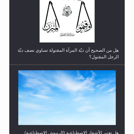
الهجرة: بحث عن الأمن والسلام في سبيل إرساء الأمن
والسلام...
هل تعتبر الأشفار الاصطناعية (الرموش الاصطناعية)
والأظافر البلاستيكية وطلاء الأظافر حاجبا للوضوء وهل
يُسمح الصلاة بها؟
رأيٌ في لغة المسيح الموعود عليه السلام ..«3» نظرة
في شعر المسيح الموعود عليه السلام.....
هل يُحسب حول الزكاة وفق السنة الميلادية أو الهجرية؟