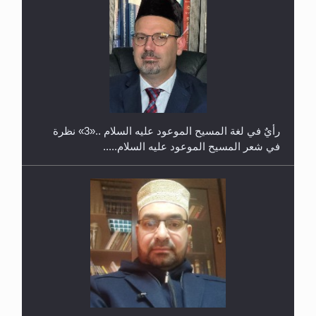
معرض القرآن الكريم لمدة ثلاثين يوما في مكتبة مدينة
ريهيماكي في فنلند
**الحصن الحصين من وساوس المعارضين ...**...
ندوة حول نظام الوصية في الجماعة الأحمدية في
شيتاغونغ – بنغلاديش
متطلَّبات التّحريك الجديد...