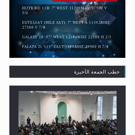
HOTBIRD 13B: 7° WEST 11200MHZ 27500 V
5/6
EUTELSAT (NILE SAT): 7° WEST-A 11392MHZ
لا ناسخ ولا منسوخ في القرآن الكريم
27500 V 7/8
GALAXY 19: 97° WEST 12184MHZ 22500 H 2/3
PALAPA D: 113° EAST 3880MHZ 29900 H 7/8
خطب الجمعة الأخيرة
المفهوم الحقيقي للجهاد الإسلامي..