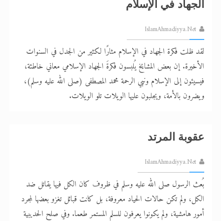
الجهاد في الإسلام
IslamAhmadiyya.Net
لقد ظلت فكرة الجهاد في الإسلام مثارًا لكثير من الجدل في السنوات
الأخيرة. إن بعض المشايخ يُلبسون فكرةَ الجهاد الإسلامي معاني خاطئة،
فيسيئون إلى الإسلام ونبي الرحمة محمد المصطفى (صلى الله عليه وسلم)،
ويضرون بالأمة، ويجلبون عليها الويلات تلو الويلات.
عقوبة المرتد
IslamAhmadiyya.Net
بُعث الرسول صلى الله عليه وسلم في ظروف كان الكل فيها يقاتل ضد
الكل، ولم تكن حالات الحياد معروفة، بل كانت قبائل تغزو بعضها لمجرد
أمور هامشية، ولم يكونوا يعرفون للسلم المستمر طعما. وفي صلح الحديبية