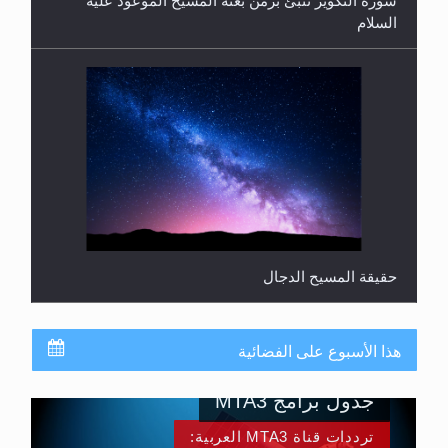
حقيقة المسيح الدجال
القرآن قاضٍ وحكمٌ على السنة ومهيمنٌ عليها.. ليس
العكس
هذا الأسبوع على الفضائية
جدول برامج MTA3
ترددات قناة MTA3 العربية: