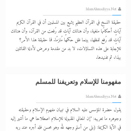
IslamAhmadiyya.Net
حقيقة النسخ في القرآن العظيم يشيع بين المسلمين أن في القرآن الكريم
آياتٍ أحكامُها ملغية، وأن هنالك آياتٍ قد رُفعت من القرآن، وأن هنالك
آياتٍ قد رُفع لفظها، بينما ظل حكمها مُلزمًا. فما حقيقة هذا الأمر؟
للإجابة على هذه التساؤلات، لا بد من مقدمة وعرض لأدلة القائلين
بهذا، ثم تفنيدها.
مفهومنا للإسلام وتعريفنا للمسلم
IslamAhmadiyya.Net
يقول حضرة المؤسس عليه السلام في تبيان مفهوم الإسلام وحقيقته
وجوهره ما تعريبه: "إن المعاني المقبولة للإسلام اصطلاحا هي ما أشير إليه
في الآية الكريمة: (بلى من أسلم وجهه لله وهو محسن فله أجره عند ربه