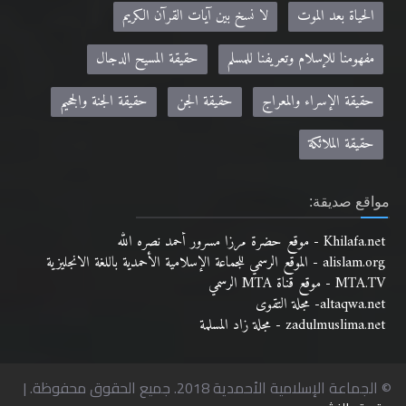
الحياة بعد الموت
لا نسخ بين آيات القرآن الكريم
مفهومنا للإسلام وتعريفنا للمسلم
حقيقة المسيح الدجال
حقيقة الإسراء والمعراج
حقيقة الجن
حقيقة الجنة والجحيم
حقيقة الملائكة
مواقع صديقة:
Khilafa.net - موقع حضرة مرزا مسرور أحمد نصره الله
alislam.org - الموقع الرسمي للجماعة الإسلامية الأحمدية باللغة الانجليزية
MTA.TV - موقع قناة MTA الرسمي
altaqwa.net- مجلة التقوى
zadulmuslima.net - مجلة زاد المسلمة
© الجماعة الإسلامية الأحمدية 2018. جميع الحقوق محفوظة. |