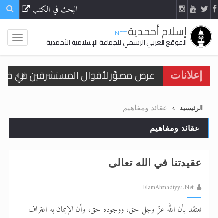
البحث في الكتب
إسلام أحمدية
.NET
الموقع العربي الرسمي للجماعة الإسلامية الأحمدية
الحجّ.. دلالات، حِكم، وأهداف >> المزيد
إعلانات
اقرأ هذا المقال في أهمية عيد الأضحى و
عقائد ومفاهيم
الرئيسية
اقرأ هذا المقال في أهمية عيد الأضحى و
عقائد ومفاهيم
الحجّ.. دلالات، حِكم، وأهداف >> المزيد
تعميم هامّ لأفراد الجماعة >> المزيد
عقيدتنا في الله تعالى
تعميم هامّ لأفراد الجماعة >> المزيد
IslamAhmadiyya.Net
نعتقد بأن الله عزّ وجل حق، ووجوده حق، وأن الإيمان به اعتراف