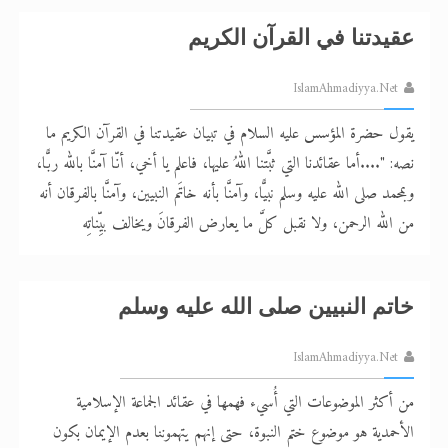
عقيدتنا في القرآن الكريم
IslamAhmadiyya.Net
يقول حضرة المؤسس عليه السلام في تبيان عقيدتنا في القرآن الكريم ما
نصه: "....أما عقائدنا التي ثبَّتنا اللهُ عليها، فاعلم يا أخي، أنّا آمنَّا بالله ربًّا،
وبمحمد صلى الله عليه وسلم نبيًّا، وآمنَّا بأنه خاتَم النبيين، وآمنَّا بالفرقان أنه
من الله الرحمن، ولا نقبل كلَّ ما يعارض الفرقانَ ويخالف بيِّناتِه
خاتم النبيين صلى الله عليه وسلم
IslamAhmadiyya.Net
من أكثر الموضوعات التي أُسيء فهمها في عقائد الجماعة الإسلامية
الأحمدية هو موضوع ختم النبوة، حتى إنهم يتهموننا بعدم الإيمان بكون