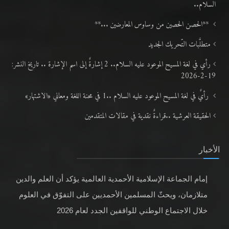
السلام..
**الحصن الحصين من وساوس المعارضين ...**
متطلَّبات التّحريك الجديد
رأي في لغة المسيح الموعود عليه السلام.. 2 إشارةٌ إلى اسم الإشارة .. تاريخ النشر:
19-2-2026
رأيٌ في لغة المسيح الموعود عليه السلام ..1 في محنة اللغة ومعاني «الاشتهار»
الحقيقة العرشية ..قراءةٌ نقدية في مقالات المتقدمين
الأخبار
إمام الجماعة الإسلامية الأحمدية العالمية يؤكد أن العلم والدين
متلازمان، ويحثّ المسلمين الأحمديين على التفوّق في العلوم
خلال الاجتماع الوطني للواقفين الجدد لعام 2026