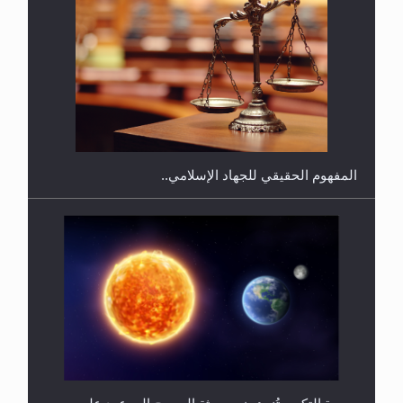
فتوى أمير المؤمنين الميرزا مسرور أحمد أيده الله في
أطفال الأنابيب وتحديد جنس المولود..
سورة التكوير تُنبئ بزمن بعثة المسيح الموعود عليه
السلام
هل من الصحيح أن ديّة المرأة المقتولة تساوي نصف ديّة
الرجل المقتول؟