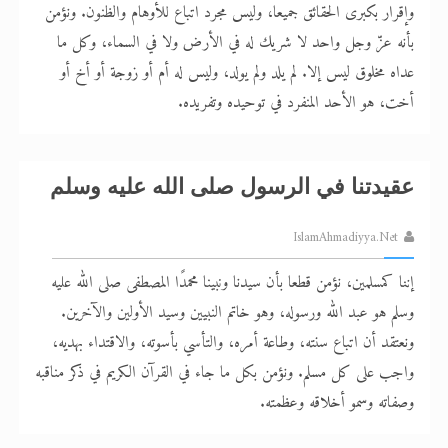
وإقرار بكبرى الحقائق جميعا، وليس مجرد اتباع للأوهام والظنون. ونؤمن
اقرأ هذا الكتاب وتعرّف على حقيقة الإسرا
بأنه عزّ وجل واحد لا شريك له في الأرض ولا في السماء، وكل ما
عداه مخلوق ليس إلا. لم يلد ولم يولد، وليس له أم أو زوجة أو أخ أو
أخت، هو الأحد المنفرد في توحيده وتفريده.
عقيدتنا في الرسول صلى الله عليه وسلم
IslamAhmadiyya.Net
إننا كمسلمين، نؤمن قطعا بأن سيدنا ونبينا محمدًا المصطفى صلى الله عليه
وسلم هو عبد الله ورسوله، وهو خاتم النبيين وسيد الأولين والآخرين.
ونعتقد أن اتباع سنته، وطاعة أمره، والتأسي بأسوته، والاقتداء بهديه،
واجب على كل مسلم. ونؤمن بكل ما جاء في القرآن الكريم في ذكر مناقبه
وصفاته وسمو أخلاقه وعظمته.