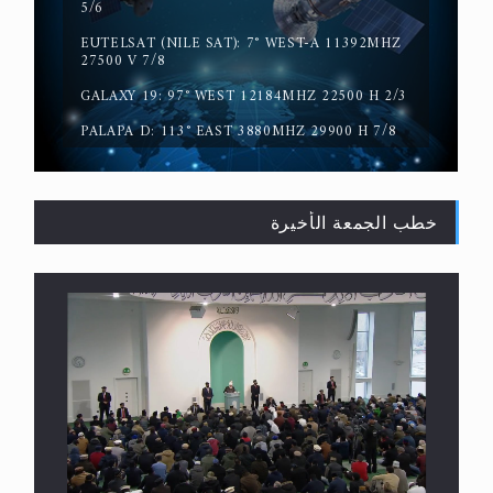
5/6
EUTELSAT (NILE SAT): 7° WEST-A 11392MHZ
27500 V 7/8
GALAXY 19: 97° WEST 12184MHZ 22500 H 2/3
القرآن قاضٍ وحكمٌ على السنة ومهيمنٌ عليها.. ليس
PALAPA D: 113° EAST 3880MHZ 29900 H 7/8
العكس
خطب الجمعة الأخيرة