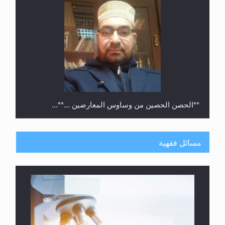
متطلَّبات التّحريك الجديد...
مسائل فقهية
فتوى أمير المؤمنين الميرزا مسرور أحمد أيده الله في
أطفال الأنابيب وتحديد جنس المولود..