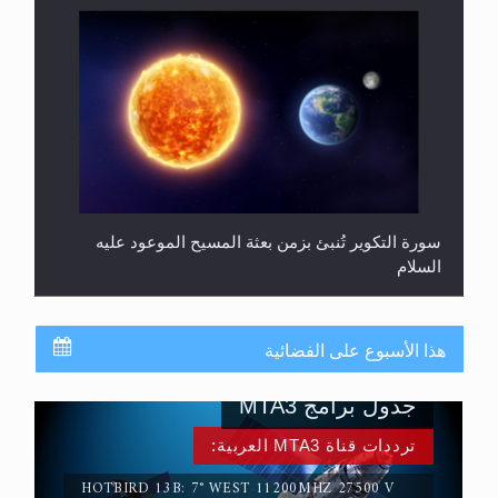
سورة التكوير تُنبئ بزمن بعثة المسيح الموعود عليه
السلام
حقيقة المسيح الدجال
هذا الأسبوع على الفضائية
جدول برامج MTA3
ترددات قناة MTA3 العربية:
HOTBIRD 13B: 7° WEST 11200MHZ 27500 V