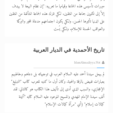
مبررات تأسيس هذه الجماعة وقيامها ما تعريبه: "إن نظام البيعة لا يهدف
إلاّ إلى تكوين جماعة من المتقين، لكي تترك هذه الجماعة المتألفة من المتقين
على الدنيا تأثيرها الحسن. ولكي يكون اجتماعهم مدعاة للخير والبركة
والعواقب الحسنة للإسلام. ولكي يُست
تاريخ الأحمدية في الديار العربية
IslamAhmadiyya.Net
لم يهمل سيدنا أحمد عليه السلام العرب في توجيهاته بل دعاهم وخاطبهم
بعبارات تفيض بالرقة والمحبة. وكان أول ما كتبه للعرب كتاب "التبليغ"
الإعجازي، والسبب الذي أدى إلى تأليف هذا الكتاب هو كالتالي: لقد
ألف سيدنا الإمام المهدي والمسيح الموعود عليه السلام كتابه "آئينة
كمالات إسلام" (أي "مرآة كمالات الإسلام"