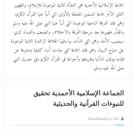
تعميم هامّ لأفراد الجماعة >> المزيد
الجماعة الإسلامية الأحمدية هي النشأة الثانية الموعودة للإسلام، والظهور
الثاني الآخَر لجماعة المسلمين الملحقة بالأولين التي أنبأ عنها القرآن الكريم،
وهي تلك الفرقة الناجية الموعودة التي أنبأ عنها النبي صلى الله عليه وسلم
والمقدَّر ظهورها بعد مرحلة الفُرقة والاختلاف والضعف والفساد الذي
سيصيب الأمة، وهي التي نشأت بها وفيها الخلافة الراشدة الثانية الموعودة
على منهاج النبوة، وهي تلك الجماعة التي جاءت أنباء كثيفة ومتنوعة عن
قيامها ووقت نشأتها وظروفها وأحوالها في القرآن الكريم وفي حديث النبي
صلى الله عليه وسلم.
الجماعة الإسلامية الأحمدية تحقيق
للنبوءات القرآنية والحديثية
IslamAhmadiyya.Net