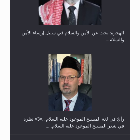
حفل توزيع الشهادات في الجامعة الأحمدية بنيجيريا لعام
2025
رأيٌ في لغة المسيح الموعود عليه السلام ..«3» نظرة
في شعر المسيح الموعود عليه السلام.....
**الحصن الحصين من وساوس المعارضين ...**...