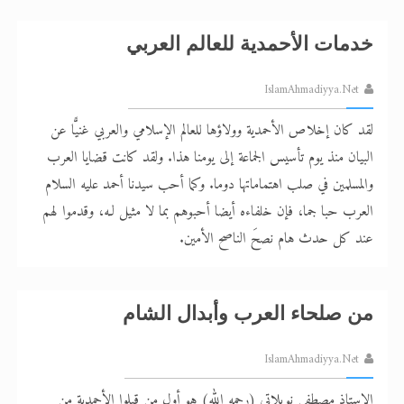
خدمات الأحمدية للعالم العربي
IslamAhmadiyya.Net
لقد كان إخلاص الأحمدية وولاؤها للعالم الإسلامي والعربي غنيًّا عن
البيان منذ يوم تأسيس الجماعة إلى يومنا هذا. ولقد كانت قضايا العرب
والمسلمين في صلب اهتماماتها دوما. وكما أحب سيدنا أحمد عليه السلام
العرب حبا جما، فإن خلفاءه أيضا أحبوهم بما لا مثيل لـه، وقدموا لهم
عند كل حدث هام نصحَ الناصح الأمين.
من صلحاء العرب وأبدال الشام
IslamAhmadiyya.Net
الاستاذ مصطفى نويلاتي (رحمه الله) هو أول من قبلوا الأحمدية من