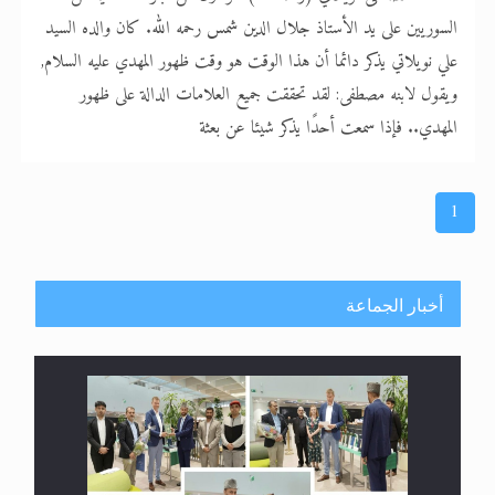
السوريين على يد الأستاذ جلال الدين شمس رحمه الله. كان والده السيد
علي نويلاتي يذكر دائما أن هذا الوقت هو وقت ظهور المهدي عليه السلام,
ويقول لابنه مصطفى: لقد تحققت جميع العلامات الدالة على ظهور
المهدي.. فإذا سمعت أحدًا يذكر شيئا عن بعثة
1
أخبار الجماعة
معرض القرآن الكريم لمدة ثلاثين يوما في مكتبة مدينة
ريهيماكي في فنلند