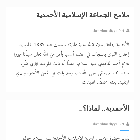
ملامح الجماعة الإسلامية الأحمدية
IslamAhmadiyya.Net
الأحمدية جماعة إسلامية تجديدية عالمية، تأسست عام 1889 بقاديان،
إحدى القرى بالبنجاب في الهند. أسسها بأمر من الله تعالى سيدُنا ميرزا
غلام أحمد القادياني عليه السلام، معلنًا أنه ذلك الموعود الذي بشّرنا
سيدُنا محمد المصطفى صلى الله عليه وسلم بمجيئه في الزمن الأخير، والذي
ارتقبت بعثتَه مختلفُ الديانات
الأحمدية.. لماذا؟..
IslamAhmadiyya.Net
يقول حضرة مؤسس الجماعة الإسلامية الأحمدية عليه السلام حول