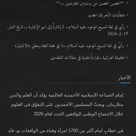
**الحصن الحصين من وساوس المعارضين ...**
متطلَّبات التّحريك الجديد
رأي في لغة المسيح الموعود عليه السلام.. 2 إشارةٌ إلى اسم الإشارة .. تاريخ النشر:
19-2-2026
رأيٌ في لغة المسيح الموعود عليه السلام ..1 في محنة اللغة ومعاني «الاشتهار»
الحقيقة العرشية ..قراءةٌ نقدية في مقالات المتقدمين
الأخبار
إمام الجماعة الإسلامية الأحمدية العالمية يؤكد أن العلم والدين
متلازمان، ويحثّ المسلمين الأحمديين على التفوّق في العلوم
خلال الاجتماع الوطني للواقفين الجدد لعام 2026
في خطابٍ أمام أكثر من 1700 امرأة وفتاة من الواقفات نو، فنّد