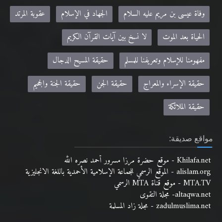
وفاة عيسى بن مريم عليه السلام
الجهاد في الإسلام
عقوبة المرتد
الحياة بعد الموت
لا نسخ بين آيات القرآن الكريم
مفهومنا للإسلام وتعريفنا للمسلم
حقيقة المسيح الدجال
حقيقة الإسراء والمعراج
حقيقة الجن
حقيقة الجنة والجحيم
حقيقة الملائكة
مواقع صديقة:
Khilafa.net - موقع حضرة مرزا مسرور أحمد نصره الله
alislam.org - الموقع الرسمي للجماعة الإسلامية الأحمدية باللغة الانجليزية
MTA.TV - موقع قناة MTA الرسمي
altaqwa.net- مجلة التقوى
zadulmuslima.net - مجلة زاد المسلمة