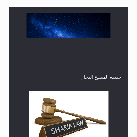
هل من الصحيح أن ديّة المرأة المقتولة تساوي نصف ديّة
الرجل المقتول؟
حقيقة المسيح الدجال
هل تعتبر الأشفار الاصطناعية (الرموش الاصطناعية)
والأظافر البلاستيكية وطلاء الأظافر حاجبا للوضوء وهل