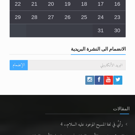
22
21
20
19
18
17
16
29
28
27
26
25
24
23
31
30
الانضمام الى النشرة البريدية
الإنضمام
المقالات
رأيٌ في لغة المسيح الموعود عليه السلام.. 4