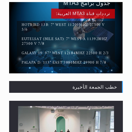
جدول برامج MTA3
ترددات قناة MTA3 العربية:
HOTBIRD 13B: 7° WEST 11200MHZ 27500 V
5/6
EUTELSAT (NILE SAT): 7° WEST-A 11392MHZ
المفهوم الحقيقي للجهاد الإسلامي..
27500 V 7/8
GALAXY 19: 97° WEST 12184MHZ 22500 H 2/3
PALAPA D: 113° EAST 3880MHZ 29900 H 7/8
خطب الجمعة الأخيرة
سورة التكوير تُنبئ بزمن بعثة المسيح الموعود عليه
السلام