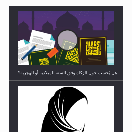
رأيٌ في لغة المسيح الموعود عليه السلام ..«3» نظرة
في شعر المسيح الموعود عليه السلام.....
هل يُحسب حول الزكاة وفق السنة الميلادية أو الهجرية؟
**الحصن الحصين من وساوس المعارضين ...**...