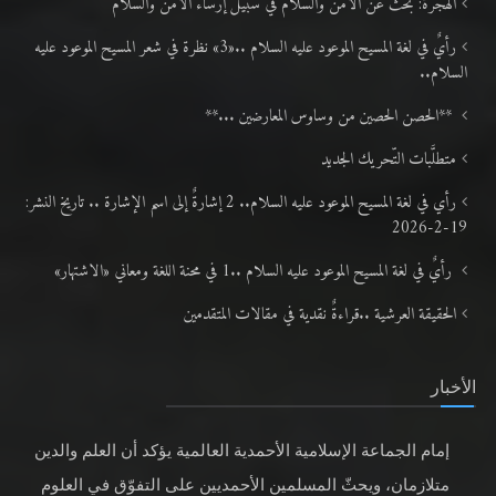
الهجرة: بحث عن الأمن والسلام في سبيل إرساء الأمن والسلام
رأيٌ في لغة المسيح الموعود عليه السلام ..«3» نظرة في شعر المسيح الموعود عليه
السلام..
**الحصن الحصين من وساوس المعارضين ...**
متطلَّبات التّحريك الجديد
رأي في لغة المسيح الموعود عليه السلام.. 2 إشارةٌ إلى اسم الإشارة .. تاريخ النشر:
19-2-2026
رأيٌ في لغة المسيح الموعود عليه السلام ..1 في محنة اللغة ومعاني «الاشتهار»
الحقيقة العرشية ..قراءةٌ نقدية في مقالات المتقدمين
الأخبار
إمام الجماعة الإسلامية الأحمدية العالمية يؤكد أن العلم والدين
متلازمان، ويحثّ المسلمين الأحمديين على التفوّق في العلوم