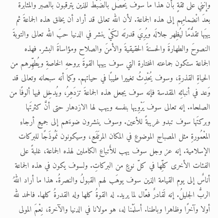
وإنني على ثقةٍ بأن هذا ما سوف يَحصُل بالضَبْط للذين يترقبون بالصبر والمثابرة
بعدَ انْضمامِهم إلى هذه الجماعة. لأن الله تعالى قد أراد أن يخلق هذه الجماعةَ ثم
يهبَها تقدُّمًا ليُظِهر جلالَه ويُرِيَ قدرتَه لكَيْ ينشر في الدنيا حبَ الله تعالى والتوبةَ
النصوحَ والطهارةَ والحسنةَ الحقيقيةَ والأمنَ والصلاح ومؤاساةَ البشر. فهذه
الجماعة ستكون جماعته المختارة التي سوف يهبها القوةَ بروحهِ الخاصةِ ويُطهِّرهم من
الحياةِ القذرةِ، وسوف يُحْدِثُ تغييرا طيبًا في حياتهم. وكما أنه سبحانه وتعالى قد
وَعد في أنبائِه المقدسة فإنه سوف يجعل هذه الجماعةَ تزدَهِرُ، ويُدخِل فيها ألوفًا من
الصلحاء. إنه تعالى سوف يَرْوِيها بنفسه ويهب لها الازدهار حتى أنَّ كثرتَها
وبركتَها سوف تبدو غريبةً للأعين. وسوف ينشرون ضوءَهم إلى جميعِ أرجاءِ
المعْمُورةِ مثل المصباحِ الموضوعِ في المكان المرتَفَعِ، وسيكونون نَمُوذَجًا للبركات
الإسلامية. إنه عز وجل سوف يهب للأَتباعِ الكاملين لهذه الجماعة، غلبةً على
الفئات الأخرى كلِّها في كلّ نوعٍ من البركاتِ. ولسوف يكون في هذه الجماعة
أناسٌ إلى يوم القيامة الذين سوف يوهَب لهم القبولُ والنصرةُ. هذا ما أراد اللهُ
الربُّ الجليلُ. إنه لَقادرٌ فعّال لما يريد. له القوةُ كلها وله القدرةُ كلها. فالحمد لله
أولا وآخرًا وظاهرا وباطنا. أسلَمْنا له، هو مولانا في الدنيا والآخرة، نِعْمَ المولى