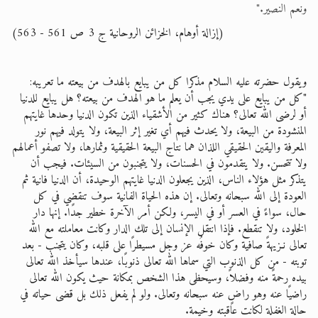
ونعم النصير."
(إزالة أوهام، الخزائن الروحانية ج 3 ص 561 - 563)
ويقول حضرته عليه السلام مذكرا كل من يبايع بالهدف من بيعته ما تعريبه:
"كل من يبايع على يدي يجب أن يعلم ما هو الهدف من بيعته؟ هل يبايع للدنيا
أو لرضى الله تعالى؟ هناك كثير من الأشقياء الذين تكون الدنيا وحدها غايتهم
المنشودة من البيعة، ولا يحدث فيهم أي تغير إثر البيعة، ولا يتولد فيهم نور
المعرفة واليقين الحقيقي اللذان هما نتاج البيعة الحقيقية وثمارها، ولا تصفو أعمالهم
ولا تتحسن. ولا يتقدمون في الحسنات، ولا يتجنبون من السيئات. فيجب أن
يتذكر مثل هؤلاء الناس، الذين يجعلون الدنيا غايتهم الوحيدة، أن الدنيا فانية ثم
العودة إلى الله سبحانه وتعالى. إن هذه الحياة الفانية سوف تنقضي في كل
حال، سواءً في العسر أو في اليسر، ولكن أمر الآخرة خطير جدًا. إنها دار
الخلود، ولا تنقطع. فإذا انتقل الإنسان إلى تلك الدار وكانت معاملته مع الله
تعالى نـزيهةً صافية وكان خوفُه عز وجل مسيطرًا على قلبه، وكان يتجنب - بعد
توبته - من كل الذنوب التي سماها الله تعالى ذنوبًا، عندها سيأخذ الله تعالى
بيده رحمةً منه وفضلاً، وسيحظى هذا الشخص بمكانة حيث يكون الله تعالى
راضيًا عنه وهو راضٍ عنه سبحانه وتعالى. ولو لم يفعل ذلك بل قضى حياته في
حالة الغفلة لكانت عاقبته وخيمة.