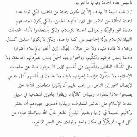
تأسيس هذه الجماعة وقيامها ما تعريبه:
الحجّ.. دلالات، حِكم، وأهداف >> المزيد
"إن نظام البيعة لا يهدف إلاّ إلى تكوين جماعة من المتقين، لكي تترك هذه
الجماعة المتألفة من المتقين على الدنيا تأثيرها الحسن. ولكي يكون اجتماعهم
اقرأ هذا المقال في أهمية عيد الأضحى و
مدعاة للخير والبركة والعواقب الحسنة للإسلام. ولكي يُستَخدَموا لأداء الخدمات
النبيلة للإسلام ببركة إجماعهم على كلمة واحدة. ولكي لا يكونوا مسلمين كسالى
وبخلاء لا فائدة منهم، ولا مثل هؤلاء الجهّال الذين ألحقوا بالإسلام أضرارا
فادحة بسبب فُرقتهم وتشتُّتهم، ووصَموا وجهَه الجميلَ بسبب تصرُّفاتِهم الفاسقةِ. ولا
مثل النُسَّاك الغافلين والمُنْطَوِين على أنفسهم الذين لا يعرفون شيئا عن حاجاتِ
الإسلام، ولا يهتَمُّون بمؤاساة إخوانهم شيئا، ولا يجدون في أنفسهم أدنى حماسٍ
لإيصال الخير إلى الناس. بل يجب عليهم أن يكونوا متعاطفين للأمة حتى
يصبحوا ملاذا للفقراء، ولليتامى كالآباء، ويظلوا جاهزين للتضحية في سبيل
خدمة الإسلام مثل العاشق المشغوف، ويبذلوا قصارى جهودهم أن تنتشر
بركاتُهم العميمةُ في الدنيا وينفجرَ الينبوعُ الطاهر لحبِّ الله ومؤاساةِ عبادِه من
كل قلبٍ، ثم يتَمَرْكزَ في مكان واحدٍ ويتراءى مِثل البحرِ الزاخِرِ..