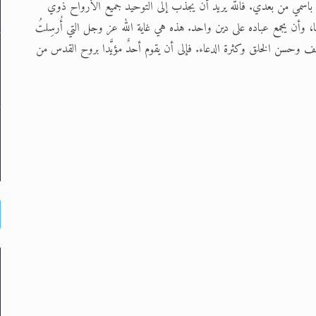
س باسمي من بعدي. فالله يريد أن يجذب إلى التوحيد جميع الأرواح ذوي
ا، وأن يجمع عباده على دين واحد. هذه هي غاية الله عز وجل التي أُرسِلتُ
طف وحسن الخلق وكثرة الدعاء. فإلى أن يقوم أحدٌ مؤيَّدا بروح القدس من