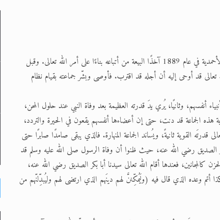
د
لقد أسس الإمام المهدي والمسيح الموعود عليه السلام الجماعة الإسلامية الأحمدية في عام 1889 آخذًا البيعة من أتباعه بناءًا على أمر الله تعالى. وقبل
لموافق 1908م) أخبر جماعته أن الله تعالى قد أوحى إليه أن أجله قد اقترب. فأوصى وبشّر جماعته بقيام نظام
لى حضرة امير المؤمنين أيده الله والمكتب العربي >> الم
 زكريا يطرس وأعداء الإسلام اضغط هنا >> المزيد
بياء أنفسهم، وثانيًا، يُري يدَ قدرته العظيمة بعد وفاة النبي عند حلول المحن،
هذه الجماعة قد دنت، حتى إن أعضاءها أنفسهم يقعون في الحيرة والتردد،
إسراء والمعراج >> المزيد
 قدرتَه القوية ثانيةً، ويُساند الجماعة المنهارة. فالذي يبقى صامدًا صابرًا حتى
كر الصديق رضي الله عنه، حيث ظنوا أن وفاة الرسول صلى الله عليه وسلم قد
كالمجانين، فعندها أقام الله تعالى سيدنا أبا بكر الصديق رضي الله عنه،
 وعده الذي قال فيه (ولَيُمكِّننَّ لهم دينَهم الذي ارتضى لهم وليُبدِّلنّهم من