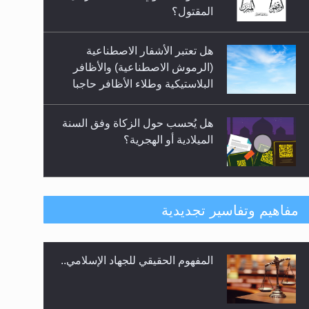
سبيل إرساء الأمن والسلام...
المقتول؟
هل تعتبر الأشفار الاصطناعية
(الرموش الاصطناعية) والأظافر
البلاستيكية وطلاء الأظافر حاجبا
للوضوء وهل يُسمح الصلاة بها؟
هل يُحسب حول الزكاة وفق السنة
الميلادية أو الهجرية؟
هل يجوز فتح مشروع كوافير نسائي
مفاهيم وتفاسير تجديدية
للمحجبات وغير المحجبات؟
المفهوم الحقيقي للجهاد الإسلامي..
فتوى أمير المؤمنين الميرزا مسرور
أحمد أيده الله في أطفال الأنابيب
وتحديد جنس المولود..