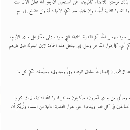
بذلك فرحتَين للأعداء كاذبتين.. فمن المستحيل أن يغيّر الله تعالى الآن سنته
ا القدرة الثانية أيضًا، وإن مجيئها خير لكم، لأنها دائمة ولن تنقطع إلى يوم
حل سوف يرسل الله لكم القدرةَ الثانية، التي سوف تبقى معكم على مدى الأيام،
 أنتم. كما يقول الله عز وجل: إني جاعلُ هذه الجماعةِ الذين اتبعوك فوق غيرهم
د الدائم. إن إلـهنا إلـهٌ صادق الوعد، وفِيٌّ وصدوق، وسيُحقق لكم كل ما
دة. وسيأتي من بعدي آخرون، سيكونون مظاهر قدرة الله الثانية. لذلك كونوا
الصالحين في كل قطر وليدعوا حتى تنـزل القدرة الثانية من السماء وتُريَكم أن