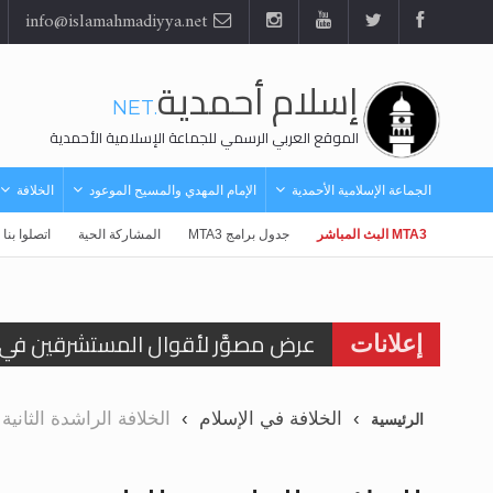
info@islamahmadiyya.net
إسلام أحمدية
.NET
الموقع العربي الرسمي للجماعة الإسلامية الأحمدية
الجماعة الإسلامية الأحمدية
الإمام المهدي والمسيح الموعود
الخلافة
MTA3 البث المباشر
جدول برامج MTA3
المشاركة الحية
اتصلوا بنا
عرض مصوَّر لأقوال المستشرقين في خا
إعلانات
الحجّ.. دلالات، حِكم، وأهداف >> المزي
الخلافة في الإسلام
الخلافة الراشدة الثانية
الرئيسية
اقرأ هذا المقال في أهمية عيد الأض
اقرأ هذا المقال في أهمية عيد الأض