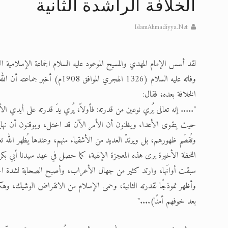
الخلافة الراشدة الثانية
الحجّ.. دلالات، حِكم، وأهداف >> المزي
IslamAhmadiyya.Net
تعميم هامّ لأفراد الجماعة >> المزيد
تعميم هامّ لأفراد الجماعة >> المزيد
وفاته عليه السلام (1326 الهجري ا
إعلان هامّ بخصوص الرسائل المرسلة إ
الخلافة بعده، فقال:
للانتقال إلى كافة الردود على القمص
"..... إنه تعالى يُري نوعين من قدرته: فأولاً، يُري يدَ قدرته على أيدي الأن
حيث يتقوى الأعداء ويظنون أن الأمر الآن قد اختل، ويوقنون أن نهاية 
اقرأ هذا الكتاب وتعرّف على حقيقة ال
وتُقصَم ظهورهم، بل ويرتدّ العديد من الأشقياء منهم، وعندها يُظهر الله تعالى
اللحظة الأخيرة يرى هذه المعجزة الإلهية، كما حصل في عهد سيدنا أبي ب
سبقت أوانَها، وارتد كثير من جهال الأعراب، وأصبح الصحابة لشدة الحزن 
وأظهر نموذجًا لقدرته الثانية، وحمى الإسلام من الانقراض الوشيك، وهكذا أتم
بعد خوفهم أمنًا)...."