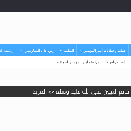
خطب وخطابات أمير المؤمنين
المكتبة
ردود على المعارضين
أرشيف الفي
أسئلة وأجوبة
مراسلة أمير المؤمنين أيده الله
تم النبيين صلى الله عليه وسلم >> المزيد
د
حى وأحكامه >> المزيد
حى وأحكامه >> المزيد