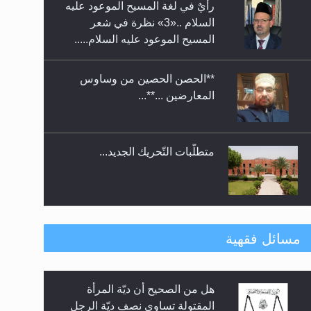
رأيٌ في لغة المسيح الموعود عليه
معرض القرآن الكريم لمدة ثلاثين
السلام ..«3» نظرة في شعر
يوما في مكتبة مدينة ريهيماكي في
المسيح الموعود عليه السلام.....
فنلند
**الحصن الحصين من وساوس
المعارضين ...**...
متطلَّبات التّحريك الجديد...
رأيٌ في لغة المسيح الموعود عليه
مسائل فقهية
السلام.. 4...
هل من الصحيح أن ديّة المرأة
الهجرة: بحث عن الأمن والسلام في
المقتولة تساوي نصف ديّة الرجل