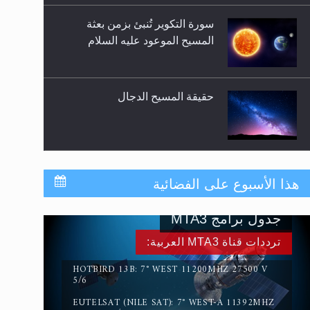
سورة التكوير تُنبئ بزمن بعثة
المسيح الموعود عليه السلام
حقيقة المسيح الدجال
القرآن قاضٍ وحكمٌ على السنة
هذا الأسبوع على الفضائية
ومهيمنٌ عليها.. ليس العكس
جدول برامج MTA3
لا ناسخ ولا منسوخ في القرآن
ترددات قناة MTA3 العربية:
الكريم
HOTBIRD 13B: 7° WEST 11200MHZ 27500 V
5/6
EUTELSAT (NILE SAT): 7° WEST-A 11392MHZ