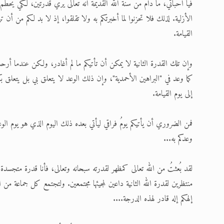
فيا أحبائي، ما دام من سنة الله القديمة أنه تعالى يُري قدرتين، لكي يحطّم 
الأزلية. لذلك فلا تحزنوا لما أخبرتكم به ولا تقلقوا، إذ لا بد لكم من أن ترو
القيامة.
وإن تلك القدرة الثانية لا يمكن أن تأتيكم ما لم أغادر، ولكن عندما أر
كما وعد في "البراهين الأحمدية"، وإن ذلك الوعد لا يتعلق بي بل يتعلق بكم
إلى يوم القيامة.
فمن الضروري أن يأتيكم يومُ فراقي ليأتي بعده ذلك اليوم الذي هو يوم الوع
وعدكم به...
لقد بُعثتُ من الله تعالى كمظهر لقدرته سبحانه وتعالى، فأنا قدرة متجس
منتظرين لقدرة الله الثانية داعين لمجيئها مجتمعين. ولتجتمع كل جماعة من 
إلهكم إله قادر لهذه الدرجة....