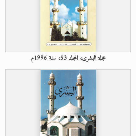
مجلة البشرى، المجلد 53، سنة 1996م