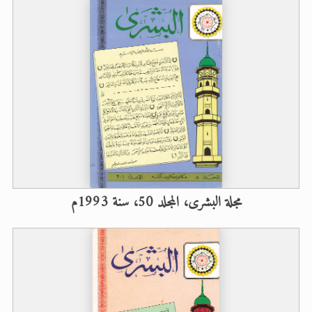
مجلة البشرى، المجلد 50، سنة 1993م