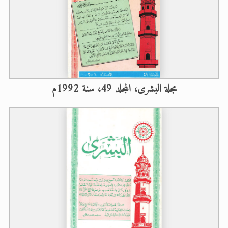
مجلة البشرى، المجلد 49، سنة 1992م