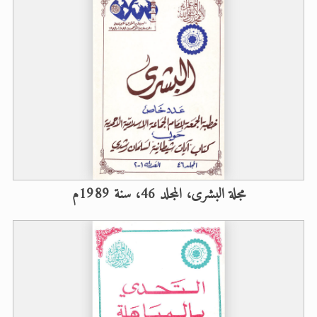
مجلة البشرى، المجلد 46، سنة 1989م