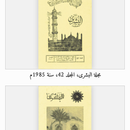
مجلة البشرى، المجلد 42، سنة 1985م