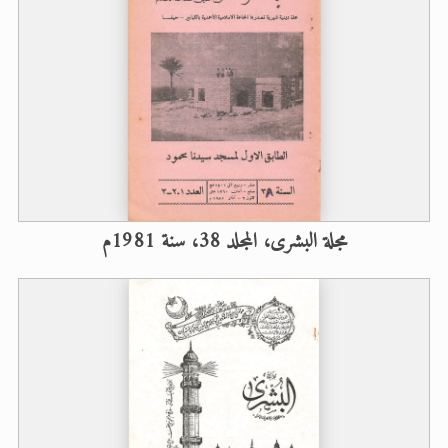
مجلة البشرى، المجلد 38، سنة 1981م