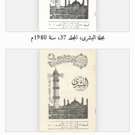
مجلة البشرى، المجلد 37، سنة 1980م