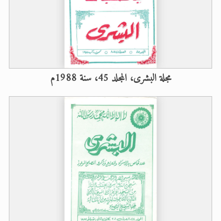
مجلة البشرى، المجلد 45، سنة 1988م