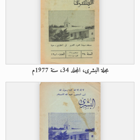
مجلة البشرى، المجلد 34، سنة 1977م