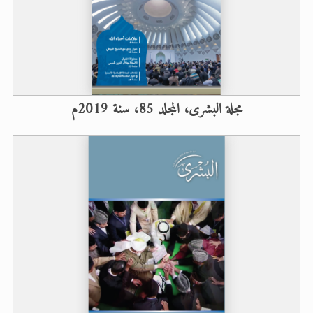
الحجّ.. دلالات، حِكم، وأهداف >> المزيد
اقرأ هذا المقال في أهمية عيد الأضحى و
مجلة البشرى، المجلد 85، سنة 2019م