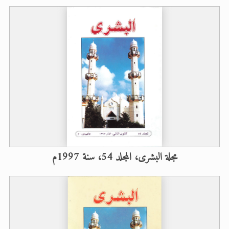
مجلة البشرى، المجلد 54، سنة 1997م