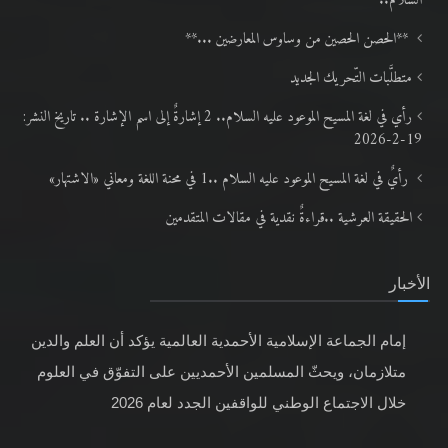
السلام..
**الحصن الحصين من وساوس المعارضين ...**
متطلَّبات التّحريك الجديد
رأي في لغة المسيح الموعود عليه السلام.. 2 إشارةٌ إلى اسم الإشارة .. تاريخ النشر:
19-2-2026
رأيٌ في لغة المسيح الموعود عليه السلام ..1 في محنة اللغة ومعاني «الاشتهار»
الحقيقة العرشية ..قراءةٌ نقدية في مقالات المتقدمين
الأخبار
إمام الجماعة الإسلامية الأحمدية العالمية يؤكد أن العلم والدين
متلازمان، ويحثّ المسلمين الأحمديين على التفوّق في العلوم
خلال الاجتماع الوطني للواقفين الجدد لعام 2026