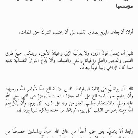
مؤسسها
أولا: أن يعاهد المبايع بصدق القلب على أن يجتنب الشركَ حتى الممات.
ثانيا: أن يجتنبَ قولَ الزور، ولا يقرَبَ الزنى وخيانةَ الأعين، ويتنكب جميعَ طرق
الفسق والفجور والظلم والخيانة والبغي والفساد؛ وألا يَدَعَ الثوائرَ النفسانية تغلبه
مهما كان الداعي إليها قويًّا وهامًّا.
ثالثا: أن يواظبَ على إقامة الصلوات الخمس بلا انقطاع تبعًا لأوامر الله ورسوله،
وأن يداومَ جهدَ المستطاع على أداء صلاة التهجد، والصلاةِ على النبي صلى الله
عليه وسلم، والاستغفار وطلبِ العفو من ربه على ذنوبه كل يوم؛ وأن يَذكُرَ نِعَمَ
الله ومِنَنَه بخلوص القلب كل يوم، ثم يتخذ من حمده وشكره عليها وِردًا له.
رابعا: ألا يؤذيَ، بغير حق، أحدًا من خلق الله عمومًا والمسلمين خصوصًا من