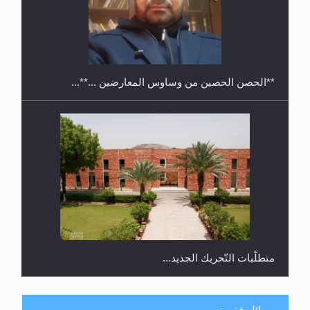
معرض القرآن الكريم لمدة ثلاثين يوما في مكتبة مدينة
ريهيماكي في فنلند
**الحصن الحصين من وساوس المعارضين ...**...
متطلَّبات التّحريك الجديد...