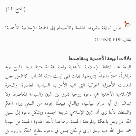
(الفتح: 11)
تنزيل "وثيقة وشروط المبايعة والانضمام إلى الجماعة الإسلامية الأحمدية"
بملف 116KB) PDF)
دلالات البيعة الأحمدية ومقاصدها
البيعة عند الجماعة الإسلامية الأحمدية رابطة عقيدة متينة تربط المبايع بربه
مباشرةً، عملاً والتزامًا بشروطها، لذلك فهي ليست وثيقة انتساب كما تفعل بعض
الجماعات الأصولية الحركية التي تشبه الأحزاب السياسية المعاصرة. والدعوة
الإسلامية الأحمدية هي دعوة روحية تفرق بين الدين والسياسة المعاصرة، ولا
تهدف إلى أية مرام سياسية، وبالتالي فبيعتُنا مجردة من السعي وراء الحكم
والسلطة، لأننا نرى أن الدين الإسلامي شريعة المجتمع، ويشكل دعوة إلى سبيل
الله عز وجل بالحكمة والموعظة الحسنة. وجماعتنا تأخذ القدوة الحسنة من سيدنا
محمد صلى الله عليه وسلم الذي لم يكن يسعى في دعوته لمطامح الحكم والدولة بل