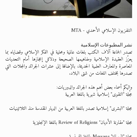
التلفزيون الإسلامي الأحمدي - MTA
نشر المطبوعات الإسلامية
تصدر الجماعة آلاف الكتب بلغات عالمية ومحلية في الفكر الإسلامي وقضاياه بما
يعزّز العقيدة الإسلامية ومفاهيمها الصحيحة ودلائل إعجازها أمام التحديات
المعاصرة والمعارف العلمية الحديثة، بالإضافة إلى عشرات الجرائد والمجلات التي
تصدرها بمختلف اللغات من شتى البلاد.
وإليكم أسماء بعض أهم هذه الجرائد والدوريات:
مجلة
"التقوى"
إسلامية شهرية باللغة العربية
مجلة
"البشرى"
إسلامية تصدر باللغة العربية من الديار المقدسة منذ الثلاثينيات
مجلة
"مقارنة الأديان" Review of Religions
باللغة الإنجليزية
مجلة
"الرسالة" Message
باللغة الفرنسية