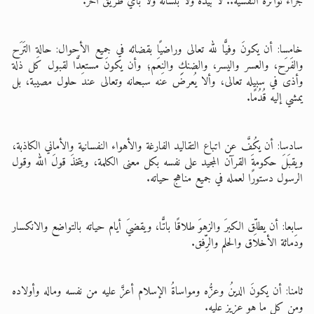
جراء ثوائره النفسية.. لا بيده ولا بلسانه ولا بأي طريق آخر.
خامسا: أن يكونَ وفيًّا لله تعالى وراضيًا بقضائه في جميع الأحوال: حالةِ التَرَح
والفَرَح، والعسر واليسر، والضنكِ والنِعَم؛ وأن يكونَ مستعِدًّا لقبول كل ذلة
وأذى في سبيله تعالى، وألا يُعرضَ عنه سبحانه وتعالى عند حلول مصيبة، بل
يمشي إليه قُدُمًا.
سادسا: أن يكُفَّ عن اتباع التقاليد الفارغة والأهواء النفسانية والأماني الكاذبة،
ويقبَلَ حكومةَ القرآن المجيد على نفسه بكل معنى الكلمة، ويتخذَ قولَ الله وقول
الرسول دستورًا لعمله في جميع مناهج حياته.
سابعا: أن يطلِّق الكبرَ والزهوَ طلاقًا باتًّا، ويقضيَ أيام حياته بالتواضع والانكسار
ودَماثة الأخلاق والحلم والرِّفق.
ثامنا: أن يكونَ الدينُ وعزُّه ومواساةُ الإسلام أعزَّ عليه من نفسه وماله وأولاده
ومِن كل ما هو عزيز عليه.