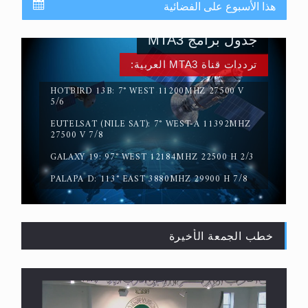
هذا الأسبوع على الفضائية
جدول برامج MTA3
ترددات قناة MTA3 العربية:
HOTBIRD 13B: 7° WEST 11200MHZ 27500 V
5/6
EUTELSAT (NILE SAT): 7° WEST-A 11392MHZ
القرآن قاضٍ وحكمٌ على السنة ومهيمنٌ عليها.. ليس
27500 V 7/8
العكس
GALAXY 19: 97° WEST 12184MHZ 22500 H 2/3
PALAPA D: 113° EAST 3880MHZ 29900 H 7/8
خطب الجمعة الأخيرة