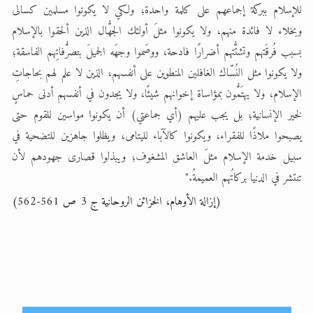
للإسلام ببركة إجماعهم على كلمة واحدة؛ ولكي لا يكونوا مسلمين كسالى
وبخلاء لا فائدة منهم، ولا يكونوا مثلَ أولئك الجهُّال الذين ألحقوا بالإسلام
بسبب فُرقَتهم وتشتُّتهم أضرارًا فادحة، ووصَموا وجهَه الجميلَ بتصرُّفاتِهم الفاسقة؛
ولا يكونوا مثل النُسّاك الغافلين المنطوين على أنفسهم، الذين لا علم لهم بحاجاتِ
الإسلام، ولا يهتَمُّون بمؤاساة إخوانهم شيئًا، ولا يجدون في أنفسهم أدنى حماسٍ
لخير الإنسانية؛ بل يجب عليهم (أي جماعتي) أن يكونوا مواسين للقوم حتى
يصبحوا ملاذًا للفقراء، ويكونوا كالآباء لليتامى، ويظلوا جاهزين للتضحية في
سبيل خدمة الإسلام مثلَ العاشق المشغوف؛ ويبذلوا قصارى جهودهم لأن
تنتشر في الدنيا بركاتُهم العميمةُ."
(إزالة الأوهام، الخزائن الروحانية ج 3 ص 561-562)