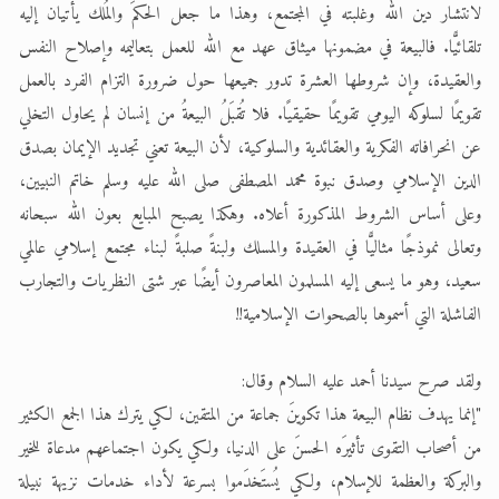
لانتشار دين الله وغلبته في المجتمع، وهذا ما جعل الحكمَ والمُلك يأتيان إليه
تلقائيًّا. فالبيعة في مضمونها ميثاق عهد مع الله للعمل بتعاليمه وإصلاح النفس
والعقيدة، وإن شروطها العشرة تدور جميعها حول ضرورة التزام الفرد بالعمل
تقويمًا لسلوكه اليومي تقويمًا حقيقيًا. فلا تُقبَلُ البيعةُ من إنسان لم يحاول التخلي
عن انحرافاته الفكرية والعقائدية والسلوكية، لأن البيعة تعني تجديد الإيمان بصدق
الدين الإسلامي وصدق نبوة محمد المصطفى صلى الله عليه وسلم خاتم النبيين،
وعلى أساس الشروط المذكورة أعلاه. وهكذا يصبح المبايع بعون الله سبحانه
وتعالى نموذجًا مثاليًّا في العقيدة والمسلك ولبنةً صلبةً لبناء مجتمع إسلامي عالمي
سعيد، وهو ما يسعى إليه المسلمون المعاصرون أيضًا عبر شتى النظريات والتجارب
الفاشلة التي أسموها بالصحوات الإسلامية!!
ولقد صرح سيدنا أحمد عليه السلام وقال:
"إنما يهدف نظام البيعة هذا تكوينَ جماعة من المتقين، لكي يترك هذا الجمع الكثير
من أصحاب التقوى تأثيرَه الحسنَ على الدنيا، ولكي يكون اجتماعهم مدعاة للخير
والبركة والعظمة للإسلام، ولكي يُستَخدَموا بسرعة لأداء خدمات نزيهة نبيلة