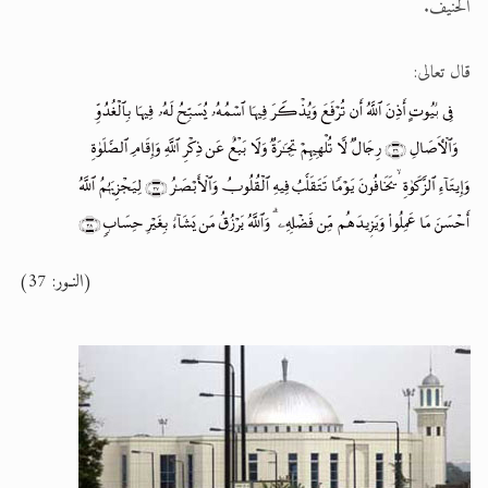
الحنيف.
قال تعالى:
(النـور: 37)