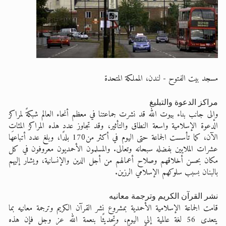
مسجد بيت الفتوح - لندن، المملكة المتحدة
مراكز الدعوة والتبليغ
وإلى جانب بناء بيوت الله قد نشرت جماعتنا في معظم أنحاء العالم شبكةً لمراكز
الدعوة الإسلامية واسعة النطاق والتأثير، وقد تجاوز عدد هذه المراكز المئاتِ
الآن، كما تأسست الجماعة حتى اليوم في أكثر من170 بلدًا، وبلغ عدد أتباعها
عشرات الملايين بفضله سبحانه وتعالى. والمسلمون الأحمديون معروفون في كل
مكان بحسن أخلاقهم وصلاح أعمالهم من أجل الدين والإنسانية، ويشار إليهم
بالبنان بسبب سلوكهم الإسلامي الرزين.
نشر القرآن الكريم وترجمة معانيه
قامت الجماعة الإسلامية الأحمدية بمشروع نشر القرآن الكريم وترجمة معانيه بما
يتعدى 56 لغة عالمية إلى اليوم، وتحديثًا بنعمة الله عز وجل فإن هذه