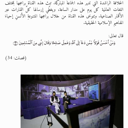
الخلافة الراشدة التي تدير هذه الجماعةَ المباركة. تبث هذه القناة برامجها بمختلف
اللغات العالمية كل يوم على مدار الساعة، ويغطّي إرسالها كلَّ القارات عبر
الأقمار الصناعية. وتتوخى هذه القناة من خلال برامجها المتنوعةِ الألسنِ إحياءَ
المفاهيم الإسلامية الحقيقية.
قال تعالى:
(فصلت: 34)