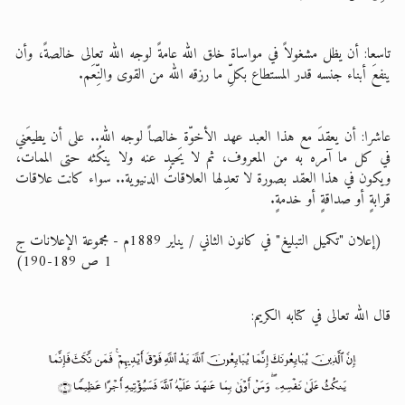
تاسعا: أن يظل مشغولاً في مواساة خلق الله عامةً لوجه الله تعالى خالصةً، وأن
ينفعَ أبناء جنسه قدر المستطاع بكلِّ ما رزقه الله من القوى والنِّعَم.
عاشرا: أن يعقدَ مع هذا العبد عهد الأخوّة خالصاً لوجه الله.. على أن يطيعَني
في كل ما آمره به من المعروف، ثم لا يَحيد عنه ولا ينكُثه حتى الممات،
ويكون في هذا العقد بصورة لا تعدِلها العلاقاتُ الدنيوية.. سواء كانت علاقات
قرابةٍ أو صداقةٍ أو خدمةٍ.
(إعلان "تكميل التبليغ" في كانون الثاني / يناير 1889م - مجموعة الإعلانات ج
1 ص 189-190)
قال الله تعالى في كتابه الكريم: