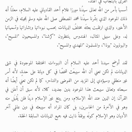
القرى بالبنجاب في الهند.
أسسها بأمر من الله تعالى سيدُنا ميرزا غلام أحمد القادياني عليه السلام، معلنًا أنه
ذلك الموعود الذي بشّرنا سيدُنا محمد المصطفى صلى الله عليه وسلم بمجيئه في الزمن
اقرأ هذا الكتاب وتعرّف على حقيقة الإسرا
الأخير، والذي ارتقبت بعثتَه مختلفُ الديانات بحسب نبوءاتها وبشاراتها وتسمياتها
له. وعلى سبيل المثال، الهندوس ينتظرون "كرشنا"، والمسيحيون "المسيح"،
والبوذيون "بوذا"، والمسلمون "المهدي والمسيح".
لقد أوضح سيدنا أحمد عليه السلام أن النبوءات المختلفة الموجودة في شتى
الديانات لم تكن تعني أن الله سيبعَث شخصًا في كل ديانة على حدةٍ، لأنه أمر
غير منطقي وسيؤدي إلى المزيد من الفوضى والتناحر، كما لم تكن تعني أيضًا أنه
سبحانه وتعالى سيبعث هذا الموعود بدين جديد، كلا، لأنه سبق أن أعلن في
القرآن: إن الدين عند الله الإسلام، ومن يبتغ غيرَ الإسلام دينًا فلن يُقبَل منه
وهو في الآخرة من الخاسرين؛ بل كان المراد أنه سيبعثه في دين عالمي آخر
الأديان وهو الإسلام كونَه بوتقةً ذابت فيه جميع الديانات السابقة الحقة.