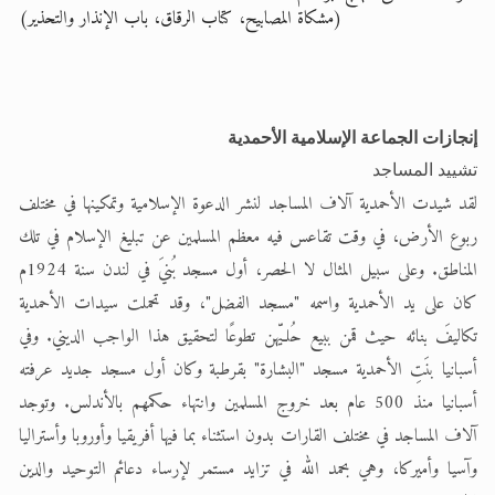
(مشكاة المصابيح، كتاب الرقاق، باب الإنذار والتحذير)
إنجازات الجماعة الإسلامية الأحمدية
تشييد المساجد
لقد شيدت الأحمدية آلاف المساجد لنشر الدعوة الإسلامية وتمكينها في مختلف
ربوع الأرض، في وقت تقاعس فيه معظم المسلمين عن تبليغ الإسلام في تلك
المناطق. وعلى سبيل المثال لا الحصر، أول مسجد بُنيَ في لندن سنة 1924م
كان على يد الأحمدية واسمه "مسجد الفضل"، وقد تحملت سيدات الأحمدية
تكاليفَ بنائه حيث قمن ببيع حُلـيّهن تطوعًا لتحقيق هذا الواجب الديني. وفي
أسبانيا بنَتِ الأحمدية مسجد "البشارة" بقرطبة وكان أول مسجد جديد عرفته
أسبانيا منذ 500 عام بعد خروج المسلمين وانتهاء حكمهم بالأندلس. وتوجد
آلاف المساجد في مختلف القارات بدون استثناء بما فيها أفريقيا وأوروبا وأستراليا
وآسيا وأميركا، وهي بحمد الله في تزايد مستمر لإرساء دعائم التوحيد والدين