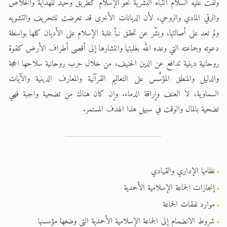
ولفت عليه السلام انتباه البشرية نحو الإسلام كطريق وحيد للهداية والخلاص
والرقي المادي والروحي، لأن الديانات الأخرى قد تعرضت للتحريف والتشويه
ولم تعد على أصالتها، وبشّر عن تحقق نبأ غلبة الإسلام على الأديان كلها بواسطة
دعوته وجماعته التي وعده الله بغلبتها وانتشارها إلى أقصى أطراف الأرض كقوة
روحانية دينية تدافع عن الدين الحنيف، من خلال حرب روحانية سلاحها الحجة
والدليل والمنطق المؤسَّس على التعاليم القرآنية والمعارف الدينية والآيات
السماوية، لا العنف وإراقة الدماء. وإن كان هناك من تضحية واجبة فهي
تضحية بالمال والوقت في سبيل هذا الهدف المستمر.
نظامها الإداري والقيادي
إنجازات الجماعة الإسلامية الأحمدية
موارد نفقات الجماعة
شروط الانضمام إلى الجماعة الإسلامية الأحمدية التي وضعها مؤسسها