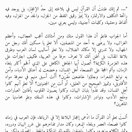
”... ثم إنك ظننتَ أن القرآن ليس في بلاغته إلى حدّ الإعجاز، بل يوجد فيه
رائحة التكلف والارتماز، ولا يُميّز رقيق اللفظ من الجزل، والجدّ من الهزل، وفيه
ألفاظ وحشية، وكلمات أجنبية، وليس بعربي مبين.
أما الجواب فاعلم أن هذا القول منك ومن أمثالك أعجب العجائب، وأعظم
الغرائب، ولا يرضى به أحد من المنصفين. ألا تعلم يا مسكين أنك رجل من
الجهال، ولا تدري إلا مكائد الضلال، ولا تعلم أساليب لسان العرب وطرق
بلاغة المقال، بل أظن أنك لا تعرف حرفا من العربية، فكيف اجترأت على
هذه الغزمرة الكريمة؟ أتصول أيها الجاهل الكاهل على الذي أفحم أكابر بلغاء
الزمان، وأتم الحجة على الفصحاء أهل اللسان، وخضعت له أعناق الأدباء، وآمن
به نوابغ الشعراء، وجاؤوا خاضعين مُقرّين؟ أأنت أسبق منهم في معرفة مواد
الأقاويل، وتمييز الصحيح من العليل، أو أنت من المجنونين؟ ألا تعلم أنهم كانوا
أهل اللسان، وقد غُذّوا بلبان البيان، وكانوا يُصْبُون القلوب بأفانين العبارات،
ومُلَحِ الأدب ونوادر الإشارات، وكانوا في هذه السلك وعلم محاسنها من
الماهرين؟
ألستَ تعلم أن القرآن ما ادّعى إعجاز البلاغة إلا في الرياغة، فإن العرب في زمانه
كانوا فصحاء العصر وبلغاء الدهر، وكان مدار تفاخرهم على غرر البيان ودرره،
وثمار الكلام وزهره، وكانوا يُناضلون بالقصائد المبتكرة والخطب المحبّرة، ولكن ما