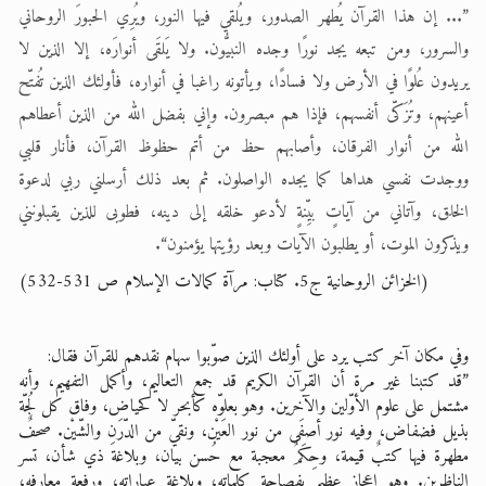
”... إن هذا القرآن يُطهر الصدور، ويُلقي فيها النور، ويُرِي الحبورَ الروحاني
والسرور، ومن تبعه يجد نورًا وجده النبيُّون. ولا يَلقَى أنوارَه، إلا الذين لا
يريدون عُلوًا في الأرض ولا فسادًا، ويأتونه راغبا في أنواره، فأولئك الذين تُفتّح
أعينهم، وتُزَكّى أنفسهم، فإذا هم مبصرون. وإني بفضل الله من الذين أعطاهم
الله من أنوار الفرقان، وأصابهم حظ من أتم حظوظ القرآن، فأنار قلبي
ووجدت نفسي هداها كما يجده الواصلون. ثم بعد ذلك أرسلني ربي لدعوة
الخلق، وآتاني من آياتٍ بيِّنةٍ لأدعو خلقه إلى دينه، فطوبى للذين يقبلونني
ويذكرون الموت، أو يطلبون الآيات وبعد رؤيتها يؤمنون“.
(الخزائن الروحانية ج5. كتاب: مرآة كمالات الإسلام ص 531-532)
وفي مكان آخر كتب يرد على أولئك الذين صوّبوا سهام نقدهم للقرآن فقال:
”قد كتبنا غير مرة أن القرآن الكريم قد جمع التعاليم، وأكمل التفهيم، وأنه
مشتمل على علوم الأوّلين والآخرين. وهو بعلوّه كأبحر لا كحياض، وفاق كل لُجّة
بذيل فضفاض، وفيه نور أصفَى من نور العَيْن، ونقيّ من الدّرَنِ والشّيْن. صحفٌ
مطهرة فيها كتبٌ قيمة، وحِكَمٌ معجبة مع حُسن بيان، وبلاغة ذي شأن، تسر
الناظرين. وهو إعجاز عظيم بفصاحة كلماته، وبلاغة عباراته، ورِفعة معارفه،