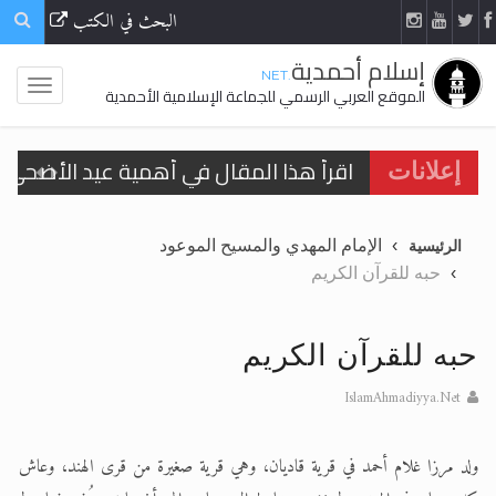
البحث في الكتب
إسلام أحمدية
.NET
الموقع العربي الرسمي للجماعة الإسلامية الأحمدية
اقرأ هذا المقال في أهمية عيد الأضحى و
إعلانات
الحجّ.. دلالات، حِكم، وأهداف >> المزيد
الإمام المهدي والمسيح الموعود
الرئيسية
تعميم هامّ لأفراد الجماعة >> المزيد
حبه للقرآن الكريم
تعميم هامّ لأفراد الجماعة >> المزيد
حبه للقرآن الكريم
IslamAhmadiyya.Net
اقرأ هذا الكتاب وتعرّف على حقيقة الإسرا
ولد مرزا غلام أحمد في قرية قاديان، وهي قرية صغيرة من قرى الهند، وعاش