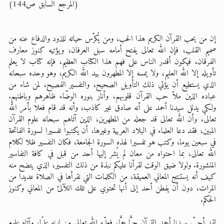
(المرجع السابق ص144)
إن من يحب القرآن الكريم هذا الحب، ومن يُكرّس حياته للذود والدفاع عنه من
صميم القلب، فإن الله تعالى يفتح أمامه سبل العرفان، ويؤتيه كنوز معارف
الفرقان، فيكون أقدر الناس على فهم هذا الكتاب العظيم، فإنه كتاب لا يعلم
تأويله إلا الله العليم، ولا يمسه إلا المطهرون بيد الله الكريم، وهو وحده سبحانه
الذي يستطيع أن يؤتي ذلك التأويل الصحيح، والتفسير الفصيح، لمن شاء من
عباده الذين ملأ حب القرآن قلوبهم، وأنار بنوره الوضّاء ظاهرهم وباطنهم.
ولكي يدلل سيدنا أحمد على أنه صادق غير كاذب، وأنه قد قام فعلا بأمر الله
تعالى، وأن الله تعالى قد جعله من المطهرين، الذين آتاهم سبحانه علوم القرآن
المبين، فقد دعا العلماء في البلاد العربية وغيرها، أن يكتبوا تفسيرا لسورة الفاتحة
في سبعين يوما، وكتب هو تفسيرا لهذه السورة الجامعة، فكان التفسير ظلا لكلام
الله تعالى، بما احتواه من معان لم يُشر إليها أحد من قبل في كافة التفاسير
المنشورة. ولولا ضيق الوقت لقرأنا عليكم نبذة من ذلك التفسير، الذي يتضح منه
كيف أنه يستنتج المعاني العميقة، من الكلمات التي نقرأها في الصلاة عديدا من
المرات، دون أن يفطن أحد إلى أنها تحتوي على تلك اللآلئ من المعاني وكنوز
الحكم.
لقد أحبّ سيدنا أحمد القرآن حبًّا جمًّا، فعلّمه الله تعالى من لدنه عِلمًا، وآتاه علوم