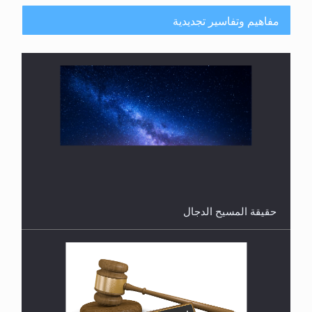
مفاهيم وتفاسير تجديدية
هل تعتبر الأشفار الاصطناعية (الرموش الاصطناعية)
والأظافر البلاستيكية وطلاء الأظافر حاجبا للوضوء وهل
يُسمح الصلاة بها؟
القرآن قاضٍ وحكمٌ على السنة ومهيمنٌ عليها.. ليس
العكس