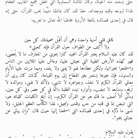
حتى يستمد منه الحياة، وكان المائدة السماوية التي تحفل بجميع أطايب الطعام
غذاءً لروحه وقلبه ووجدانه. حقا لقد كان عاشقا متَيَّما بحب القرآن، حتى إنه
قال في إحدى قصائده باللغة الأردية مخاطبا الله تعالى ما تعريبه:
&في قلبي أمنية واحدة وهي أن أقبّل صحيفتك كل حين
ولا أكف عن الطواف حول القرآن فإنه كعبتي#
لقد كان عليه السلام يعتبر القرآن المجيد كنزا يحوي من المعارف ما لا يُحصَى،
فهو كهذه الأرض الطيبة التي نعيش عليها، وعاش عليها الملايين من الناس
واستمتعوا بخيراتها، ولكن عطاءها لهم لا يفنى ولا ينفد، ومهما مرت عليها الأيام
والسنون، فإن خيرها يستمر بغير انقطاع إلى يوم القيامة. كذلك كان يرى أن
معاني القرآن الكريم لا تنفذ، وجواهره لا تنتهي، ولآلئه لا تفنى، وموائده لا
تُرفع، ومنابعه لا تنضب، وأنواره تبدد الظلمة دائما في كل عصر وفي كل حين.
ومالي ألاّ أصف ما قاله هو عن القرآن الكريم.. إنّ أبلغ الكلمات كلماته هو،
التي تنبض بما في قلبه من حب وتقدير وتبجيل، لهذا الكتاب العظيم الجليل، ولا
ننسى ما ذكره في إحدى قصائده التي استمعنا إليها حيث قال: ”وإن بياني عن
جناني يخبر“.
يقول عليه السلام: