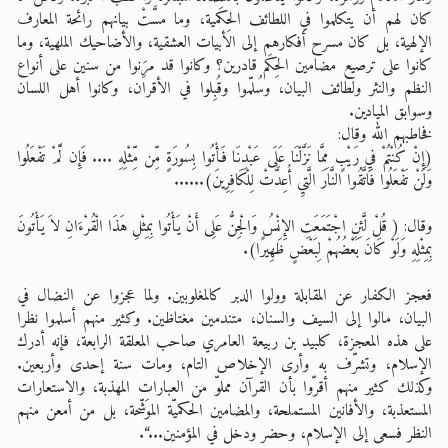
كان لهم أن يتكلموا في اللطائف الحِكَمية، وما مسَّتْ بيانهم رائحة المعارف
الإلهية، بل كان مسرح أفكارهم إلى الأبيات العشقية، والأضاحيك الملهية، وما
كانوا على ترصيع مضامين الحِكَم قادرين؟ وكانوا قد مرَِنوا من سنين على أنواع
النظم والنثر ولطائف البيان، وسُلّموا وقُبِلوا في الأقران، وكانوا أهل اللسان
وسوابق الميادين.
فخاطبهم الله وقال:
(إِنْ كُنْتُمْ فيِ رَيْبٍ مِمَّا نَزَّلْنَا عَلَى عَبْدِنَا فَأْتُوا بِسُورَةٍ مِّن مِّثْلِهِ .... فَإِن لَّمْ تَفْعَلُوا
وَلَنْ تَفْعَلُوا فَاتَّقُوا النَّارَ الَّتيِ أُعِدَّتْ لِلْكَافِرِينَ)......
وقال: ( قُلْ لَّئِنِ اجْتَمَعَتِ الإِنْسُ وَالْجِنُّ عَلِى أَنْ يَأْتُوا بِمِثْلِ هَذَا الْقُرْءَانِ لاَ يَأْتُونَ
بِمِثْلِهِ وَلَوْ كَانَ بَعْضُهُمْ لِبَعْضٍ ظَهِيرًا).
فعجز الكفار عن المقابلة وولوا الدبر كالمغلوبين. ولما عجزوا عن النضال في
البيان، مالوا إلى السيف والسنان، متندمين مغتاظين. وكثير منهم أسلموا نظرا
على هذه المعجزة، كلبيد بن ربيعة العامري صاحب المعلقة الرابعة، فإنه أدرك
الإسلام، وتشرّف به وأرى الإخلاص التام، ومات سنة إحدى وأربعين.
وكذلك كثير منهم أقرّوا بأن القرآن مملوّ من العبارات المهذبة، والاستعارات
المستعذبة، والأفانين المستملحة، والمضامين الحكميّة الموَشّحة، بل من أمعن منهم
النظر فسعى إلى الإسلام، وحضر ودخل في المؤمنين...“.