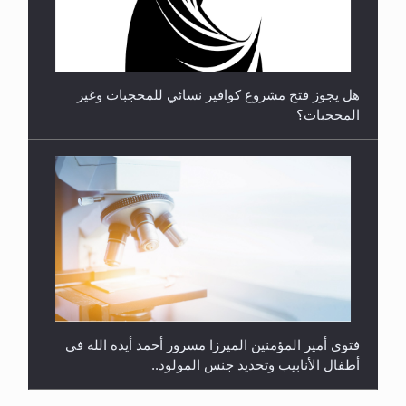
متطلَّبات التّحريك الجديد...
فتوى أمير المؤمنين الميرزا مسرور أحمد أيده الله في
أطفال الأنابيب وتحديد جنس المولود..
هل من الصحيح أن ديّة المرأة المقتولة تساوي نصف ديّة
الرجل المقتول؟