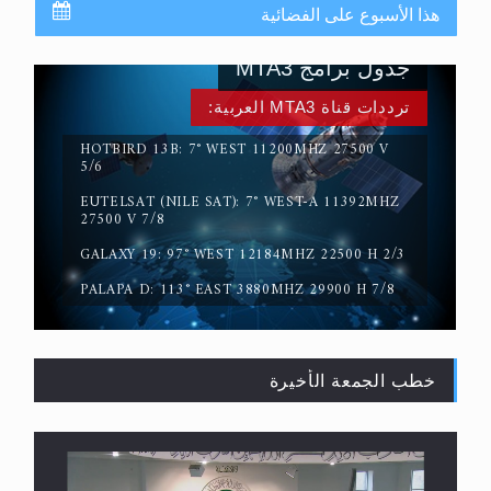
هذا الأسبوع على الفضائية
جدول برامج MTA3
ترددات قناة MTA3 العربية:
HOTBIRD 13B: 7° WEST 11200MHZ 27500 V
5/6
EUTELSAT (NILE SAT): 7° WEST-A 11392MHZ
سورة التكوير تُنبئ بزمن بعثة المسيح الموعود عليه
27500 V 7/8
السلام
GALAXY 19: 97° WEST 12184MHZ 22500 H 2/3
PALAPA D: 113° EAST 3880MHZ 29900 H 7/8
خطب الجمعة الأخيرة