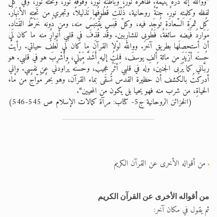
”ووالله إنه دُرّةٌ يتيمة. ظاهره نورٌ، وباطنُه نورٌ، وفوقه نورٌ، وتحته نورٌ، وفي كل
لفظه وكلمتِه نورٌ. جنّةٌ روحانية، ذُلّلَت قُطُوفُها تَذليلاً، وتجري من تَحتِهِ الأنهَارُ.
كُل ثمرَةِ السّعادَةِ تُوجَد فيه، وكلّ قَبَسٍ يُقْتبَسُ منه، ومن دُونه خَرْطُ القَتَادِ.
مَوَاردُ فَيضه سائغةٌ، فَطُوبى للشاربين. وقد قُذِفَ في قلبي أنوارٌ منه ما كان لي
أن أستحصلَها بطريق آخرَ. ووالله لوْلا القرآن ما كان لي لُطفُ حياتي. رأيتُ
حُسنَه أزْيَدَ من مائة ألفِ يوسفَ، فمِلتُ إليه أَشَدَّ مَيْلي، وأُشْرِبَ هو في قلبي. هو
ربَّاني كما يُرَبى الجنينُ، وله في قلبي أثَرٌ عجيبٌ، وحُسنُه يُراودني عن نفسي. وإني
أدركتُ بالكشف أن حظيرة القدس تُسقَى بماء القرآن، وهو بحرٌ مَوّاجٌ من ماء
الحياةِ، من شرب منه فهو يحيا بل يكون من المحيين“.
(الخزائن الروحانية ج5- كتاب: مرآة كمالات الإسلام ص 545-546)
من أقواله الأخرى عن القرآن الكريم
من أقواله الأخرى عن القرآن الكريم
ثم يقول في مكان آخر: