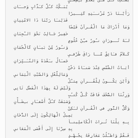
                         يُبَـكِّتُ كـُلَّ كـَذَّابٍ وَجــَان
رَأَيْـنَا دَرَّ مُزْنــَتِهِ كَثِــيرًا
                         فَدَيْنـَا رَبَّنَا ذَا الامْتِنِانِ
وَمَا أَدْرَاكَ مَا الْقُـرآنُ فَيْضًا
                         خَفِيرٌ جَـالِبٌ نَحْوَ الـْجِنَانِ
لـَهُ نُــورَانِ نـُورٌ مـِّنْ عُلُومٍ
                         وَنـُورٌ مِّنْ بَيـَانٍ كَالْجُمَانِ
كَـلاَمٌ فـَائِقٌ مَّــا رَاقَ طَرْفـيِ
                         جَمـَالٌ بـَعْدَهُ وَالنّـَـيِّرَانِ
أيَـاتُ الشَّمْسِ عِنْدَ سَنـَاهُ دَخْنٌ
                         وَمَالِلَّعْلِ وَالسَّبْتِ الْيَمَانيِ
وَأَيْنَ يَكُــونُ لِلْقُــرآنِ مِثـْلٌ
                        وَلَيْسَ لَهُ بِهَذَا الْفَضْل ثَانِي
وَرِثْنَا الصُّحُفَ فَاقَتْ كُـلَّ كُتـُبٍ
                        وَسَبَقَتْ كـُلَّ أَسْفـَارٍ بـِشَـأْنِ
وَكُلُّ النُّورِ في الْقُـرآنِ لـَكِنْ
                       يَمِيلُ الْهَالِكُونَ إِلَى الدُّخَانِ
بِـهِ نِلْنَا تُـراثَ الْكَاملِينـاَ
                       بِهِ سِرْنَا إِلَى أَقْصَى الْمَعَانيِ
فَـقُمْ وَاطـْلُبْ مَعَارِفَهُ بِجُـهْـدٍ