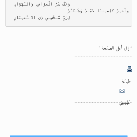
                        وَخَفْ شَرَّ الْعَوَاقِبِ وَالـْهَوَانِ
وَآخـِرُ كَلِمـِنـَا حَمْـدٌ وَشُـكـْرٌ
                        لِرَبٍّ مُّـحْسِـنٍ ذِي الامـْتـِنَانِ
^ إلى أعلى الصفحة ^
طباعة
إرسل لصديق