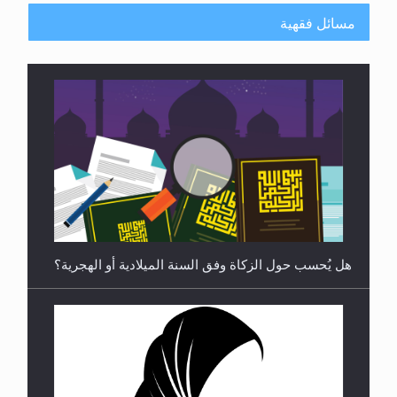
مسائل فقهية
**الحصن الحصين من وساوس المعارضين ...**...
هل يجوز فتح مشروع كوافير نسائي للمحجبات وغير
المحجبات؟