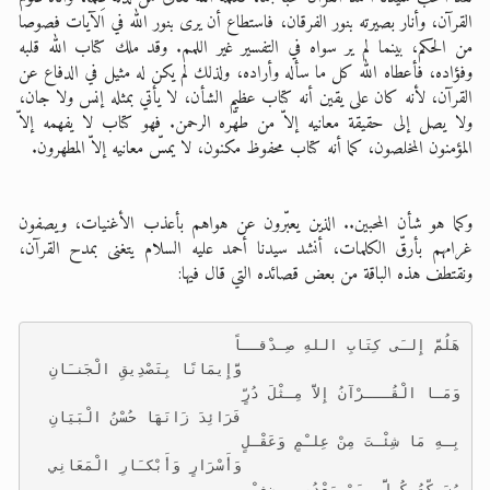
القرآن، وأنار بصيرته بنور الفرقان، فاستطاع أن يرى بنور الله في الآيات فصوصا
من الحكم، بينما لم ير سواه في التفسير غير اللمم. وقد ملك كتاب الله قلبه
وفؤاده، فأعطاه الله كل ما سأله وأراده، ولذلك لم يكن له مثيل في الدفاع عن
القرآن، لأنه كان على يقين أنه كتاب عظيم الشأن، لا يأتي بمثله إنس ولا جان،
ولا يصل إلى حقيقة معانيه إلاّ من طهّره الرحمن. فهو كتاب لا يفهمه إلاّ
المؤمنون المخلصون، كما أنه كتاب محفوظ مكنون، لا يمسّ معانيه إلاّ المطهرون.
وكما هو شأن المحبين.. الذين يعبّرون عن هواهم بأعذب الأغنيات، ويصفون
غرامهم بأرقّ الكلمات، أنشد سيدنا أحمد عليه السلام يتغنى بمدح القرآن،
ونقتطف هذه الباقة من بعض قصائده التي قال فيها:
هَلُمَّ إِلـَى كِتَابِ اللهِ صِـدْقــاً
                         وَّإِيمَانًا بِتَصْدِيقِ الْجَنـَانِ
وَمَـا الْقُـــرْآنُ إِلاَّ مِـثْلَ دُرٍّ
                         فَرَائِدَ زَانَهَا حُسْنُ الْبَيَانِ
بِـهِ مَا شِئْـتَ مِنْ عِلـْمٍ وَعَقْـلٍ
                         وَأَسْرَارٍ وَأَبْكـَارِ الْمَعَانِي
يُسَـكِّتُ كُـلَّ مـَنْ يَعْدُو بـِضِغـْنٍ