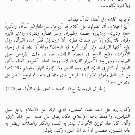
وباكورة نِكاته.....
ثم يوجه كلامه إلى أعداء القرآن فيقول:
"أيها الجهلاء.. أنتم تصولون على كلام قد أودعت سر المعارف أسرّتُه، ومأثورةٌ
سمعتُه وشهرتُه، ومشهورةٌٌ عصمتُه وطهارتُه، وسُلّمَ نضارُه ونَضرَتُه، واشتهر تأثيرُه
وقوّتُه، فلا يُنكره إلاّ مَن فسدتْ فطرتُه. ألا ترون إلى قَصْرٍ شاده القرآن، وإلى
علومٍ أكملها الفرقان، وإلى أنوار أترعَ فيه الرحمان؟ ووالله لا نظير له في إحياء
الأموات، ونفخ الروح في العظام الرفات. جاء في وقت انقراض حِيَل
الصلحاء، وظهر بعد اكفهرار الليلة الليلاء، وَوَجد الخلقَ كمعروق العظم وأخي
العَيْلة، أو كنائم في الليلة. فنوّر وجه الناس ولا كإنارة النهار، وناولهم مالا كثيرا
من دُرَر العلم وأنواع الأنوار، فانظر هل ترى مثله في تأثير، ثم ارجع البصر هل
ترى من نظير؟“
(الخزائن الروحانية: ج8، كتاب: نو الحق الجزء الأول ص178)
وكتب يرد على أحد علماء المسلمين، الذي ارتد عن الإسلام واتبع سبل
الشياطين، واحتفظ باسمه الإسلامي فكان يطلق على نفسه اسم عماد الدين،
وألّف كتابا سماه "توزين الأقوال"، لينشر به الفساد والكفر والضلال، ويضل به
عامة المسلمين، فتصدى له أسد الله المتين، وكتب يقول: