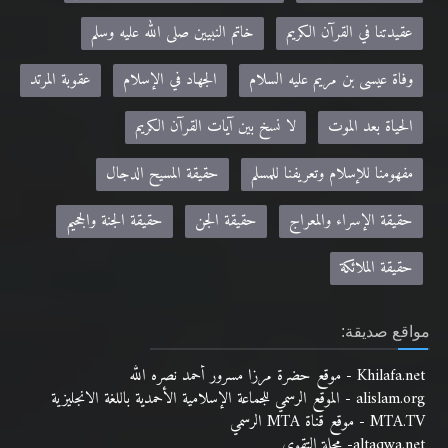
عقيدتنا في الله تعالى
عقيدتنا في الرسول صلى الله عليه وسلم
عقيدتنا في القرآن الكريم
خاتم النبيين صلى الله عليه وسلم
وفاة عيسى بن مريم عليه السلام
الجهاد في الإسلام
عقوبة المرتد
الحياة بعد الموت
لا نسخ بين آيات القرآن الكريم
مفهومنا للإسلام وتعريفنا للمسلم
حقيقة المسيح الدجال
حقيقة الإسراء والمعراج
حقيقة الجن
حقيقة الجنة والجحيم
حقيقة الملائكة
مواقع صديقة:
Khilafa.net - موقع حضرة مرزا مسرور أحمد نصره الله
alislam.org - الموقع الرسمي للجماعة الإسلامية الأحمدية باللغة الانجليزية