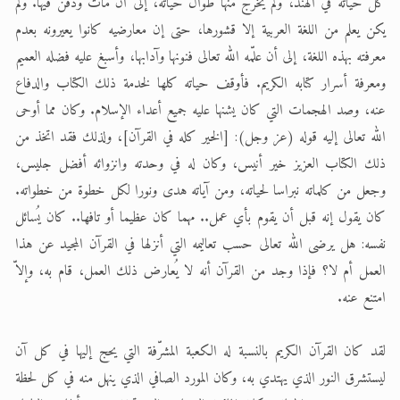
كل حياته في الهند، ولم يخرج منها طوال حياته، إلى أن مات ودُفن فيها. ولم
يكن يعلم من اللغة العربية إلا قشورها، حتى إن معارضيه كانوا يعيرونه بعدم
الحجّ.. دلالات، حِكم، وأهداف >> المزيد
معرفته بهذه اللغة، إلى أن علّمه الله تعالى فنونها وآدابها، وأسبغ عليه فضله العميم
اقرأ هذا المقال في أهمية عيد الأضحى و
ومعرفة أسرار كتابه الكريم. فأوقف حياته كلها لخدمة ذلك الكتاب والدفاع
عنه، وصد الهجمات التي كان يشنها عليه جميع أعداء الإسلام. وكان مما أوحى
الله تعالى إليه قوله (عز وجل): [الخير كله في القرآن]، ولذلك فقد اتخذ من
ذلك الكتاب العزيز خير أنيس، وكان له في وحدته وانزوائه أفضل جليس،
وجعل من كلماته نبراسا لحياته، ومن آياته هدى ونورا لكل خطوة من خطواته.
كان يقول إنه قبل أن يقوم بأي عمل.. مهما كان عظيما أو تافها.. كان يُسائل
نفسه: هل يرضى الله تعالى حسب تعاليمه التي أنزلها في القرآن المجيد عن هذا
العمل أم لا؟ فإذا وجد من القرآن أنه لا يُعارض ذلك العمل، قام به، وإلاّ
امتنع عنه.
لقد كان القرآن الكريم بالنسبة له الكعبة المشرّفة التي يحج إليها في كل آن
ليستشرق النور الذي يهتدي به، وكان المورد الصافي الذي ينهل منه في كل لحظة