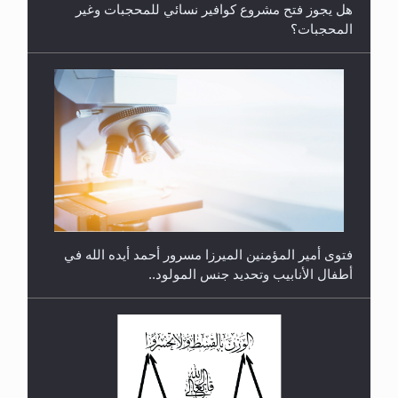
هل يجوز فتح مشروع كوافير نسائي للمحجبات وغير
المحجبات؟
متطلَّبات التّحريك الجديد...
فتوى أمير المؤمنين الميرزا مسرور أحمد أيده الله في
أطفال الأنابيب وتحديد جنس المولود..