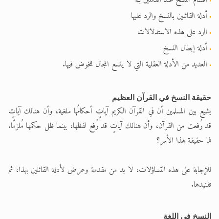
تعميم هامّ لأفراد الجماعة >> المزيد
أقسام النسخ عند القائلين بـه
أدلة القائلين بالنسخ والرد عليها
تعميم هامّ لأفراد الجماعة >> المزيد
الرد على هذه الاستدلالات
أدلة إبطال النسخ
العديد من الأدلة العقلية التي لا يتسع المجال للخوض فيها.
حقيقة النسخ في القرآن العظيم
يشيع بين المسلمين أن في القرآن الكريم آياتٍ أحكامُها ملغية، وأن هنالك آياتٍ
قد رُفعت من القرآن، وأن هنالك آياتٍ قد رُفع لفظها، بينما ظل حكمها مُلزمًا.
فما حقيقة هذا الأمر؟
للإجابة على هذه التساؤلات، لا بد من مقدمة وعرض لأدلة القائلين بهذا، ثم
تفنيدها.
النسخ في اللغة