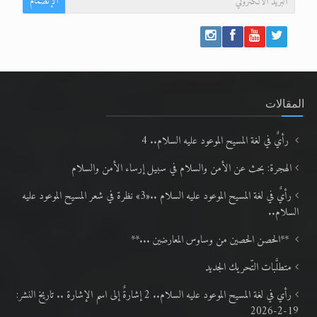
الإنضمام
المقالات
رأيٌ في لغة المسيح الموعود عليه السلام.. 4
الهجرة: بحث عن الأمن والسلام في سبيل إرساء الأمن والسلام
رأيٌ في لغة المسيح الموعود عليه السلام ..«3» نظرة في شعر المسيح الموعود عليه
السلام..
**الحصن الحصين من وساوس المعارضين ...**
متطلَّبات التّحريك الجديد
رأي في لغة المسيح الموعود عليه السلام.. 2 إشارةٌ إلى اسم الإشارة .. تاريخ النشر:
19-2-2026