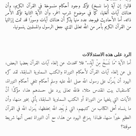
قالوا: إن آية (ما ننسخ) تؤكد وجود أحكام منسوخة في القرآن الكريم، وأن
هنالك آيات ألغتها، كما في موضوع شرب الخمر. وأن الآية الثانية تؤكد الأمر
ذاته. أما الأحاديث فيوجد عدد منها يذكر أن هنالك آيات وسورًا قد تمت إزالتها
من القرآن الكريم بأمر من الله تعالى الذي جعل الرسول والمسلمين ينسونها.
الرد على هذه الاستدلالات
أما الآية "مَا نَنسَخْ مِنْ آيَةٍ.." فلا تتحدث عن إلغاء آيات القرآن بعضها البعض،
بل عن إلغاء آيات القرآن لأحكام التوراة والكتب السماوية السابقة. لقد كره
اليهود أن يُنـزّل على رسول اللّه صلى الله عليه وسلم أحكام تلغي أحكام التوراة،
كاستقبال بيت المقدس مثلا، فاللّه تعالى يرد على حسدهم هذا، مؤكدًا أنّ
الآيات التي يلغيها من التوراة أو الكتب السماوية السابقة، يأتي بخير منـها، وأن
ما ينساه أهل الكتاب من كتبـهم، التي لم يَعِد اللّه بحفظها، يُنـزل اللّه في القرآن
العظيم خيرًا منـها. فلماذا ينـزعج اليهود من هذا، مع أن التوراة تنص أنـها شريعة
موقتة؟