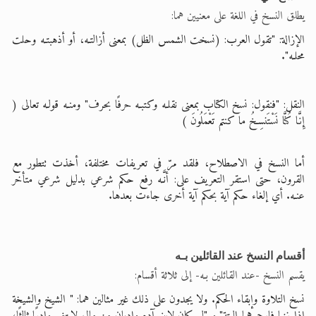
يطلق النسخ في اللغة على معنيين هما:
الإزالة: "تقول العرب: (نسخت الشمس الظل) بمعنى أزالتـه، أو أذهبتـه وحلت
محلـه".
النقل: "فنقول: نسخ الكتاب بمعنى نقلـه وكتبـه حرفًا بحرف" ومنـه قولـه تعالى (
إِنَّا كُنَّا نَسْتَنسِخُ ما كنتم تَعْمَلُونَ )
أما النسخ في الاصطلاح، فلقد مرّ في تعريفات مختلفة، أخذت تتطور مع
القرون، حتى استقر التعريف على: أنَّـه رفع حكم شرعي بدليل شرعي متأخر
عنـه. أي إلغاء حكم آية بحكم آية أخرى جاءت بعدها.
أقسام النسخ عند القائلين بـه
يقسم النسخ -عند القائلين بـه- إلى ثلاثة أقسام:
نسخ التلاوة وإبقاء الحكم. ولا يجدون على ذلك غير مثالين هما: " الشيخ والشيخة