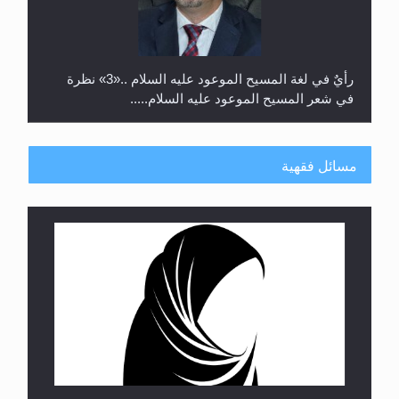
رأيٌ في لغة المسيح الموعود عليه السلام ..«3» نظرة
في شعر المسيح الموعود عليه السلام.....
مسائل فقهية
**الحصن الحصين من وساوس المعارضين ...**...