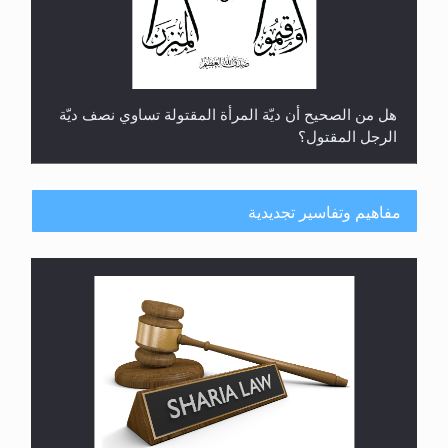
هل من الصحيح أن ديّة المرأة المقتولة تساوي نصف ديّة
الرجل المقتول؟
مفاهيم وتفاسير تجديدية
هل تعتبر الأشفار الاصطناعية (الرموش الاصطناعية)
والأظافر البلاستيكية وطلاء الأظافر حاجبا للوضوء وهل
يُسمح الصلاة بها؟