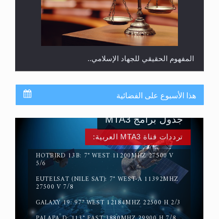
المفهوم الحقيقي للجهاد الإسلامي..
هذا الأسبوع على الفضائية
جدول برامج MTA3
ترددات قناة MTA3 العربية:
HOTBIRD 13B: 7° WEST 11200MHZ 27500 V
5/6
EUTELSAT (NILE SAT): 7° WEST-A 11392MHZ
سورة التكوير تُنبئ بزمن بعثة المسيح الموعود عليه
27500 V 7/8
السلام
GALAXY 19: 97° WEST 12184MHZ 22500 H 2/3
PALAPA D: 113° EAST 3880MHZ 29900 H 7/8