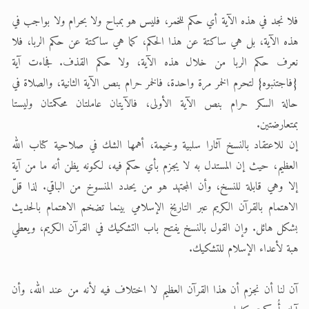
فلا نجد في هذه الآية أي حكم للخمر، فليس هو بمباح ولا بحرام ولا بواجب في
هذه الآية، بل هي ساكتة عن هذا الحكم، كما هي ساكتة عن حكم الربا، فلا
نعرف حكم الربا من خلال هذه الآية، ولا حكم القذف. فجاءت آية
{فاجتنبوه} لتحرم الخمر مرة واحدة، فالخمر حرام بنص الآية الثانية، والصلاة في
حالة السكر حرام بنص الآية الأولى، فالآيتان عاملتان محكمتان وليستا
بمتعارضتين.
إن للاعتقاد بالنسخ آثارا سلبية وخيمة، أهمها الشك في صلاحية كتاب الله
العظيم، حيث إن المستدل به لا يجزم بأي حكم فيه، لكونه يظن أنه ما من آية
إلا وهي قابلة للنسخ، وأن المجتهد هو من يحدد المنسوخ من الباقي. لذا قلّ
الاهتمام بالقرآن الكريم عبر التاريخ الإسلامي بينما تضخم الاهتمام بالحديث
بشكل هائل. وإن القول بالنسخ يفتح باب التشكيك في القرآن الكريم، ويعطي
هبة لأعداء الإسلام للتشكيك.
آن لنا أن نجزم أن هذا القرآن العظيم لا اختلاف فيه لأنه من عند الله، وأن