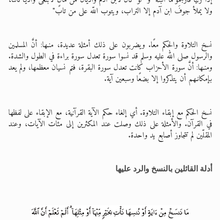
إذا زنيا فارجموهما البتة" و "لو كان لابن آدم واديان من مالٍ لابتغى واديًا ثالثًا،
ولا يملأ جوفَ ابن آدم إلا التراب، ويتوب اللّه على من تاب"
نسخ التلاوة والحكم معًا. ويضربون على ذلك أمثلة عديدة، منـها: أنَّ المسلمين
والرسول صلى الله عليه وسلم قد نسوا سورة تعدل سورة براءة في الطول والشدة.
ومنـها: أنَّ سورة الأحزاب كانت تعدل سورة البقرة، فتم نسيان معظمها، ولم يعد
بإمكانـهم أن يتذكروا إلا بضعًا وسبعين آية.
نسخ الحكم مع إبقاء التلاوة. أي إلغاء حكم الآية القرآنية، مع الإبقاء على لفظها
في القرآن. والأمثلة على ذلك وصلت عند المكثرين إلى مئات الآيات، وعند
المقلّين لم تتجاوز أصابع يد واحدة.
أدلة القائلين بالنسخ والرد عليها