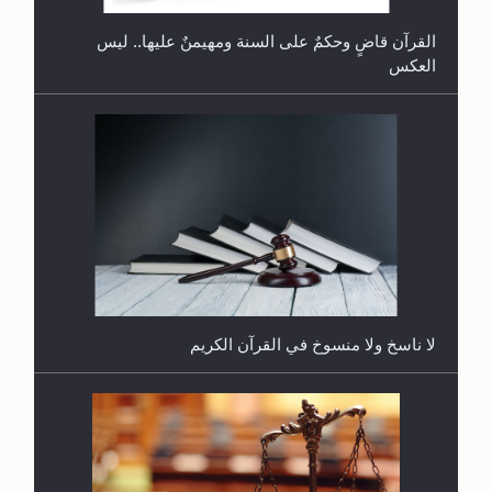
القرآن قاضٍ وحكمٌ على السنة ومهيمنٌ عليها.. ليس
العكس
هل يُحسب حول الزكاة وفق السنة الميلادية أو الهجرية؟
لا ناسخ ولا منسوخ في القرآن الكريم