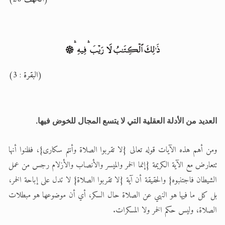
(البقرة : 3)
العديد من الأدلة العقلية التي لا يتسع المجال للخوض فيها.
ومن أهم هذه الآيات قوله تعالى {لا تقربوا الصلاة وأنتم سكارى}، فظنوا أنها
تتعارض مع الآية الكريمة {إنما الخمر والميسر والأنصاب والأزلام رجس من عمل
الشيطان فاجتنبوه} والحقيقة أن آية {لا تقربوا الصلاة} لا تدل على إباحة الخمر،
بل كل ما فيها هو النهي عن الصلاة حال السكر، أي أن موضوعها هو مبطلات
الصلاة، وليس حكم الخمر ولا المسكرات.