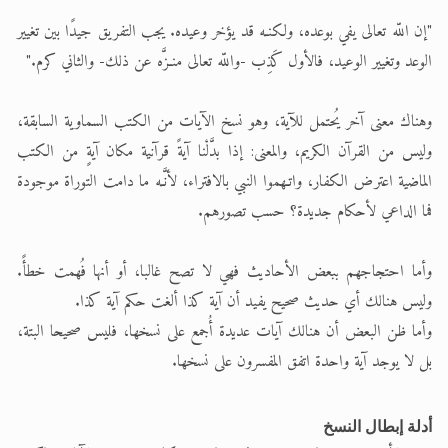
"إن اللّه تعالى يفي بوعده، ولكنـه قد يؤخر وعيده. يجب التفريق جيدًا بين تغيير
الوعد وتغيير الوعيد، فالأول كَذِب -واللّه تعالى منـزَّه عن ذلك- والثاني كرم."
وهناك معنى آخر يُحتمل للآية، وهو نسخ الآيات من الكتب السماوية السابقة،
وليس من القرآن الكريم، والمعنى: إذا بدَّلْنا آيةً قرآنية مكان آيةٍ من الكتب
الماضية اعترض الكفار، واتـهموا النبي بالافتراء، لأنَّـه ما دامت التوراة موجودة
فما الداعي لأحكام جديدة؟ حسب تصورهم.
وأما احتجاجهم ببعض الأحاديث فهي لا تصح غالبا، أو أنها فُهمت خطأً.
وليس هنالك أي حديث صحيح يفيد أن آية كذا ألغت حكم آية كذا.
وأما ظن البعض أن هنالك آيات عديدة أُجمع على نسخها، فليس صحيحا البتة،
بل لا يوجد آية واحدة اتفق المفسرون على نسخها.
أدلة إبطال النسخ