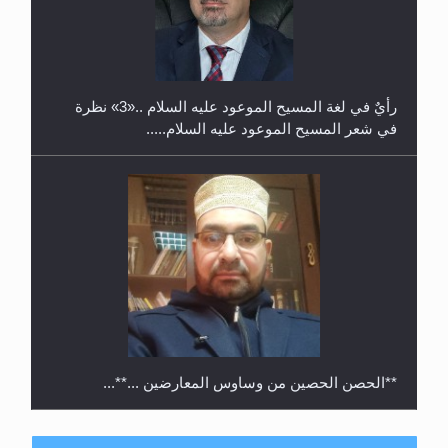
حفل توزيع الشهادات في الجامعة الأحمدية بنيجيريا لعام
2025
رأيٌ في لغة المسيح الموعود عليه السلام ..«3» نظرة
في شعر المسيح الموعود عليه السلام.....
**الحصن الحصين من وساوس المعارضين ...**...