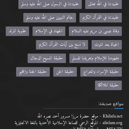
عقيدتنا في الله تعالى
عقيدتنا في الرسول صلى الله عليه وسلم
عقيدتنا في القرآن الكريم
خاتم النبيين صلى الله عليه وسلم
وفاة عيسى بن مريم عليه السلام
الجهاد في الإسلام
عقوبة المرتد
الحياة بعد الموت
لا نسخ بين آيات القرآن الكريم
مفهومنا للإسلام وتعريفنا للمسلم
حقيقة المسيح الدجال
حقيقة الإسراء والمعراج
حقيقة الجن
حقيقة الجنة والجحيم
حقيقة الملائكة
مواقع صديقة:
Khilafa.net - موقع حضرة مرزا مسرور أحمد نصره الله
alislam.org - الموقع الرسمي للجماعة الإسلامية الأحمدية باللغة الانجليزية