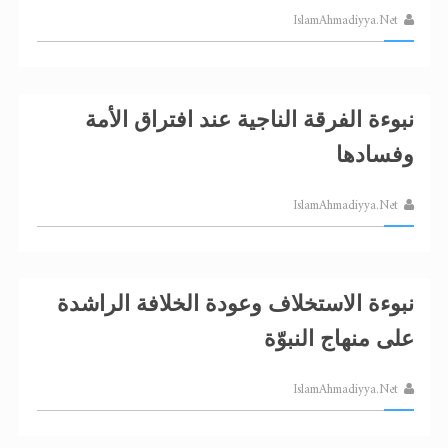
تعميم هامّ لأفراد الجماعة >> المزيد
IslamAhmadiyya.Net
نبوءة الفرقة الناجية عند افتراق الأمة
وفسادها
IslamAhmadiyya.Net
نبوءة الاستخلاف وعودة الخلافة الراشدة
على منهاج النبوّة
IslamAhmadiyya.Net