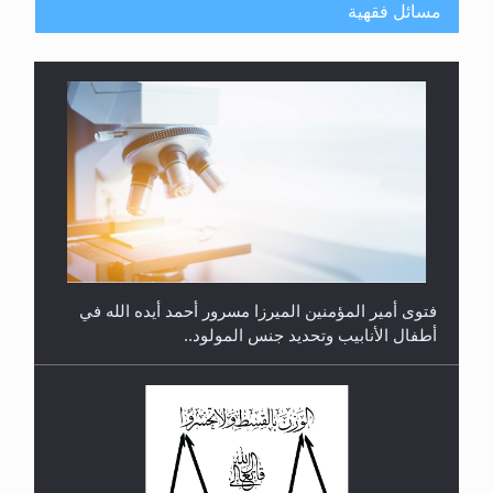
مسائل فقهية
متطلَّبات التّحريك الجديد...
فتوى أمير المؤمنين الميرزا مسرور أحمد أيده الله في
أطفال الأنابيب وتحديد جنس المولود..
رأيٌ في لغة المسيح الموعود عليه السلام.. 4...