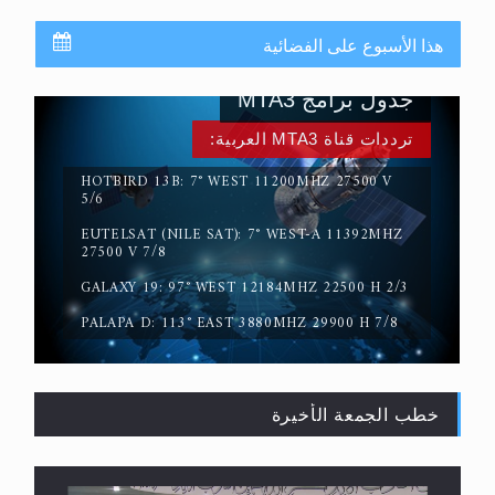
هذا الأسبوع على الفضائية
جدول برامج MTA3
ترددات قناة MTA3 العربية:
HOTBIRD 13B: 7° WEST 11200MHZ 27500 V
5/6
EUTELSAT (NILE SAT): 7° WEST-A 11392MHZ
حقيقة المسيح الدجال
27500 V 7/8
GALAXY 19: 97° WEST 12184MHZ 22500 H 2/3
PALAPA D: 113° EAST 3880MHZ 29900 H 7/8
خطب الجمعة الأخيرة