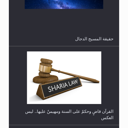
هل من الصحيح أن ديّة المرأة المقتولة تساوي نصف ديّة
الرجل المقتول؟
حقيقة المسيح الدجال
هل تعتبر الأشفار الاصطناعية (الرموش الاصطناعية)
والأظافر البلاستيكية وطلاء الأظافر حاجبا للوضوء وهل
يُسمح الصلاة بها؟
القرآن قاضٍ وحكمٌ على السنة ومهيمنٌ عليها.. ليس
العكس