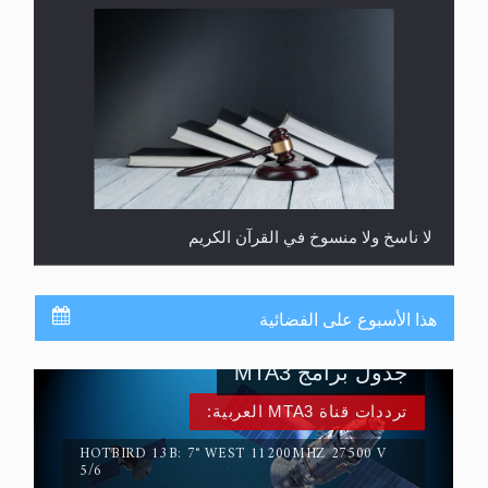
لا ناسخ ولا منسوخ في القرآن الكريم
هذا الأسبوع على الفضائية
جدول برامج MTA3
ترددات قناة MTA3 العربية:
HOTBIRD 13B: 7° WEST 11200MHZ 27500 V
5/6