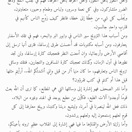
وأهل الثغور بأهل الثغور، وأهل الحرفة بأهل الحرفة، فهم في جلب النفع ودفع
الضرر متشاركون. وفي كل نعمة وسرور، ولباس وطعام وحبور، متعاونون.
ويُجلَب كل شيء من خِطّة إلى خطة، فانظر كيف زوّج الناس كأنهم في
قاربٍ واحدٍ جالسون.
ومن أسباب هذا التزويج سير الناس في وابور البر والبحر، فهم في تلك الأسفار
يتعارفون. ومن أسبابه مكتوبات قد أُحسنت طرق إرسالها، فترى أنها ترسل إلى
أقاصي الأرض وأرجائها، وإن أمعنت النظر فتعجبك كثرة إرسالها، ولن تجد
نظيرها في أول الزمان، وكذلك تعجبك كثرة المسافرين والتجارين. فتلك وسائل
تزويج الناس وتعارفهم، ما كان منها أثر من قبل وإني أنشدتُكم الله.. أرأيتم مثلها
قبل هذا أو كنتم في كتب تقرؤون؟
وأما نشر الصحف فهو إشارة إلى وسائلها التي هي المطابع، كما ترى أن الله بعث
قومًا أوجدوا آلات الطبع، فكأين مِن مطبع يوجد في الهند وغيره من البلاد.
ذلك فعل الله لينصرنا في أمرنا، وليشيع ديننا وكتبنا، ويبلغ معارفنا إلى كل
قومٍ لعلهم يستمعون إليه ولعلهم يرشدون.
وأما زلزلة الأرض وإلقاؤها ما فيها فهي إشارة إلى انقلاب عظيم ترونه بأعينكم،