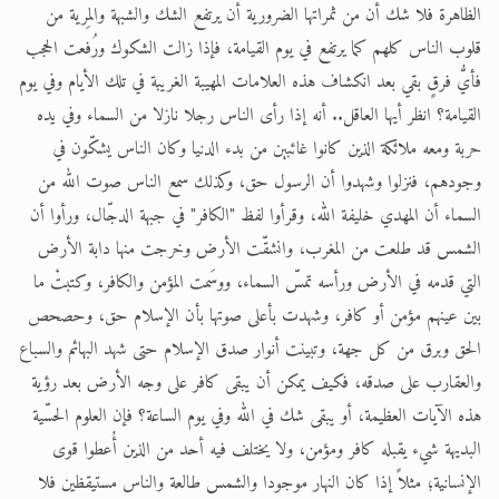
الظاهرة فلا شك أن من ثمراتها الضرورية أن يرتفع الشك والشبهة والمِرية من
قلوب الناس كلهم كما يرتفع في يوم القيامة، فإذا زالت الشكوك ورُفعت الحجب
فأيُّ فرقٍ بقي بعد انكشاف هذه العلامات المهيبة الغريبة في تلك الأيام وفي يوم
القيامة؟ انظر أيها العاقل.. أنه إذا رأى الناس رجلا نازلا من السماء وفي يده
حربة ومعه ملائكة الذين كانوا غائبين من بدء الدنيا وكان الناس يشكّون في
وجودهم، فنزلوا وشهدوا أن الرسول حق، وكذلك سمع الناس صوت الله من
السماء أن المهدي خليفة الله، وقرأوا لفظ "الكافر" في جبهة الدجّال، ورأوا أن
الشمس قد طلعت من المغرب، وانشقّت الأرض وخرجت منها دابة الأرض
التي قدمه في الأرض ورأسه تمسّ السماء، ووسَمت المؤمن والكافر، وكتبتْ ما
بين عينهم مؤمن أو كافر، وشهدت بأعلى صوتها بأن الإسلام حق، وحصحص
الحق وبرق من كل جهة، وتبينت أنوار صدق الإسلام حتى شهد البهائم والسباع
والعقارب على صدقه، فكيف يمكن أن يبقى كافر على وجه الأرض بعد رؤية
هذه الآيات العظيمة، أو يبقى شك في الله وفي يوم الساعة؟ فإن العلوم الحسّية
البديهة شيء يقبله كافر ومؤمن، ولا يختلف فيه أحد من الذين أُعطوا قوى
الإنسانية؛ مثلاً إذا كان النهار موجودا والشمس طالعة والناس مستيقظين فلا