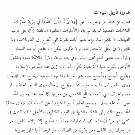
الحجّ.. دلالات، حِكم، وأهداف >> المزيد
ضرورة تأويل النبوءات
فثبت من قوله عز وجل .. أعني {وَلا يَزَالُ الَّذِينَ كَفَرُوا في مِرْيَةٍ مِنْهُ} أن
اقرأ هذا المقال في أهمية عيد الأضحى و
العلامات القطعية المزيلة للمِرية، والأمارات الظاهرة الناطقة الدّالة على قُرب
القيامة.. لا تظهر أبدا، وإنما تظهر آيات نظرية التي تحتاج إلى التأويلات، ولا
تظهر إلا في حُلل الاستعارات، وإلا فكيف يمكن أن تنفتح أبواب السماء
وينزل منها عيسى أمام أعين الناس وفي يده حربة، وتنزل الملائكة معه، وتنشقّ
الأرض وتخرج منها دابّة عجيبة تكلِّم الناسَ أن الدين عند الله هو الإسلام،
ويخرج يأجوج ومأجوج بصورهم الغريبة وآذانهم الطويلة، ويخرج حمار الدجّال
ويرى الناس "بين أذنيه سبعون باعا"، ويخرج الدجّال ويرى الناس الجنةَ والنار
معه والخزائن التي تتبعه، وتطلُع الشمس من مغربها كما أخبر عنها رسول الله
صلى الله عليه وسلم ، ويسمع الخَلق أصواتا متواترة عن السماء أن المهدي خليفة
الله، ومع ذلك يبقى الشك والشبهة في قلوب الكافرين. ولأجل ذلك كتبتُ في
كتبي غير مرة أن هذه كلها استعارات وما أراد الله بها إلا ابتلاء الناس ليعلم
من يعرفها بنور القلب ومن يكون من الضالين. ولو فرضنا أنها تظهر بصورها