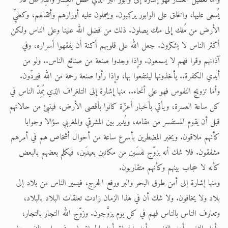
وأما تعطيل العشار فهو إشارة إلى وابور البر الذي عطّل العِشار والقِلاص فلا
يُسعى عليها، والخلق على الوابور يركبون. ويحملون عليه أوزارهم وأثقالهم، وكطيِّ
الأرض من مُلك إلى ملك يصلون. ذلك من فضل الله علينا وعلى الناس ولكن
أكثر الناس لا يشكرون. جعل الله على قلوبهم أكنة أن يفقهوا أسراره، وفي
آذانهم وقرا فهم لا يسمعون. وإذا وجدوا صنعة من صنائع الناس.. ولو من
أيدي الكفرة.. يأخذونها لينتفعوا بها، وإذا رأوا صنعة رحمة من الله فيردّون.
وأما تزويج النفوس فهو على أنحاء.. منها إشارة إلى التلغراف الذي يُمِدّ الناس في
كل ساعة العسرة، ويأتي بأخبار أعزّة كانوا بأقصى الأرض، فينبئ من حالاتهم
قبل أن يقوم المستفسر من مقامه، ويُدير بين المشرقي والمغربي سؤالا وجوابا
كأنهم ملاقون. ويخبر المضطرين بأسرع ساعة من أحوال أشخاص هم في أمرهم
مشفقون. فلا شك أنه يزوّج نفسَين من مكانين بعيدَين، فيكلم بعضهم بالبعض
كأنه لا حجاب بينهم وكأنهم متقاربون.
ومنها إشارة إلى أمن طرق البحر والبر ورفع الحرج، فيسير الناس من بلاد إلى
بلاد ولا يخافون. ولا شك أن في هذا الزمان زادت تعلقات البلاد بالبلاد،
وتعارف الناس بالناس فهم في كل يوم يزوَّجون. وزوّج الله التجار بالتجار،