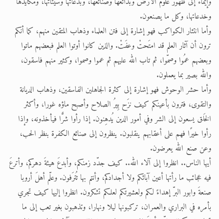
وإيماء إلى ظهور علوم الأرض وبدائعها وصنائعها، وبدعاتها وسيئاتها، ومكايدها
وخدعاتها، وكل ما يصنعون.
وأما انتثار الكواكب فهو إشارة إلى فتن العلماء وذهاب المتقين منهم، كما أنكم
ترون أن آثار العلم قد امتَحتْ وعفَتْ. والذين كانوا أوتوا العلم فبعضهم ماتوا
وبعضهم عمُوا وصمّوا، ثم تاب الله عليهم ثم عموا وصموا، وكثير منهم فاسقون،
والله بصير بما يعملون.
وأما حشر الوحوش فهو إشارة إلى كثرة الجاهلين الفاسقين، وذهاب الديانة
والتقوى، فترون بأعينكم كيف نزَح بِيرُ الصلاح وأصبح ماؤه غورا، وأكثر
الخَلق يسعون إلى الشر وفي أمور الدين يُدهِنون. إذا رأوا شرًّا فيأخذونه، وإذا
رأوا خيرًا فهم على أعقابهم ينقلبون. ينظرون إلى صنائع الكفرة بنظر الحب،
وعن صنع الله يعرضون.
أيها الناس.. انظروا إلى آلاء الله.. كيف جدّد زمنكم، وأبدعَ هيئةَ دهركم، وأترعَ
فيه عجائب ما رأتها أعين آبائكم ولا أجدادكم، وأنتم بها تُترَفون. وعلّم أهلَ أروبا
صنعةَ وابور البرّ إهداءً لكم ولعشيرتكم لعلكم تشكرون. انظروا إليها كيف تجري
بأمره في البراري والعمران، تركبونها ليلا ونهارا، وتذهبون بغير تعب إلى ما