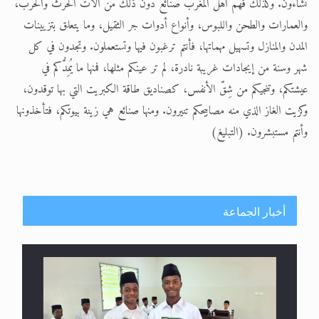
تشاءون. وكذلك فهّم أهلَ المغرب صنائع دون ذلك من آلات الحرث والحرب،
والعمارات والطحن واللبوس، وأنواع أدوات جر الثقيل، وما يتعلق بتزيينات
المدن والمنازل وتسهيل مهماتها، فأنتم ترغبون فيها وتستعملون. وتجدون في كل
شهر وسنة من إيجادات غريبة نادرة، لم تر عينكم مثلها، فمنها ما يُمِدُّكم في
عيشتكم، وتنجيكم من شِقّ الأنفس، كصناديق طاقة الكبريت التي بها توقدون،
وكزيت الغاز الذي منه مصابيحكم تنيرون. ومنها صنائع هي زينة بيوتكم، فتأخذونها
وأنتم مستبشرون. (التبليغ)
أخبار الجماعة