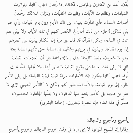
يُنكره أحد من الكافرين والمؤمنين. فكذلك إذا رُفعت الحجب كلها، وتواترت
الشهادات، وتظاهرت الآيات، وظهرت المخفيّات، وتنزلت الملائكة، وسُمعتْ
أصوات السماء، فأي تفاوُت بقيت بين تلك الأيام وبين يوم القيامة، وأي مفر
بقي للمنكرين؟ فلزم من ذلك أن يُسلِم الكفار كلهم في تلك الأيام، ولا يبقى لهم
شك في الساعة؛ ولكن القرآن قد قال غير مرة إن الكفار يبقون على كفرهم
إلى يوم القيامة، ويبقون في مِريتهم وشكّهم في الساعة حتى تأتيهم الساعة بغتة
وهم لا يشعرون. ولفظ "البغتة" تدل بدلالة واضحة على أن العلامات القطعية
التي لا يبقى شك بعدها على وقوع القيامة لا تظهر أبدا، ولا تجليها الله بحيث
تُرفع الحجب كلها وتكون تلك الأمارات مرآة يقينية لرؤية القيامة، بل يبقى الأمر
نظريا إلى يوم القيامة، والأمارات تظهر كلها ولكن لا كالأمر البديهي الذي لا
مفر من قبوله، بل كأمور ينتفع منها العاقلون، ولا يمسّها الجاهلون المتعصبون،
فتدبَّرْ في هذا المقام فإنه تبصرة للمتدبرين. (حمامة البشرى)
يأجوج ومأجوج والدجال:
وقالوا إن المسيح الموعود لا يجيء إلا في وقت خروج الدجال، وخروج يأجوج