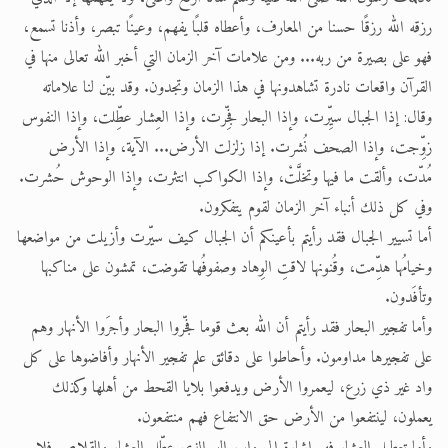
رزقه الله رزقًا حسنا من المعارف، وأعطاه قلبًا يفهم، وعينًا تبصر، وأذنا تسمع،
فهو على بصيرة من ربه... ومن علامات آخر الزمان التي أخبر الله تعالى منها في
القرآن واقعات نادرة تشاهدونها في هذا الزمان وتجدون. وقد بيّن لنا علاماته
وقال: إذا الجبال سيِّرت، وإذا البحار فجِّرت، وإذا العِشار عطِّلت، وإذا النفوس
زوِّجت، وإذا الصحف نُشرت. إذا زلزلت الأرض... الآية، وإذا الأرض
مُدّت، وألقت ما فيها وتخلَّتْ، وإذا الكواكب انتثرت، وإذا الوحوش حُشرت.
وفي كل ذلك أنباء آخر الزمان لقوم يتفكرون.
أما تسيير الجبال فقد رأيتم بأعينكم أن الجبال كيف سيّرت وأزيلت من مواضعها
وخيامُها هدِّمت، وقُنونها لاقتِ الوِهاد وصفوفُها تقوضت، تمشون على مناكبها
وتأفَدون.
وأما تفجير البحار فقد رأيتم أن الله بعث قوما فجّروا البحار وأجرَوا الأنهار وهم
على تفجيرها مداومون. وأحاطوا على دقائق علم تفجير الأنهار وأفاضوها على كل
واد غير ذي زرع، ليعمروا الأرض ويدفعوا بلايا القحط من أهلها وكذلك
يعملون، لينتفعوا من الأرض حق الانتفاع فهم منتفعون.