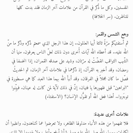
المفسدين. وكل ما ذُكر في القرآن من علامات آخر الزمان فقد بدت كلها
للناظرين. (سر الخلافة)
وجمع الشمس والقمر:
ثم أستفتيكم مرّةً ثالثة أيها العالمون.. إن هذا الرجل الذي سمعتم ذكره وذكر ما منّ
الله عليه.. قد أعطاه الله آيات أُخرى دون ذلك لعلّ الناس يعرفون. منها أن
الشّهب الثواقب انقضّتْ له مرّتان، وشهد على صدقه القمران، إذا انخسفا في
رمضان، وقد أخبر به القرآن، إذ ذكرهما في علامات آخر الزمان، ثم الحديثُ
فصّل ما كان مجملاً في الفرقان، وقد أنبأ الله بهما هذا العبد كما هي مسطورة في
"البراهين" قبل ظهورها يا فتيان، إنّ في ذلك لآية لمن كانت له عينان. فبيِّنوا
توجَروا.. أهذا فعل الله أو تقوُّل الإنسان؟ (الاستفتاء)
علامات أخرى عديدة:
فلا تفهموا من هذه الأنباء مدلولها الظاهر، ولا تعرضوا عما تشاهدون. واعلموا أن
لكلمات رسول الله صلى الله عليه وسلم شأنا أرفع وأعلى، ولا يفهمها إلا الذي