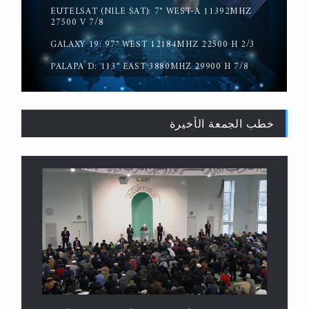
EUTELSAT (NILE SAT): 7° WEST-A 11392MHZ
المفهوم الحقيقي للجهاد الإسلامي..
27500 V 7/8
GALAXY 19: 97° WEST 12184MHZ 22500 H 2/3
PALAPA D: 113° EAST 3880MHZ 29900 H 7/8
خطب الجمعة الأخيرة
سورة التكوير تُنبئ بزمن بعثة المسيح الموعود عليه
السلام