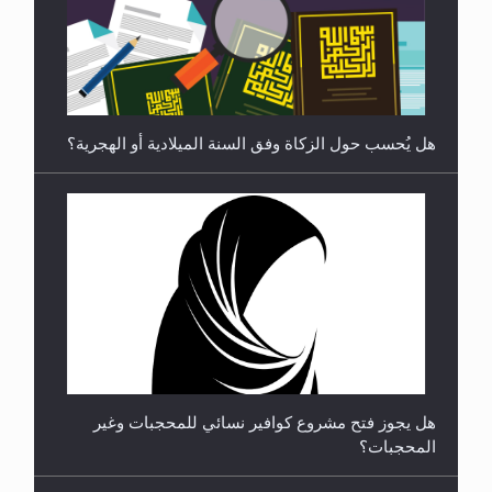
رأيٌ في لغة المسيح الموعود عليه السلام ..«3» نظرة
في شعر المسيح الموعود عليه السلام.....
هل يُحسب حول الزكاة وفق السنة الميلادية أو الهجرية؟
**الحصن الحصين من وساوس المعارضين ...**...
هل يجوز فتح مشروع كوافير نسائي للمحجبات وغير
المحجبات؟