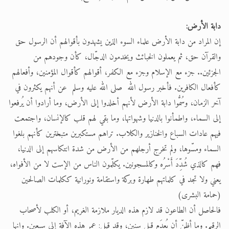
دابة الأرض:
إن المراد من دابة الأرض علماء السوء الذين يشهدون بأقوالهم أن الرسول حق
والقرآن حق، ثم يعملون الخبائث ويخدمون الدجّال، كأن وجودهم من
الجزئين.. جزء مع الإسلام وجزء مع الكفر، أقوالهم كأقوال المؤمنين، وأفعالهم
كأفعال الكافرين. فأخبر رسول الله صلى الله عليه وسلم عن أنهم يكثرون في
آخر الزمان، وسُمُّوا دابة الأرض لأنهم أخلدوا إلى الأرض، وما أرادوا أن يُرفعوا
إلى السماء، واطمأنوا بالدنيا وشهواتها، وما بقي لهم قلب كالإنسان، واجتمعت
فيهم عادات السباع والخنازير والكلاب. تراهم مستكبرين متبخترين كأنهم بلغوا
السماء ومسّوها، ولم تخرج أرجلهم من الأرض من شدة انتكاسهم إلى الدنيا،
فهم كالذي شُدِّدَ أَسْرُه وكالمسجونين. يكلّمون الناس من الإست لا من الأفواه،
يعني ولا تجد في كلماتهم طهارة وبركة واستقامة ونورانية ككلمات الصالحين
(حمامة البشرى)
فالحاصل أن الطاعون قد لازم هذه الديار ملازمة الغريم، أو الكلب لأصحاب
الرقيم. وما أظنّ أن يُعدَم قبل سنين، وقد قيل: عمر هذه الآفة إلى سبعين. وإنها