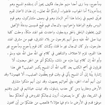
ومأجوج، وما نرى أحدا منهم خارجا، فكيف يجوز أن يستقدم المسيح وهم
يستأخرون؟ أما الجواب، فاعلموا.. أرشدكم الله تعالى.. إن هذان لاسمان لقوم
تفرّق شعبهم في زماننا هذا آخرِ الزمان وهم في وصف متشاركون. وهم قوم
الروس وقوم البراطنة وإخوانهم، والدجال فيهم فَيجُ قسيسين ودعاةُ الإنجيل
الذين يخلطون الباطل بالحق ويدجلون. واعتدت لهم الهند متكأ، وحقت كلمة
نبينا صلى الله عليه وسلم أنهم يخرجون من بلاد المشرق، فهم من مشرق الهند
خارجون. ولو كان الدجال غير ما قلنا، وكذلك كان قوم يأجوج ومأجوج غير
هذا القوم، للزم الاختلاف والتناقض في كلام نبي الله صلى الله عليه وسلم .
وأيم الله إن كلام نبينا منزه عن ذلك، ولكنكم أنتم عن الحق مبعدون. ألا
تقرؤون في أصح الكتب بعد كتاب الله أن المسيح يكسر الصليب؟ ففي هذا
إشارة بيّنة إلى أن المسيح يأتي في وقت قوم يعظّمون الصليب.. ألا تفهمون؟ وقد
تبين أنهم أعداء الحق، وفي أهوائهم يعمهون. وقد تبين أنهم ملكوا مشارق
الأرض ومغاربها ومن كل حدب ينسِلون. وقد تبينت خياناتهم في الدين وفتنهم
في الشريعة، وفي كل ما يصنعون. أترون لدجالكم المفروض في أذهانكم سعةَ
موطئِ قدم في الأرض ما دام فيها هؤلاء؟ فالعجب من عقلكم! من أين تنحتون