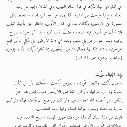
هي النار التي جاء ذكرها في قول خاتم النبيين، وفي القرآن المجيد من رب
العالمين، وإنها خرجت من المشرق كما رُوي عن خير المرسلين، وستحيط بكل
معمورة من الأرضين، وكذلك جاء في كتب الأولين، فانتظر حتى يأتيك اليقين.
فلا تسأل عن أمرها فإنه عسير، وغضبُ الرب كبير، وفي كل طرف صراخ
وزفير، وليس هو مرض بل سعير. وتلك هي دابّة الأرض التي تكلِّم الناسَ فهم
يجرحون، واشتد تكليمها فيُغتال الناس ويُقعَصون بما كانوا بآيات الله لا يؤمنون
(مواهب الرحمن، ص 21 22)
وإذا الجبال سيِّرت:
والجبال دُكّت، والبحار فُجّرت، والنفوس زُوّجت، وجُعلت الأرض كأنها
مطويّة ومزلف طرفيها، وتُركت القِلاص فلا يُسعى عليها. وليس هذا محلّ
إلباس، بل أرصده الله لخير الناس، ولو كان من صنع الدجّالين. فهذه المراكب
جارية مذ مُدّة، وليست سواها قعدة، وفيها آيات للمتفطنين.
فثبت من هذا البيان أن هذا هو وقت ظهور المهدي ومسيح الزمان، فإن
الضلالة قد عمّت، والأرض فسدت، وأنواع الفتن ظهرت، وكثرت غوائل