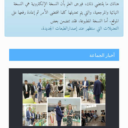
هنالك ما يقتضي ذلك، فيرجى العلم بأن النسخة الإلكترونية هي النسخة
النهائية والمرجعية، والتي يتم تعديلها كلما اقتضى الأمر ثم إعادة رفعها على
الموقع. أما النسخة المطبوعة، فقد تتضمن بعض
التعديلات التي ستظهر عند إصدارالطبعات الجديدة.
أخبار الجماعة