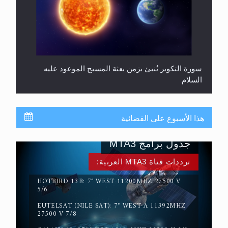
سورة التكوير تُنبئ بزمن بعثة المسيح الموعود عليه
السلام
هذا الأسبوع على الفضائية
جدول برامج MTA3
ترددات قناة MTA3 العربية:
HOTBIRD 13B: 7° WEST 11200MHZ 27500 V
5/6
EUTELSAT (NILE SAT): 7° WEST-A 11392MHZ
حقيقة المسيح الدجال
27500 V 7/8