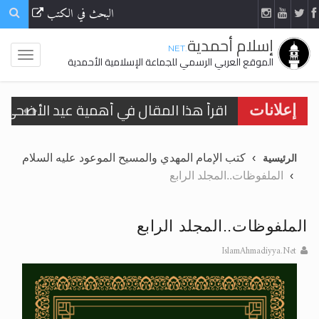
البحث في الكتب
إسلام أحمدية
.NET
الموقع العربي الرسمي للجماعة الإسلامية الأحمدية
اقرأ هذا المقال في أهمية عيد الأضحى و
إعلانات
الحجّ.. دلالات، حِكم، وأهداف >> المزيد
كتب الإمام المهدي والمسيح الموعود عليه السلام
الرئيسية
تعميم هامّ لأفراد الجماعة >> المزيد
الملفوظات..المجلد الرابع
تعميم هامّ لأفراد الجماعة >> المزيد
الملفوظات..المجلد الرابع
IslamAhmadiyya.Net
اقرأ هذا الكتاب وتعرّف على حقيقة الإسرا