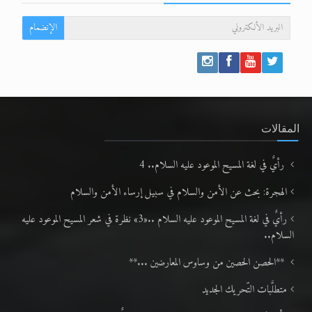
الإنضمام
المقالات
رأيٌ في لغة المسيح الموعود عليه السلام.. 4
الهجرة: بحث عن الأمن والسلام في سبيل إرساء الأمن والسلام
رأيٌ في لغة المسيح الموعود عليه السلام ..«3» نظرة في شعر المسيح الموعود عليه
السلام..
**الحصن الحصين من وساوس المعارضين ...**
متطلَّبات التّحريك الجديد