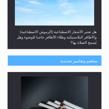
هل تعتبر الأشفار الاصطناعية (الرموش الاصطناعية)
والأظافر البلاستيكية وطلاء الأظافر حاجبا للوضوء وهل
يُسمح الصلاة بها؟
مفاهيم وتفاسير تجديدية
هل يُحسب حول الزكاة وفق السنة الميلادية أو الهجرية؟