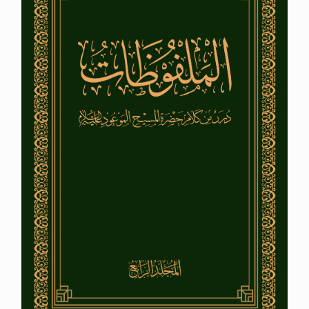
الحجّ.. دلالات، حِكم، وأهداف >> المزيد
اقرأ هذا المقال في أهمية عيد الأضحى و