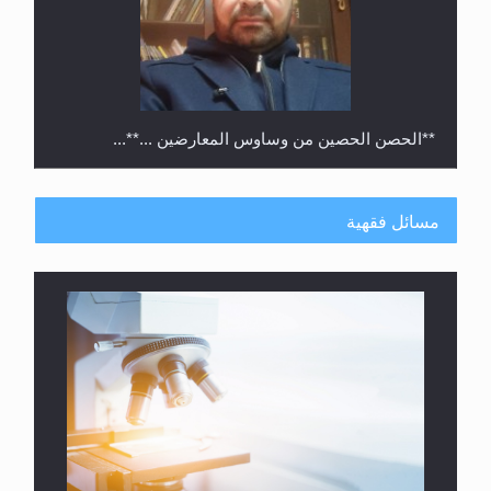
**الحصن الحصين من وساوس المعارضين ...**...
مسائل فقهية
متطلَّبات التّحريك الجديد...