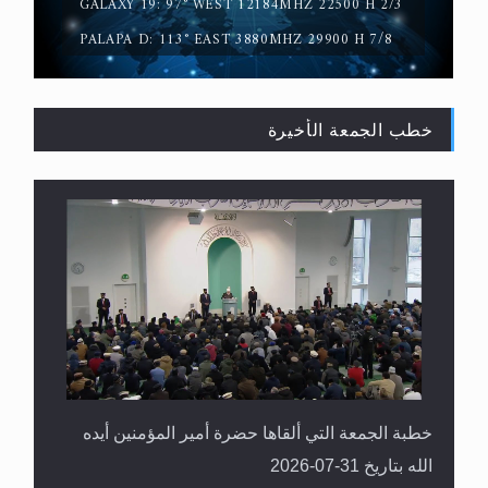
GALAXY 19: 97° WEST 12184MHZ 22500 H 2/3
PALAPA D: 113° EAST 3880MHZ 29900 H 7/8
خطب الجمعة الأخيرة
القرآن قاضٍ وحكمٌ على السنة ومهيمنٌ عليها.. ليس
العكس
خطبة الجمعة التي ألقاها حضرة أمير المؤمنين أيده
الله بتاريخ 31-07-2026