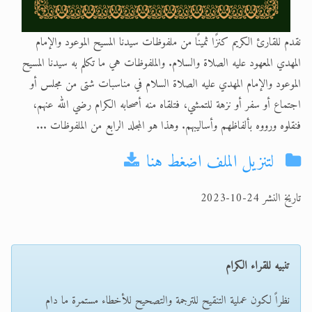
نقدم للقارئ الكريم كنزًا ثمينًا من ملفوظات سيدنا المسيح الموعود والإمام
المهدي المعهود عليه الصلاة والسلام. والملفوظات هي ما تكلم به سيدنا المسيح
الموعود والإمام المهدي عليه الصلاة السلام في مناسبات شتى من مجلس أو
اجتماع أو سفر أو نزهة للتمشي، فتلقاه منه أصحابه الكرام رضي الله عنهم،
فنقلوه ورووه بألفاظهم وأساليبهم. وهذا هو المجلد الرابع من الملفوظات ...
لتنزيل الملف اضغط هنا
تاريخ النشر 24-10-2023
تنبيه للقراء الكرام
نظراً لكون عملية التنقيح للترجمة والتصحيح للأخطاء مستمرة ما دام