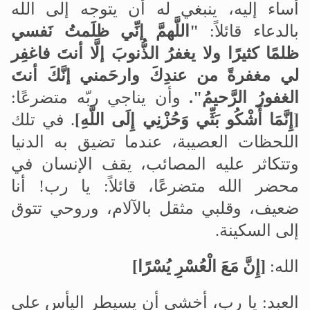
أساء إليه، ينبغي له أن يتوجه إلى الله
بالدعاء قائلاً
:
"اللَّهمَّ إنِّي ظلَمتُ نَفسي
ظلمًا كثيرًا ولا يغفرُ الذُّنوبَ إلَّا أنتَ فاغفِر
لي مغفرةً من عندِكَ وارحَمني إنَّكَ أنتَ
الغفورُ الرَّحيمُ".
وأن يناجي ربّه متضرعًا:
]
إِنَّمَا أَشْكُو بَثِّي وَحُزْنِي إِلَى اللَّهِ
[
. في تلك
اللحظات العصيبة، عندما تضيق به الدنيا
وتتكاثر عليه المصائب، يقف الإنسان في
محضر الله متضرعًا، قائلاً:
يا رب! أنا
ضعيف، وقلبي مثقل بالآلام، وروحي تتوق
إلى السكينة
.
الله:
]
إِنَّ مَعَ الْعُسْرِ يُسْرًا
[
العبد: يا رب، أخشى أن يسيطر اليأس على