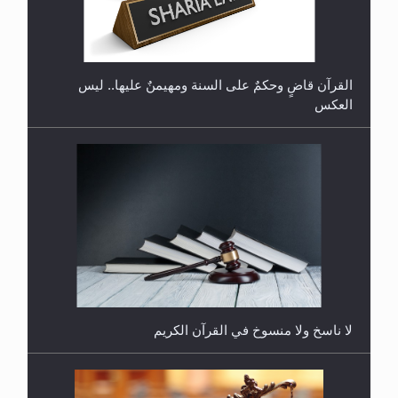
هل تعتبر الأشفار الاصطناعية (الرموش الاصطناعية)
والأظافر البلاستيكية وطلاء الأظافر حاجبا للوضوء وهل
يُسمح الصلاة بها؟
القرآن قاضٍ وحكمٌ على السنة ومهيمنٌ عليها.. ليس
العكس
هل يُحسب حول الزكاة وفق السنة الميلادية أو الهجرية؟
لا ناسخ ولا منسوخ في القرآن الكريم