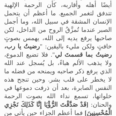
أيضًا أهله وأقاربه، كأن الرحمة الإلهية
تتدفق لتغمر الجميع
.
ما أعظم أن يتحمل
الإنسان المشقة في سبيل الله، وما أجمل
الصبر عندما تُمزَّقُ الروح من الداخل، لكن
صاحبها يرفع يديه إلى الله، يهمس بصوتٍ
خافتٍ ولكن مليء باليقين
:
"
رضيتُ يا رب،
رضيتُ بما قسمتَ لي
". فلا تضيع الدموع،
ولا يذهب الألم هباءً، بل يُسجل عند الله
الذي يرفع ذكر صاحبه ويمنحه من فضله ما
لا يخطر على قلب بشر
.
وحين تنجح هذه
النفس الصابرة، بعد أن ذرفت دموعها في
خلواتها، تسمع نداء الله بصوت الرحمة
والحنان:
]
قَدْ صَدَّقْتَ الرُّؤْيَا إِنَّا كَذَلِكَ نَجْزِي
الْمُحْسِنِينَ
[
فما أعظم الجزاء حين يأتي من