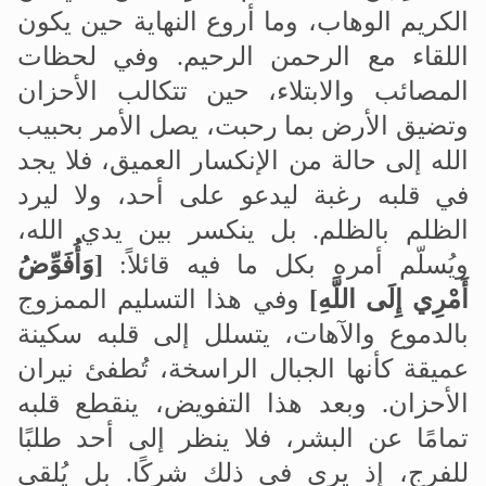
الكريم الوهاب، وما أروع النهاية حين يكون
اللقاء مع الرحمن الرحيم
.
وفي لحظات
المصائب والابتلاء، حين تتكالب الأحزان
وتضيق الأرض بما رحبت، يصل الأمر بحبيب
الله إلى حالة من الإنكسار العميق، فلا يجد
في قلبه رغبة ليدعو على أحد، ولا ليرد
الظلم بالظلم. بل ينكسر بين يدي الله،
ويُسلّم أمره بكل ما فيه قائلاً:
]
وَأُفَوِّضُ
أَمْرِي إِلَى اللَّهِ
[
وفي هذا التسليم الممزوج
بالدموع والآهات، يتسلل إلى قلبه سكينة
عميقة كأنها الجبال الراسخة، تُطفئ نيران
الأحزان
.
وبعد هذا التفويض، ينقطع قلبه
تمامًا عن البشر، فلا ينظر إلى أحد طلبًا
للفرج، إذ يرى في ذلك شركًا. بل يُلقي