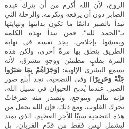
الروح، لأن الله أكرم من أن يترك عبده
الصابر دون أن يرفعه ويكرمه
.
والرحلة التي
تبدأ بالصبر دائمًا ما تكون بدايتها ونهايتها
بـ"الحمد لله". فمن يبدأ بهذه الكلمة
ويعيشها بإخلاص، يجد نفسه في نهاية
الطريق ينطق بها مرةً أخرى، ولكن هذه
المرة بقلبٍ مطمئن ووجهٍ مشرق، لأنه
يسمع البشرى الإلهية:
]
وَجَزَاهُمْ بِمَا صَبَرُوا
جَنَّةً وَحَرِيرًا
[
وفي التضحية، نجد أبلغ صور
الصبر. عندما يُذبح الحيوان في سبيل الله،
فإنه يتألم ويتوجع، وتصدر منه صرخاتٌ
تحرك القلوب. ومع ذلك، فإن الله يجعل من
هذه التضحية سببًا للأجر العظيم، الذي يمتد
ليشمل ليس فقط من قدّم القربان، بل