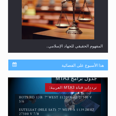
المفهوم الحقيقي للجهاد الإسلامي..
هذا الأسبوع على الفضائية
جدول برامج MTA3
ترددات قناة MTA3 العربية:
HOTBIRD 13B: 7° WEST 11200MHZ 27500 V
5/6
EUTELSAT (NILE SAT): 7° WEST-A 11392MHZ
سورة التكوير تُنبئ بزمن بعثة المسيح الموعود عليه
27500 V 7/8