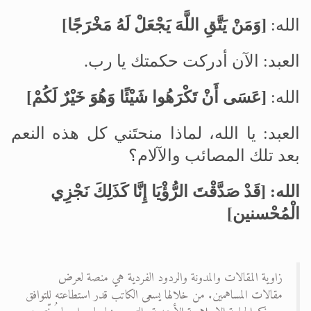
الله:
]
وَمَنْ يَتَّقِ اللَّهَ يَجْعَلْ لَهُ مَخْرَجًا
[
العبد: الآن أدركت حكمتك يا رب
.
الله:
]
عَسَى أَنْ تَكْرَهُوا شَيْئًا وَهُوَ خَيْرٌ لَكُمْ
[
العبد: يا الله، لماذا منحتَني كل هذه النعم
بعد تلك المصائب والآلام؟
الله:
]
قَدْ صَدَّقْتَ الرُّؤْيَا إِنَّا كَذَلِكَ نَجْزِي
الْمُحْسنين
[
زاوية المقالات والمدونة والردود الفردية هي منصة لعرض
مقالات المساهمين. من خلالها يسعى الكاتب قدر استطاعته للتوافق