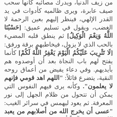
من زيف الدنيا، ويدرك مصائبه كأنها سحب
صيف عابرة
،
ويرى ظالميه كأدوات في يد
القدر الإلهي، فينظر إليهم بعين الرحمة لا
الغضب، ويقول في تسليم عميق:
]
حَسْبُنَا
اللَّهُ وَنِعْمَ الْوَكِيلُ
[
ثم ينطق قلبه المضيء
بالحب الذي لا يزول، فيخاطبهم برقة ورفق:
]
لَا تَثْرِيبَ عَلَيْكُمُ الْيَوْمَ يَغْفِرُ اللَّهُ لَكُمْ
[
كأنما
يفتح لهم باب النجاة بعد أن أوصدوه هم
بأيديهم. وفي دعاء يفيض من أعماق روحه
النقية، يتضرع قائلاً:
"اللهم اهد قومي فإنهم
لا يعلمون".
وكأنه يرى فيهم النفوس التي
يمكن أن تتحول من ظلام الجهل إلى نور
المعرفة
.
ثم يعود ليهمس في سرائر الغيب:
"عسى أن يخرج الله من أصلابهم من يعبد