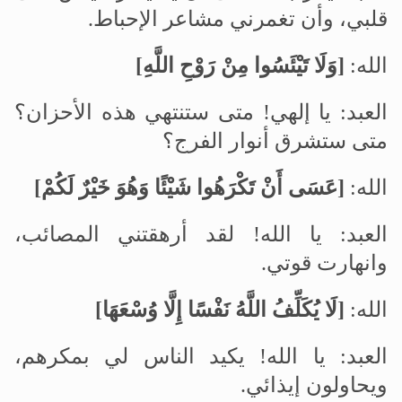
قلبي، وأن تغمرني مشاعر الإحباط
.
الله:
]
وَلَا تَيْئَسُوا مِنْ رَوْحِ اللَّهِ
[
العبد: يا إلهي! متى ستنتهي هذه الأحزان؟
متى ستشرق أنوار الفرج؟
الله:
]
عَسَى أَنْ تَكْرَهُوا شَيْئًا وَهُوَ خَيْرٌ لَكُمْ
[
العبد: يا الله! لقد أرهقتني المصائب،
وانهارت قوتي
.
الله:
]
لَا يُكَلِّفُ اللَّهُ نَفْسًا إِلَّا وُسْعَهَا
[
العبد: يا الله! يكيد الناس لي بمكرهم،
ويحاولون إيذائي
.