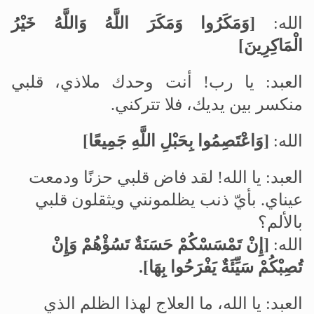
الله:
]
وَمَكَرُوا وَمَكَرَ اللَّهُ وَاللَّهُ خَيْرُ
الْمَاكِرِينَ
[
العبد: يا رب! أنت وحدك ملاذي، قلبي
منكسر بين يديك، فلا تتركني
.
الله:
]
وَاعْتَصِمُوا بِحَبْلِ اللَّهِ جَمِيعًا
[
العبد: يا الله! لقد فاض قلبي حزنًا ودمعت
عيناي. بأيّ ذنب يظلمونني ويثقلون قلبي
بالألم؟
الله:
]
إِنْ تَمْسَسْكُمْ حَسَنَةٌ تَسُؤْهُمْ وَإِنْ
تُصِبْكُمْ سَيِّئَةٌ يَفْرَحُوا بِهَا
[
.
العبد: يا الله، ما العلاج لهذا الظلم الذي