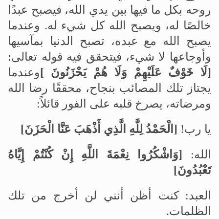
روحه بكل ما فيها بين يدي الله، فيصبح عبدًا
خالصًا له، ويصبح الله كل شيء له. وعندما
يصبح الله مع عبده، تصبح الدنيا بمآسيها
وأوجاعها لا شيء، فيتحقق فيه قوله تعالى:
]
لَا خَوْفٌ عَلَيْهِمْ وَلَا هُمْ يَحْزَنُونَ
[
وعندما
يجتاز تلك المصائب بنجاح، محققًا رضا الله
ومرضاته، يصرخ قلبه على الفور قائلاً:
يا رب!
]
الْحَمْدُ لِلَّهِ الَّذِي أَذْهَبَ عَنَّا الْحَزَنَ
[
الله:
]
وَاشْكُرُوا نِعْمَةَ اللَّهِ إِنْ كُنْتُمْ إِيَّاهُ
تَعْبُدُونَ
[
العبد: كنت أظن أنني لن أخرج من تلك
الظلمات
.