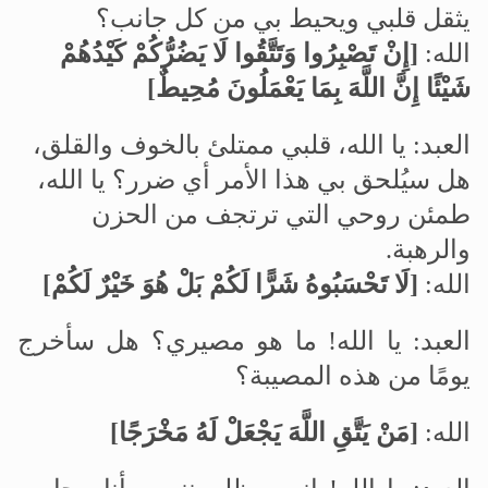
يثقل قلبي ويحيط بي من كل جانب؟
الله
:
]
إِنْ تَصْبِرُوا وَتَتَّقُوا لَا يَضُرُّكُمْ كَيْدُهُمْ
شَيْئًا إِنَّ اللَّهَ بِمَا يَعْمَلُونَ مُحِيطٌ
[
العبد: يا الله، قلبي ممتلئ بالخوف والقلق،
هل سيُلحق بي هذا الأمر أي ضرر؟ يا الله،
طمئن روحي التي ترتجف من الحزن
والرهبة
.
الله:
]
لَا تَحْسَبُوهُ شَرًّا لَكُمْ بَلْ هُوَ خَيْرٌ لَكُمْ
[
العبد: يا الله! ما هو مصيري؟ هل سأخرج
يومًا من هذه المصيبة؟
الله:
]
مَنْ يَتَّقِ اللَّهَ يَجْعَلْ لَهُ مَخْرَجًا
[