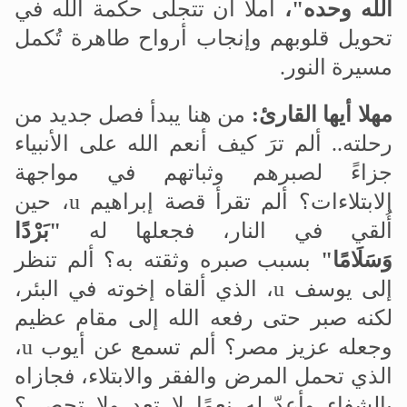
الله وحده
"
،
آملاً أن تتجلى حكمة الله في
تحويل قلوبهم وإنجاب أرواح طاهرة تُكمل
مسيرة النور.
مهلا أيها القارئ
:
من هنا يبدأ فصل جديد من
رحلته.. ألم ترَ كيف أنعم الله على الأنبياء
جزاءً لصبرهم وثباتهم في مواجهة
الابتلاءات؟ ألم تقرأ قصة إبراهيم
u
، حين
أُلقي في النار، فجعلها له
"
بَرْدًا
وَسَلَامًا
"
بسبب صبره وثقته به؟ ألم تنظر
إلى يوسف
u
، الذي ألقاه إخوته في البئر،
لكنه صبر حتى رفعه الله إلى مقام عظيم
وجعله عزيز مصر؟ ألم تسمع عن أيوب
u
،
الذي تحمل المرض والفقر والابتلاء، فجازاه
بالشفاء وأعدّ له نعمًا لا تعد ولا تحصى؟