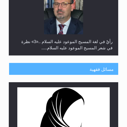
رأيٌ في لغة المسيح الموعود عليه السلام ..«3» نظرة
في شعر المسيح الموعود عليه السلام.....
مسائل فقهية
**الحصن الحصين من وساوس المعارضين ...**...