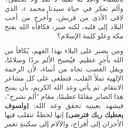
وألم تفكر في حياة سيدنا محمد
r
، الذي
لاقى الأذى من قريش، وأُخرج من أحب
البلاد إلى قلبه، لكنه صبر، فكافأه الله بفتح
مكة وعلو كلمة الإسلام؟
ومن يصبر على البلاء بهذا الفهم، يُكافأ من
الله بأجرٍ عظيم. فيُصبح الألم بردًا وسلامًا،
ويقل الغضب تجاه من أساء، لأن الرحمة
الإلهية تملأ القلب، فتطغى على كل مشاعر
الانتقام
.
ثم يأتي وعد الله الكريم، بأن يمنح
هذا الصابر مقامًا عظيمًا، مقام "ألم نشرح"،
فيشهد بعينيه تحقق وعد الله:
]
ولسوف
يعطيك ربك فترضى
[
إنها لحظةٌ تنقلب فيها
الأحزان إلى أفراح، والآلام إلى سكينةٍ تغمر