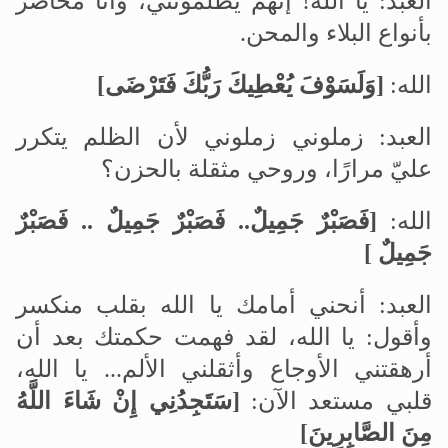
العبد: يا الله! إنهم يظلمونني، وأنا محاصر
بأنواع البلاء والمحن
.
الله:
]
وَلَسَوْفَ يُعْطِيكَ رَبُّكَ فَتَرْضَى
[
العبد: زملوني زملوني لأن الظلم يتكرر
عليّ مرارًا، وروحي مثقلة بالحزن؟
الله:
]
فَصَبْرٌ جَمِيلٌ.. فَصَبْرٌ جَمِيلٌ .. فَصَبْرٌ
جَمِيلٌ
[
العبد
:
أنحني أمامك يا الله بقلب منكسر
وأقول: يا الله، لقد فهمت حكمتك بعد أن
أرهقتني الأوجاع وأثقلني الألم... يا الله،
قلبي مستعد الآن:
]
سَتَجِدُنِي إِنْ شَاءَ اللَّهُ
مِنَ الصَّابِرِينَ
[