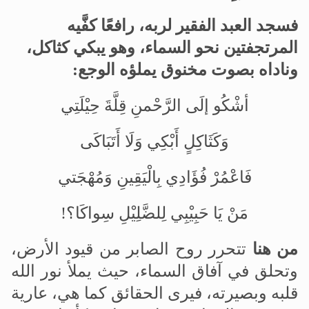
فسجد العبد الفقير لربه، رافعًا كفَّيه
المرتجفتين نحو السماء، وهو يبكي كثاكل،
وناداه بصوت مخنوق يملؤه الوجع:
أشْكُو إلَى الرَّحْم
نِ قِلَّةَ حِيْلَتِي
وَكَثَاكِلٍ أَبْكِي وَلَا أَتَبَاكَى
فَاعْمُرْ فُؤَادِي بِالْيَقِينِ وَمُهْجَتي
مَنْ يَا حَبِيْبِي لِلضَّلِيْلِ سِواكَا؟!
من هنا
تتحرر روح الصابر من قيود الأرض،
وتحلق في آفاق السماء، حيث يملأ نور الله
قلبه وبصيرته، فيرى الحقائق كما هي، عارية