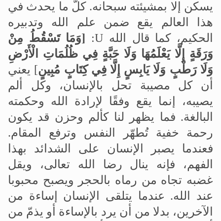
يسكن إلا بمشيئته سبحانه
.
كلّ ما يحدث في
هذا العالم يقع ضمن علم الله وتدبيره
الحكيم، كما قال الله
U
:
]
وَمَا تَسْقُطُ مِنْ
وَرَقَةٍ إِلَّا يَعْلَمُهَا وَلَا حَبَّةٍ فِي ظُلُمَاتِ الْأَرْضِ
وَلَا رَطْبٍ وَلَا يَابِسٍ إِلَّا فِي كِتَابٍ مُبِينٍ
[
يعني
أن كل مصيبة تحل بالإنسان، وكل ألم
يصيبه، إنما يقع وفقًا لإرادة الله وحكمته
البالغة. فما يظهر لنا كألم وحزن قد يكون
رحمة خفية تُطهّر النفس وترفع المقام
.
فعندما يصبر الإنسان على الشدائد بهذا
الفهم، فإنه ينال رضا الله تعالى، ويقل
غضبه تجاه من رماه بالحجر ويصبح محبوبا
عند الله. عندما يتلقى الإنسان إساءة من
الآخرين، بدلا من أن يرد بالإساءة أو يذمّ من