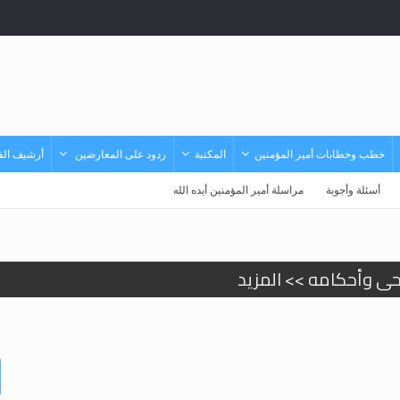
خطب وخطابات أمير المؤمنين
المكتبة
ردود على المعارضين
أرشيف الفي
أسئلة وأجوبة
مراسلة أمير المؤمنين أيده الله
حى وأحكامه >> المزيد
حى وأحكامه >> المزيد
د