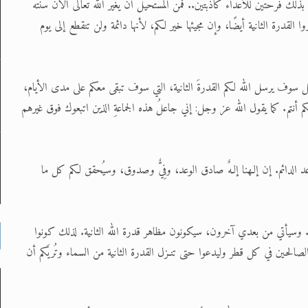
بذلك فرحتَين للأعداء كاذبتين.. فمن المستحيل أن يغيّر الله تعالى الآن سنته
ا القدرة الثانية أيضًا، وإن مجيئها خير لكم، لأنها دائمة ولن تنقطع إلى يوم
حل سوف يرسل الله لكم القدرةَ الثانية، التي سوف تبقى معكم على مدى الأيام،
 أنتم. كما يقول الله عز وجل: إني جاعلُ هذه الجماعةِ الذين اتبعوك فوق غيرهم
د الدائم. إن إلـهنا إلـهٌ صادق الوعد، وفِيٌّ وصدوق، وسيُحقق لكم كل ما
دة. وسيأتي من بعدي آخرون، سيكونون مظاهر قدرة الله الثانية. لذلك كونوا
الصالحين في كل قطر وليدعوا حتى تنـزل القدرة الثانية من السماء وتُريَكم أن