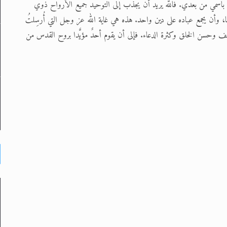
س باسمي من بعدي. فالله يريد أن يجذب إلى التوحيد جميع الأرواح ذوي
ا، وأن يجمع عباده على دين واحد. هذه هي غاية الله عز وجل التي أُرسِلتُ
طف وحسن الخلق وكثرة الدعاء. فإلى أن يقوم أحدٌ مؤيَّدا بروح القدس من