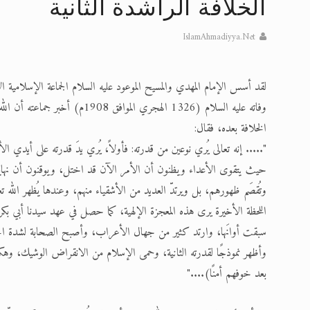
الخلافة الراشدة الثانية
تعميم هامّ لأفراد الجماعة >> المزيد
IslamAhmadiyya.Net
إعلان هامّ بخصوص الرسائل المرسلة إ
للانتقال إلى كافة الردود على القمص
وفاته عليه السلام (1326 الهجري ا
اقرأ هذا الكتاب وتعرّف على حقيقة ال
الخلافة بعده، فقال:
عرض مصوَّر لأقوال المستشرقين في خا
"..... إنه تعالى يُري نوعين من قدرته: فأولاً، يُري يدَ قدرته على أيدي الأن
حيث يتقوى الأعداء ويظنون أن الأمر الآن قد اختل، ويوقنون أن نهاية 
الحجّ.. دلالات، حِكم، وأهداف >> المزي
وتُقصَم ظهورهم، بل ويرتدّ العديد من الأشقياء منهم، وعندها يُظهر الله تعالى
اللحظة الأخيرة يرى هذه المعجزة الإلهية، كما حصل في عهد سيدنا أبي ب
سبقت أوانَها، وارتد كثير من جهال الأعراب، وأصبح الصحابة لشدة الحزن 
وأظهر نموذجًا لقدرته الثانية، وحمى الإسلام من الانقراض الوشيك، وهكذا أتم
بعد خوفهم أمنًا)...."