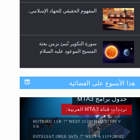
المفهوم الحقيقي للجهاد الإسلامي..
سورة التكوير تُنبئ بزمن بعثة
المسيح الموعود عليه السلام
حقيقة المسيح الدجال
هذا الأسبوع على الفضائية
جدول برامج MTA3
القرآن قاضٍ وحكمٌ على السنة
ترددات قناة MTA3 العربية:
ومهيمنٌ عليها.. ليس العكس
HOTBIRD 13B: 7° WEST 11200MHZ 27500 V
5/6
EUTELSAT (NILE SAT): 7° WEST-A 11392MHZ