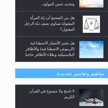
السلام.. 4...
وتحديد جنس المولود..
هل من الصحيح أن ديّة المرأة
المقتولة تساوي نصف ديّة الرجل
المقتول؟
هل تعتبر الأشفار الاصطناعية
(الرموش الاصطناعية) والأظافر
البلاستيكية وطلاء الأظافر حاجبا
للوضوء وهل يُسمح الصلاة بها؟
هل يُحسب حول الزكاة وفق السنة
مفاهيم وتفاسير تجديدية
الميلادية أو الهجرية؟
لا ناسخ ولا منسوخ في القرآن
هل يجوز فتح مشروع كوافير نسائي
الكريم
للمحجبات وغير المحجبات؟