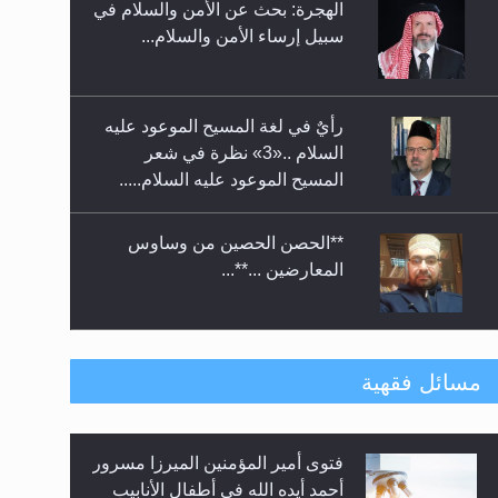
الهجرة: بحث عن الأمن والسلام في
حفل توزيع الشهادات في الجامعة
سبيل إرساء الأمن والسلام...
الأحمدية بنيجيريا لعام 2025
رأيٌ في لغة المسيح الموعود عليه
السلام ..«3» نظرة في شعر
المسيح الموعود عليه السلام.....
**الحصن الحصين من وساوس
المعارضين ...**...
متطلَّبات التّحريك الجديد...
مسائل فقهية
فتوى أمير المؤمنين الميرزا مسرور
رأيٌ في لغة المسيح الموعود عليه
أحمد أيده الله في أطفال الأنابيب