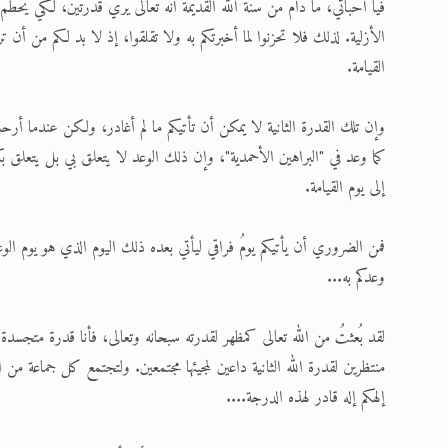
فيا أحبائي، ما دام من سنة الله القديمة أنه تعالى يُري قدرتين، لكي يحطّم 
الأزلية. لذلك فلا تحزنوا لما أخبرتكم به ولا تقلقوا، إذ لا بد لكم من أن ترو
القيامة.
وإن تلك القدرة الثانية لا يمكن أن تأتيكم ما لم أغادر، ولكن عندما أر
كما وعد في "البراهين الأحمدية"، وإن ذلك الوعد لا يتعلق بي بل يتعلق بكم
إلى يوم القيامة.
فمن الضروري أن يأتيكم يومُ فراقي ليأتي بعده ذلك اليوم الذي هو يوم الوع
وعدكم به...
لقد بُعثتُ من الله تعالى كمظهر لقدرته سبحانه وتعالى، فأنا قدرة متجس
منتظرين لقدرة الله الثانية داعين لمجيئها مجتمعين. ولتجتمع كل جماعة من 
إلهكم إله قادر لهذه الدرجة....