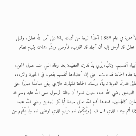
لى حضرة امير المؤمنين أيده الله والمكتب العربي >> الم
 زكريا يطرس وأعداء الإسلام اضغط هنا >> المزيد
لقد أسس الإمام المهدي والمسيح الموعود عليه السلام الجماعة الإسلامية الأحمدية في عام 1889 آخذًا البيعة من أتباعه بناءًا على أمر الله تعالى. وقبل
لموافق 1908م) أخبر جماعته أن الله تعالى قد أوحى إليه أن أجله قد اقترب. فأوصى وبشّر جماعته بقيام نظام
إسراء والمعراج >> المزيد
تم النبيين صلى الله عليه وسلم >> المزيد
بياء أنفسهم، وثانيًا، يُري يدَ قدرته العظيمة بعد وفاة النبي عند حلول المحن،
هذه الجماعة قد دنت، حتى إن أعضاءها أنفسهم يقعون في الحيرة والتردد،
د
 قدرتَه القوية ثانيةً، ويُساند الجماعة المنهارة. فالذي يبقى صامدًا صابرًا حتى
كر الصديق رضي الله عنه، حيث ظنوا أن وفاة الرسول صلى الله عليه وسلم قد
كالمجانين، فعندها أقام الله تعالى سيدنا أبا بكر الصديق رضي الله عنه،
 وعده الذي قال فيه (ولَيُمكِّننَّ لهم دينَهم الذي ارتضى لهم وليُبدِّلنّهم من