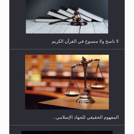
هل يُحسب حول الزكاة وفق السنة الميلادية أو الهجرية؟
لا ناسخ ولا منسوخ في القرآن الكريم
هل يجوز فتح مشروع كوافير نسائي للمحجبات وغير
المحجبات؟
المفهوم الحقيقي للجهاد الإسلامي..