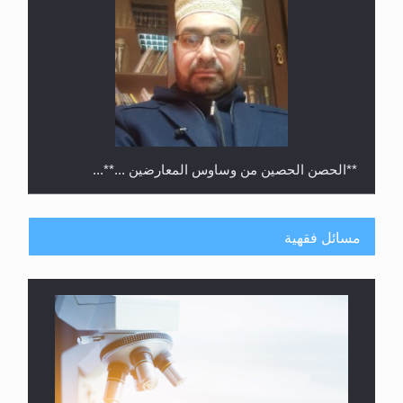
**الحصن الحصين من وساوس المعارضين ...**...
مسائل فقهية
متطلَّبات التّحريك الجديد...