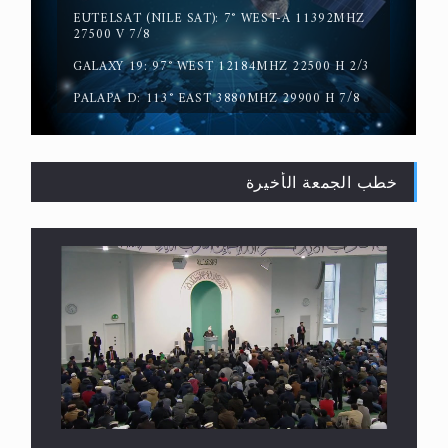
EUTELSAT (NILE SAT): 7° WEST-A 11392MHZ
حقيقة المسيح الدجال
27500 V 7/8
GALAXY 19: 97° WEST 12184MHZ 22500 H 2/3
PALAPA D: 113° EAST 3880MHZ 29900 H 7/8
خطب الجمعة الأخيرة
القرآن قاضٍ وحكمٌ على السنة ومهيمنٌ عليها.. ليس
العكس