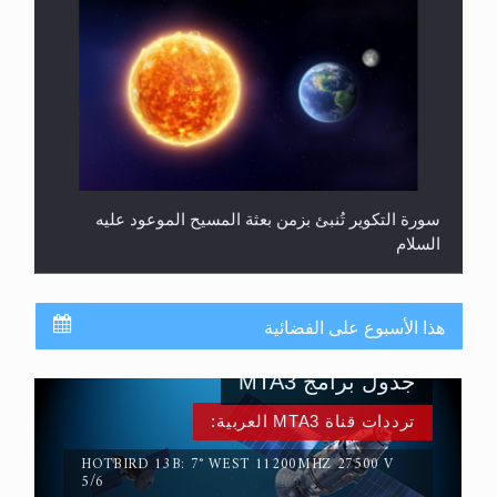
سورة التكوير تُنبئ بزمن بعثة المسيح الموعود عليه
السلام
هذا الأسبوع على الفضائية
جدول برامج MTA3
ترددات قناة MTA3 العربية:
HOTBIRD 13B: 7° WEST 11200MHZ 27500 V
5/6