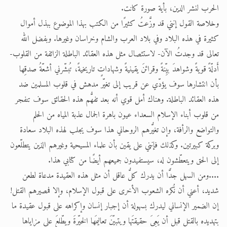
الحرب لنشر الدين، بأية صورة كانت.
وخلاصة القول إنني قد وزَّعتُ كثيرًا من الكتب بهذا الموضوع ببذل أموال
كثيرة في هذه البلاد وفي بلاد العرب والشام وخراسان وغيرها. وبفضل الله
تعالى قد وجدتُ الآن- لاستئصال مثل هذه العقائد الباطلة الزائفة من القلوب-
أَدلّةً قويةً وشواهدَ بيِّنةً وقرائنَ يقينيةً وشهاداتٍ تاريخيةً، تُبشّرني أشعّةُ صدقِها
بأن انتشارها سوف يؤدّي عن قريب إلى تغيّر مدهش في قلوب المسلمين ضد
هذه العقائد الباطلة. وهناك أمل قوي أنه بعد تفهُّم هذه الحقائق سوف تنفجر
من قلوب أبناء الإسلام السعداء عيون باهرة الجمال عذبة المياه من الحلم
والتواضع والرأفة، وإن تغيُّرهم الروحاني هذا سوف يجلب لهذه البلاد سعادة
وبركة كبيرتين. وكذلك فإنني على يقين بأن علماء المسيحية وغيرهم الذين يتطلّعون
إلى الحق ويتعطّشون له، سيستفيدون جميعهم أيضًا من كتابي هذا.
....ومن السهل جدًّا أن يدرك كلُّ عاقل أن مثل هذه العقيدة مدعاة لطعن
شديد، أعني أن نُكره الشعوب الأخرى على قبول الإسلام، وإلا فمصيرهم القتل!
إن الضمير الإنساني ليدرك بسهولة أن إجبار إنسان وإكراهه على قبول عقيدة ما
بتهديده بالقتل قبل أن يَعِيَ حقيقتَها ويتبيّنَ تعاليمَها الخيّرةَ ويطّلعَ على مزاياها