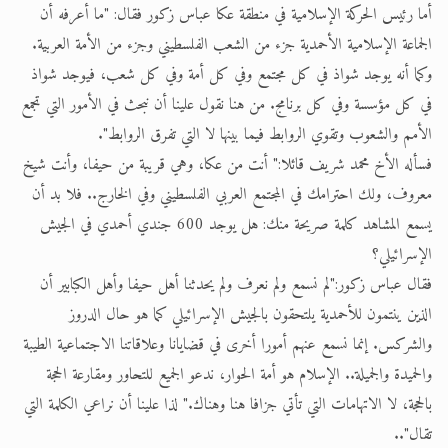
أما رئيس الحركة الإسلامية في منطقة عكا عباس زكور فقال: "ما أعرفه أن
الجماعة الإسلامية الأحمدية جزء من الشعب الفلسطيني وجزء من الأمة العربية.
وكما أنه يوجد شواذ في كل مجتمع وفي كل أمة وفي كل شعب، فيوجد شواذ
في كل مؤسسة وفي كل برنامج. من هنا نقول علينا أن نبحث في الأمور التي تجمع
الأمم والشعوب وتقوي الروابط فيما بينها لا التي تفرق الروابط".
فسأله الأخ محمد شريف قائلا:" أنت من عكا، وهي قريبة من حيفا، وأنت شيخ
معروف، ولك احترامك في المجتمع العربي الفلسطيني وفي الخارج.. فلا بد أن
يسمع المشاهد كلمة صريحة منك: هل يوجد 600 جندي أحمدي في الجيش
الإسرائيلي؟
فقال عباس زكور:"لم نسمع ولم نعرف ولم يحدثنا أهل حيفا وأهل الكبابير أن
الذين ينتمون للأحمدية يلتحقون بالجيش الإسرائيلي كما هو حال الدروز
والشركس. إنما نسمع عنهم أمورا أخرى في قضايانا وعلاقاتنا الاجتماعية الطيبة
والحميدة والجميلة.. الإسلام هو أمة الحوار، ندعو الجميع للتحاور ومقارعة الحجة
بالحجة، لا الاتهامات التي تأتي جزافا هنا وهناك." لذا علينا أن نراعي الكلمة التي
تقال"..