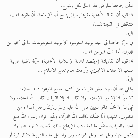
ظلّت جماعتنا تعارض هذا الظلم بكل وضوح.
3: قوله أن القناة الأحمدية مقرها إسرائيل، مع أنه ذكر لاحقا أنّ مقرها لندن،
فتناقض في المقابلة نفسها.
الردّ:
في مركز جماعتنا في حيفا يوجد استوديو، كما يوجد استوديوهات لنا في كثير من
الدول، أما البثّ فهو من لندن.
4: قوله أن القاديانية (ويقصد الجماعة الإسلامية الأحمدية) حركة باطنية غريبة
صنعها الاحتلال الانجليزي وأرادت هدم تعاليم الاسلام....
الردّ:
يكفي هنا أن نورد بعض فقرات من كتب المسيح الموعود عليه السلام:
"لا دينَ لنا إلا دين الإسلام، ولا كتاب لنا إلا الفرقان كتاب الله العلاّم، ولا
نبيّ لنا إلا محمدٌ خاتم النبيين صلى الله عليه وسلم وبارَكَ وجعل أعداءه من
الملعونين. اشهدوا أنّا نتمسّك بكتاب الله القرآن، ونتّبع أقوال رسول الله منبعِ
الحق والعرفان، ونقبَل ما انعقد عليه الإجماع بذلك الزمان، لا نزيد عليها ولا
ننقص منها، وعليها نحيا وعليها نموت، ومن زاد على هذه الشريعة مثقال ذرّة أو