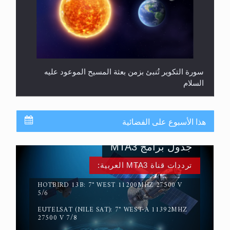
سورة التكوير تُنبئ بزمن بعثة المسيح الموعود عليه
السلام
هذا الأسبوع على الفضائية
جدول برامج MTA3
ترددات قناة MTA3 العربية:
HOTBIRD 13B: 7° WEST 11200MHZ 27500 V
5/6
EUTELSAT (NILE SAT): 7° WEST-A 11392MHZ
حقيقة المسيح الدجال
27500 V 7/8