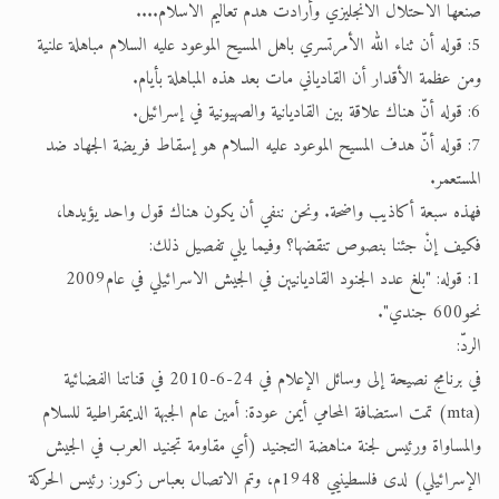
صنعها الاحتلال الانجليزي وأرادت هدم تعاليم الاسلام....
5: قوله أن ثناء الله الأمرتسري باهل المسيح الموعود عليه السلام مباهلة علنية
ومن عظمة الأقدار أن القادياني مات بعد هذه المباهلة بأيام.
6: قوله أنّ هناك علاقة بين القاديانية والصهيونية في إسرائيل.
7: قوله أنّ هدف المسيح الموعود عليه السلام هو إسقاط فريضة الجهاد ضد
المستعمر.
فهذه سبعة أكاذيب واضحة. ونحن ننفي أن يكون هناك قول واحد يؤيدها،
فكيف إنْ جئنا بنصوص تنقضها؟ وفيما يلي تفصيل ذلك:
1: قوله: "بلغ عدد الجنود القاديانيين في الجيش الاسرائيلي في عام2009
نحو600 جندي".
الردّ:
في برنامج نصيحة إلى وسائل الإعلام في 24-6-2010 في قناتنا الفضائية
(mta) تمت استضافة المحامي أيمن عودة: أمين عام الجبهة الديمقراطية للسلام
والمساواة ورئيس لجنة مناهضة التجنيد (أي مقاومة تجنيد العرب في الجيش
الإسرائيلي) لدى فلسطينيي 1948م، وتم الاتصال بعباس زكور: رئيس الحركة