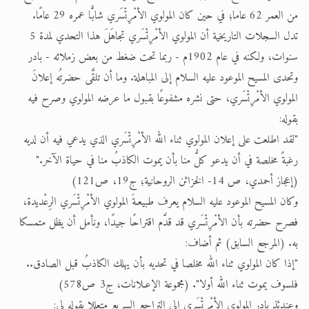
من العمر 62 عاما؛ في حين كان المولوي الأمْرِتْسَري شابًّا عمره 29 عامًا.
تدل السجلات التاريخية أن المولوي الأمْرِتْسَري تجاهَلَ هذا التحدي لمدة 5
سنوات، ولكنه في عام 1902م - ربما تحت ضغط من بعض زملائه - بادر
وتحدى المسيح الموعود عليه السلام إلى المباهلة. وما أن تلقَّى حضرتُه إعلانَ
المولوي الأمْرِتْسَري، حتى نشره مشفوعًا بقبول ما عرضه المولوي وصرح فيه
بقوله:
"لقد اطلعت على إعلان المولوي ثناء الله الأمْرِتْسَري الذي يدعي فيه أن لديه
رغبةً مخلصة في أن يدعو كلٌّ منا بأن يموت الكاذبُ منا في حياة الآخر."
(إعجاز أحمدي، ص 14- الخزائن الروحانية؛ ج19، ص121)
وكان المسيح الموعود عليه السلام يعرف طبيعـةَ المولوي الأمْرِتْسَري الرِعْديدة،
فصرح حضرته بأن الأمْرِتْسَري قد قدَّم اقتراحًا جيدًا، ونأمل أن يظل متمسكا
به. (المرجع السابق) ثم أضاف:
"إذا كان المولوي ثناء الله مخلصا في تحديه بأن يهلك الكاذبُ قبل الصادق..
فلسوف يموت ثناء الله أولا". (مجموعة الإعـلانات، ج3 ص578)
وعندئذ بادر المولوي الأمْرِتْسَري إلى التراجع السريع متعللا بقوله لي: