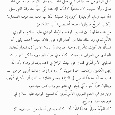
"على الرغم من حقيقة أن النبي صلى الله عليه وسلم كان نبيًّا صادقًا من الله
تعالى، وأن مسيلمة كان مدعيًا كاذبًا.. فإن هذا بَقِيَ حيًّا بعد وفاة النبي صلى
الله عليه وسلم، أو بعبارة أخرى: إن مسيلمة الكذاب مات بعد موت الصادق."
(كتاب "مرقّع قادياني"، طبعة أغسطس/ آب 1907م)
من هذه المحاورة بين المسيح الموعود والإمام المهدي عليه السلام، والمولوي
الأمْرِتْسَري وما ساقه هذا من أعذار للرد على إعلان سيدنا أحمد.. يتبين أن
المسألة قد تحولت تمامًا إلى وجهة جديدة. في بادئ الأمر كان المعيار لتحديد
الصادق من الطرفين هو موت الكاذب في حياة الصادق. ولكن اعتراضات
المولوي الأمْرِتْسَري قامت على مبدئه الراسخ في ذهنه بإصرار وعناد بأن الله
يمهل الكاذبين ويمنحهم حياة طويلة كي يزدادوا إثمًا. وبذلك أرسى هو من عند
نفسه معيارًا جديدًا للفصل في النـزاع وحسم الخلاف، ذلك أن الأشرار يُمهَلون
وينالون عمرًا أطول كي يُمعِنوا في عدوانهم وتتضاعف سيئاتهم.
ومن دواعي الندم للمولوي الأمْرِتْسَري أن المسيح الموعود عليه السلام قَبِلَ
توضيحه هذا، وصرّح:
"قد اقتَرَحَ معيارًا مختلفًا تمامًا بأن الكاذب يعيش أطولَ من الصادق.. كما