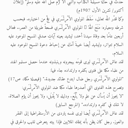
حدث في حالة مسيلمة الكذاب والنبي الأكرم صلى الله عليه وسلم" (إعلان
أكتوبر/ تشرين الأول 1907م)
وكما قدّر الله تعالى، سَقَطَ المولوي الأمْرِتْسَري في فخٍّ من اختياره. فبحسب
شرطه ومعياره: مَنَحَ اللهُ  المولوي الأمْرِتْسَري فسحةً طويلة من العمر.. فعاش
أربعين عامًا بعد وفاة سيدنا أحمد؛ ليشهد بعينه آياتِ صدقِ المسيح الموعود عليه
السلام تتواتر، وليشهد أيضا خيبةَ آماله عن إحباط دعوة المسيح الموعود عليه
السلام.
لقد عاش الأمْرِتْسَري ليرى قومَه يهجرونه وينبذونه عندما حصل مسلمو الهند
من علماء مكة على فتوى بكفره وارتداده جاء فيها:
"المولوي الأمْرِتْسَري رجل ضال ابتدع عقائد جديدة." (فيصلة مكة، ص17)
وتصرح هذه الفتوى التي أصدرها علماء مكة ضد المولوي الأمْرِتْسَري:
"لا يجوز أن يُسأل عن علم ولا يُتَّبَع. ودليله لا يُقبَل، ولا يجوز أن يؤم الصلاة.
لا شك في كفرِه وارتداده." (المرجع السابق)
لقد عاش الأمْرِتْسَري أيضا ليرى نفسه يتردى من الأرستقراطية إلى الفقر
والعوز. رجل كان يظن بأنه يملك الملايين فإذا بيته يتعرض للنهب والحرق في