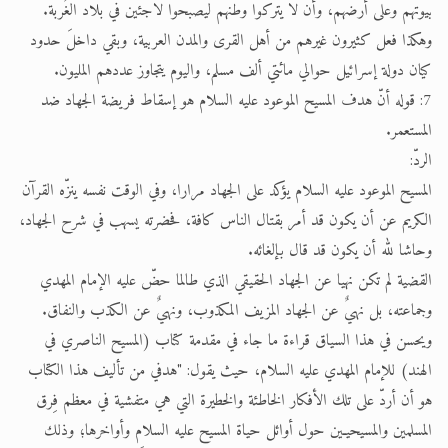
بيوتهم وعلى أرضهم، وأن لا يتركوا وطنهم ليصبحوا لاجئين في بلاد الغُربة.
وهكذا فعل كثيرون غيرهم من أهل القرى والمدن العربية، وبقي داخلَ حدود
كيان دولة إسرائيل حوالي مائتي ألف مسلم، واليوم يتجاوز عددهم المليون.
7: قوله أنّ هدف المسيح الموعود عليه السلام هو إسقاط فريضة الجهاد ضد
المستعمر.
الردّ:
المسيح الموعود عليه السلام يؤكد على الجهاد مرارا، وفي الوقت نفسه ينزّه القرآن
الكريم عن أن يكون قد أمر بقتال الناس كافة، فحضرته يسهب في شرح الجهاد،
وحاشا لله أن يكون قد قال بإلغائه.
القضية لم تكن نهيا عن الجهاد الحقيقي الذي طالما حضّ عليه الإمام المهدي
وجماعته، بل نهيٌ عن الجهاد المزيف المكذوب، ونهيٌ عن الكذب والنفاق.
ويحسن في هذا السياق قراءة ما جاء في مقدمة كتاب (المسيح الناصري في
الهند) للإمام المهدي عليه السلام، حيث يقول: "هدفي من تأليف هذا الكتاب
هو أن أردّ على تلك الأفكار الخاطئة والخطيرة التي هي متفشية في معظم فِرق
المسلمين والمسيحيـين حول أوائل حياة المسيح عليه السلام وأواخرها؛ وذلك