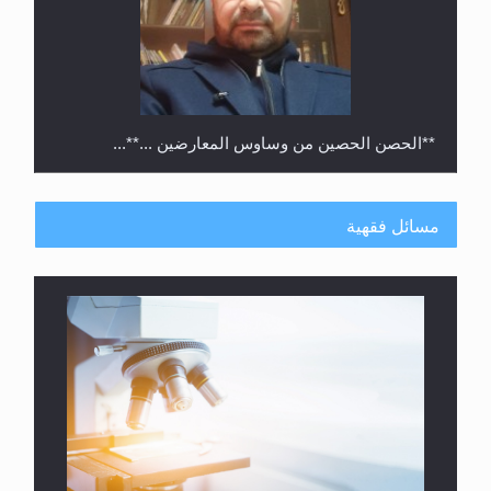
**الحصن الحصين من وساوس المعارضين ...**...
مسائل فقهية
متطلَّبات التّحريك الجديد...