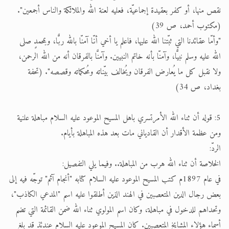
نقص منها، أو كفر بعقيدة إجماعيّة، فعليه لعنة الله والملائكة والناس أجمعين".
(مكتوب أحمد، ص 39)
"وأمّا عقائدنا التي ثبّتنا الله عليها، فاعلم يا أخي أنّا آمنّا بالله ربًّا، وبمحمدٍ صلى
الله عليه وسلم نبيًّا، وآمنّا بأنه خاتم النبيين. وآمنَّا بالفرقان أنه من الله الرحمن،
ولا نقبل كل ما يُعارض الفرقان ويُخالف بيّناته ومُحكماته وقصصه". (تحفة
بغداد، ص 34)
5: قوله أن ثناء الله الأمرتسري باهل المسيح الموعود عليه السلام مباهلة علنية
ومن عظمة الأقدار أن القادياني مات بعد هذه المباهلة بأيام.
الردّ:
الخلاصة أن ثناء الله هرب من المباهلة.. وفيما يلي التفصيل:
في عام 1897م كتب المسيح الموعود عليه السلام كتابه "أنجام آثم" توجّه فيه إلى
بعض رجال الدين المتعصبين في الهند الذين أطلقوا عليه اسم "المدعي الكاذب"،
وتحداهم للدخول في مباهلة، وكان اسم المولوي ثناء الله ضمن القائمة التي تضم
أسماء هؤلاء المشايخ المتعصبين. كان المسيح الموعود عليه السلام عندئذ قد بلغ