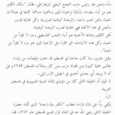
وأما واصل طه: رئيس حزب التجمع الوطني الديمقراطي، فقال: "سكان الكبابير
هم من أبناء جلدتنا، وأبناؤنا وإخوتنا الذين يساهمون مساهمة كاملة في نضالات
شعبنا. ونحن شعب واحد، والوحدة الوطنية ضرورية، وكل محاولة للدس
والعمل في هذا الاتجاه فهي محاولة لضرب الوحدة الوطنية.
أهل الكبابير وجماعة الأحمدية هم أبناء الشعب الفلسطيني وجزء لا يتجزأ من
شعبنا. وكل هذه الاتهامات هي افتراء على الإخوة الذين هم جزء لا يتجزأ من
شعبنا".
وقبل عشرين سنة كانت جماعتنا في فلسطين قد جمعت توقيعات من رؤساء
مجالس محلية كبيرة ومن قضاة عرب ومن كبار رجالات فلسطين 1948م على
أنه لا يوجد أي جندي أحمدي في الجيش الإسرائيلي..
2: قوله أن الخليفة الثاني كان من مؤيدي إقامة الدولة الصهيونية في فلسطين
العربية.
الردّ:
يكفي ردًّا على ذلك قراءة خطاب "الكفر ملة واحدة" الذي ألقاه حضرة
الخليفة الثاني رضي الله عنه في انتقاد قرار تقسيم فلسطين عام 1947. فقد