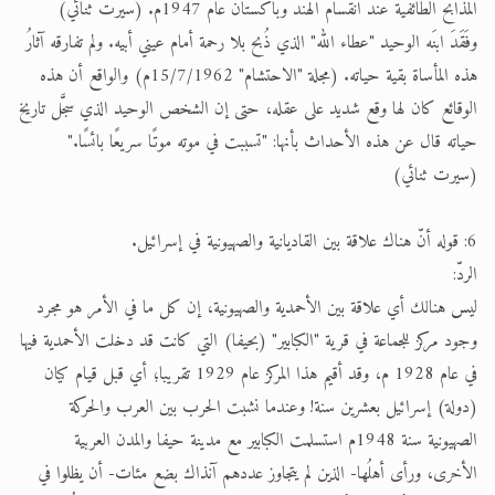
المذابح الطائفية عند انقسام الهند وباكستان عام 1947م. (سيرت ثنائي)
وفَقَدَ ابنَه الوحيد "عطاء الله" الذي ذُبح بلا رحمة أمام عيني أبيه. ولم تفارقه آثارُ
هذه المأساة بقية حياته. (مجلة "الاحتشام" 15/7/1962م) والواقع أن هذه
الوقائع كان لها وقع شديد على عقله، حتى إن الشخص الوحيد الذي سجَّل تاريخ
حياته قال عن هذه الأحداث بأنها: "تسببت في موته موتًا سريعًا بائسًا."
(سيرت ثنائي)
6: قوله أنّ هناك علاقة بين القاديانية والصهيونية في إسرائيل.
الردّ:
ليس هنالك أي علاقة بين الأحمدية والصهيونية، إن كل ما في الأمر هو مجرد
وجود مركز للجماعة في قرية "الكبابير" (بحيفا) التي كانت قد دخلت الأحمدية فيها
في عام 1928 م، وقد أقيم هذا المركز عام 1929 تقريبا؛ أي قبل قيام كيان
(دولة) إسرائيل بعشرين سنة! وعندما نشبت الحرب بين العرب والحركة
الصهيونية سنة 1948م استسلمت الكبابير مع مدينة حيفا والمدن العربية
الأخرى، ورأى أهلُها- الذين لم يتجاوز عددهم آنذاك بضع مئات- أن يظلوا في