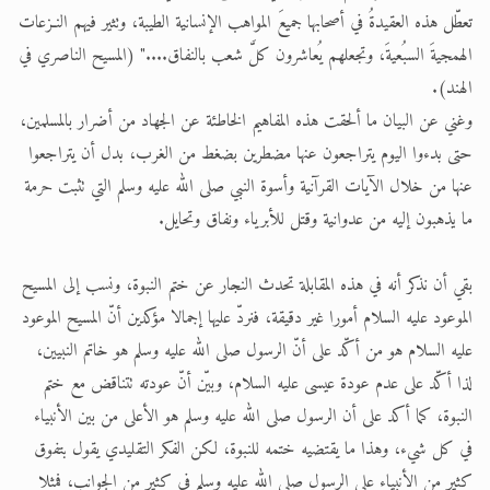
تعطّل هذه العقيدةُ في أصحابها جميعَ المواهب الإنسانية الطيبة، وتثير فيهم النـزعات
الهمجيةَ السبُعيةَ، وتجعلهم يُعاشرون كلَّ شعب بالنفاق...." (المسيح الناصري في
الهند).
وغني عن البيان ما ألحقت هذه المفاهيم الخاطئة عن الجهاد من أضرار بالمسلمين،
حتى بدءوا اليوم يتراجعون عنها مضطرين بضغط من الغرب، بدل أن يتراجعوا
عنها من خلال الآيات القرآنية وأسوة النبي صلى الله عليه وسلم التي تثبت حرمة
ما يذهبون إليه من عدوانية وقتل للأبرياء ونفاق وتحايل.
بقي أن نذكر أنه في هذه المقابلة تحدث النجار عن ختم النبوة، ونسب إلى المسيح
الموعود عليه السلام أمورا غير دقيقة، فنردّ عليها إجمالا مؤكدين أنّ المسيح الموعود
عليه السلام هو من أكّد على أنّ الرسول صلى الله عليه وسلم هو خاتم النبيين،
لذا أكّد على عدم عودة عيسى عليه السلام، وبيّن أنّ عودته تتناقض مع ختم
النبوة، كما أكد على أن الرسول صلى الله عليه وسلم هو الأعلى من بين الأنبياء
في كل شيء، وهذا ما يقتضيه ختمه للنبوة، لكن الفكر التقليدي يقول بتفوق
كثير من الأنبياء على الرسول صلى الله عليه وسلم في كثير من الجوانب، فمثلا