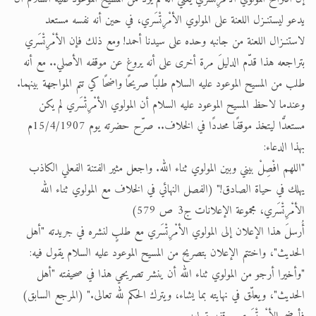
يدعو ليستنـزل اللعنة على المولوي الأمْرِتْسَري، في حين أنه نفسه مستعد
لاستنـزال اللعنة من جانبه وحده على سيدنا أحمد! ومع ذلك فإن الأمْرِتْسَري
بتراجعه هذا قدّم الدليلَ مرة أخرى على أنه يروغ عن موقفه الأصلي.. مع أنه
طلب من المسيح الموعود عليه السلام طلبًا صريحًا واضحًا كي تتم المواجهة بينهما.
وعندما لاحظ المسيح الموعود عليه السلام أن المولوي الأمْرِتْسَري لم يكن
مستعدًّا ليتخذ موقفًا محددًا في الخلاف.. صرّح حضرته يوم 15/4/1907م
بهذا الدعاء:
"اللهم افْصِلْ بيني وبين المولوي ثناء الله. واجعل مثير الفتنة الفعلي الكاذب
يهلك في حياة الصادق!" (الفصل النهائي في الخلاف مع المولوي ثناء الله
الأمْرِتْسَري، مجموعة الإعلانات ج3 ص 579)
أُرسلَ هذا الإعلان إلى المولوي الأمْرِتْسَري مع طلبٍ لنشره في جريدته "أهل
الحديث"، واختتم الإعلان بتصريح من المسيح الموعود عليه السلام يقول فيه:
"وأخيرا أرجو من المولوي ثناء الله أن ينشر تصريحي هذا في صحيفته "أهل
الحديث"، ويعلّق في نهايته بما يشاء، ويترك الحكم لله تعالى." (المرجع السابق)