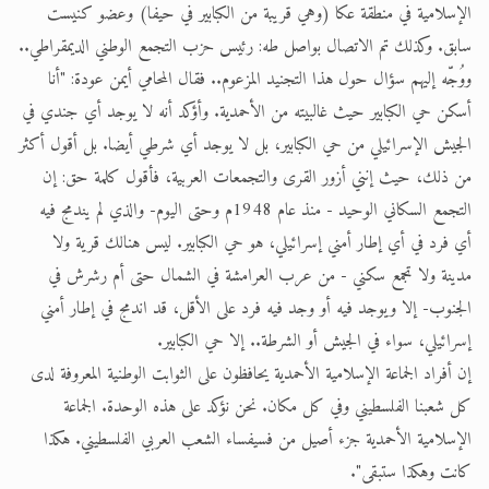
الإسلامية في منطقة عكا (وهي قريبة من الكبابير في حيفا) وعضو كنيست
سابق. وكذلك تم الاتصال بواصل طه: رئيس حزب التجمع الوطني الديمقراطي..
ووُجّه إليهم سؤال حول هذا التجنيد المزعوم.. فقال المحامي أيمن عودة: "أنا
أسكن حي الكبابير حيث غالبيته من الأحمدية. وأؤكد أنه لا يوجد أي جندي في
الجيش الإسرائيلي من حي الكبابير، بل لا يوجد أي شرطي أيضا. بل أقول أكثر
من ذلك، حيث إنني أزور القرى والتجمعات العربية، فأقول كلمة حق: إن
التجمع السكاني الوحيد - منذ عام 1948م وحتى اليوم- والذي لم يندمج فيه
أي فرد في أي إطار أمني إسرائيلي، هو حي الكبابير. ليس هنالك قرية ولا
مدينة ولا تجمع سكني - من عرب العرامشة في الشمال حتى أم رشرش في
الجنوب- إلا ويوجد فيه أو وجد فيه فرد على الأقل، قد اندمج في إطار أمني
إسرائيلي، سواء في الجيش أو الشرطة.. إلا حي الكبابير.
إن أفراد الجماعة الإسلامية الأحمدية يحافظون على الثوابت الوطنية المعروفة لدى
كل شعبنا الفلسطيني وفي كل مكان. نحن نؤكد على هذه الوحدة. الجماعة
الإسلامية الأحمدية جزء أصيل من فسيفساء الشعب العربي الفلسطيني. هكذا
كانت وهكذا ستبقى".