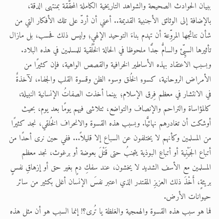
ببيان الحوادث الصحيحة والشواهد التاريخية الكاملة المحقَّقة بمنتهى الدقة،
بالإضافة إلى الوثائق الأجنبية القديمة.. أعني أن أردّ على تلك الأفكار التي من
شأن نتائجها المروِّعة أن تهدم بناءَ التوحيد الإلهي؛ وليس ذلك فحسب، بل مازال
تأثيرها السيِّئ والسامُّ جدًّا ملحوظا في الحالة الخُلُقية للمسلمين في هذه البلاد.
وبسبب الاعتقاد بهذه الأساطير الخرافية والقصص الواهية، فإن كثيرًا من
الأمراض الروحانية، كسوءِ الخُلق وسوء الظن وقسوة القلب والجفاء، لآخذةٌ
في الانتشار في معظم فِرق الإسلام؛ بينما أخذت الصفاتُ الإنسانية النبيلة،
كالمؤاساة والتراحم والإنصاف والتواضع، تتلاشى فيهم يومًا بعد يوم، بحيث
أوشكت أن تغادرهم نهائيًّا. وبسبب هذه القسوة والانحراف الخُلقي، نجد كثيرًا
من المسلمين وكأنهم لا يختلفون عن السباع إلا قليلاً... ففي حين نرى أحدًا من
أتباع الجَيْنِية أو أتباعِ البوذية يتجنبُ حتى قَتْلَ بعوضة أو برغوث، نجد معظم
المسلمين مع الأسف الشديد لا يخشون، عند سفكِ دمٍ بغير حق أو إزهاقِ نفسٍ
بريئةٍ، أَخْذَ ذلك العزيزِ المقتدر الذي اعتبر نفسَ الإنسان أغلى بكثير من سائر
حيوانات الأرض.
فما هو سبب هذه القسوة والهمجية والغلظة يا تُرى؟! إنما السبب هو أن مثل هذه