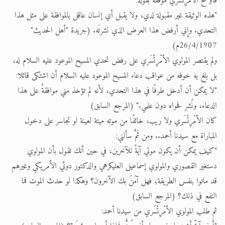
فأوضح الأمْرِتْسَري موقفه بقوله:
"هذه الوثيقة غير مقبولة لدي، ولا يقبل أي إنسان عاقل بالموافقة على مثل هذا
التحدي. وإني أرفض هذا العرض الذي نشرتَه. (جريدة "أهل الحديث"
26/4/1907م)
ولم يقتصر المولوي الأمْرِتْسَري على رفض تحدي المسيح الموعود عليه السلام له،
بل بلغ به خوفه من عواقب دعاء المسيح الموعود عليه السلام أن اشتكى قائلا:
"لا يمكن أن أدخل طرفًا في هذا التحدي، لأنه لم تؤخذ مني موافقةٌ على هذا
الدعاء، ونُشر فحواه دون علمي." (المرجع السابق)
كان الأمْرِتْسَري ولا ريب، خائفًا من موته ميتة لعينة لو تجاسر على دخول
المباراة مع سيدنا أحمد.. ومن ثَمَّ سألني:
"كيف يمكن أن يكون موتي آيةً للآخرين، في حين أنك تقول بأن المولوي
دستغير القصوري والمولوي إسماعيل العليكرهي والدكتور دوئي الأمريكي وغيرهم
قد ماتوا بنفس الطريقة؛ فهل آمَنَ بك الآخرون؟ وهكذا لو حدث الموت فما
النفع في ذلك؟ (المرجع السابق)
ثم طلب المولوي الأمْرِتْسَري من سيدنا أحمد: