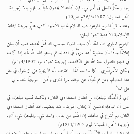
يصدر حكمٌ فاصل في أمر نبي، فإن أتباعه لا يجدون شيئًا يربطهم به." (جريدة
"أهل الحديث" 29/3/1907م ص10)
وعندما قرأ المسيح الموعود عليه السلام تحديه الأخير، كتب محرِّرُ جريدة الجماعة
الإسلامية الأحمدية "بدر" ليعلن:
"ليفرح المولوي ثناء الله بأن سيدنا الميرزا صاحب قد قَبِلَ تحديه. فعليه أن يعلن
إعلانًا جادًّا بأن حضرة أحمد مزوِّرٌ في ادعائه. ثم ليدعو ثناء الله بأنه إذا كذب
في قوله؛ فلتنـزل لعنة الله على الكاذب. (جريدة "بدر"، يوم 4/4/1907م)
ولكن الأمْرِتْسَري - كما بدا منه آنفًا - اعترف بأنه لا يجرؤ على الدخول في مثل
هذا الخصام. ومن ثم تحوَّلَ عن موقفه مرة أخرى وأعلن - موجهًا خطابه لي-
على الملأ:
"إني لم أتَحدَّك للمباهلة، بل أعلنت استعدادي للحلف، ولكنك تسميه مباهلة، في
حين أن المباهلة تتضمن أن يحلف الفريقان ضد بعضهما. لقد أعلنت استعدادي
للحلف ولم أشرع في مباهلة. إن القَسَم من جانب واحد شيء والمباهلة شيء آخر.
(جريدة "أهل الحديث" ليوم 19/4/1907م)
إن اقتراح المولوي الأمْرِتْسَري يعني أنه لم يُرد من المسيح الموعود عليه السلام أن