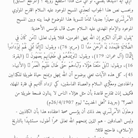
"أَرِني آيةً أشهدها بنفسي. لو أني مُتُّ فماذا أستطيع رؤيتَه"؟ (المرجع السابق)
وبحسب نص هذا الجواب لتحدِّي المسيح الموعود عليه السلام اقترح المولوي
الأمْرِتْسَري معيارًا جديدًا تمامًا لتسوية هذا الموضوع فيما بينه وبين المسيح
الموعود والإمام المهدي عليه السلام حيث قال لمؤسس الأحمدية:
"يقول القرآن الكريم إن الله يمهل المجرمين. فمثلا يقول تعالى: مَن كَانَ فِي
الضَّلَالَةِ فَلْيَمْدُدْ لَهُ الرَّحْمَنُ مَدًّا  (مريم: 76)، ويقول: إِنَّمَا نُمْلِي لَهُمْ لِيَزْدَادُواْ
إِثْمًا (آل عمران: 179)، ويقول: وَيَمُدُّهُمْ فِي طُغْيَانِهِمْ يَعْمَهُونَ  (البقرة:
16)، ويقول: بَلْ مَتَّعْنَا هَؤُلَاء وَآبَاءهُمْ حَتَّى طَالَ عَلَيْهِمُ الْعُمُرُ  (الأنبياء:
45). كل هذه الآيات تعني بوضوح أن الله يمهل ويمنح حياة طويلة للكذابين
والخادعين ومعكِّري السلام والعصاة الفاسقين، كي تزداد آثامهم في فترة المهلة.
فكيف إذن تقترح قاعدة بأن مثل هؤلاء الناس لا ينالون فسحة طويلة من
العمر؟" (جريدة "أهل الحديث" ليوم 26/4/1907م)
وحاوَلَ الأمْرِتْسَري بعد ذلك أن يؤسس صحة اعتقاده هذا بأن الكاذبين -
وليس الصادقين - هم الذين يمنحهم الله تعالى عمرًا أطول، مستشهِدًا بالتاريخ
الإسلامي، فاحتج قائلا: