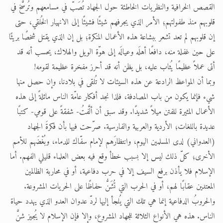
القصص الخرافية والنظريات الخاطئة حول الجهاد تُصَبّ في مسامعهم وتُرسَّخ في
قلوبهم منذ طفولتهم؛ الأمر الذي يجرفهم شيئًا فشيئًا إلى الانهيار الخُلقي، حتى
إن قلوبهم لم تعد تشعر ببشاعة هذه الأعمال المنكرة؛ بل إن الذي يقتل شخصًا بريئًا
على حين غفلة منه، دافعًا أهلَه وعيالَه إلى هوّة الويل والهلاك، يحسب أنه قد
أتى عملاً عظيمًا يُثاب عليه، بل يظن أنه قد أحرز مفخرة عظيمة لقومه!
وبما أن المواعظ الرادعة عن هذه السيئات لا تُلقى في بلادنا، وإن حصل منها
شيء فإنما يكون من باب المصادفة، فلذا نجد أفكار عامّة الناس مائلةً إلى هذه
الأعمال المثيرة للفتن ميلاً شديدًا. وقد سبق أن ألَّفتُ- شفقةً على قومي- كتبًا
عديدة باللغات؛ الأردية والعربية والفارسية. صرّحت فيها بأن فكرةَ الجهاد
(العدواني) لدى المسلمين اليوم، وانتظارَهم لإمام سفّاك للدماء، وبُغْضَهم للأمم
الأخرى؛ كلّ ذلك ليس إلا بسبب خطأ وقع فيه بعض العلماء قليلي الفهم. أما
الإسلام فلا يأذن برفع السيف إلا في حرب دفاعية، أو في محاربة الظالمين
المعتدين عقابًا لهم، أو في الحرب التي تُشَنُّ حفاظًا على الحريات المشروعة.
والحروبُ الدفاعية إنما هي تلك التي يُلجأ إليها لردّ عدوان العدو الذي يهدد حياة
الناس. هذه هي الأنواع الثلاثة للجهاد المشروع، وإلا فإن الإسلام لا يُجيز شنَّ