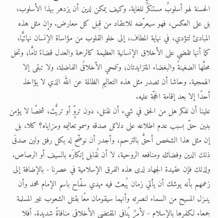
الحسنة لهو أسلوبٌ مستنكَرٌ للغاية. وكيف يمكن لدين أن يزدهر بهذا الأسلوب،
بل على العكس، فهو سيعرّضه للانتقاد من قِبل كل معارض. وإن مثل هذه
المبادئ لتؤدي، في نهاية المطاف، إلى خلو القلوب من مؤاساة الإنسان نهائيًّا،
كما أنها تقضي على الأخلاق الإنسانية العظيمة كالرحمة والعدل قضاءً تامًّا؛ وتحل
محلَّها الضغينةُ والبغضاء المتزايدتان؛ وتنمحي الأخلاقُ الفاضلة، ولا تبقى إلا
الهمجية. وحاشا أن تصدر مثل هذه التعاليم الظالمة عن الله الذي لا يؤاخذ
أحدًا إلا بعد إقامة الحجّة عليه.
علينا أن نفكر هل من الحق في شيء أن نقتل، دون تروٍّ أو تريُّث، شخصًا لا يؤمن
بدين حقّ بسبب عدم اطلاعه على دلائل صدقه وسمو تعاليمه ومزاياه؟ كلا، بل
إن مثل هذا الشخص أحقُّ بالترحم، وأجدر أن نوضّح له بكل رفق ولين صدقَ
ذلك الدين وفضائله ومنافعه الروحية، لا أن نُقابل إنكارَه بالسيف أو الرصاص.
ولذلك فإن عقيدة الجهاد لدى هذه الفرق الإسلامية في عصرنا - بالإضافة إلى
زعمهم بأنه يوشك أن يأتي زمان يُبعث فيه مهدي سفّاح باسم الإمام محمد وأن
ينـزل المسيح من السماء لنصرته وأنهما سيقومان معًا بقتل الشعوب غير المسلمة
جمعاء لكفرها بالإسلام - لأمرٌ يُنافي المقتضى الأخلاقي منافاةً شديدة. أفلا