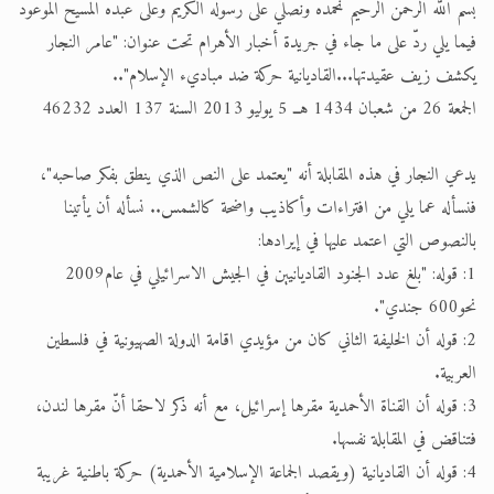
بسم الله الرحمن الرحيم نحمده ونصلي على رسوله الكريم وعلى عبده المسيح الموعود
الحجّ.. دلالات، حِكم، وأهداف >> المزيد
فيما يلي ردّ على ما جاء في جريدة أخبار الأهرام تحت عنوان: "عامر النجار
يكشف زيف عقيدتها...القاديانية حركة ضد مباديء الإسلام"..
اقرأ هذا المقال في أهمية عيد الأضحى و
الجمعة 26 من شعبان 1434 هــ 5 يوليو 2013 السنة 137 العدد 46232
يدعي النجار في هذه المقابلة أنه "يعتمد على النص الذي ينطق بفكر صاحبه"،
فنسأله عما يلي من افتراءات وأكاذيب واضحة كالشمس.. نسأله أن يأتينا
بالنصوص التي اعتمد عليها في إيرادها:
1: قوله: "بلغ عدد الجنود القاديانيين في الجيش الاسرائيلي في عام2009
نحو600 جندي".
2: قوله أن الخليفة الثاني كان من مؤيدي اقامة الدولة الصهيونية في فلسطين
العربية.
3: قوله أن القناة الأحمدية مقرها إسرائيل، مع أنه ذكر لاحقا أنّ مقرها لندن،
فتناقض في المقابلة نفسها.
4: قوله أن القاديانية (ويقصد الجماعة الإسلامية الأحمدية) حركة باطنية غريبة