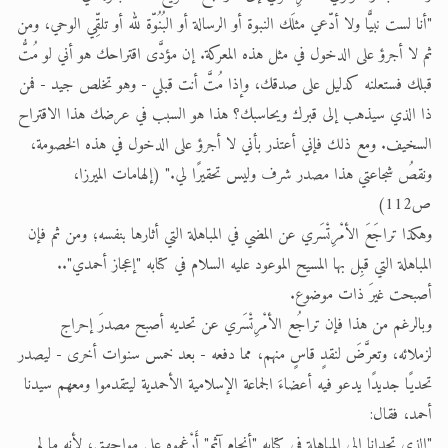
"أنا لست نبيًّا ولا أدّعي مثلَك النبوة أو الرسالة أو البُنُوّة لله أو تلقِّي الوحي، ومن
ثم لا أجرؤ على الدخول في مثل هذه المعركة. إن مؤدَّى اقتراحك هو أني لو مُتُّ
قبلك فستعلنه كدليل على صدقك، وإذا مُتَّ أنت قبلي - وهو تخلص جيد - فمن
ذا الذي سيذهب إلى قبرك ويحاسبك؟ هذا هو السبب في عرضك هذا الاقتراح
السخيف. ومع ذلك فإني أعتذر بأني لا أجرؤ على الدخول في هذه الخصومة،
ونقصُ شجاعتي هذا مصدر شرف وليس تحقيرًا لي." (إلهامات الميرزا،
ص112)
وهكذا تراجَعَ الأمْرِتْسَري عن المضي في المباهلة التي أثارها بنفسه؛ ومن ثم فإن
المباهلة التي قبِل بها المسيح الموعود عليه السلام في كتابه "إعجاز أحمدي"..
أصبحت غيرَ ذات موضوع.
وبالرغم من هذا فإن تراجُع الأمْرِتْسَري عن تحديه أصبح مصدرَ إحراج
لزملائه، وتعرَّضَ لنقدٍ قاسٍ منهم، مما دفعه - بعد خمس سنوات أخرى - ليصدر
تحديًا جديدًا يدعو فيه أعضاءَ الجماعة الإسلامية الأحمدية ليتقدموا ومعهم سيدنا
أحمد، فقال:
"الذي تحدانا إلى المباهلة في كتابه "أنجام آثم" أَرْغِموه على مواجهتي، لأنه ما لم