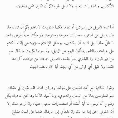
الأكاذيب و المفتريات للعالم. ولا نأمل لجريدتكم أن تكون ضمن المفترين.
أما تهمة التمويل من إسرائيل أو غيرها فكلها مفتريات لا يجدر بكم أن ترددوها،
فالبينة على من ادعى، وحساباتنا معروفة ومفتوحة، ولو موّلتنا جهةٌ بقرش واحد
لما ظلّ خافيا، بل لا بد أن ينكشف. ووسائل الإعلام مسؤولة عن إلقاء الكلام
على عواهنه، والناس يسألون اليوم عن الدليل، ولم يعودوا يكررون ما يقال لهم
من غير تثبت، لذا فالمفتري يضرّ بنفسه. فتمويل جماعتنا من تبرعات أفرادها
فقط، ولا تقبل أي قرش من أي جهة، أيا كانت هذه الجهة.
ونقول للكاتبة: مع أنك اطلعت على موقعنا وعرفتِ قناتنا فقد نقلتِ في مقالك
تهمَ المعارضين بدلا من البحث والتحري، وما أسهله الآن! وها نحن ندعوك بكل
وضوح أن ترسلي لنا أية أسئلة أو استفسارات لنجيب عليها، ولا نرجو منك إلا
أن تنشري الحق إذا بدا لك ولا تلجأي إلى ما يقال ضدنا على لسان مشايخ