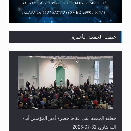
GALAXY 19: 97° WEST 12184MHZ 22500 H 2/3
PALAPA D: 113° EAST 3880MHZ 29900 H 7/8
خطب الجمعة الأخيرة
القرآن قاضٍ وحكمٌ على السنة ومهيمنٌ عليها.. ليس
العكس
خطبة الجمعة التي ألقاها حضرة أمير المؤمنين أيده
الله بتاريخ 31-07-2026