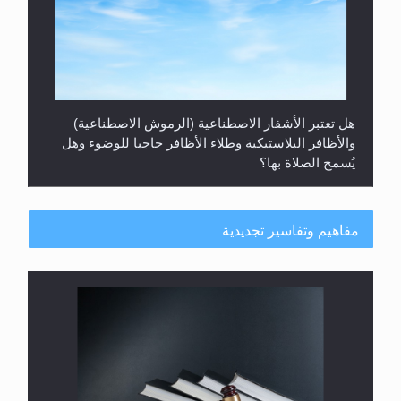
هل تعتبر الأشفار الاصطناعية (الرموش الاصطناعية)
والأظافر البلاستيكية وطلاء الأظافر حاجبا للوضوء وهل
يُسمح الصلاة بها؟
مفاهيم وتفاسير تجديدية
هل يُحسب حول الزكاة وفق السنة الميلادية أو الهجرية؟