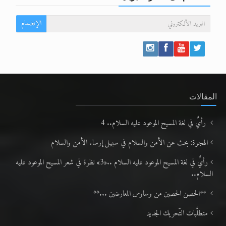
الإنضمام
المقالات
رأيٌ في لغة المسيح الموعود عليه السلام.. 4
الهجرة: بحث عن الأمن والسلام في سبيل إرساء الأمن والسلام
رأيٌ في لغة المسيح الموعود عليه السلام ..«3» نظرة في شعر المسيح الموعود عليه
السلام..
**الحصن الحصين من وساوس المعارضين ...**
متطلَّبات التّحريك الجديد