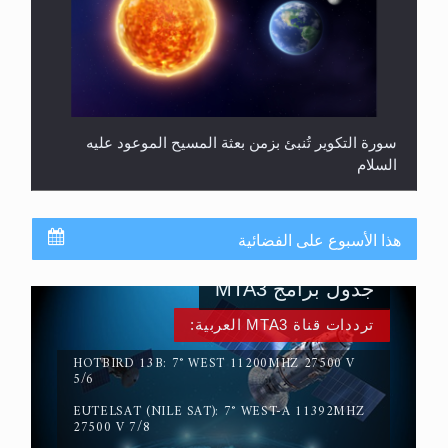
سورة التكوير تُنبئ بزمن بعثة المسيح الموعود عليه
السلام
هذا الأسبوع على الفضائية
جدول برامج MTA3
ترددات قناة MTA3 العربية:
HOTBIRD 13B: 7° WEST 11200MHZ 27500 V
5/6
EUTELSAT (NILE SAT): 7° WEST-A 11392MHZ
حقيقة المسيح الدجال
27500 V 7/8