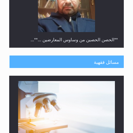
**الحصن الحصين من وساوس المعارضين ...**...
مسائل فقهية
متطلَّبات التّحريك الجديد...