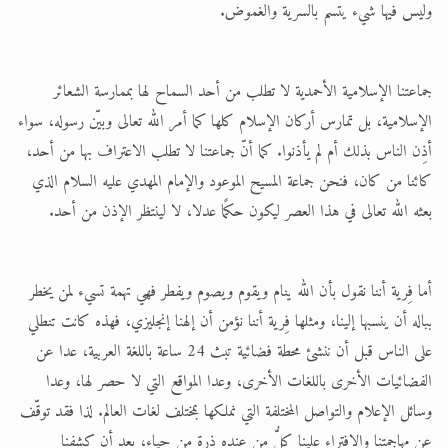
وليس فيها شيء يتسم بالسرية والغموض.
جماعتنا الإسلامية الأحمدية لا تطلب من أحد السماح لها بممارسة الشعائر
الإسلامية، بل تمارس أركان الإسلام كلها كما أمر الله تعالى وبيّن رسوله، سواء
أذِن الناس بذلك أم لم يأذنوا. كما أنّ جماعتنا لا تطلب الاعتراف بها من أحد،
كائنا من كان، فنحن جماعة المسيح الموعود والإمام المهدي عليه السلام الذي
بعثه الله تعالى في هذا العصر ليكون حكمًا عدلا، لا لينتظر الإذن من أحد.
أما فِرية أننا نقول بأن الله ينام ويقوم ويصوم ويفطر فهي تهمة تسيء لمن يخطر
بباله أن ينسبها إلينا، ومثلها فِرية أننا نؤمن أن إلهنا إنجليزي، فهذه كانت تنطلي
على الناس قبل أن ننشئ محطة فضائية تبث 24 ساعة باللغة العربية، عدا عن
الفضائيات الأخرى باللغات الأخرى، وعدا المواقع التي لا حصر لها، وعدا
وسائل الإعلام والتواصل المختلفة التي نملكها بمختلف لغات العالم. لذا فقد توقّف
عن مهاجمتنا والافتراء علينا كلُّ من عنده ذرة من حياء، بعد أن كشفنا