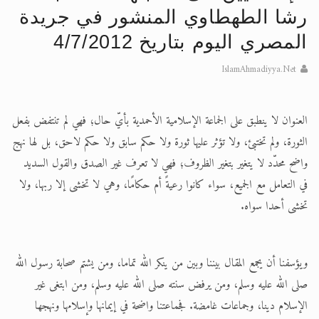
رشا الطهطاوي المنشور في جريدة
الحجّ.. دلالات، حِكم، وأهداف >> المزيد
المصري اليوم بتاريخ 4/7/2012
اقرأ هذا المقال في أهمية عيد الأضحى و
IslamAhmadiyya.Net
العنوان لا ينطبق على الجماعة الإسلامية الأحمدية بأيّ حال؛ فهي لم تنتفض بفعل
الثورة، ولم تختبئ، ولا تؤثر عليها ثورة ولا حكم سابق ولا حكم لاحق، بل لها نهج
واضح محدّد لا يتغير بتغير الظروف؛ فهي لا تعرف غير الصدق والقول السديد
في التعامل مع الجميع، سواء كانوا رعيةً أم حكامًا، وهي لا تخشى إلا ربها، ولا
تخشى أحدا سواه.
ويؤسفنا أن يجمع المقال بيننا وبين من ينكر الله تماما، ومن يشتم صحابة رسول الله
صلى الله عليه وسلم، ومن يرفض سنته صلى الله عليه وسلم، ومن ابتغى غير
الإسلام دينا، وجماعات غامضة. فجماعتنا واضحة في إيمانها وإسلامها ونهجها