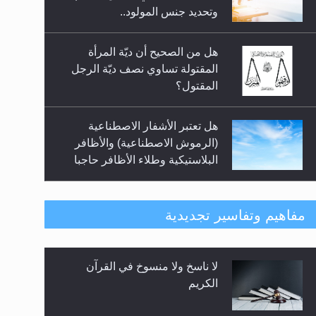
السلام.. 4...
وتحديد جنس المولود..
هل من الصحيح أن ديّة المرأة
المقتولة تساوي نصف ديّة الرجل
المقتول؟
هل تعتبر الأشفار الاصطناعية
(الرموش الاصطناعية) والأظافر
البلاستيكية وطلاء الأظافر حاجبا
للوضوء وهل يُسمح الصلاة بها؟
هل يُحسب حول الزكاة وفق السنة
مفاهيم وتفاسير تجديدية
الميلادية أو الهجرية؟
لا ناسخ ولا منسوخ في القرآن
هل يجوز فتح مشروع كوافير نسائي
الكريم
للمحجبات وغير المحجبات؟