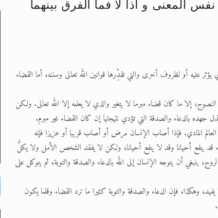
فس المعنى و اذا لا فما الفرق بينهما
لى حضرة امير المؤمنين أيده الله والمكتب العربي >> الم
 زكريا يطرس وأعداء الإسلام اضغط هنا >> المزيد
 يؤثر عليه أو لظروف أخرى والتي تقدِّرها قوانين الله تعالى وسننه، أما القضاء
إسراء والمعراج >> المزيد
تم النبيين صلى الله عليه وسلم >> المزيد
ة النصوح، إلا ما كان قضاء مبرما لا يتغير والذي لا يعلمه إلا الله تعالى. ولكن
يبذل جهده بالدعاء والصدقة التي تؤدي نتيجتها إن كان القضاء غير مبرم.
د
في العالم المادي. فإذا أصاب الإنسان مرض أو أصاب قريبا أو عزيزا فإنه
 قد ينفع أحيانا وقد لا ينفع أحيانا، ولكن لا يفقد الشخص الأمل ولا يكلُّ
ح، ينبغي أن يتوجه الإنسان إلى الله بالدعاء والصدقة والتوبة، ثم يتوكل على
ا يفيد، وهكذا، فإن الدعاء والصدقة والتوبة كثيرا ما ترد القضاء وقلما يكون
.