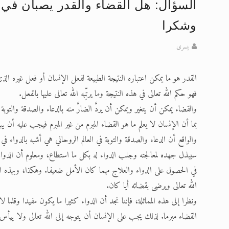
السؤال: هل القضاء والقدر يصبان في ن
تعميم هامّ لأفراد الجماعة >> المزيد
وشكرا
إعلان هامّ بخصوص الرسائل المرسلة إ
يسرى
للانتقال إلى كافة الردود على القمص
القدر هو ما يمكن اعتباره النتيجة الطبيعة لفعل الإنسان أو فعل غيره الذي
اقرأ هذا الكتاب وتعرّف على حقيقة ال
فهو حكم الله تعالى في هذه النتيجة وما يرتِّبه الله تعالى عليها بالفعل.
عرض مصوَّر لأقوال المستشرقين في خا
والقضاء يمكن أن يتغير ويمكن أن يردَّ الضارَّ منه بالدعاء والصدقة والتوب
بما أن الإنسان لا يعلم ما هو القضاء المبرم من غير المبرم فيجب عليه أن 
الحجّ.. دلالات، حِكم، وأهداف >> المزي
والواقع أن الدعاء والصدقة والتوبة في العالم الروحاني هي أشبه بالدواء 
سيبذل جهده لمعالجته وجلب الدواء له بكل ما استطاع، ومعلوم أن الدواء
في الحصول على الدواء والعلاج مهما كان الأمل ضعيفا. وهكذا، وبهذه الرو
الله تعالى ويرضى بقضائه أيا كان.
ونظرا إلى هذه المماثلة، فإننا نجد أن الدواء كثيرا ما يكون مفيدا وقلما ل
القضاء مبرما. لذلك يجب على الإنسان أن يتوجه إلى الله تعالى ولا ييأس