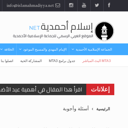
info@islamahmadiyya.net
إسلام أحمدية
.NET
الموقع العربي الرسمي للجماعة الإسلامية الأحمدية
الجماعة الإسلامية الأحمدية
الإمام المهدي والمسيح الموعود
الخلافة
MTA3 البث المباشر
جدول برامج MTA3
المشاركة الحية
اتصلوا بنا
اقرأ هذا المقال في أهمية عيد الأض
إعلانات
اقرأ هذا المقال في أهمية عيد الأض
أسئلة وأجوبة
الرئيسية
الحجّ.. دلالات، حِكم، وأهداف >> المزي
تعميم هامّ لأفراد الجماعة >> المزيد