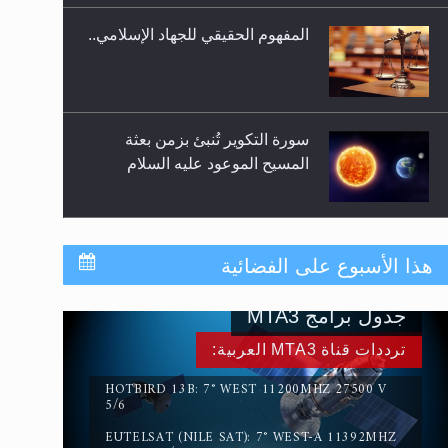
المفهوم الحقيقي للجهاد الإسلامي..
سورة التكوير تُنبئ بزمن بعثة
المسيح الموعود عليه السلام
حقيقة المسيح الدجال
هذا الأسبوع على الفضائية
جدول برامج MTA3
القرآن قاضٍ وحكمٌ على السنة
ترددات قناة MTA3 العربية:
ومهيمنٌ عليها.. ليس العكس
HOTBIRD 13B: 7° WEST 11200MHZ 27500 V
5/6
EUTELSAT (NILE SAT): 7° WEST-A 11392MHZ