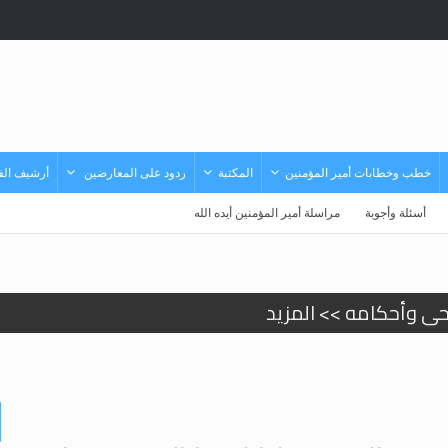
خطب وخطابات أمير المؤمنين
المكتبة
ردود على المعارضين
أرشيف الفي
أسئلة وأجوبة
مراسلة أمير المؤمنين أيده الله
حى وأحكامه >> المزيد
حى وأحكامه >> المزيد
د