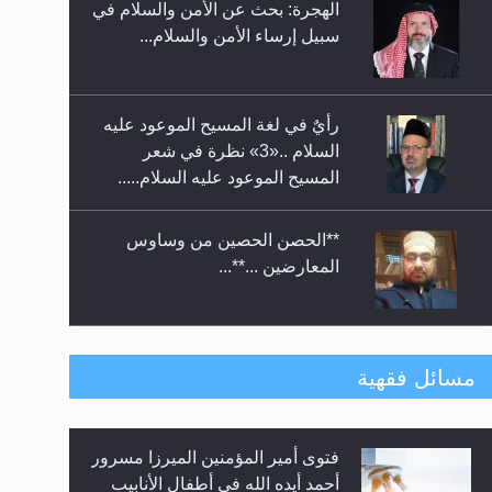
الهجرة: بحث عن الأمن والسلام في
حفل توزيع الشهادات في الجامعة
سبيل إرساء الأمن والسلام...
الأحمدية بنيجيريا لعام 2025
رأيٌ في لغة المسيح الموعود عليه
السلام ..«3» نظرة في شعر
المسيح الموعود عليه السلام.....
**الحصن الحصين من وساوس
المعارضين ...**...
متطلَّبات التّحريك الجديد...
مسائل فقهية
فتوى أمير المؤمنين الميرزا مسرور
رأيٌ في لغة المسيح الموعود عليه
أحمد أيده الله في أطفال الأنابيب