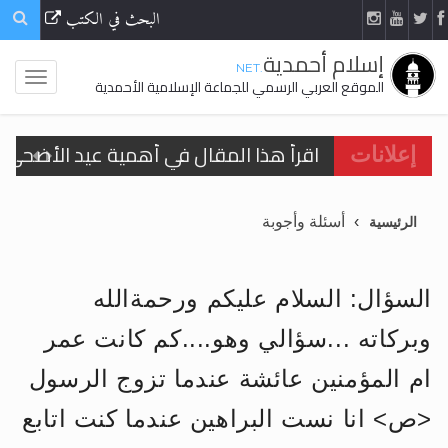
البحث في الكتب
إسلام أحمدية
.NET
الموقع العربي الرسمي للجماعة الإسلامية الأحمدية
اقرأ هذا المقال في أهمية عيد الأضحى و
إعلانات
الحجّ.. دلالات، حِكم، وأهداف >> المزيد
أسئلة وأجوبة
الرئيسية
تعميم هامّ لأفراد الجماعة >> المزيد
تعميم هامّ لأفراد الجماعة >> المزيد
السؤال: السلام عليكم ورحمةالله
وبركاته ...سؤالي وهو....كم كانت عمر
ام المؤمنين عائشة عندما تزوج الرسول
اقرأ هذا الكتاب وتعرّف على حقيقة الإسرا
<ص> انا نست البراهين عندما كنت اتابع