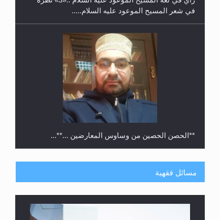
في شعر المسيح الموعود عليه السلام.....
**الحصن الحصين من وساوس المعارضين ...**...
مسائل فقهية