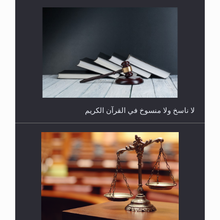
هل يُحسب حول الزكاة وفق السنة الميلادية أو الهجرية؟
لا ناسخ ولا منسوخ في القرآن الكريم
هل يجوز فتح مشروع كوافير نسائي للمحجبات وغير
المحجبات؟