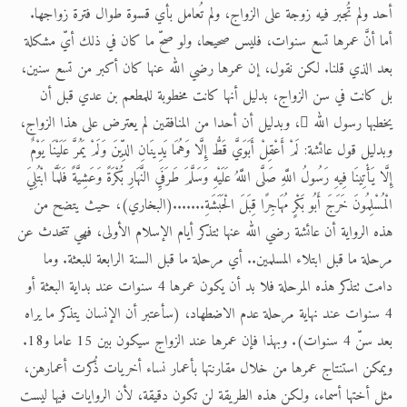
أحد ولم تُجبر فيه زوجة على الزواج، ولم تُعامل بأي قسوة طوال فترة زواجها.
أما أنَّ عمرها تسع سنوات، فليس صحيحا، ولو صحّ ما كان في ذلك أيّ مشكلة
بعد الذي قلنا. لكن نقول، إن عمرها رضي الله عنها كان أكبر من تسع سنين،
بل كانت في سن الزواج، بدليل أنها كانت مخطوبة للمطعم بن عدي قبل أن
يخطبها رسول الله ، وبدليل أن أحدا من المنافقين لم يعترض على هذا الزواج،
وبدليل قول عائشة: لَمْ أَعْقِلْ أَبَوَيَّ قَطُّ إِلَّا وَهُمَا يَدِينَانِ الدِّينَ وَلَمْ يَمُرَّ عَلَيْنَا يَوْمٌ
إِلَّا يَأْتِينَا فِيهِ رَسُولُ اللَّهِ صَلَّى اللَّهُ عَلَيْهِ وَسَلَّمَ طَرَفَيِ النَّهَارِ بُكْرَةً وَعَشِيَّةً فَلَمَّا ابْتُلِيَ
الْمُسْلِمُونَ خَرَجَ أَبُو بَكْرٍ مُهَاجِرًا قِبَلَ الْحَبَشَةِ.......(البخاري)، حيث يتضح من
هذه الرواية أن عائشة رضي الله عنها تتذكر أيام الإسلام الأولى، فهي تتحدث عن
مرحلة ما قبل ابتلاء المسلمين.. أي مرحلة ما قبل السنة الرابعة للبعثة. وما
دامت تتذكر هذه المرحلة فلا بد أن يكون عمرها 4 سنوات عند بداية البعثة أو
4 سنوات عند نهاية مرحلة عدم الاضطهاد، (سأعتبر أن الإنسان يتذكر ما يراه
بعد سنّ 4 سنوات). وبهذا فإن عمرها عند الزواج سيكون بين 15 عاما و18.
ويمكن استنتاج عمرها من خلال مقارنتها بأعمار نساء أخريات ذُكرت أعمارهن،
مثل أختها أسماء، ولكن هذه الطريقة لن تكون دقيقة، لأن الروايات فيها ليست