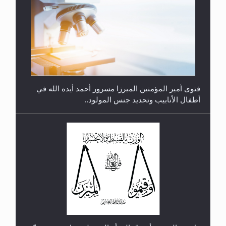
متطلَّبات التّحريك الجديد...
فتوى أمير المؤمنين الميرزا مسرور أحمد أيده الله في
أطفال الأنابيب وتحديد جنس المولود..
رأيٌ في لغة المسيح الموعود عليه السلام.. 4...