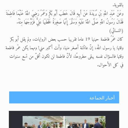
بالقوية.
وعَنْ عَبْدِ اللَّهِ بْنِ بُرَيْدَةَ عَنْ أَبِيهِ قَالَ خَطَبَ أَبُو بَكْرٍ وَعُمَرُ رَضِيَ اللَّهُ عَنْهُمَا فَاطِمَةَ
فَقَالَ رَسُولُ اللَّهِ صَلَّى اللَّهُ عَلَيْهِ وَسَلَّمَ إِنَّهَا صَغِيرَةٌ فَخَطَبَهَا عَلِيٌّ فَزَوَّجَهَا مِنْهُ.
(النسائي)
كان عمْرُ فاطمة حينها 19 عاما تقريبا حسب بعض الروايات، ولم يقل أبو بكر
وقتها: يا رسول الله، إنّ عائشة أصغر منها، وأنت أكبر مني! ومهما يكن عمْر فاطمة
وقتها فالسؤال نفسه يبقى مطروحًا، لأنّ فاطمة لن تكون أقلّ من تسع سنوات
في كل الأحوال.
أخبار الجماعة