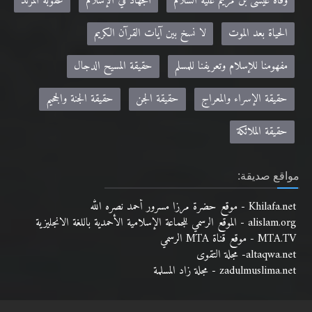
وفاة عيسى بن مريم عليه السلام
الجهاد في الإسلام
عقوبة المرتد
الحياة بعد الموت
لا نسخ بين آيات القرآن الكريم
مفهومنا للإسلام وتعريفنا للمسلم
حقيقة المسيح الدجال
حقيقة الإسراء والمعراج
حقيقة الجن
حقيقة الجنة والجحيم
حقيقة الملائكة
مواقع صديقة:
Khilafa.net - موقع حضرة مرزا مسرور أحمد نصره الله
alislam.org - الموقع الرسمي للجماعة الإسلامية الأحمدية باللغة الانجليزية
MTA.TV - موقع قناة MTA الرسمي
altaqwa.net- مجلة التقوى
zadulmuslima.net - مجلة زاد المسلمة