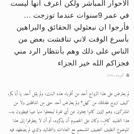
الاحوار المباشر ولكن اعرف انها ليست
الحجّ.. دلالات، حِكم، وأهداف >> المزيد
في عمر 9سنوات عندما توزجت ...
اقرأ هذا المقال في أهمية عيد الأضحى و
فأرجوا ان نبعثولي الحقائق والبراهين
بأسرع الوقت لاني تناقشت بعض من
الناس على ذلك وهم بأنتظار الرد مني
فجزاكم الله خير الجزاء
كوردو سامان
لم يعترض على هذا الزواج أحد من أقرباء هذه البنت، ولم يقل أحد: يا أبا بكر،
كيف تزوج طفلتك من كهل؟ ولم يعترض أحد حتى مِن المنافقين ولا من
المشركين، وهم الذين كانوا يبحثون عن أي ثغرة ليجعلوا منها عيبا فيطيرون به..
هذا التفنيد كافٍ، وكان على الخصوم أن يذكروه، أو أن لا يتطرقوا إلى هذا
الموضوع النظيف العفيف المنسجم مع العادات والتقاليد والذي لم يُضطهد فيه