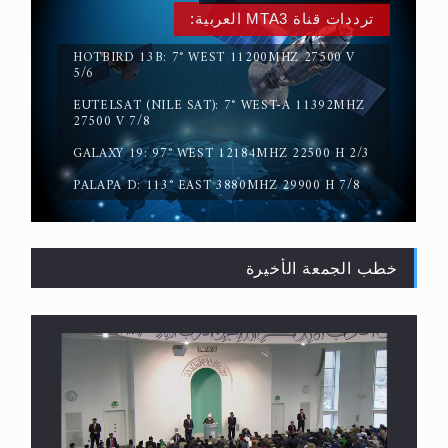
ترددات قناة MTA3 العربية:
HOTBIRD 13B: 7° WEST 11200MHZ 27500 V
5/6
EUTELSAT (NILE SAT): 7° WEST-A 11392MHZ
حقيقة المسيح الدجال
27500 V 7/8
GALAXY 19: 97° WEST 12184MHZ 22500 H 2/3
PALAPA D: 113° EAST 3880MHZ 29900 H 7/8
خطب الجمعة الأخيرة
القرآن قاضٍ وحكمٌ على السنة ومهيمنٌ عليها.. ليس
العكس