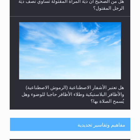
هل من الصحيح أن ديّة المرأة المقتولة تساوي نصف ديّة
الرجل المقتول؟
هل تعتبر الأشفار الاصطناعية (الرموش الاصطناعية)
والأظافر البلاستيكية وطلاء الأظافر حاجبا للوضوء وهل
يُسمح الصلاة بها؟
مفاهيم وتفاسير تجديدية