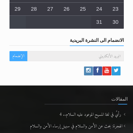
29
28
27
26
25
24
23
31
30
الانضمام الى النشرة البريدية
الإنضمام
المقالات
رأيٌ في لغة المسيح الموعود عليه السلام.. 4
الهجرة: بحث عن الأمن والسلام في سبيل إرساء الأمن والسلام