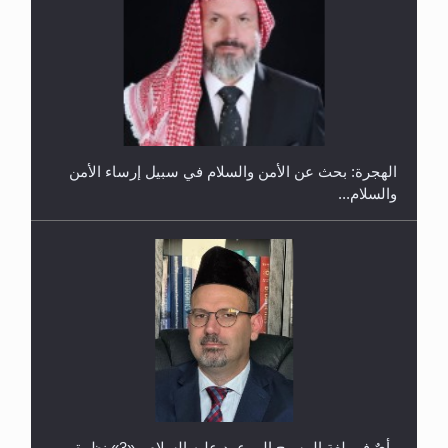
إتمام حفظ القرآن الكريم لثلاثة طلاب من مدرسة الحفظ
في غانا
الهجرة: بحث عن الأمن والسلام في سبيل إرساء الأمن
والسلام...
حفل توزيع الشهادات في الجامعة الأحمدية بنيجيريا لعام
2025
رأيٌ في لغة المسيح الموعود عليه السلام ..«3» نظرة