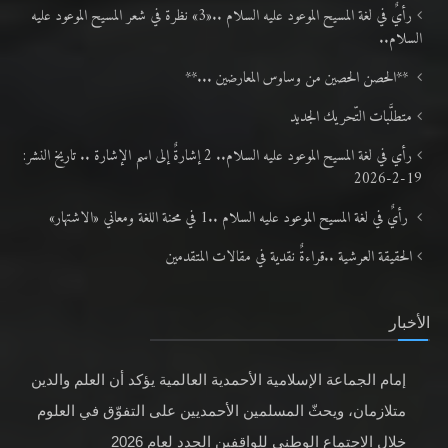
رأيٌ في لغة المسيح الموعود عليه السلام ..«3» نظرة في شعر المسيح الموعود عليه
السلام..
**الحصن الحصين من وساوس المعارضين ...**
متطلَّبات التّحريك الجديد
رأي في لغة المسيح الموعود عليه السلام.. 2 إشارةٌ إلى اسم الإشارة .. تاريخ النشر:
19-2-2026
رأيٌ في لغة المسيح الموعود عليه السلام ..1 في محنة اللغة ومعاني «الاشتهار»
الحقيقة العرشية ..قراءةٌ نقدية في مقالات المتقدمين
الأخبار
إمام الجماعة الإسلامية الأحمدية العالمية يؤكد أن العلم والدين
متلازمان، ويحثّ المسلمين الأحمديين على التفوّق في العلوم
خلال الاجتماع الوطني للواقفين الجدد لعام 2026