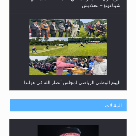
شيتاغونغ – بنغلاديش
اليوم الوطني الرياضي لمجلس أنصار الله في هولندا
المقالات