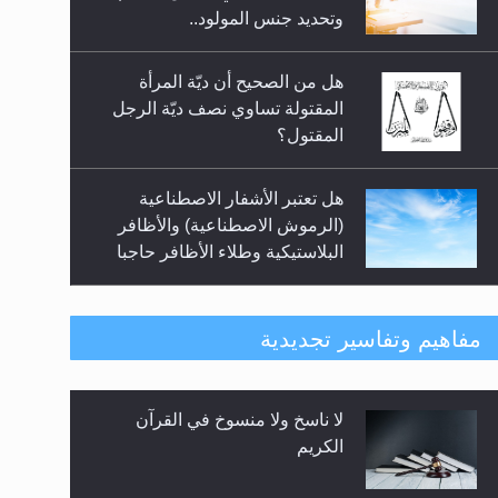
السلام.. 4...
وتحديد جنس المولود..
هل من الصحيح أن ديّة المرأة
المقتولة تساوي نصف ديّة الرجل
المقتول؟
هل تعتبر الأشفار الاصطناعية
(الرموش الاصطناعية) والأظافر
البلاستيكية وطلاء الأظافر حاجبا
للوضوء وهل يُسمح الصلاة بها؟
هل يُحسب حول الزكاة وفق السنة
مفاهيم وتفاسير تجديدية
الميلادية أو الهجرية؟
لا ناسخ ولا منسوخ في القرآن
هل يجوز فتح مشروع كوافير نسائي
الكريم
للمحجبات وغير المحجبات؟