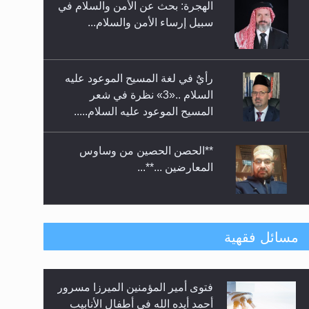
الهجرة: بحث عن الأمن والسلام في
حفل توزيع الشهادات في الجامعة
سبيل إرساء الأمن والسلام...
الأحمدية بنيجيريا لعام 2025
رأيٌ في لغة المسيح الموعود عليه
السلام ..«3» نظرة في شعر
المسيح الموعود عليه السلام.....
**الحصن الحصين من وساوس
المعارضين ...**...
متطلَّبات التّحريك الجديد...
مسائل فقهية
فتوى أمير المؤمنين الميرزا مسرور
رأيٌ في لغة المسيح الموعود عليه
أحمد أيده الله في أطفال الأنابيب