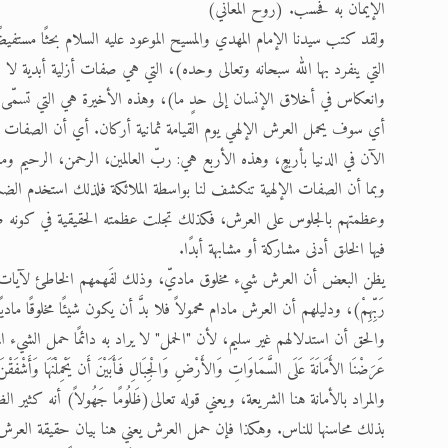
الإيمان به فحسب. (روح المعاني)
ولقد كتب سيدنا الإمام المهدي والمسيح الموعود عليه السلام بحثًا مستفيضً
التي ينفرد بها الله سبحانه وتعالى وحده)، التي هي صفات أزلية أبدية لا
وانعكاس في أخلاق الإنسان إلى حدٍ ما)، وهذه الأخيرة هي التي تسمّى حاملةً للعرش، 
أي سوف يحمل العرش الإلهي يوم القيامة ثمانية أركان. أي أن الصفات الإل
الآن في الدنيا بأربعٍ، وهذه الأربع هي: ربّ العالمين، الرحمن، الرحيم ومالك يوم الدين.
وبما أن الصفات الإلهية تنكشف لنا بواسطة الملائكة فلذلك استخدم الضمي
وعظمتهم بالجلوس على العرش، فكذلك تجلت عظمته الحقيقية في كونه صا
فيها الخلق أدنى مشاركة أو مشابهة أبدًا.
يظن البعض أن العرش شيء مخلوق ماديّ، وذلك لفَهمهم الخاطئ لآيات من القرآن الكريم
رَبِّهِمْ)، ودليلهم أن العرش مادام محمولاً فلا بدَّ أن يكون شيئًا مخلوقًا ماديً
والحق أن استدلالهم غير سليم، لأن "الحمل" لا يراد به دائمًا حمل الشيء ا
عَرَضْنَا الأَمَانَةَ عَلَى السَّمَاوَاتِ وَالأَرْضِ وَالْجِبَالِ فَأَبَيْنَ أَن يَحْمِلْنَهَا وَأَشْ
والمراد بالأمانة هنا الشريعة، ويعني قوله تعالى(ظَلُومًا جَهُولاً) أنه كثير ال
بذلك محاسنها للناس. وهكذا فإن حمل العرش يعني هنا بيان حقيقة العرش. 