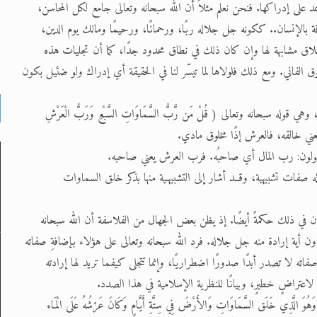
 على إدراكها. فنحن نعلم مثلاً أن الله سبحانه وتعالى جامع لكل المحاسن،
 بالإنسان.. ككونه جل جلاله ربًا، ورحمانًا، ورحيمًا ومالك يوم الدين،
لاق مشابهة لها وإن كان ذلك في نطاق محدود جدًا، كما أن تجليات هذه
لوق الفاني. ومع ذلك فلولاها لما تيسّر لنا في الحقيقة أي إدراك ولو ضئيل بكون
 سبحانه وتعالى ( قُلْ مَن رَّبُّ السَّمَاوَاتِ السَّبْعِ وَرَبُّ الْعَرْشِ
العرش يعني خالقه، فالعرش إذًا مخلوق مادي.
يقولون: رب المال أي صاحبُه. فرب العرش يعني صاحبه.
 له صفات تشبيهية، وقــد أشار إلى التشبيهـية منها بذكر خلق السماوات
ن في ذلك حكمةً أيضًا. إذ يظن بعض الجهال من الفلاسفة أن الله سبحانه
ون أية إرادة منه جل جلاله. فرد الله سبحانه وتعالى على هؤلاء بإضافةِ صفاته
ه لا تصدر أبدًا صدورًا اضطراريًا، وإنما تتجلى كيفما تريد لها إرادته
اعتراضٍ خطيرٍ، وبيانًا للنظرية الإسلامية في هذا الصدد.
ِي خَلَق السَّمَاوَاتِ وَالأَرْضَ فِي سِتَّةِ أَيَّامٍ وَكَانَ عَرْشُهُ عَلَى الْمَاء