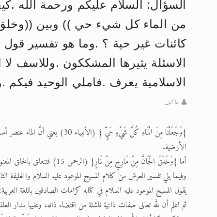
السؤال: السلام عليكم ورحمة الله .كيف
تعميم هامّ لأفراد الجماعة >> المزيد
من الماء كل شيء حي )) وبين ((وخلق 
إعلان هامّ بخصوص الرسائل المرسلة إ
كائنات غير حية ؟ .وما هو تفسير قول ا
للانتقال إلى كافة الردود على القمص
الاسئلة يثيرها المشككون .وللاسف لا 
اقرأ هذا الكتاب وتعرّف على حقيقة ال
الاسلامية يعرف .فاملي الوحيد فيكم .
عرض مصوَّر لأقوال المستشرقين في خا
عاكف
الحجّ.. دلالات، حِكم، وأهداف >> المزي
{وَجَعَلْنَا مِنَ الْمَاءِ كُلَّ شَيْء
الأرضية.
أما {وَخَلَقَ الْجَانَّ مِنْ مَارِجٍ مِنْ نَارٍ} (الرحمن 15) فتتعلق بالخلق المعنوي الصفاتي.. أي أنَّ هذا الجانّ ناريٌّ في طباعه..
وفيما يلي تفسير العرش من كلام المسيح الموعود عليه السلام والخليفة الثا
يقول المسيح الموعود عليه السلام في كتابه كرامات الصادقين باللغة العربية: