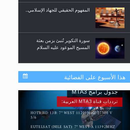
المفهوم الحقيقي للجهاد الإسلامي..
سورة التكوير تُنبئ بزمن بعثة
المسيح الموعود عليه السلام
حقيقة المسيح الدجال
هذا الأسبوع على الفضائية
جدول برامج MTA3
القرآن قاضٍ وحكمٌ على السنة
ترددات قناة MTA3 العربية:
ومهيمنٌ عليها.. ليس العكس
HOTBIRD 13B: 7° WEST 11200MHZ 27500 V
5/6
EUTELSAT (NILE SAT): 7° WEST-A 11392MHZ