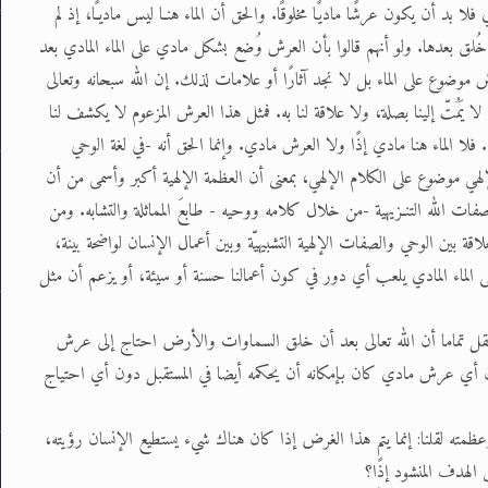
: بما أن العرش على الماء المادي فلا بد أن يكون عرشًا ماديًا مخلوقًا. والحق أن الماء هنـا ليس ماديـًا، إذ لم
ق بعدها. ولو أنهم قالوا بأن العرش وُضع بشكل مادي على الماء المادي بعد
ضوع على الماء بل لا نجد آثارًا أو علامات لذلك. إن الله سبحانه وتعالى
ُتّ إلينا بصلة، ولا علاقة لنا به. فمثل هذا العرش المزعوم لا يكشف لنا
فلا الماء هنا مادي إذًا ولا العرش مادي. وإنما الحق أنه -في لغة الوحي
 الإلهي موضوع على الكلام الإلهي، بمعنى أن العظمة الإلهية أكبر وأسمى من أن
صفات الله التنـزيهية -من خلال كلامه ووحيه - طابعَ المماثلة والتشابه. ومن
والعلاقة بين الوحي والصفات الإلهية التشبيهيّة وبين أعمال الإنسان لواضحة بينة،
 الماء المادي يلعب أي دور في كون أعمالنا حسنة أو سيئة، أو يزعم أن مثل
 العقل تماما أن الله تعالى بعد أن خلق السماوات والأرض احتاج إلى عرش
ن أي عرش مادي كان بإمكانه أن يحكمه أيضا في المستقبل دون أي احتياج
ه وعظمته لقلنا: إنما يتم هذا الغرض إذا كان هناك شيء يستطيع الإنسان رؤيته،
 الهدف المنشود إذًا؟