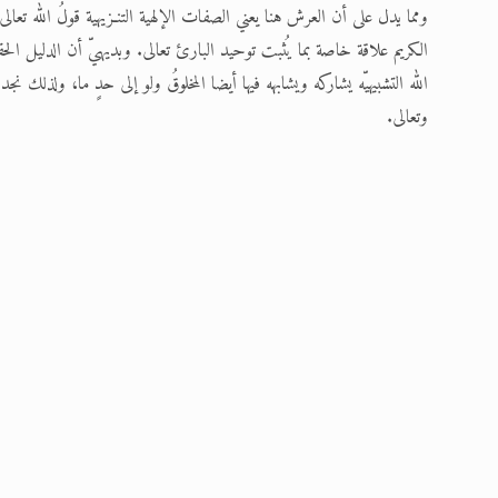
ومما يدل على أن العرش هنا يعني الصفات الإلهية التنـزيهية قولُ الله تعالى (لا 
الكريم علاقة خاصة بما يُثبت توحيد البارئ تعالى. وبديهيّ أن الدليل الح
الله التشبيهيّه يشاركه ويشابهه فيها أيضا المخلوقُ ولو إلى حدٍ ما، ولذلك 
وتعالى.