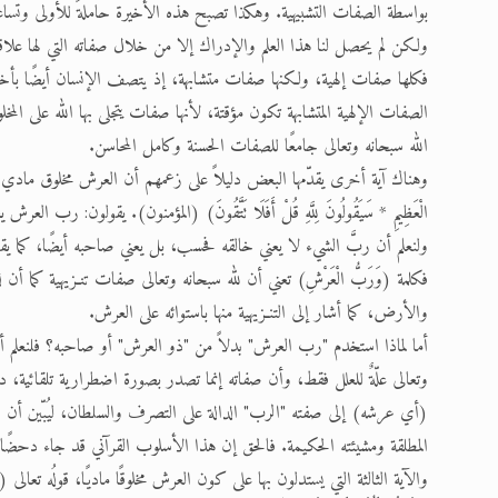
بواسطة الصفات التشبيهية. وهكذا تصبح هذه الأخيرة حاملةً للأولى وتساعد
ولكن لم يحصل لنا هذا العلم والإدراك إلا من خلال صفاته التي لها علاقة
فكلها صفات إلهية، ولكنها صفات متشابهة، إذ يتصف الإنسان أيضًا بأخ
الصفات الإلهية المتشابهة تكون مؤقتة، لأنها صفات يتجلى بها الله على المخ
الله سبحانه وتعالى جامعًا للصفات الحسنة وكامل المحاسن.
وهناك آية أخرى يقدّمها البعض دليلاً على زعمهم أن العرش مخلوق مادي، وهي قوله
الْعَظِيمِ * سَيَقُولُونَ لِلَّهِ قُلْ أَفَلَا تَتَّقُونَ) (المؤمنون). يقولون: رب 
ولنعلم أن ربَّ الشيء لا يعني خالقه فحسب، بل يعني صاحبه أيضًا، كما 
فكلمة (وَرَبُّ الْعَرْشِ) تعني أن لله سبحانه وتعالى صفات تنـزيهية كما أن
والأرض، كما أشار إلى التنـزيهية منها باستوائه على العرش.
أما لماذا استخدم "رب العرش" بدلاً من "ذو العرش" أو صاحبه؟ فلنعلم أ
وتعالى علّةٌ للعلل فقط، وأن صفاته إنما تصدر بصورة اضطرارية تلقائية، د
(أي عرشه) إلى صفته "الرب" الدالة على التصرف والسلطان، ليُبّين أن صفات
المطلقة ومشيئته الحكيمة. فالحق إن هذا الأسلوب القرآني قد جاء دحضًا ل
والآية الثالثة التي يستدلون بها على كون العرش مخلوقًا ماديًا، قولُه تعالى (وَهُوَ الَّذ