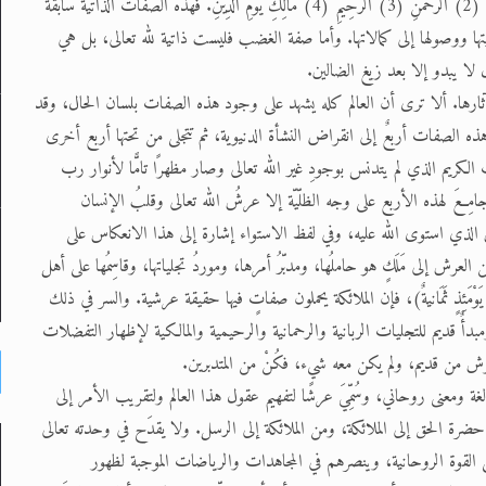
ومالكية، كما أشار الله تعالى إليها في هذه السورة وقال: (1) رَبِّ العالمينَ (2) الرَّحْمَنِ (3) الرَّحِيمِ (4) مَالِكِ يَوْمِ الدِّينِ. فهذه الصفات الذاتية سابقة
ا ووصولها إلى كمالاتها. وأما صفة الغضب فليست ذاتية لله تعالى، بل هي
ا يبدو إلا بعد زيغ الضالين.
آثارها. ألا ترى أن العالم كله يشهد على وجود هذه الصفات بلسان الحال، وقد
ه الصفات أربعٌ إلى انقراض النشأة الدنيوية، ثم تتجلى من تحتها أربع أخرى
رب الكريم الذي لم يتدنس بوجودِ غير الله تعالى وصار مظهرًا تامًّا لأنوار رب
جامِعَ لهذه الأربع على وجه الظلّيّة إلا عرشُ الله تعالى وقلبُ الإنسان
ذي استوى الله عليه، وفي لفظ الاستواء إشارة إلى هذا الانعكاس على
رش إلى مَلَكٍ هو حاملُها، ومدبّرُ أمرها، وموردُ تجلياتها، وقاسِمُها على أهل
ْ يَوْمَئِذٍ ثَمَانيةٌ)، فإن الملائكة يحملون صفاتٍ فيها حقيقة عرشية. والسر في ذلك
دأٌ قديم للتجليات الربانية والرحمانية والرحيمية والمالكية لإظهار التفضلات
رش من قديم، ولم يكن معه شيء، فكُنْ من المتدبرين.
لغة ومعنى روحاني، وسُمِّيَ عرشًا لتفهيم عقول هذا العالم ولتقريب الأمر إلى
رة الحق إلى الملائكة، ومن الملائكة إلى الرسل. ولا يقدَح في وحدته تعالى
على القوة الروحانية، وينصرهم في المجاهدات والرياضات الموجبة لظهور