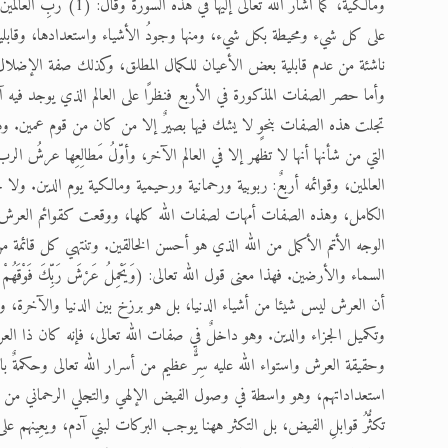
على كل شيء ومحيطة بكل شيء، ومنها وجودُ الأشياء واستعدادها، وقابليته
ناشئة من عدم قابلية بعض الأعيان للكمال المطلق، وكذلك صفة الإضلال ل
وأما حصر الصفات المذكورة في الأربع فنظرًا على العالم الذي يوجد فيه 
تجلت هذه الصفات بنحوٍ لا يشك فيها بصيرٌ إلا من كان من قوم عمين. وهذ
التي من شأنها أنها لا تظهر إلا في العالم الآخر، وأوّلُ مَطالِعِها عرشُ ال
العالمين، وقوائمه أربعٌ: ربوبية ورحمانية ورحيمية ومالكية يوم الدين. ولا 
الكامل، وهذه الصفات أمهات لصفات الله كلها، ووقعت كقوائم العرش ال
الوجه الأتم الأكمل من الله الذي هو أحسن الخالقين. وتنتهي كل قائمة من الع
السماء والأرضين. فهذا معنى قول الله تعالى: (وَيَحْمِلُ عَرْشَ رَبِّكَ فَوْقَهُم
أن العرش ليس شيئا من أشياء الدنيا، بل هو برزخ بين الدنيا والآخرة، ومب
وتكميل الجزاء والدين. وهو داخلٌ في صفات الله تعالى، فإنه كان ذا الع
وحقيقة العرش واستواء الله عليه سِرٌّ عظيم من أسرار الله تعالى وحكمةٌ با
استعداداتهم، وهو واسطة في وصول الفيض الإلهي والتجلي الرحماني من حض
تكثُّرُ قوابلِ الفيض، بل التكثر ههنا يوجب البركات لبني آدم، ويعِينهم 