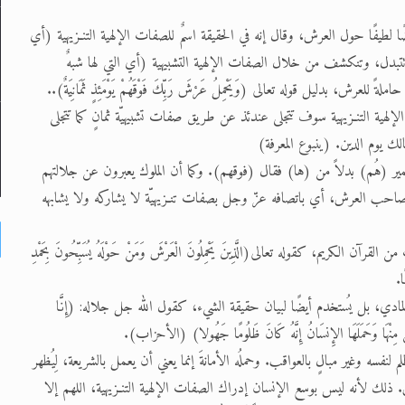
ا لطيفًا حول العرش، وقال إنه في الحقيقة اسمٌ للصفات الإلهية التنـزيهية (أي
 تتبدل، وتنكشف من خلال الصفات الإلهية التشبيهية (أي التي لها شبهٌ
بدليل قوله تعالى (وَيَحْمِلُ عَرْشَ رَبِّكَ فَوْقَهُمْ يَوْمَئِذٍ ثَمَانِيَةٌ)..
هية التنـزيهية سوف تتجلى عندئذ عن طريق صفات تشبيهيّة ثمانٍ كما تتجلى
 ‎(ينبوع المعرفة)
ر (هُم) بدلاً من (ها) فقال (فوقهم). وكما أن الملوك يعبرون عن جلالتهم
حب العرش، أي باتصافه عزّ وجل بصفات تنـزيهيّة لا يشاركه ولا يشابهه
، كقوله تعالى(الَّذِينَ يَحْمِلُونَ الْعَرْشَ وَمَنْ حَوْلَهُ يُسَبِّحُونَ بِحَمْدِ
ا.
لمادي، بل يُستخدم أيضًا لبيان حقيقة الشيء، كقول الله جل جلاله: (إِنَّا
فَقْنَ مِنْهَا وَحَمَلَهَا الإِنسَانُ إِنَّهُ كَانَ ظَلُومًا جَهُولا) (الأحزاب).
ظلم لنفسه وغير مبالٍ بالعواقب. وحملُه الأمانةَ إنما يعني أن يعمل بالشريعة، لِيُظهر
ذلك لأنه ليس بوسع الإنسان إدراك الصفات الإلهية التنـزيهية، اللهم إلا