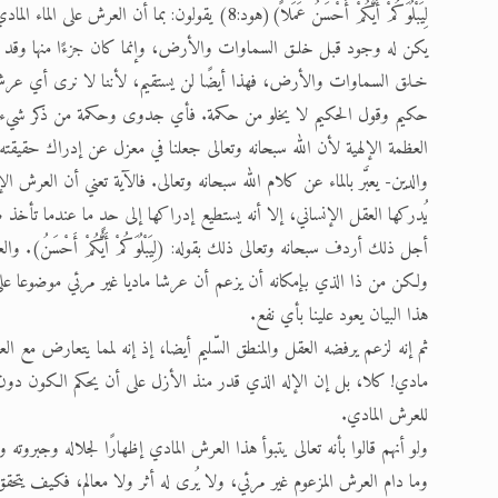
لِيَبْلُوَكُمْ أَيُّكُمْ أَحْسَنُ عَمَلاً)(هود:8) يقولون
يكن له وجود قبل خلـق السماوات والأرض، وإنما كان جزءًا منها وقد خُل
خـلق السماوات والأرض، فهذا أيضًا لن يستقيم، لأننا لا نرى أي عرش مو
حكيم وقول الحكيم لا يخلو من حكمة. فأي جدوى وحكمة من ذكر شيء لا يَم
العظمة الإلهية لأن الله سبحانه وتعالى جعلنا في معزل عن إدراك حقيقته. 
والدين- يعبَّر بالماء عن كلام الله سبحانه وتعالى. فالآية تعني أن العرش
يُدركها العقل الإنساني، إلا أنه يستطيع إدراكها إلى حدٍ ما عندما تأخذ 
أجل ذلك أردف سبحانه وتعالى ذلك بقوله: (لِيَبْلُوَكُمْ أَيُّكُمْ أَحْسَنُ). 
ولكن من ذا الذي بإمكانه أن يزعم أن عرشا ماديا غير مرئي موضوعا على
هذا البيان يعود علينا بأي نفع.
ثم إنه لزعم يرفضه العقل والمنطق السّليم أيضا، إذ إنه لمما يتعارض مع
مادي! كلا، بل إن الإله الذي قدر منذ الأزل على أن يحكم الكون دو
للعرش المادي.
ولو أنهم قالوا بأنه تعالى يتبوأ هذا العرش المادي إظهارًا لجلاله وجبروت
وما دام العرش المزعوم غير مرئي، ولا يُرى له أثر ولا معالم، فكيف يتحقق