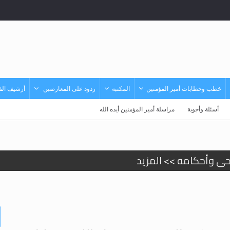
خطب وخطابات أمير المؤمنين
المكتبة
ردود على المعارضين
أرشيف الفي
أسئلة وأجوبة
مراسلة أمير المؤمنين أيده الله
حى وأحكامه >> المزيد
حى وأحكامه >> المزيد
د