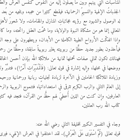
المناسبات التي بينهم وبين ما يصلون إليه من النفوس كنفس العرش والعقول 
الجذباتُ الإلهية والنسيمُ الرحمانية، فيقطع كثيرا من حجبه، وينجيه من بُعد 
له الوصول والشهود مع رؤيته عجائباتِ المنازل والمقامات. ولا شعورَ لأه
المعاني إنما هو من مشكاة النبوة والولاية، وما شمّت العقل رائحته، وما
وإذا انفكّت الأرواح الطيبة الكاملة من الأبدان، ويتطهرون على وجه ال
فيأخذون بطور جديد حظًّا من ربوبيته يغاير ربوبيةً سابقة، وحظًّا من رحماني
فهنالك تكون ثماني صفات تحملها ثمانية من ملائكة الله بإذن أحسن الخالقين
ووضعها في محلها، وإليه إشارة في قوله تعالى: (فَالْمُدَبِّرَاتِ أَمْرًا)، فتدبَّرْ 
وزيادة الملائكة الحاملين في الآخرة لزيادة تجلياتٍ ربانية ورحمانية ورح
إلى العالم الثاني والرب الكريم تترقى في استعداداتها، فتتموج الربوبية وا
العارفين. وإن كنت من الذين أُعطيَ لهم حظٌّ من القرآن، فتجد فيه كثيرا
كتاب الله رب العالمين.
وجاء في التفسير الكبير للخليفة الثاني رضي الله عنه:
قوله تعالى (ثُمَّ اسْتَوَى عَلَى الْعَرْشِ). لقد اختلفوا في العرش الإلهي