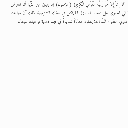
إِلَهَ إِلا هُوَ رَبُّ الْعَرْشِ الْكَرِيمِ) (المؤمنون) إذ يتبين من الآية أن للعرش
قيقي الحيوي على توحيد البارئ إنما يتمثل في صفاته التنـزيهية، ذلك أن صفات
نجد ذوي العقول السّاذجة يعانون معاناةً شديدةً في فهم قضية توحيده سبحانه