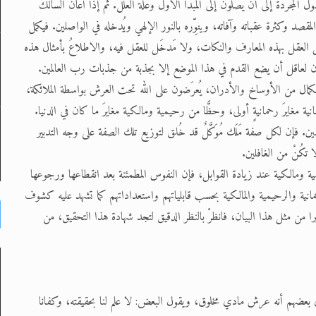
المجردة إلى أن يصلون إلى المبدأ الأول وعلّة العلل. ثم إذا أعان السالكَ
المقصد وكثرة عقباته وآفاته، وينوِّره بالنور الإلهي ويُدخله في الواصلين. فيكمل
ل العقل بهذه المعارف والنكات، ولا مَدخَل للعقل فيه، والاطلاعُ بأمثال هذه
 كان لعاقل أن يضع القدم في هذا الموضع إلا بجذبة من جذبات رب العالمين.
كمال من الأوساخ والأدران، يُعرَضون على الله تحت العرش بواسطة الملائكة،
ة مغايرَ رحمانيةٍ أولى، وحظًّا من رحيمية ومالكية مغايرَ ما كان في الدنيا.
. فإن لكل صفة مَلَك مُوَكَّلٌ قد خُلق لتوزيع تلك الصفة على وجه التدبير
ولا تكُنْ من الغافلين.
يمية ومالكية عند زيادة القوابل، فإن النفوس المطمئنة بعد انقطاعها ورجوعها
لرحمانية والرحيمية والمالكية بحسب قابلياتهم واستعداداتهم كما تشهد عليه كشوف
 من مثل هذا البيان، فانظرْ بالنظر الدقيق لتجد شهادة هذا التحقيق، من
، فيرى بعضهم أنه عرش مادي مخلوق، ويقول البعض: لا علم لنا بحقيقته، وكفانا