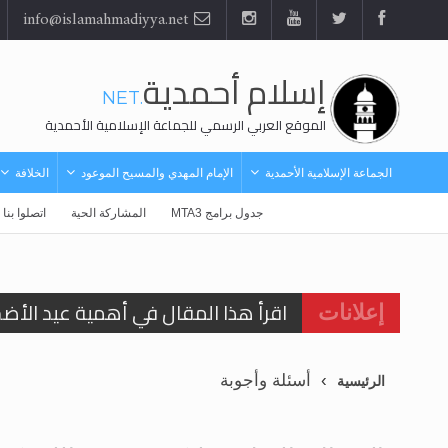
info@islamahmadiyya.net
إسلام أحمدية
.NET
الموقع العربي الرسمي للجماعة الإسلامية الأحمدية
الجماعة الإسلامية الأحمدية
الإمام المهدي والمسيح الموعود
الخلافة
MTA3 البث المباشر
جدول برامج MTA3
المشاركة الحية
اتصلوا بنا
اقرأ هذا المقال في أهمية عيد الأض
إعلانات
اقرأ هذا المقال في أهمية عيد الأض
أسئلة وأجوبة
الرئيسية
الحجّ.. دلالات، حِكم، وأهداف >> المزي
تعميم هامّ لأفراد الجماعة >> المزيد