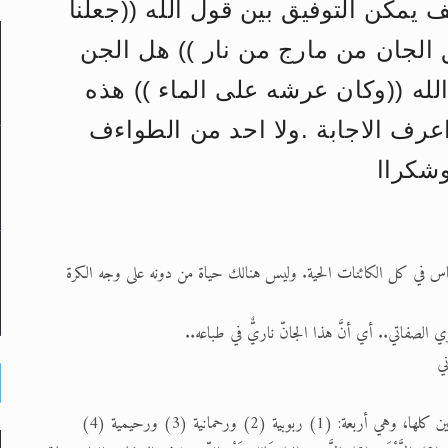
 يمكن التوفيق بين قول الله ((جعلنا
الجان من مارج من نار )) هل الجن
لى حضرة امير المؤمنين أيده الله والمكتب العربي >> الم
لله ((وكان عرشه على الماء )) هذه
 زكريا يطرس وأعداء الإسلام اضغط هنا >> المزيد
اعرف الاجابة .ولا احد من الطواءف
إسراء والمعراج >> المزيد
وشكراا
تم النبيين صلى الله عليه وسلم >> المزيد
د
ٍ حَيٍّ } (الأنبياء 30) يعني أنَّ الماء عنصر أساس في كل الكائنات الحية. وليس هنالك حياة من دونه على وجه الكرة
ني
ثم اعلم أن لله تعالى صفات ذاتية ناشئة من اقتضاء ذاته، وعليها مدار العالمين كلها، وهي أربعة: (1) ربوبية (2) ورحمانية (3) ورحيمية (4)