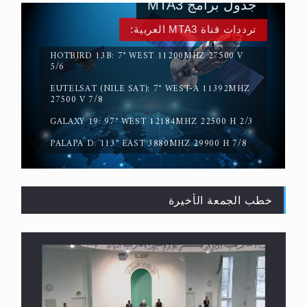
جدول برامج MTA3
ترددات قناة MTA3 العربية:
HOTBIRD 13B: 7° WEST 11200MHZ 27500 V
5/6
EUTELSAT (NILE SAT): 7° WEST-A 11392MHZ
حقيقة المسيح الدجال
27500 V 7/8
GALAXY 19: 97° WEST 12184MHZ 22500 H 2/3
PALAPA D: 113° EAST 3880MHZ 29900 H 7/8
خطب الجمعة الأخيرة
القرآن قاضٍ وحكمٌ على السنة ومهيمنٌ عليها.. ليس
العكس