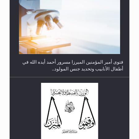
متطلَّبات التّحريك الجديد...
فتوى أمير المؤمنين الميرزا مسرور أحمد أيده الله في
أطفال الأنابيب وتحديد جنس المولود..
رأيٌ في لغة المسيح الموعود عليه السلام.. 4...