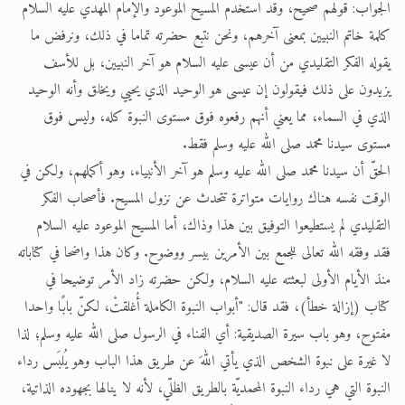
الجواب: قولهم صحيح، وقد استخدم المسيح الموعود والإمام المهدي عليه السلام
كلمة خاتم النبيين بمعنى آخرهم، ونحن نتبع حضرته تماما في ذلك، ونرفض ما
يقوله الفكر التقليدي من أن عيسى عليه السلام هو آخر النبيين، بل للأسف
يزيدون على ذلك فيقولون إن عيسى هو الوحيد الذي يحيي ويخلق وأنه الوحيد
الذي في السماء، مما يعني أنهم رفعوه فوق مستوى النبوة كله، وليس فوق
مستوى سيدنا محمد صلى الله عليه وسلم فقط.
الحقّ أن سيدنا محمد صلى الله عليه وسلم هو آخر الأنبياء، وهو أكملهم، ولكن في
الوقت نفسه هناك روايات متواترة تتحدث عن نزول المسيح. فأصحاب الفكر
التقليدي لم يستطيعوا التوفيق بين هذا وذاك، أما المسيح الموعود عليه السلام
فقد وفقه الله تعالى للجمع بين الأمرين بيسر ووضوح. وكان هذا واضحا في كتاباته
منذ الأيام الأولى لبعثته عليه السلام، ولكن حضرته زاد الأمر توضيحا في
كتاب (إزالة خطأ)، فقد قال: "أبواب النبوة الكاملة أُغلقتْ، لكنّ بابًا واحدا
مفتوح، وهو باب سيرة الصديقية: أي الفناء في الرسول صلى الله عليه وسلم؛ لذا
لا غيرة على نبوة الشخص الذي يأتي اللهَ عن طريق هذا الباب وهو يُلبَس رداء
النبوة التي هي رداء النبوة المحمديّة بالطريق الظلّي، لأنه لا ينالها بجهوده الذاتية،