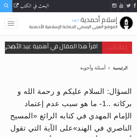
البحث في الكتب
إسلام أحمدية
.NET
الموقع العربي الرسمي للجماعة الإسلامية الأحمدية
اقرأ هذا المقال في أهمية عيد الأضحى و
إعلانات
الحجّ.. دلالات، حِكم، وأهداف >> المزيد
أسئلة وأجوبة
الرئيسية
تعميم هامّ لأفراد الجماعة >> المزيد
تعميم هامّ لأفراد الجماعة >> المزيد
السؤال: السلام عليكم و رحمة الله و
بركاته ..1- ما هو سبب عدم إعتماد
الإمام المهدي في كتابه الرائع «المسيح
اقرأ هذا الكتاب وتعرّف على حقيقة الإسرا
الناصري في الهند»على الآية التي تقول