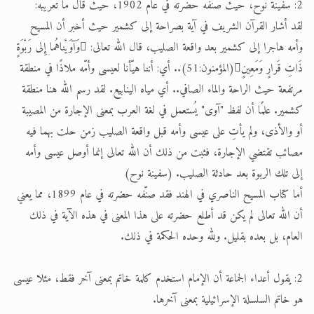
2: سفينة نوح، حيث صنّفه حضرته في عام 1902، حيث قال ما تعريبه:
لقد أشار القرآن الشريف في آية بصراحة إلى كشمير حيث أخبر أن المسيح
وأمه هاجرا إلى كشمير بعد واقعة الصليب، قال الله تعالى: وَآوَيْناهُما إِلى رَبْوَةٍ
ذَاتِ قَرارٍ وَمَعِينٍ(المؤمنون:51).. أي: أننا هيّأنا لعيسى وأمّه ملاذًا في منطقة
مرتفعة حيث الراحة والماء الصافي.. أي مياه الينابيع. لقد رسم الله هنا منطقة
كشمير. علمًا أن لفظ "آوى" يُستعمل في لغة العرب بمعنى الإجارة من المصيبة
أو والأذى، ولم يأتِ على عيسى وأمه قبل واقعة الصليب زمن حلت بهما فيه
مصائب تقتضي الإجارة، فثبت من ذلك أن الله تعالى إنما أوصل عيسى وأمه
إلى تلك الربوة بعد حادثة الصليب. (سفينة نوح)
أما كتاب المسيح الناصري في الهند فقد صنّفه حضرته في عام 1899، مما يعني
أن الله تعالى لم يكن قد أطلع حضرته على هذا المعنى في هذه الآية في ذلك
العام، بل بعده بقليل. ولله وحده الحكمة في ذلك.
2: يقول أعداء الجماعة أن الإمام استخدم كلمة خاتم بمعنى آخر فقط، مثلا عيسى
هو خاتم السلسلة الإسرائيلية بمعنى آخرها.