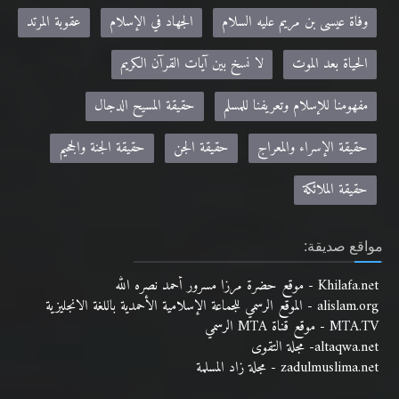
وفاة عيسى بن مريم عليه السلام
الجهاد في الإسلام
عقوبة المرتد
الحياة بعد الموت
لا نسخ بين آيات القرآن الكريم
مفهومنا للإسلام وتعريفنا للمسلم
حقيقة المسيح الدجال
حقيقة الإسراء والمعراج
حقيقة الجن
حقيقة الجنة والجحيم
حقيقة الملائكة
مواقع صديقة:
Khilafa.net - موقع حضرة مرزا مسرور أحمد نصره الله
alislam.org - الموقع الرسمي للجماعة الإسلامية الأحمدية باللغة الانجليزية
MTA.TV - موقع قناة MTA الرسمي
altaqwa.net- مجلة التقوى
zadulmuslima.net - مجلة زاد المسلمة