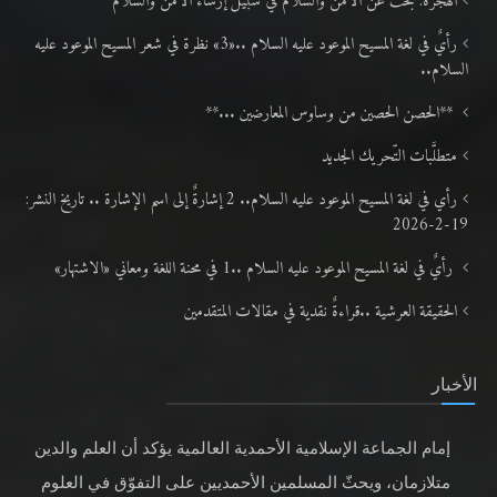
الهجرة: بحث عن الأمن والسلام في سبيل إرساء الأمن والسلام
رأيٌ في لغة المسيح الموعود عليه السلام ..«3» نظرة في شعر المسيح الموعود عليه
السلام..
**الحصن الحصين من وساوس المعارضين ...**
متطلَّبات التّحريك الجديد
رأي في لغة المسيح الموعود عليه السلام.. 2 إشارةٌ إلى اسم الإشارة .. تاريخ النشر:
19-2-2026
رأيٌ في لغة المسيح الموعود عليه السلام ..1 في محنة اللغة ومعاني «الاشتهار»
الحقيقة العرشية ..قراءةٌ نقدية في مقالات المتقدمين
الأخبار
إمام الجماعة الإسلامية الأحمدية العالمية يؤكد أن العلم والدين
متلازمان، ويحثّ المسلمين الأحمديين على التفوّق في العلوم