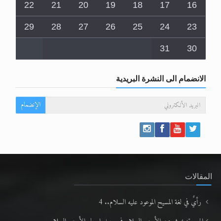
22
21
20
19
18
17
16
29
28
27
26
25
24
23
31
30
الانضمام الى النشرة البريدية
الإنضمام
المقالات
رأيٌ في لغة المسيح الموعود عليه السلام.. 4