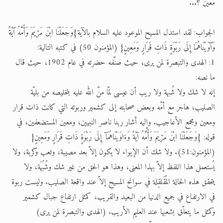
معين ؟...
الجواب: لقد استدل المسيح الموعود عليه السلام بالآية{وَجَعَلْنَا ابْنَ مَرْيَمَ وَأُمَّهُ آَيَةً
وَآَوَيْنَاهُمَا إِلَى رَبْوَةٍ ذَاتِ قَرَارٍ وَمَعِينٍ} (المؤمنون 50) في كتبه التالية:
1: الهدى والتبصرة لمن يرى، حيث صنّفه حضرته في عام 1902، حيث قال
ما نصه:
إنه لا شك ولا شُبهة ولا ريب أن عيسى لمّا منّ الله عليه بتخليصه من بليّة
الصليب، هاجر مع أمّه وبعض صحابته إلى كشمير وربوته التي كانت ذات قرار
ومعين ومجمع الأعاجيب. وإليه أشار ربنا ناصر النبيين، ومعين المستضعفين، في
قوله: {وَجَعَلْنَا ابْنَ مَرْيَمَ وَأُمَّهُ آيَةً وَءَاوَيْنَاهُمَآ إِلَى رَبْوَةٍ ذَاتِ قَرَارٍ وَمَعِينٍ}
(المؤمنون:51). ولا شك أن الإيواء لا يكون إلاّ بعد مصيبة، وتعب وكربة، ولا
يُستعمل هذا اللفظ إلاّ بهذا المعنى، وهذا هو الحق من غير شك وشُبُهَة، ولا
يتحقق هذه الحالة المُقَلقِلة في سوانح المسيح إلاّ عند واقعة الصليب. وليست ربوة
في الارتفاع في جميع الدنيا من البعيد والقريب، كمثل ارتفاع جبال كشمير
وكمثل ما يتعلّق بشعبها عند العليم الأريب. (الهدى والتبصرة لمن يرى)