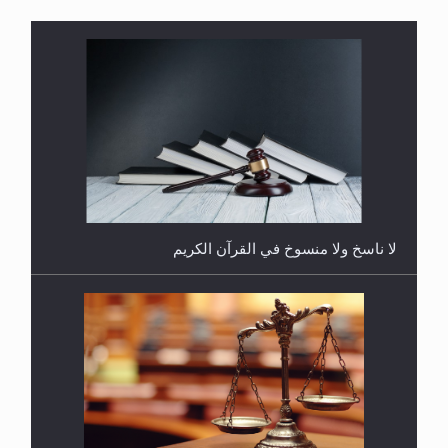
هل يُحسب حول الزكاة وفق السنة الميلادية أو الهجرية؟
لا ناسخ ولا منسوخ في القرآن الكريم
هل يجوز فتح مشروع كوافير نسائي للمحجبات وغير
المحجبات؟