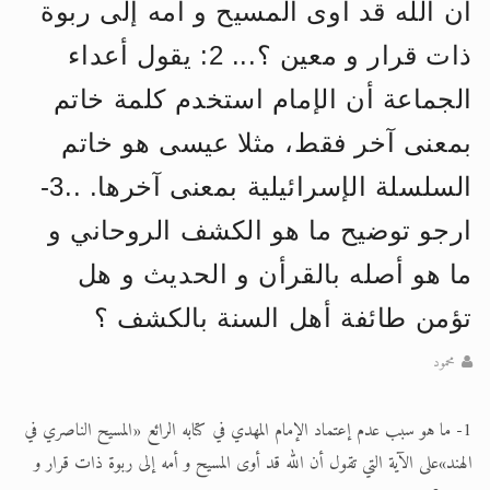
أن الله قد أوى المسيح و أمه إلى ربوة
الحجّ.. دلالات، حِكم، وأهداف >> المزيد
ذات قرار و معين ؟... 2: يقول أعداء
اقرأ هذا المقال في أهمية عيد الأضحى و
الجماعة أن الإمام استخدم كلمة خاتم
بمعنى آخر فقط، مثلا عيسى هو خاتم
السلسلة الإسرائيلية بمعنى آخرها. ..3-
ارجو توضيح ما هو الكشف الروحاني و
ما هو أصله بالقرأن و الحديث و هل
تؤمن طائفة أهل السنة بالكشف ؟
محمود
1- ما هو سبب عدم إعتماد الإمام المهدي في كتابه الرائع «المسيح الناصري في
الهند»على الآية التي تقول أن الله قد أوى المسيح و أمه إلى ربوة ذات قرار و