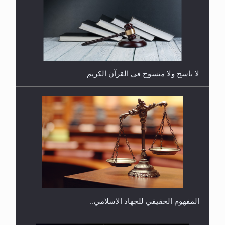
هل يجوز فتح مشروع كوافير نسائي للمحجبات وغير
المحجبات؟
المفهوم الحقيقي للجهاد الإسلامي..
فتوى أمير المؤمنين الميرزا مسرور أحمد أيده الله في
أطفال الأنابيب وتحديد جنس المولود..
سورة التكوير تُنبئ بزمن بعثة المسيح الموعود عليه
السلام