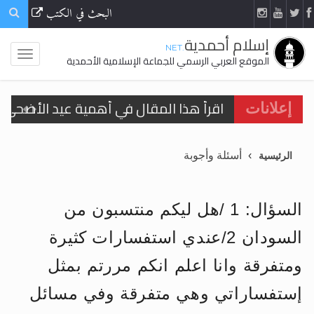
البحث في الكتب
إسلام أحمدية
.NET
الموقع العربي الرسمي للجماعة الإسلامية الأحمدية
اقرأ هذا المقال في أهمية عيد الأضحى و
إعلانات
الحجّ.. دلالات، حِكم، وأهداف >> المزيد
أسئلة وأجوبة
الرئيسية
تعميم هامّ لأفراد الجماعة >> المزيد
تعميم هامّ لأفراد الجماعة >> المزيد
السؤال: 1 /هل ليكم منتسبون من
السودان 2/عندي استفسارات كثيرة
ومتفرقة وانا اعلم انكم مررتم بمثل
اقرأ هذا الكتاب وتعرّف على حقيقة الإسرا
إستفساراتي وهي متفرقة وفي مسائل