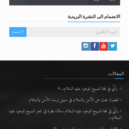
الانضمام الى النشرة البريدية
الإنضمام
المقالات
رأيٌ في لغة المسيح الموعود عليه السلام.. 4
الهجرة: بحث عن الأمن والسلام في سبيل إرساء الأمن والسلام
رأيٌ في لغة المسيح الموعود عليه السلام ..«3» نظرة في شعر المسيح الموعود عليه
السلام..
**الحصن الحصين من وساوس المعارضين ...**
متطلَّبات التّحريك الجديد