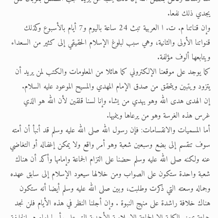
يجدي ذلك نفعا.
وإن قناتنا م. ت. ا العربية تبث 24 ساعة باليوم و7 أيام بالأسبوع وكذلك
قنواتنا الأولى والثانية، وهي سبب لبلوغ الإسلام الحقيقي إلى كثير من السعداء
ويتابعها ألوف مؤلفة.
كما يوجد على موقعنا الإلكتروني كما هائلا من المعلومات والكتب لمن يريد أن
يتزود ويتبين ويتحقق من صدق الإمام المهدي والمسيح الموعود عليه السلام.
إن الهدى هدى الله وهو يهدي من يشاء وإنا لسنا قلقين لأن الله هو الذي
غرس هذه الغرسة وهو من يرعاها وينميها.
أما المسميات والانقسامات: فإن رسول الله صلى الله عليه وسلم قد أنبأ أن أمته
سوف تنقسم إلى بضع وسبعين شعبة وهو أمر واقع ولا يمكن إغفاله أو التغاضي
عنه ولكنه صلى الله عليه وسلم حضنا على التزام الجماعة وإمامها وأكد أن هناك
شعبة واحدة ستكون على الصواب ومن خلالها سيعود الإسلام إلى سابق عهده
وجماله وسعته التي ذكرت وطلبت، وبين صلى الله عليه وسلم أيضا أنه ستكون
هناك خلافة راشدة على منهج النبوة . وإن أجلنا النظر في هذه الأيام فلن نجد