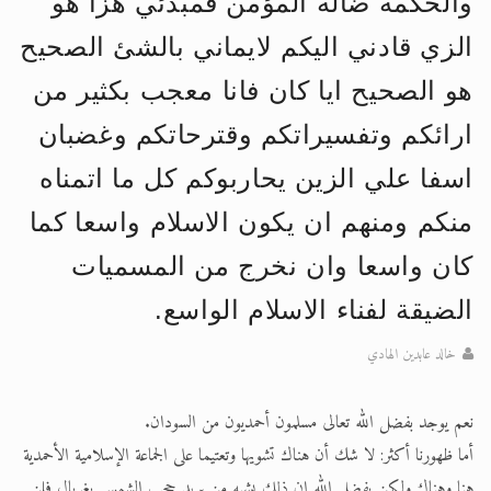
والحكمة ضالة المؤمن فمبدئي هزا هو
الزي قادني اليكم لايماني بالشئ الصحيح
هو الصحيح ايا كان فانا معجب بكثير من
ارائكم وتفسيراتكم وقترحاتكم وغضبان
اسفا علي الزين يحاربوكم كل ما اتمناه
منكم ومنهم ان يكون الاسلام واسعا كما
كان واسعا وان نخرج من المسميات
الضيقة لفناء الاسلام الواسع.
خالد عابدين الهادي
نعم يوجد بفضل الله تعالى مسلمون أحمديون من السودان.
أما ظهورنا أكثر: لا شك أن هناك تشويها وتعتيما على الجماعة الإسلامية الأحمدية
هنا وهناك ولكن بفضل الله إن ذلك يشبه من يريد حجب الشمس بغربال فلن