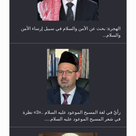
2025
رأيٌ في لغة المسيح الموعود عليه السلام ..«3» نظرة
في شعر المسيح الموعود عليه السلام.....
معرض القرآن الكريم لمدة ثلاثين يوما في مكتبة مدينة
ريهيماكي في فنلند
**الحصن الحصين من وساوس المعارضين ...**...