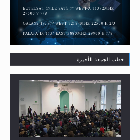
العكس
GALAXY 19: 97° WEST 12184MHZ 22500 H 2/3
PALAPA D: 113° EAST 3880MHZ 29900 H 7/8
خطب الجمعة الأخيرة
لا ناسخ ولا منسوخ في القرآن الكريم
خطبة الجمعة التي ألقاها حضرة أمير المؤمنين أيده