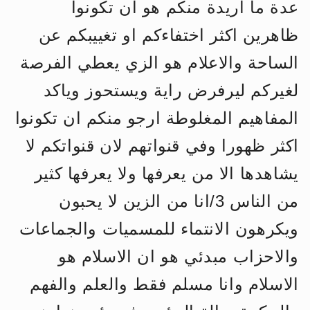
عدة ما اريدة منكم هو ان تكونوا
الحجّ.. دلالات، حِكم، وأهداف >> المزيد
ظاهرين اكثر اختفاءكم او تغييبكم عن
اقرأ هذا المقال في أهمية عيد الأضحى و
الساحة والاعلام هو الزي يعطي الفرصة
لغيركم ليرفرض راية ويستحوز وياكد
المفاهيم المغلوطة ارجو منكم ان تكونوا
اكثر ظهورا وفي قنواتهم لان قنواتكم لا
يشاهدها الا من يعرفها ولا يعرفها كثير
من الناس 3/انا من الزين لا يحبون
ويكرهون الانتماء للمسميات والجماعات
والاحزاب مبدئي هو ان الاسلام هو
الاسلام وانا مسلم فقط والعلم والفهم