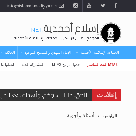
info@islamahmadiyya.net
إسلام أحمدية
.NET
الموقع العربي الرسمي للجماعة الإسلامية الأحمدية
الجماعة الإسلامية الأحمدية
الإمام المهدي والمسيح الموعود
الخلافة
MTA3 البث المباشر
جدول برامج MTA3
المشاركة الحية
اتصلوا بنا
اقرأ هذا المقال في أهمية عيد الأض
إعلانات
اقرأ هذا المقال في أهمية عيد الأض
أسئلة وأجوبة
الرئيسية
الحجّ.. دلالات، حِكم، وأهداف >> المزي
تعميم هامّ لأفراد الجماعة >> المزيد