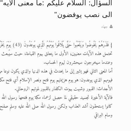
السؤال: السلام عليكم :ما معنى الايه
تعميم هامّ لأفراد الجماعة >> المزيد
الى نصب يوفضون"
إعلان هامّ بخصوص الرسائل المرسلة إ
جهاد
للانتقال إلى كافة الردود على القمص
{ فَذَرْهُمْ يَخُوضُوا وَيَلْعَبُوا حَتَّى يُلَاقُوا يَوْمَهُمُ الَّذِي يُوعَدُونَ (43) يَوْمَ يَخْرُجُونَ مِنَ الْأَجْدَاثِ سِرَاعًا كَأَنَّهُمْ إِلَى نُصُبٍ يُوفِضُونَ } (المعارج 43-44)
اقرأ هذا الكتاب وتعرّف على حقيقة ال
تحتمل هذه الآيات معنيين؛ الأول ما يتعلق بيوم القيامة، حيث سيُبعث ال
عرض مصوَّر لأقوال المستشرقين في خا
وعندما سيخرجون سيحشرون ليوم الحساب.
أما المعنى الثاني فهو يشير إلى ما يحدث في هذه الدنيا والذي يكون نوعا م
الحجّ.. دلالات، حِكم، وأهداف >> المزي
فيومهم الذي يوعدون: هو يوم هزيمتهم يوم فتح ونصر الإسلام أي فتح مكة
الأجداث: القبور وشبهت بيوت الكفار بالقبور لموتهم الروحاني.
فالآية الأخيرة تجسيد حقيقي لما حصل لزعماء مكة يوم فتحها رسول الله صل
كانوا يستحقون أشد العذاب ولكن رسول الله صلى الله عليه وسلم صفح عن
وسام البراقي