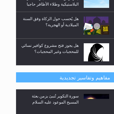
السلام ..«3» نظرة في شعر
البلاستيكية وطلاء الأظافر حاجبا
المسيح الموعود عليه السلام.....
للوضوء وهل يُسمح الصلاة بها؟
هل يُحسب حول الزكاة وفق السنة
الميلادية أو الهجرية؟
هل يجوز فتح مشروع كوافير نسائي
للمحجبات وغير المحجبات؟
فتوى أمير المؤمنين الميرزا مسرور
مفاهيم وتفاسير تجديدية
أحمد أيده الله في أطفال الأنابيب
وتحديد جنس المولود..
سورة التكوير تُنبئ بزمن بعثة
هل من الصحيح أن ديّة المرأة
المسيح الموعود عليه السلام
المقتولة تساوي نصف ديّة الرجل
المقتول؟