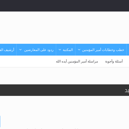
خطب وخطابات أمير المؤمنين
المكتبة
ردود على المعارضين
أرشيف الفي
أسئلة وأجوبة
مراسلة أمير المؤمنين أيده الله
حى وأحكامه >> المزيد
حى وأحكامه >> المزيد
د