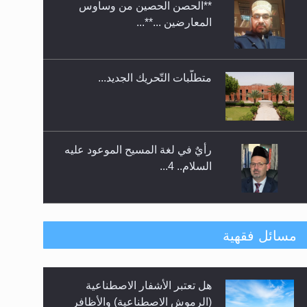
**الحصن الحصين من وساوس
ندوة حول نظام الوصية في
المعارضين ...**...
الجماعة الأحمدية في شيتاغونغ –
بنغلاديش
متطلَّبات التّحريك الجديد...
رأيٌ في لغة المسيح الموعود عليه
السلام.. 4...
الهجرة: بحث عن الأمن والسلام في
مسائل فقهية
سبيل إرساء الأمن والسلام...
هل تعتبر الأشفار الاصطناعية
رأيٌ في لغة المسيح الموعود عليه
(الرموش الاصطناعية) والأظافر