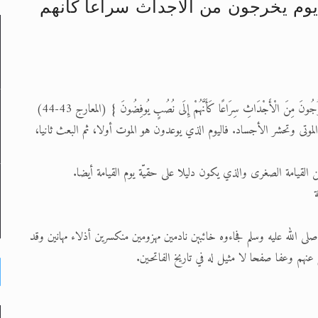
"يوم يخرجون من الاجداث سراعا كانهم
لى حضرة امير المؤمنين أيده الله والمكتب العربي >> الم
 زكريا يطرس وأعداء الإسلام اضغط هنا >> المزيد
إسراء والمعراج >> المزيد
موتى وتحشر الأجساد. فاليوم الذي يوعدون هو الموت أولا، ثم البعث ثانيا،
تم النبيين صلى الله عليه وسلم >> المزيد
ن القيامة الصغرى والذي يكون دليلا على حقيّة يوم القيامة أيضا.
د
ى الله عليه وسلم فجاءوه خائبين نادمين مهزومين منكسرين أذلاء مهانين وقد
هم وعفا صفحا لا مثيل له في تاريخ الفاتحين.