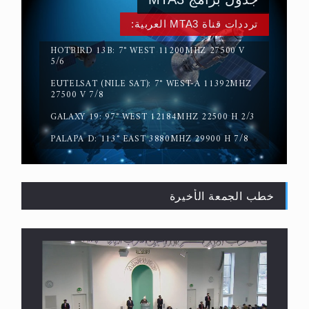
ترددات قناة MTA3 العربية:
HOTBIRD 13B: 7° WEST 11200MHZ 27500 V
5/6
EUTELSAT (NILE SAT): 7° WEST-A 11392MHZ
حقيقة المسيح الدجال
27500 V 7/8
GALAXY 19: 97° WEST 12184MHZ 22500 H 2/3
PALAPA D: 113° EAST 3880MHZ 29900 H 7/8
خطب الجمعة الأخيرة
القرآن قاضٍ وحكمٌ على السنة ومهيمنٌ عليها.. ليس
العكس