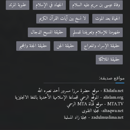
وفاة عيسى بن مريم عليه السلام
الجهاد في الإسلام
عقوبة المرتد
الحياة بعد الموت
لا نسخ بين آيات القرآن الكريم
مفهومنا للإسلام وتعريفنا للمسلم
حقيقة المسيح الدجال
حقيقة الإسراء والمعراج
حقيقة الجن
حقيقة الجنة والجحيم
حقيقة الملائكة
مواقع صديقة:
Khilafa.net - موقع حضرة مرزا مسرور أحمد نصره الله
alislam.org - الموقع الرسمي للجماعة الإسلامية الأحمدية باللغة الانجليزية
MTA.TV - موقع قناة MTA الرسمي
altaqwa.net- مجلة التقوى
zadulmuslima.net - مجلة زاد المسلمة