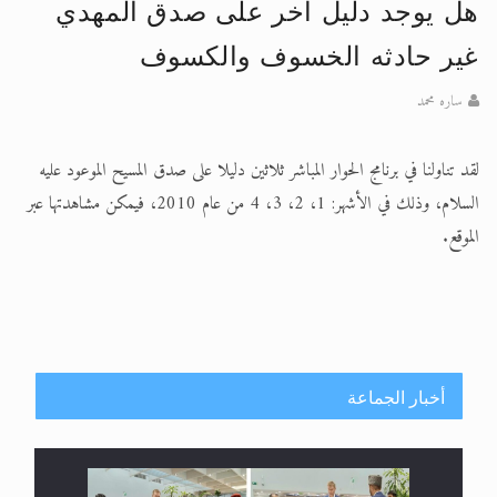
هل يوجد دليل اخر على صدق المهدي
الحجّ.. دلالات، حِكم، وأهداف >> المزيد
غير حادثه الخسوف والكسوف
اقرأ هذا المقال في أهمية عيد الأضحى و
ساره محمد
لقد تناولنا في برنامج الحوار المباشر ثلاثين دليلا على صدق المسيح الموعود عليه
السلام، وذلك في الأشهر: 1، 2، 3، 4 من عام 2010، فيمكن مشاهدتها عبر
الموقع.
أخبار الجماعة