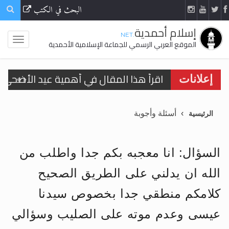
البحث في الكتب
إسلام أحمدية
.NET
الموقع العربي الرسمي للجماعة الإسلامية الأحمدية
اقرأ هذا المقال في أهمية عيد الأضحى و
إعلانات
الحجّ.. دلالات، حِكم، وأهداف >> المزيد
أسئلة وأجوبة
الرئيسية
تعميم هامّ لأفراد الجماعة >> المزيد
تعميم هامّ لأفراد الجماعة >> المزيد
السؤال: انا معجبه بكم جدا واطلب من
الله ان يدلني على الطريق الصحيح
كلامكم منطقي جدا بخصوص سيدنا
اقرأ هذا الكتاب وتعرّف على حقيقة الإسرا
عيسى وعدم موته على الصليب وسؤالي