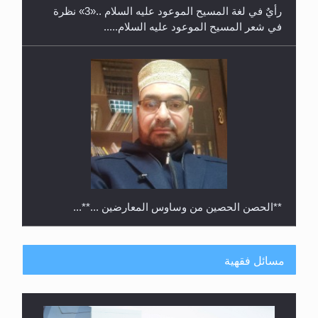
رأيٌ في لغة المسيح الموعود عليه السلام ..«3» نظرة
في شعر المسيح الموعود عليه السلام.....
**الحصن الحصين من وساوس المعارضين ...**...
مسائل فقهية