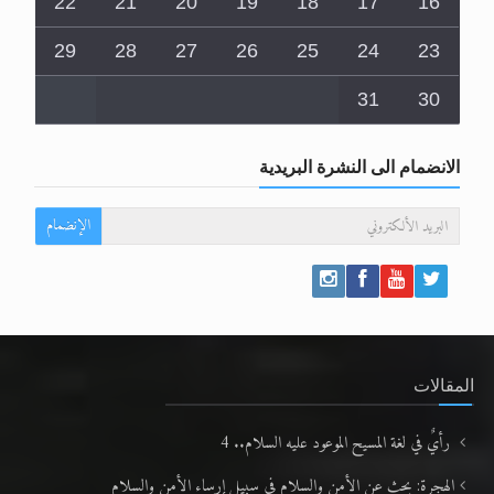
22
21
20
19
18
17
16
29
28
27
26
25
24
23
31
30
الانضمام الى النشرة البريدية
الإنضمام
المقالات
رأيٌ في لغة المسيح الموعود عليه السلام.. 4
الهجرة: بحث عن الأمن والسلام في سبيل إرساء الأمن والسلام