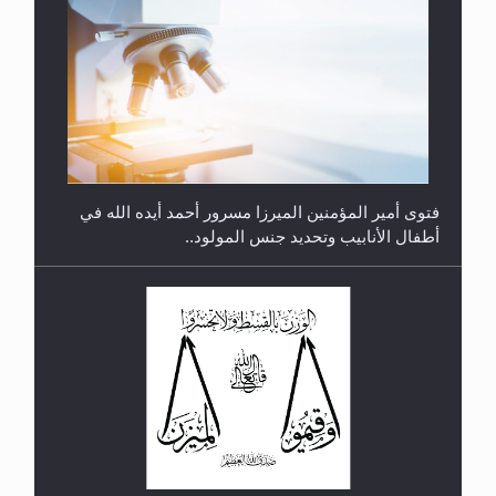
متطلَّبات التّحريك الجديد...
فتوى أمير المؤمنين الميرزا مسرور أحمد أيده الله في
أطفال الأنابيب وتحديد جنس المولود..
رأيٌ في لغة المسيح الموعود عليه السلام.. 4...