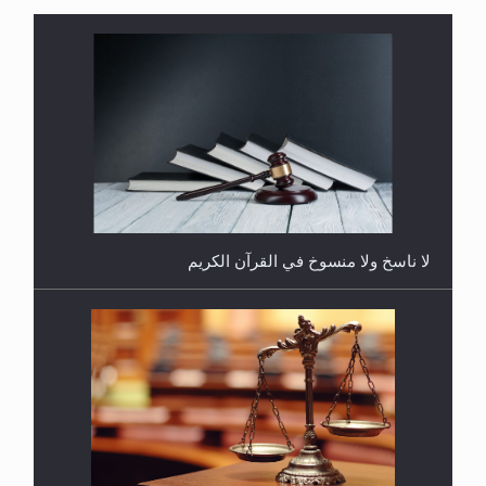
هل يُحسب حول الزكاة وفق السنة الميلادية أو الهجرية؟
لا ناسخ ولا منسوخ في القرآن الكريم
هل يجوز فتح مشروع كوافير نسائي للمحجبات وغير
المحجبات؟