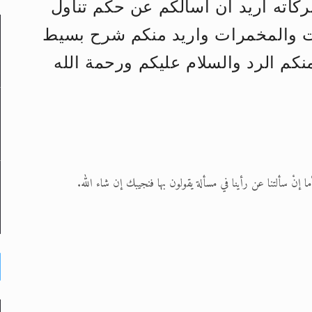
ركاته اريد ان اسالكم عن حكم تناول
 والمخمرات واريد منكم شرح بسيط
لى حضرة امير المؤمنين أيده الله والمكتب العربي >> الم
كم الرد والسلام عليكم ورحمة الله
 زكريا يطرس وأعداء الإسلام اضغط هنا >> المزيد
إسراء والمعراج >> المزيد
تم النبيين صلى الله عليه وسلم >> المزيد
د
ا إنْ سألتنا عن رأينا في مسألة يقولون بها فنجيبك إن شاء الله.