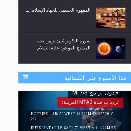
المفهوم الحقيقي للجهاد الإسلامي..
سورة التكوير تُنبئ بزمن بعثة
المسيح الموعود عليه السلام
حقيقة المسيح الدجال
هذا الأسبوع على الفضائية
جدول برامج MTA3
القرآن قاضٍ وحكمٌ على السنة
ترددات قناة MTA3 العربية:
ومهيمنٌ عليها.. ليس العكس
HOTBIRD 13B: 7° WEST 11200MHZ 27500 V
5/6
EUTELSAT (NILE SAT): 7° WEST-A 11392MHZ