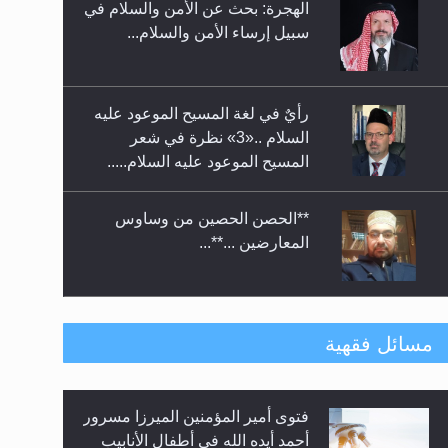
الهجرة: بحث عن الأمن والسلام في
حفل توزيع الشهادات في الجامعة
سبيل إرساء الأمن والسلام...
الأحمدية بنيجيريا لعام 2025
رأيٌ في لغة المسيح الموعود عليه
السلام ..«3» نظرة في شعر
المسيح الموعود عليه السلام.....
**الحصن الحصين من وساوس
المعارضين ...**...
متطلَّبات التّحريك الجديد...
مسائل فقهية
فتوى أمير المؤمنين الميرزا مسرور
رأيٌ في لغة المسيح الموعود عليه
أحمد أيده الله في أطفال الأنابيب