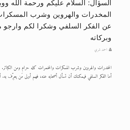
السؤال: السلام عليكم ورحمة الله ووب
تعميم هامّ لأفراد الجماعة >> المزيد
المخدرات والهروين وشرب المسكرات
إعلان هامّ بخصوص الرسائل المرسلة إ
عن الفكر السلفي وشكرا لكم وارجو من
للانتقال إلى كافة الردود على القمص
وبركاته
اقرأ هذا الكتاب وتعرّف على حقيقة ال
احمد شري
عرض مصوَّر لأقوال المستشرقين في خا
المخدرات والهروين وشرب المسكرات والمخمرات كله حرام ومن الكبائر.
الحجّ.. دلالات، حِكم، وأهداف >> المزي
أما الفكر السلفي فيمكنك أن تسأل أصحابه عنه، فهم أولى مَن يعرِّف به. أم