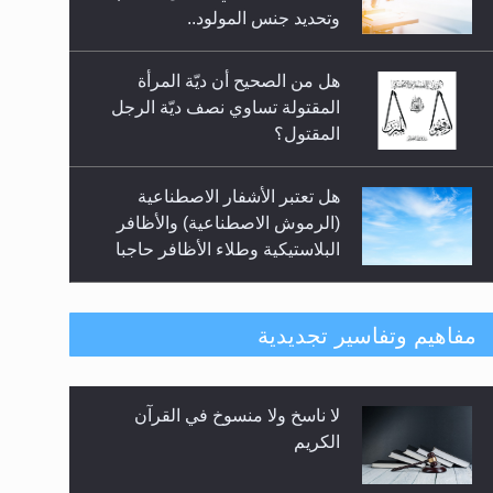
السلام.. 4...
وتحديد جنس المولود..
هل من الصحيح أن ديّة المرأة
المقتولة تساوي نصف ديّة الرجل
المقتول؟
هل تعتبر الأشفار الاصطناعية
(الرموش الاصطناعية) والأظافر
البلاستيكية وطلاء الأظافر حاجبا
للوضوء وهل يُسمح الصلاة بها؟
هل يُحسب حول الزكاة وفق السنة
مفاهيم وتفاسير تجديدية
الميلادية أو الهجرية؟
لا ناسخ ولا منسوخ في القرآن
هل يجوز فتح مشروع كوافير نسائي
الكريم
للمحجبات وغير المحجبات؟