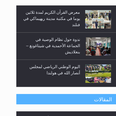
معرض القرآن الكريم لمدة ثلاثين
زيد
يوما في مكتبة مدينة ريهيماكي في
فنلند
ندوة حول نظام الوصية في
الجماعة الأحمدية في شيتاغونغ –
بنغلاديش
اليوم الوطني الرياضي لمجلس
أنصار الله في هولندا
إتمام حفظ القرآن الكريم لثلاثة
المقالات
طلاب من مدرسة الحفظ في غانا