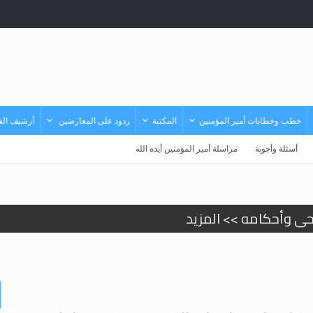
خطب وخطابات أمير المؤمنين
المكتبة
ردود على المعارضين
أرشيف الفي
أسئلة وأجوبة
مراسلة أمير المؤمنين أيده الله
حى وأحكامه >> المزيد
حى وأحكامه >> المزيد
د