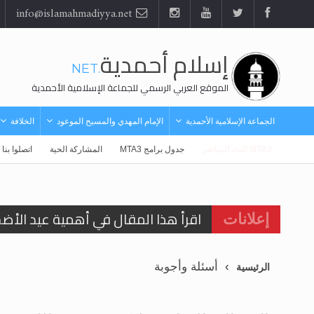
info@islamahmadiyya.net
إسلام أحمدية
.NET
الموقع العربي الرسمي للجماعة الإسلامية الأحمدية
الجماعة الإسلامية الأحمدية
الإمام المهدي والمسيح الموعود
الخلافة
MTA3 البث المباشر
جدول برامج MTA3
المشاركة الحية
اتصلوا بنا
اقرأ هذا المقال في أهمية عيد الأض
إعلانات
اقرأ هذا المقال في أهمية عيد الأض
أسئلة وأجوبة
الرئيسية
الحجّ.. دلالات، حِكم، وأهداف >> المزي
تعميم هامّ لأفراد الجماعة >> المزيد