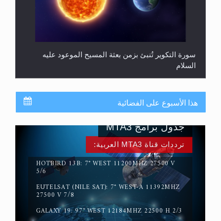
سورة التكوير تُنبئ بزمن بعثة المسيح الموعود عليه
السلام
هذا الأسبوع على الفضائية
جدول برامج MTA3
ترددات قناة MTA3 العربية:
HOTBIRD 13B: 7° WEST 11200MHZ 27500 V
5/6
EUTELSAT (NILE SAT): 7° WEST-A 11392MHZ
حقيقة المسيح الدجال
27500 V 7/8
GALAXY 19: 97° WEST 12184MHZ 22500 H 2/3