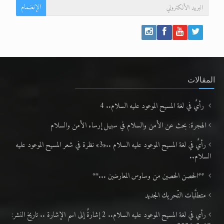
الإنضمام
المقالات
رأيٌ في لغة المسيح الموعود عليه السلام.. 4
الهجرة: بحث عن الأمن والسلام في سبيل إرساء الأمن والسلام
رأيٌ في لغة المسيح الموعود عليه السلام ..«3» نظرة في شعر المسيح الموعود عليه
السلام..
**الحصن الحصين من وساوس المعارضين ...**
متطلَّبات التّحريك الجديد
رأي في لغة المسيح الموعود عليه السلام.. 2 إشارةٌ إلى اسم الإشارة .. تاريخ النشر: