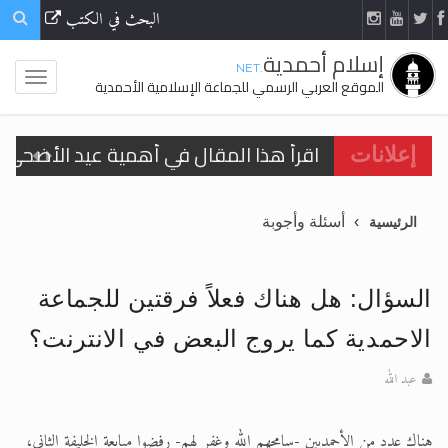
البحث في الكتب
إسلام أحمدية
.NET
الموقع العربي الرسمي للجماعة الإسلامية الأحمدية
اقرأ هذا المقال في أهمية عيد الأضحى و
إعلانات
الحجّ.. دلالات، حِكم، وأهداف >> المزيد
أسئلة وأجوبة
الرئيسية
تعميم هامّ لأفراد الجماعة >> المزيد
تعميم هامّ لأفراد الجماعة >> المزيد
السؤال: هل هناك فعلاً فرقتين للجماعة
الاحمدية كما يروج البعض في الانترنت؟
عبد الله
اقرأ هذا الكتاب وتعرّف على حقيقة الإسرا
هناك عدد من الأحمديين -سامحهم الله وغفر لهم- رفضوا مبايعة الخليفة الثاني،