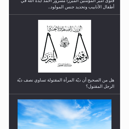
فتوى أمير المؤمنين الميرزا مسرور أحمد أيده الله في
أطفال الأنابيب وتحديد جنس المولود..
رأيٌ في لغة المسيح الموعود عليه السلام.. 4...
هل من الصحيح أن ديّة المرأة المقتولة تساوي نصف ديّة
الرجل المقتول؟