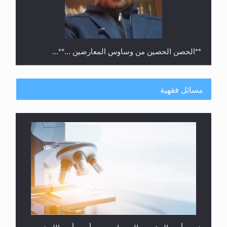
**الحصن الحصين من وساوس المعارضين ...**...
مسائل فقهية
متطلَّبات التّحريك الجديد...