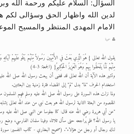
السؤال: السلام عليكم ورحمة الله وبر
تعميم هامّ لأفراد الجماعة >> المزيد
لدين الله واظهار الحق وسؤالى لكم ه
إعلان هامّ بخصوص الرسائل المرسلة إ
الامام المهدى المنتظر والمسيح الموع
للانتقال إلى كافة الردود على القمص
سمية
اقرأ هذا الكتاب وتعرّف على حقيقة ال
يقول الله تعالى { هُوَ الَّذِي بَعَثَ في الأُمِّيِّين رَسُولاً مِّنْهُمْ يَتْلُو عَلَيْهِمْ آيَاتِهِ وَيُز
عرض مصوَّر لأقوال المستشرقين في خا
مِنْهُمْ لَمَّا يَلْحَقُوا بِهِمْ وَهُوَ الْعَزِيزُ الْحَكِيمُ} (الجمعة: 3-4)
الحجّ.. دلالات، حِكم، وأهداف >> المزي
وتشير هذه الآية أن الله تعالى قد قضى أن يبعث رسول الله صلى الله عليه وسلم في 
استخدام الحرف "لما" بدل "لم" إلى انقضاء فترة زمنية بين البعثتين.
ولما نزلت هذه السورة على رسول الله صلى الله عليه وسلم فهِم المسلمون مع
المقصود من البعثة الثانية لرسول الله هو بعث نبي من عند الله تعالى يشا
"عن أبي هريرة رضي الله عنه قال: كنا جلوسا عن النبي صلى الله عليه وسلم فأُنزِلَ
يا رسول الله؟ فلم يُراجعه حتى سأل ثلاثا، وفينا سلمان الفارسي، وضع رسول
لناله رجال أو رجل من هؤلاء". (صحيح البخاري - كتاب التفسير: سورة ا