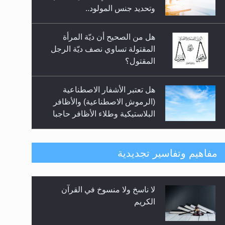
السلام.. 4...
وتحديد جنس المولود..
هل من الصحيح أن ديّة المرأة
المقتولة تساوي نصف ديّة الرجل
المقتول؟
هل تعتبر الأشفار الاصطناعية
(الرموش الاصطناعية) والأظافر
البلاستيكية وطلاء الأظافر حاجبا
للوضوء وهل يُسمح الصلاة بها؟
هل يُحسب حول الزكاة وفق السنة
مفاهيم وتفاسير تجديدية
الميلادية أو الهجرية؟
لا ناسخ ولا منسوخ في القرآن
هل يجوز فتح مشروع كوافير نسائي
الكريم
للمحجبات وغير المحجبات؟