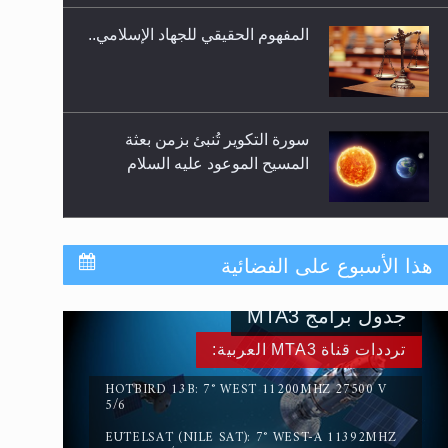
المفهوم الحقيقي للجهاد الإسلامي..
سورة التكوير تُنبئ بزمن بعثة
المسيح الموعود عليه السلام
حقيقة المسيح الدجال
هذا الأسبوع على الفضائية
جدول برامج MTA3
القرآن قاضٍ وحكمٌ على السنة
ترددات قناة MTA3 العربية:
ومهيمنٌ عليها.. ليس العكس
HOTBIRD 13B: 7° WEST 11200MHZ 27500 V
5/6
EUTELSAT (NILE SAT): 7° WEST-A 11392MHZ