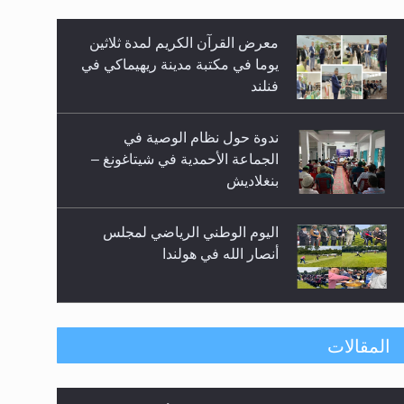
معرض القرآن الكريم لمدة ثلاثين
زيد
يوما في مكتبة مدينة ريهيماكي في
فنلند
ندوة حول نظام الوصية في
الجماعة الأحمدية في شيتاغونغ –
بنغلاديش
اليوم الوطني الرياضي لمجلس
أنصار الله في هولندا
إتمام حفظ القرآن الكريم لثلاثة
المقالات
طلاب من مدرسة الحفظ في غانا