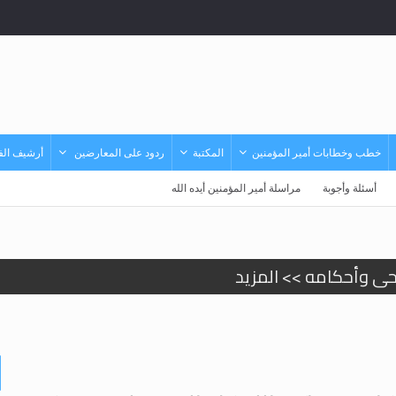
خطب وخطابات أمير المؤمنين
المكتبة
ردود على المعارضين
أرشيف الفي
أسئلة وأجوبة
مراسلة أمير المؤمنين أيده الله
حى وأحكامه >> المزيد
حى وأحكامه >> المزيد
د