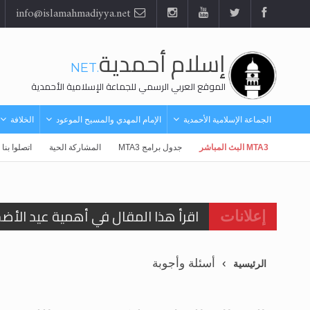
info@islamahmadiyya.net
إسلام أحمدية
.NET
الموقع العربي الرسمي للجماعة الإسلامية الأحمدية
الجماعة الإسلامية الأحمدية
الإمام المهدي والمسيح الموعود
الخلافة
MTA3 البث المباشر
جدول برامج MTA3
المشاركة الحية
اتصلوا بنا
اقرأ هذا المقال في أهمية عيد الأض
إعلانات
اقرأ هذا المقال في أهمية عيد الأض
أسئلة وأجوبة
الرئيسية
الحجّ.. دلالات، حِكم، وأهداف >> المزي
تعميم هامّ لأفراد الجماعة >> المزيد