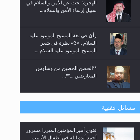
الهجرة: بحث عن الأمن والسلام في
حفل توزيع الشهادات في الجامعة
سبيل إرساء الأمن والسلام...
الأحمدية بنيجيريا لعام 2025
رأيٌ في لغة المسيح الموعود عليه
السلام ..«3» نظرة في شعر
المسيح الموعود عليه السلام.....
**الحصن الحصين من وساوس
المعارضين ...**...
متطلَّبات التّحريك الجديد...
مسائل فقهية
فتوى أمير المؤمنين الميرزا مسرور
رأيٌ في لغة المسيح الموعود عليه
أحمد أيده الله في أطفال الأنابيب