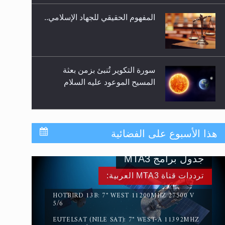
المفهوم الحقيقي للجهاد الإسلامي..
سورة التكوير تُنبئ بزمن بعثة
المسيح الموعود عليه السلام
حقيقة المسيح الدجال
هذا الأسبوع على الفضائية
جدول برامج MTA3
القرآن قاضٍ وحكمٌ على السنة
ترددات قناة MTA3 العربية:
ومهيمنٌ عليها.. ليس العكس
HOTBIRD 13B: 7° WEST 11200MHZ 27500 V
5/6
EUTELSAT (NILE SAT): 7° WEST-A 11392MHZ