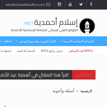
info@islamahmadiyya.net
إسلام أحمدية
.NET
الموقع العربي الرسمي للجماعة الإسلامية الأحمدية
الجماعة الإسلامية الأحمدية
الإمام المهدي والمسيح الموعود
الخلافة
MTA3 البث المباشر
جدول برامج MTA3
المشاركة الحية
اتصلوا بنا
اقرأ هذا المقال في أهمية عيد الأض
إعلانات
اقرأ هذا المقال في أهمية عيد الأض
أسئلة وأجوبة
الرئيسية
الحجّ.. دلالات، حِكم، وأهداف >> المزي
تعميم هامّ لأفراد الجماعة >> المزيد