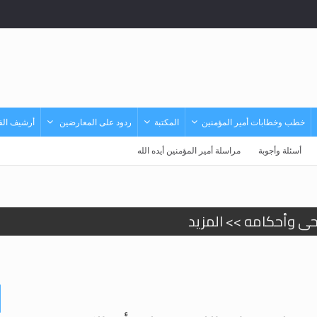
خطب وخطابات أمير المؤمنين
المكتبة
ردود على المعارضين
أرشيف الفي
أسئلة وأجوبة
مراسلة أمير المؤمنين أيده الله
حى وأحكامه >> المزيد
حى وأحكامه >> المزيد
د