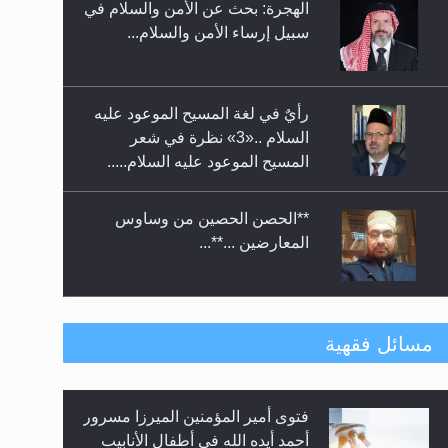
الهجرة: بحث عن الأمن والسلام في
حفل توزيع الشهادات في الجامعة
سبيل إرساء الأمن والسلام...
الأحمدية بنيجيريا لعام 2025
رأيٌ في لغة المسيح الموعود عليه
السلام ..«3» نظرة في شعر
المسيح الموعود عليه السلام.....
**الحصن الحصين من وساوس
المعارضين ...**...
متطلَّبات التّحريك الجديد...
مسائل فقهية
فتوى أمير المؤمنين الميرزا مسرور
رأيٌ في لغة المسيح الموعود عليه
أحمد أيده الله في أطفال الأنابيب