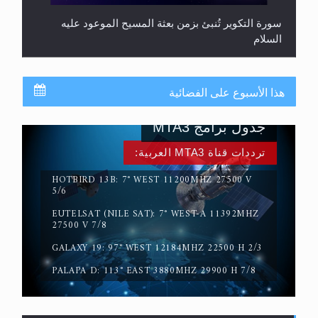
سورة التكوير تُنبئ بزمن بعثة المسيح الموعود عليه
السلام
هذا الأسبوع على الفضائية
جدول برامج MTA3
ترددات قناة MTA3 العربية:
HOTBIRD 13B: 7° WEST 11200MHZ 27500 V
5/6
EUTELSAT (NILE SAT): 7° WEST-A 11392MHZ
حقيقة المسيح الدجال
27500 V 7/8
GALAXY 19: 97° WEST 12184MHZ 22500 H 2/3
PALAPA D: 113° EAST 3880MHZ 29900 H 7/8