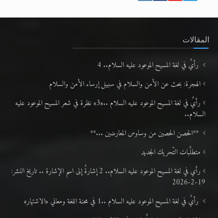
المقالات
رأيٌ في لغة المسيح الموعود عليه السلام.. 4
الهجرة: بحث عن الأمن والسلام في سبيل إرساء الأمن والسلام
رأيٌ في لغة المسيح الموعود عليه السلام ..«3» نظرة في شعر المسيح الموعود عليه
السلام..
**الحصن الحصين من وساوس المعارضين ...**
متطلَّبات التّحريك الجديد
رأي في لغة المسيح الموعود عليه السلام.. 2 إشارةٌ إلى اسم الإشارة .. تاريخ النشر:
19-2-2026
رأيٌ في لغة المسيح الموعود عليه السلام ..1 في محنة اللغة ومعاني «الاشتهار»