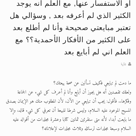
أو الاستفسار عنها, مع العلم أنه يوجد
الحجّ.. دلالات، حِكم، وأهداف >> المزيد
الكثير الذي لم أعرفه بعد , وسؤالي هل
اقرأ هذا المقال في أهمية عيد الأضحى و
تعتبر مبايعتي صحيحة وأنا لم أطلع بعد
على الكثير من الأفكار الأحمدية؟؟ مع
العلم اني لم أبايع بعد
غالية
ما دمت لم تبايعي فكيف تسألين عن صحة بيعتك؟
ولعلك تقصدين أنه هل يجوز أن أبايع وأنا لم أعرف كل شيء عن الجماعة
وفكرها.. فأقول: يجب أن تبايعي من الآن، لأن المطلوب منك هو الإيمان بصدق
المسيح الموعود عليه السلام، وليس شرطا للبيعة أن تعرفي كل شيء قاله، وإلا
ما بايعت أبدا، لأنه متى ستقرئين ثمانين كتابا وعشرة مجلدات من أقواله عليه
السلام وسبعة مجلدات لرسائله وثلاث مجلدات لإعلاناته؟