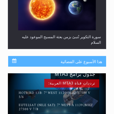
سورة التكوير تُنبئ بزمن بعثة المسيح الموعود عليه
السلام
هذا الأسبوع على الفضائية
جدول برامج MTA3
ترددات قناة MTA3 العربية:
HOTBIRD 13B: 7° WEST 11200MHZ 27500 V
5/6
EUTELSAT (NILE SAT): 7° WEST-A 11392MHZ
حقيقة المسيح الدجال
27500 V 7/8