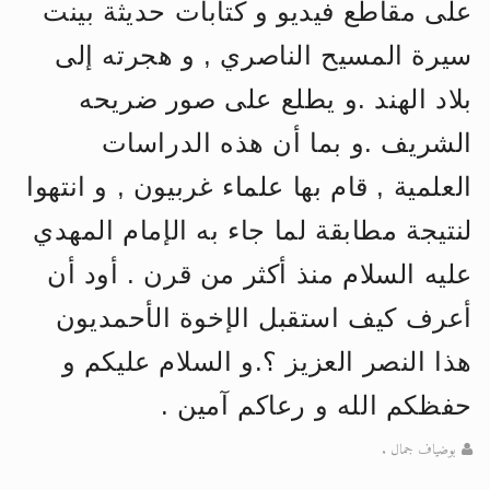
على مقاطع فيديو و كتابات حديثة بينت
الحجّ.. دلالات، حِكم، وأهداف >> المزيد
سيرة المسيح الناصري , و هجرته إلى
اقرأ هذا المقال في أهمية عيد الأضحى و
بلاد الهند .و يطلع على صور ضريحه
الشريف .و بما أن هذه الدراسات
العلمية , قام بها علماء غربيون , و انتهوا
لنتيجة مطابقة لما جاء به الإمام المهدي
عليه السلام منذ أكثر من قرن . أود أن
أعرف كيف استقبل الإخوة الأحمديون
هذا النصر العزيز ؟.و السلام عليكم و
حفظكم الله و رعاكم آمين .
بوضياف جمال .