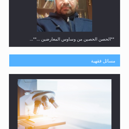
**الحصن الحصين من وساوس المعارضين ...**...
مسائل فقهية
متطلَّبات التّحريك الجديد...