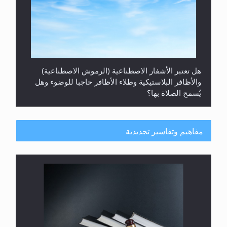
هل تعتبر الأشفار الاصطناعية (الرموش الاصطناعية)
والأظافر البلاستيكية وطلاء الأظافر حاجبا للوضوء وهل
يُسمح الصلاة بها؟
مفاهيم وتفاسير تجديدية
هل يُحسب حول الزكاة وفق السنة الميلادية أو الهجرية؟