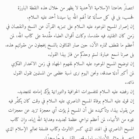
انتصارُ جماعتنا الإسلامية الأحمدية لا يظهر من خلال هذه النقطة البارزة
فحسب، بل في كل مسألة مما ألهم الله بها سيدنا أحمد عليه السلام.
إن إصرار المسيح الموعود عليه السلام على تنـزيه القرآن عن النسخ والنقصان في
زمن كان التقليد فيه مقدسا، وكانت أقوال العلماء مقَّدمة على كتاب الله، لمن
أعظم ما نقطف ثماره الآن، حين صار القائلون بالنسخ يخجلون من مقولتهم هذه.
بل صرنا نسمع عبارة: لستم وحدكم من فاز بهذا القول.
إن توضيح المسيح الموعود عليه السلام لمفهوم الجهاد في زمن الانحدار الفكري
لمن أكبر أدلة صدقه، ونحن اليوم نرى نسبة عظمى من المسلمين تقول القول
ذاته..
إن رفضه عليه السلام للتفسيرات الخرافية والتوراتية يؤكد إمامته للتجديد.
إن قوله عليه السلام بوفاة المسيح الناصري عليه السلام في وقت كان يكفَّر فيه
من يقول بهذا، وتأكيده على أن المسيح لم يؤت أي معجزة تزيد عن معجزات
غيره من الأنبياء، لمن أعظم نواحي عظمة تجديده وهداية الله إياه. وإن كتاب
المسيح الناصري في الهند الذي كسر الثالوث وكتاب فلسفة تعاليم الإسلام الذي
انتصر في مؤتمر الأديان.. لمما يرقص القلب فرحًا وحمدًا.