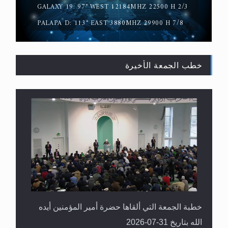
GALAXY 19: 97° WEST 12184MHZ 22500 H 2/3
PALAPA D: 113° EAST 3880MHZ 29900 H 7/8
خطب الجمعة الأخيرة
القرآن قاضٍ وحكمٌ على السنة ومهيمنٌ عليها.. ليس
العكس
خطبة الجمعة التي ألقاها حضرة أمير المؤمنين أيده
الله بتاريخ 31-07-2026