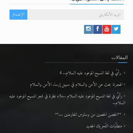
الإنضمام
المقالات
رأيٌ في لغة المسيح الموعود عليه السلام.. 4
الهجرة: بحث عن الأمن والسلام في سبيل إرساء الأمن والسلام
رأيٌ في لغة المسيح الموعود عليه السلام ..«3» نظرة في شعر المسيح الموعود عليه
السلام..
**الحصن الحصين من وساوس المعارضين ...**
متطلَّبات التّحريك الجديد