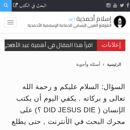
البحث في الكتب
إسلام أحمدية
.NET
الموقع العربي الرسمي للجماعة الإسلامية الأحمدية
اقرأ هذا المقال في أهمية عيد الأضحى و
إعلانات
الحجّ.. دلالات، حِكم، وأهداف >> المزيد
أسئلة وأجوبة
الرئيسية
تعميم هامّ لأفراد الجماعة >> المزيد
تعميم هامّ لأفراد الجماعة >> المزيد
السؤال: السلام عليكم و رحمة الله
تعالى و بركاته . يكفي اليوم أن يكتب
الإنسان ( DID JESUS DIE ؟) على
اقرأ هذا الكتاب وتعرّف على حقيقة الإسرا
محرك البحث في الأنترنت , حتى يطلع