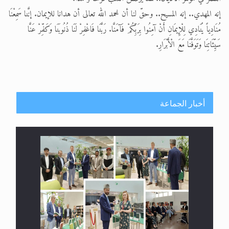
إنه المهدي.. إنه المسيح.. وحقّ لنا أن نحمد الله تعالى أن هدانا للإيمان. إنَّنا سَمِعْنَا
مُنَادِياً يُنَادِي لِلْإِيمَانِ أَنْ آمِنُوا بِرَبِّكُمْ فَآمَنَّا. رَبَّنَا فَاغْفِرْ لَنَا ذُنُوبَنَا وَكَفِّرْ عَنَّا
سَيِّئَاتِنَا وَتَوَفَّنَا مَعَ الْأَبْرَارِ.
أخبار الجماعة