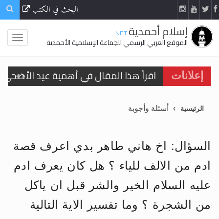
البحث في الكتب
إسلام أحمدية
.NET
الموقع العربي الرسمي للجماعة الإسلامية الأحمدية
اقرأ هذا المقال في أهمية عيد الأضحى و
إعلانات
الحجّ.. دلالات، حِكم، وأهداف >> المزيد
أسئلة وأجوبة
الرئيسية
تعميم هامّ لأفراد الجماعة >> المزيد
تعميم هامّ لأفراد الجماعة >> المزيد
السؤال: اخ هاني طاهر بدي اعرف قصة
ادم من الالف للياء ؟ هل كان يعرف ادم
عليه السلام الخير والشر قبل ان ياكل
اقرأ هذا الكتاب وتعرّف على حقيقة الإسرا
من الشجرة ؟ وما تفسير الاية التالية