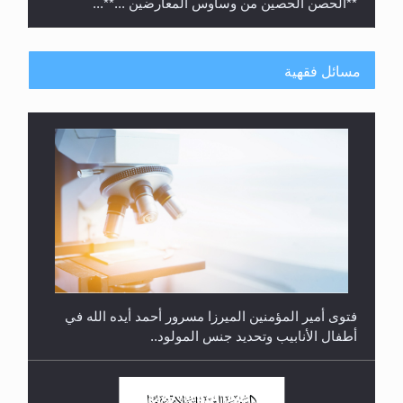
**الحصن الحصين من وساوس المعارضين ...**...
مسائل فقهية
متطلَّبات التّحريك الجديد...
فتوى أمير المؤمنين الميرزا مسرور أحمد أيده الله في
أطفال الأنابيب وتحديد جنس المولود..