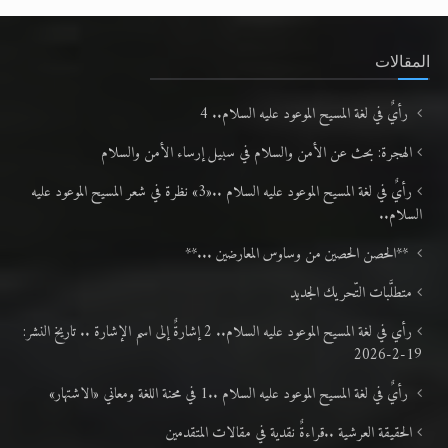
المقالات
رأيٌ في لغة المسيح الموعود عليه السلام.. 4
الهجرة: بحث عن الأمن والسلام في سبيل إرساء الأمن والسلام
رأيٌ في لغة المسيح الموعود عليه السلام ..«3» نظرة في شعر المسيح الموعود عليه
السلام..
**الحصن الحصين من وساوس المعارضين ...**
متطلَّبات التّحريك الجديد
رأي في لغة المسيح الموعود عليه السلام.. 2 إشارةٌ إلى اسم الإشارة .. تاريخ النشر:
19-2-2026
رأيٌ في لغة المسيح الموعود عليه السلام ..1 في محنة اللغة ومعاني «الاشتهار»
الحقيقة العرشية ..قراءةٌ نقدية في مقالات المتقدمين