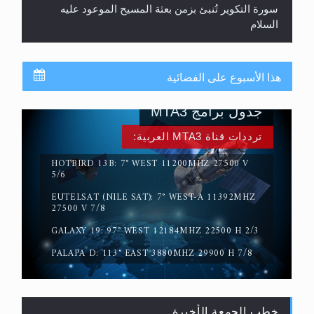
سورة التكوير تُنبئ بزمن بعثة المسيح الموعود عليه
السلام
هذا الأسبوع على الفضائية
جدول برامج MTA3
ترددات قناة MTA3 العربية:
HOTBIRD 13B: 7° WEST 11200MHZ 27500 V
5/6
EUTELSAT (NILE SAT): 7° WEST-A 11392MHZ
حقيقة المسيح الدجال
27500 V 7/8
GALAXY 19: 97° WEST 12184MHZ 22500 H 2/3
PALAPA D: 113° EAST 3880MHZ 29900 H 7/8
خطب الجمعة الأخيرة