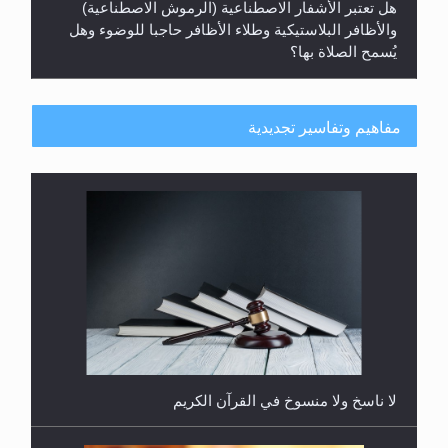
هل تعتبر الأشفار الاصطناعية (الرموش الاصطناعية)
والأظافر البلاستيكية وطلاء الأظافر حاجبا للوضوء وهل
يُسمح الصلاة بها؟
مفاهيم وتفاسير تجديدية
هل يُحسب حول الزكاة وفق السنة الميلادية أو الهجرية؟
لا ناسخ ولا منسوخ في القرآن الكريم