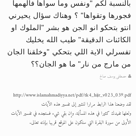
بالنسبة لكم "ونفس وما سواها فالهمها
الحجّ.. دلالات، حِكم، وأهداف >> المزيد
فجورها وتقواها" ؟ وهناك سؤال يحيرني
اقرأ هذا المقال في أهمية عيد الأضحى و
انتو بتحكو انو الجن هو بشر "الملوك او
الكائنات الدقيقة" طيب الله يخليك
تفسرلي الاية اللي بتحكي "وخلقنا الجان
من مارج من نار" ما هو الجان؟؟
مصطفى يوسف صالح
http://www.islamahmadiyya.net/pdf/tk4_hijr_v023_039.pdf
لقد وضعنا هذا الرابط مرارا لنشير إلى تفسير هذه الآيات
ولعلها تفيدك كثيرا في هذه المسألة. وإن بقي شيء فستجده في تفسير الآيات
الأولى من سورة البقرة التي ستكون على الموقع قريبا بإذنه تعالى.