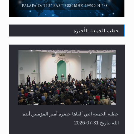
السلام
GALAXY 19: 97° WEST 12184MHZ 22500 H 2/3
PALAPA D: 113° EAST 3880MHZ 29900 H 7/8
خطب الجمعة الأخيرة
حقيقة المسيح الدجال
خطبة الجمعة التي ألقاها حضرة أمير المؤمنين أيده