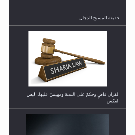
هل تعتبر الأشفار الاصطناعية (الرموش الاصطناعية)
والأظافر البلاستيكية وطلاء الأظافر حاجبا للوضوء وهل
يُسمح الصلاة بها؟
القرآن قاضٍ وحكمٌ على السنة ومهيمنٌ عليها.. ليس
العكس
هل يُحسب حول الزكاة وفق السنة الميلادية أو الهجرية؟
لا ناسخ ولا منسوخ في القرآن الكريم