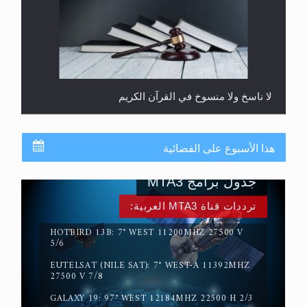
المفهوم الحقيقي للجهاد الإسلامي..
هذا الأسبوع على الفضائية
جدول برامج MTA3
ترددات قناة MTA3 العربية:
HOTBIRD 13B: 7° WEST 11200MHZ 27500 V
5/6
EUTELSAT (NILE SAT): 7° WEST-A 11392MHZ
سورة التكوير تُنبئ بزمن بعثة المسيح الموعود عليه
27500 V 7/8