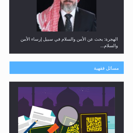
رأيٌ في لغة المسيح الموعود عليه السلام ..«3» نظرة
في شعر المسيح الموعود عليه السلام.....
مسائل فقهية
**الحصن الحصين من وساوس المعارضين ...**...