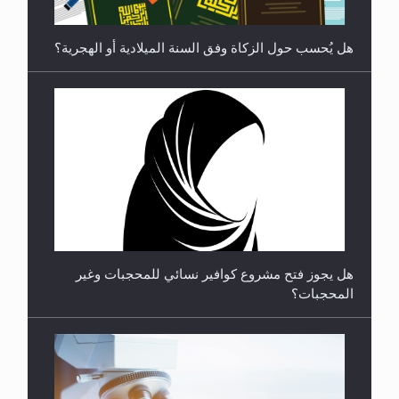
هل يجوز فتح مشروع كوافير نسائي للمحجبات وغير
المحجبات؟
متطلَّبات التّحريك الجديد...
فتوى أمير المؤمنين الميرزا مسرور أحمد أيده الله في
أطفال الأنابيب وتحديد جنس المولود..