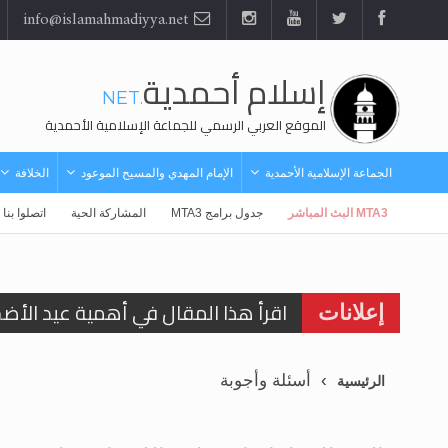
info@islamahmadiyya.net
إسلام أحمدية
.NET
الموقع العربي الرسمي للجماعة الإسلامية الأحمدية
الجماعة الإسلامية الأحمدية
الإمام المهدي والمسيح الموعود
الخلافة
MTA3 البث المباشر
جدول برامج MTA3
المشاركة الحية
اتصلوا بنا
اقرأ هذا المقال في أهمية عيد الأض
إعلانات
اقرأ هذا المقال في أهمية عيد الأض
الحجّ.. دلالات، حِكم، وأهداف >> المزي
أسئلة وأجوبة
الرئيسية
تعميم هامّ لأفراد الجماعة >> المزيد