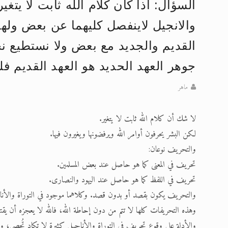
السؤال: اذا كان كلام الله ثابت لا يتغ
تعميم هامّ لأفراد الجماعة >> المزيد
والانجيل لاينفصل كليهما عن بعض ول
إعلان هامّ بخصوص الرسائل المرسلة إ
القديم والجديد مع بعض ولا نستطيع 
للانتقال إلى كافة الردود على القمص
جوهر العهد الحديد هو العهد القديم فلم
اقرأ هذا الكتاب وتعرّف على حقيقة ال
ماهر
عرض مصوَّر لأقوال المستشرقين في خا
لا شك أن كلام الله ثابت لا يتغير.
الحجّ.. دلالات، حِكم، وأهداف >> المزي
لكن البشر يحرفون أوامر الله ويرفضونها ويغيرون فيها.
والتحريف نوعان:
تحريف في المعنى كما هو حاصل عند بعض المسلمين.
تحريف في اللفظ كما هو حاصل عند اليهود والنصارى.
والتحريف يكون بقصد أو بدون قصد. وكلاهما موجود في التوراة والأنا
وهذه التحريفات كلها لا تتم من دون إحاطة الله، فالله لا يعجزه أن يق
والأدلة على وقوع تحريف في التوراة والأناجيل كثيرة لا تكاد تُحصى، ولع