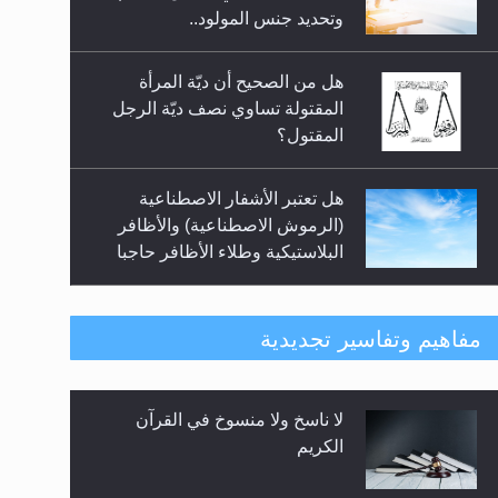
السلام.. 4...
وتحديد جنس المولود..
هل من الصحيح أن ديّة المرأة
المقتولة تساوي نصف ديّة الرجل
المقتول؟
هل تعتبر الأشفار الاصطناعية
(الرموش الاصطناعية) والأظافر
البلاستيكية وطلاء الأظافر حاجبا
للوضوء وهل يُسمح الصلاة بها؟
هل يُحسب حول الزكاة وفق السنة
مفاهيم وتفاسير تجديدية
الميلادية أو الهجرية؟
لا ناسخ ولا منسوخ في القرآن
هل يجوز فتح مشروع كوافير نسائي
الكريم
للمحجبات وغير المحجبات؟