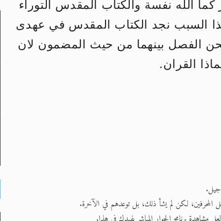
ير كما الله نفسة والكتاب المقدس التوراء
هذا السبب نجد الكتاب المقدس في عهدى
لى حضرة امير المؤمنين أيده الله والمكتب العربي >> الم
نحن الفصل بينهما من حيث المضمون لان
 زكريا يطرس وأعداء الإسلام اضغط هنا >> المزيد
اذا القران.
إسراء والمعراج >> المزيد
تم النبيين صلى الله عليه وسلم >> المزيد
د
جيل.
تل المحرفين، لكن لم يشأ ذلك، بل توعدهم في الآخرة.
ل مشاهدة برنامج الحوار المباشر يفيدك في هذا.