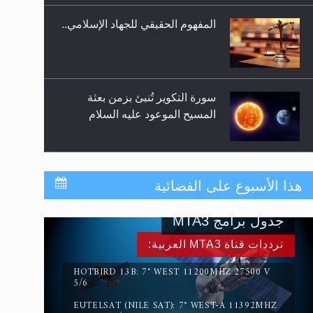
المفهوم الحقيقي للجهاد الإسلامي..
سورة التكوير تُنبئ بزمن بعثة
المسيح الموعود عليه السلام
حقيقة المسيح الدجال
هذا الأسبوع على الفضائية
جدول برامج MTA3
القرآن قاضٍ وحكمٌ على السنة
ترددات قناة MTA3 العربية:
ومهيمنٌ عليها.. ليس العكس
HOTBIRD 13B: 7° WEST 11200MHZ 27500 V
5/6
EUTELSAT (NILE SAT): 7° WEST-A 11392MHZ