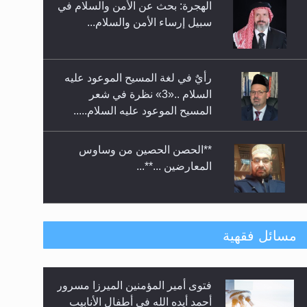
الهجرة: بحث عن الأمن والسلام في
حفل توزيع الشهادات في الجامعة
سبيل إرساء الأمن والسلام...
الأحمدية بنيجيريا لعام 2025
رأيٌ في لغة المسيح الموعود عليه
السلام ..«3» نظرة في شعر
المسيح الموعود عليه السلام.....
**الحصن الحصين من وساوس
المعارضين ...**...
متطلَّبات التّحريك الجديد...
مسائل فقهية
فتوى أمير المؤمنين الميرزا مسرور
رأيٌ في لغة المسيح الموعود عليه
أحمد أيده الله في أطفال الأنابيب