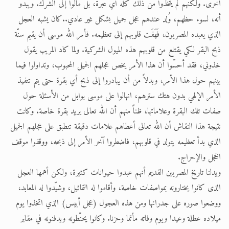
أخرى. ولكنهم لم يتخذوا من ذلك كله أي عبرة، بل مالوا إلى الشرك. ويبدو
أنه، لسوء حظهم، وُلد عندهم عجل جميل بشكل غير عادي..كان يشبه العجل
الذي يعبده المصريون، فَهَفَت قلوبهم إلى تعظيمه. فأمر الله موسى أن يقيم سنّة
ذبح البقر لكي يقتلع من قلوبهم هذه الميول الشركية. ولما كاد المريب يقول
خذوني، فقد أحسّوا أن هذا الأمر يخص عجلهم الجميل المحبوب، وتداولوا فيما
بينهم حول هذا الأمر، وبدلاً من أن يبادروا إلى ذبح أي بقرة حتى يتم تنفيذ
الأمر الإلهي بدون هتك سترهم، انهالوا على موسى بوابل من الأسئلة حول
صفات تلك البقرة وعلاماتها، ظناً منهم أن الله تعالى يريد بقرة خاصة. وكانت
نتيجة هذا النقاش أن الله تعالى أعطاهم علامات دقيقة تنطبق على عجلهم الجميل
الذي بدأ تعظيمه يتولد في قلوبهم، فاضطروا آخر الأمر إلى ذبحه، ووقفوا موقف
الخجل والإحراج.
ويدلنا تاريخ المصريين القديم أنهم عبدوا حيوانات كثيرة، ولكن أهمها العجل
الذى كانوا يختارونه بمواصفات خاصة، وأقاموا له التماثيل، وشيّدوا له المعابد،
ووضعوا صوره على جدرانها ومن هذه العجول (عجل أبيس) الذي اتخذوا يوم
ميلاده عطلة وعيدا ويوم وفاته مأتما وحزنا. وكانوا يحنّطونه ويدفنونه في مقابر