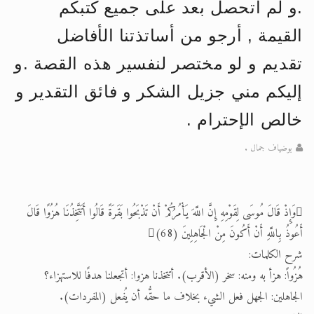
.و لم أتحصل بعد على جميع كتبكم
الحجّ.. دلالات، حِكم، وأهداف >> المزيد
القيمة , أرجو من أساتذتنا الأفاضل
اقرأ هذا المقال في أهمية عيد الأضحى و
تقديم و لو مختصر لنفسير هذه القصة .و
إليكم مني جزيل الشكر و فائق التقدير و
خالص الإحترام .
بوضياف جمال .
وَإِذْ قَالَ مُوسَى لِقَوْمِهِ إِنَّ اللَّهَ يَأْمُرُكُمْ أَنْ تَذْبَحُوا بَقَرَةً قَالُوا أَتَتَّخِذُنَا هُزُوًا قَالَ
أَعُوذُ بِاللَّهِ أَنْ أَكُونَ مِنْ الْجَاهِلِينَ (68)
شرح الكلمات:
هُزُواً: هزأ به ومنه: سخر (الأقرب). أتتخذنا هزوا: أتجعلنا هدفًا للاستهزاء؟
الجاهلين: الجهل فعل الشيء بخلاف ما حقُّه أن يُفعل (المفردات).