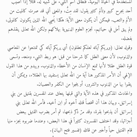
المستخدمة في الحياة اليومية. فنطلق اسم الشيء على شبيه له. فمثلاً إذا أصيب
أحد بجرح كبير وتألم كثير يقول: لقد مِتُّ، والمعنى أني قد صرت كالميت من
الألم والتعب. فيمكن أن يكون معنى الآية: هكذا يُحيي الله الذين يكونون كالموتى،
ولم يبق أمل في حياتهم. تجزم العلوم الدنيوية بهلاكهم ولكن الله تعالى ينقذهم
بفضله.
وقوله تعالى: (ويريكم آياته لعلكم تعقلون) أي يريكم آياته كي تمتنعوا عن المعاصي
والذنوب؛ لأن معنى العقل كما شرحنا من قبل: هو ربط الشيء ومنعه. وتسمى
قوة العقل عقلا لأنها تمنع الإنسان من الأخطاء والذنوب. ويبدو من هذا القول
الإلهي أن الأمر المذكور هنا آية من الله تعالى يستفيد بها العقلاء، ويمكن أن
يتقوا بها من الذنوب والشرور، أو ينجوا من الكفر والعصيان.
والحادث المذكور في هذه الآية والتي قبلها يتعلق عند المفسرين بقتيل من بني
إسرائيل. وبيان هذا أن شخصاً قتله أخوه أو ابن أخيه. فأمر الله تعالى بني
إسرائيل أن يذبحوا بقرة، وقد مرّ ذكر ذبحها، ثم أمر بضرب القتيل ببعض
أجزائها، وقد اختلف المفسرون كثيراً في هذا البعض، وعندما ضربوه بجزء منها
قام القتيل حياً وأخبر عن قاتله (تفسير فتح البيان).