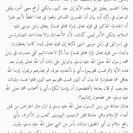
وهذا التفسير ينطبق على هذه الآية إلى حد كبير، ولكني أرجح معنى آخر؛ وقبل
الدخول في ذكره أود بيان أن المفسرين القدامى وقعوا في هذا الخطأ لأنهم ظنوا
أن الحادث المذكور في قوله تعالى (وإذ قتلتم نفسا) يتعلق بزمن موسى عليه
السلام، ولكن الأمر ليس كذلك، لأن الأحداث والاعتداءات الصادرة من
بني إسرائيل في زمن موسى انتهى ذكرها إلى قوله تعالى (وما كادوا يفعلون)،
وابتداء من قوله تعالى (إذ قتلتم نفسا) بدأ ذكر لاعتداءاتهم التي صدرت في زمن
محمد رسول الله صلى الله عليه وسلم. والدليل على ذلك أن الله تعالى يقول بعد
هذه الآية (ثم قست قلوبهم)..أي لم تأخذوه عبرة، ثم يحذرهم ويقول (وما الله
بغافل عما تعملون) مما يدل أن الذين قست قلوبهم هم الذين قتلوا نفسا، ولذلك
حذرهم. ثم قال بعدها (أفتطمعون أن يؤمنوا لكم)..أي يا أصحاب محمد صلى الله
عليه وسلم، هل تطمعون إيمانهم؟.
هناك حادثة من زمن الرسول صلى الله عليه وسلم لم تزل مثار اعتراض من قبل
أعداء الإسلام وهي حادثة قتل الزعيمين اليهوديين كعب بن الأشرف وأُبي
رافع سلام بن أبي الحقيق، وذلك بأمر من النبي صلى الله عليه وسلم. يقول