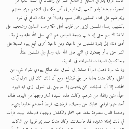
كانت غزوة بدر في السابع أو التاسع عشر من رمضان في السنة الثانية من
الهجرة، وبعدها بادر كعب بالذهاب إلى أهل مكة يرثي قتلاهم ويثير حميتهم
ويحرضهم على قتال المسلمين والثأر منهم. وفضلاً عن ذلك اندفع في شره
بالتشبيب بنساء المسلمين ليزيل من قلوب أهل مكة رعب المسلمين ويشجعهم على
الاشتباك بهم حتى إنه شبب بزوجة العباس عم النبي صلى الله عليه وسلم وقد
أدى ذلك إلى إثارة المسلمين من ناحية، ومن ناحية أخرى شجع يهود المدينة على
الشر حتى بدأوا يطعنون في النبي صلى الله عليه وسلم وفي المسلمين علناً،
ويعاكسون السيدات المسلمات في المدينة.
وذات مرة ذهبت امرأة مسلمة إلى السوق عند صائغ يهودي لشراء شيء من
الحلي. وكان هناك جماعة من بني قينقاع. ومع أن ذلك كان قبل نزول آيات
الحجاب إلا أن المسلمات كن يحتجبن إذا خرجن إلى السوق الذي فيه اليهود
حياًء منهن واتقاء من شرهم. وكانت هذه السيدة تستر وجهها من اليهود. فقال
أحد منهم: ارفعي حجابك عن وجهك، فرفضت. فربط أحدهم خمارها بشيء،
وعندما قامت منصرفة سقط عنها الخمار وانكشف وجهها، فضحك اليهود. فرأت
في ذلك إهانة شديدة لها، فاستغاثت. وكان هناك مسلم يمر قريبا من الدكان،