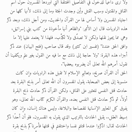
ولا نرى داعياً للدخول في التفاصيل المختلفة التي أوردها المفسرون حول اسم
القاتل والمقتول وسبب القتل وأين وجدت الجثة وما إلى ذلك، لأنها كلها من
اجتهاد المفسرين ولا أساس لها من القرآن والحديث. ومن أجل ذلك، وبعد ذكر
هذه الراويات قال ابن الأثير: "والظاهر أنها مأخوذة من كتب بني إسرائيل،
وهي مما يجوز نقلها ولكن لا تصدَّق ولا تكذَّب. فلهذا لا يعتمد عليها إلا ما
وافق الحق عندنا" (تفسير ابن كثير) وقد قال صاحب (فتح البيان) عند ذكر
أجزاء هذه البقرة: "ولا حاجة إلى ذلك مع ما فيه من القول بغير علم ويكفينا أن
نقول: أمرهم الله تعالى أن يضربوه ببعضها".
الحق أن القرآن صريح، وتعاليم الإسلام لا تقبل هذه الراويات وإن كانت
منسوبة إلى بعض الصحابة. يقول المفسرون أن الله تعالى أمر بذبح البقرة بعد
حادث قتل النفس للعثور على القاتل، ولكن القرآن ذكر حادث ذبح البقرة
أولاً، ثم ذكر حادث قتل النفس بعده. والقرآن الكريم كتاب الله تعالى، وهو
يفوق كل المعايير الإنسانية للفصاحة والبلاغة. وليس هناك إنسان، وإن كان
بسيط العقل.. يقبل الحادث بالترتيب الذي يقول به المفسرون. فلو أن أحدًا ذكر
الحادث لقال: اذكروا عندما قتلتم نفسا واختلفتم في قتلها فأمرناكم بذبح بقرة