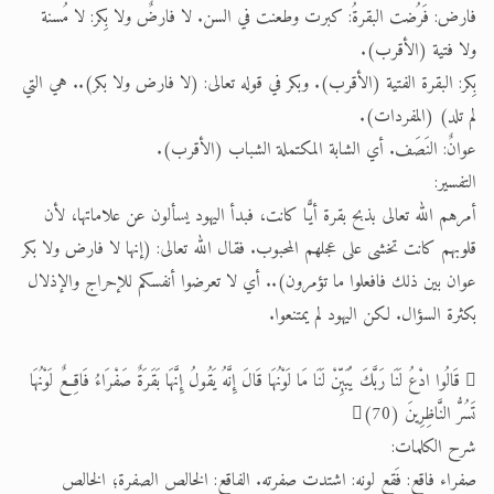
فارض: فَرُضت البقرةُ: كبرت وطعنت في السن. لا فارضٌ ولا بِكر: لا مُسنة
ولا فتية (الأقرب).
بِكر: البقرة الفتية (الأقرب). وبكر في قوله تعالى: (لا فارض ولا بكر).. هي التي
لم تلد) (المفردات).
عوانٌ: النَصَف. أي الشابة المكتملة الشباب (الأقرب).
التفسير:
أمرهم الله تعالى بذبح بقرة أيًّا كانت، فبدأ اليهود يسألون عن علاماتها، لأن
قلوبهم كانت تخشى على عجلهم المحبوب. فقال الله تعالى: (إنها لا فارض ولا بكر
عوان بين ذلك فافعلوا ما تؤمرون).. أي لا تعرضوا أنفسكم للإحراج والإذلال
بكثرة السؤال. لكن اليهود لم يمتنعوا.
 قَالُوا ادْعُ لَنَا رَبَّكَ يُبَيِّنْ لَنَا مَا لَوْنُهَا قَالَ إِنَّهُ يَقُولُ إِنَّهَا بَقَرَةٌ صَفْرَاءُ فَاقِعٌ لَوْنُهَا
تَسُرُّ النَّاظِرِينَ (70)
شرح الكلمات:
صفراء فاقع: فَقع لونه: اشتدت صفرته. الفاقع: الخالص الصفرة؛ الخالص