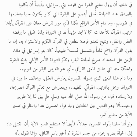
في ذبحها أن يزول تعظيم البقرة من قلوب بني إسرائيل، وأيضاً أن يكلموا
بالصدق عند الشهادة بغُسل أيديهم على البقرة التي كانوا يكنون حبها وتعظيمها
في نفوسهم. وما دام الأمر الواقع هكذا فأي مبرر لفرض معان على القرآن يأباها
ترتيب القرآن للأحداث كما لانجد مؤيداً لها في التوراة ولماذا نقبل ما يرفضه
العقل والنقل، ونتيح للعدو فرصة للطعن في القرآن الكريم والاستهزاء به. إن ما
يقوله القرآن واضح تماماً ومتسلسل تسلسلاً طبيعياً. كان بنو إسرائيل في ذلك
الزمن على استعداد صريح لعبادة البقر، وتذكر التوراة الأمر الإلهي بذبح البقرة
والحكمة منه التي تطابق المعنى القرآني..أي محو تقديس البقر من قلوبهم.
وما دام هذا المعنى الذي يسوقه المفسرون يعارض العقل، ويخالف ما ورد في
التوراة، ويخل بالترتيب القرآني اللطيف، ويتعارض مع تعاليم القرآن الصريحة،
ولا يسانده قول من رسول الله صلى الله عليه وسلم. فلم يبق لنا إلا طريق
وحيد..ألا وهو الفصل بين الحادثين ونبذ قول المفسرين هذا والنظر في تفسير
الآية من منظور آخر.
ولو أننا سلمنا بآراء المفسرين جدلاً، فأيضاً لا نستطيع تفسير الآية بأن القتيل عاد
إلى الحياًة بضربه بجزء من جسم البقرة ثم أخبر باسم القاتل، وإنما نقول بأنه