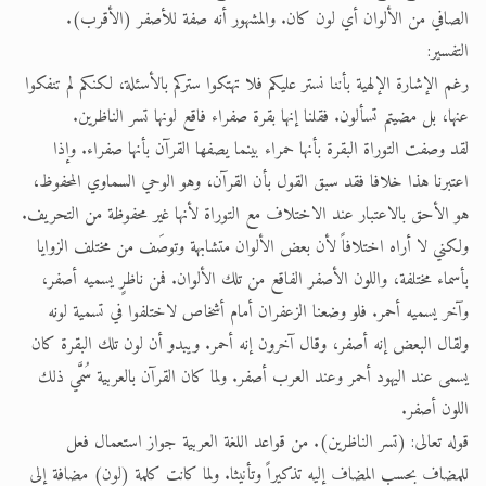
الصافي من الألوان أي لون كان. والمشهور أنه صفة للأصفر (الأقرب).
التفسير:
رغم الإشارة الإلهية بأننا نستر عليكم فلا تهتكوا ستركم بالأسئلة، لكنكم لم تنفكوا
عنها، بل مضيتم تسألون. فقلنا إنها بقرة صفراء فاقع لونها تسر الناظرين.
لقد وصفت التوراة البقرة بأنها حمراء بينما يصفها القرآن بأنها صفراء. وإذا
اعتبرنا هذا خلافا فقد سبق القول بأن القرآن، وهو الوحي السماوي المحفوظ،
هو الأحق بالاعتبار عند الاختلاف مع التوراة لأنها غير محفوظة من التحريف.
ولكني لا أراه اختلافاً لأن بعض الألوان متشابهة وتوصَف من مختلف الزوايا
بأسماء مختلفة، واللون الأصفر الفاقع من تلك الألوان. فمن ناظرٍ يسميه أصفر،
وآخر يسميه أحمر. فلو وضعنا الزعفران أمام أشخاص لاختلفوا في تسمية لونه
ولقال البعض إنه أصفر، وقال آخرون إنه أحمر. ويبدو أن لون تلك البقرة كان
يسمى عند اليهود أحمر وعند العرب أصفر. ولما كان القرآن بالعربية سُمَّي ذلك
اللون أصفر.
قوله تعالى: (تسر الناظرين). من قواعد اللغة العربية جواز استعمال فعل
للمضاف بحسب المضاف إليه تذكيراً وتأنيثا. ولما كانت كلمة (لون) مضافة إلى