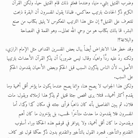
وضرب القتيل بشيء منها، وعندما فعلتم ذلك قام القتيل حيًّا. ولكن القرآن
الكريم ذكر الحادث بترتيب معاكس. فلماذا يقول المفسرون أن البقرة ذبحت
للتعرف على القتيل؟ إن مثل هذا الترتيب المعكوس لا يليق بكتاب من صنع
البشر، فما بالك بكتاب هو من وحي الله تعالى.. وهو القمة في الفصاحة
والبلاغة؟!
وقد خطر هذا الاعتراض أيضاً ببال بعض المفسرين القدامى مثل الإمام الرازي،
ولكنه ردّ عليه ردًّاً واهيًا، وقال: ليس ضروريًا أن يذكر القرآن الأحداث بترتيبها
الأصلي.. لأن الناس يذكرون السبب قبل الحكم وبعض الأحيان يقدمون الحكم
على السبب.
ولكن هذا الجواب لا يصح هنا، وإنما يصح عندما يكون ما يؤخر أقل أهمية وما
يقدم أكثر أهمية.. فمثلا: يرى شخص جثة قتيل ثم يذكر هذا لزملائه ويقول: مات
فلان، ثم يبين التفاصيل بأنه كان ذاهبًا فرأى جثته في مكان كذا وكذا. أما
المفسرون فلا يقدمون ما حدث متأخرًا فحسب، بل يؤخرون ما كان أهم
ويقدمون ما كان أقل أهمية، ولا يتوافر في قولهم هذه الحكمة وراء أسلوب
التقديم والتأخير. فمجرد القول بالتأخير والتقديم بدون ذكر حكمة قول غير كاف