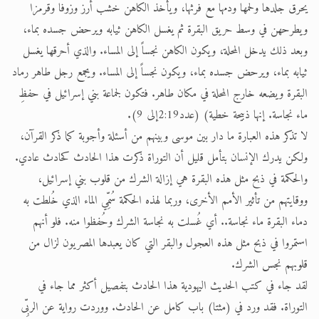
يحرق جلدها ولحمها ودمها مع فرثها، ويأخذ الكاهن خشب أرز وزوفا وقرمزا
ويطرحهن في وسط حريق البقرة ثم يغسل الكاهن ثيابه ويرحض جسده بماء،
وبعد ذلك يدخل المحلة، ويكون الكاهن نجساً إلى المساء. والذي أحرقها يغسل
ثيابه بماء، ويرحض جسده بماء، ويكون نجساً إلى المساء. ويجمع رجل طاهر رماد
البقرة ويضعه خارج المحلة في مكان طاهر. فتكون لجماعة بني إسرائيل في حفظِ
ماء نجاسة. إنها ذبيحة خطية) (عدد2:19إلى 9).
لا تذكر هذه العبارة ما دار بين موسى وبينهم من أسئلة وأجوبة كما ذكر القرآن،
ولكن يدرك الإنسان بتأمل قليل أن التوراة ذكرت هذا الحادث كحادث عادي.
والحكمة في ذبح مثل هذه البقرة هي إزالة الشرك من قلوب بني إسرائيل،
ووقايتهم من تأثير الأمم الأخرى، وربما لهذه الحكمة سُمِّي الماء الذي خُلطت به
دماء البقرة ماء نجاسة.. أي غُسلت به نجاسة الشرك وحُفظوا منه. فلو أنهم
استمروا في ذبح مثل هذه العجول والبقر التي كان يعبدها المصريون لزال من
قلوبهم نجس الشرك.
لقد جاء في كتب الحديث اليهودية هذا الحادث بتفصيل أكثر مما جاء في
التوراة. فقد ورد في (مثتا) باب كامل عن الحادث. ووردت رواية عن الربِّى