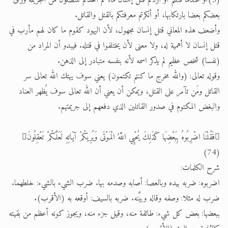
(3)أو عندما قتلتم أو أردتم قتل إنسان ما. ثم أخذتم تتنصّلون من الجريمة ورمى
بعضكم بعضا بارتكابها، أو أنكرتم معرفتكم بالقتل والقاتل.
وأضعف هذه المعاني قتل إنسان مجهول، لأن اليهود كقوم ما كان لهم مأرب في
قتل إنسان لا أهمية له، ولا معنى لأن يختلفوا في قتله. فيبدو أن المراد من
(نفسا) شخص عظيم لم يذكر اسمه لأنه بنفسه متبادر إلى الذهن.
وقوله تعالى: (والله مخرج ما كنتم تكتمون) يعني سوف يهتك الله تعالى سر
القاتل ومَن تآمر على القتل، ويمكن أن يعني أن الله تعالى سوف يُظهر العناد
والبغض المكتوم في صدور القاتلين الذي دفعهم إلى جريمتهم.
فَقُلْنَا اضْرِبُوهُ بِبَعْضِهَا كَذَلِكَ يُحْيِي اللَّهُ الْمَوْتَى وَيُرِيكُمْ آيَاتِهِ لَعَلَّكُمْ تَعْقِلُونَ
(74)
شرح الكلمات:
اضربوه: ضربه بيده وبالعصا: أصابه وصدمه بها. ضرب الشيء بالشيء: خلطهما.
ضرب له مثلا: وصفه وقاله وبيَّنه. ضربه بالسيف: أوقعه به (الأقرب).
ببعضها: بعض كل شيء: طائفة منه، وقيل جزء منه، ويجوز كونه أعظم من بقيته