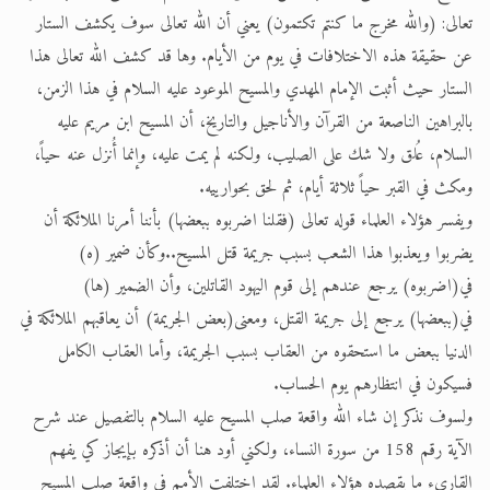
تعالى: (والله مخرج ما كنتم تكتمون) يعني أن الله تعالى سوف يكشف الستار
عن حقيقة هذه الاختلافات في يوم من الأيام. وها قد كشف الله تعالى هذا
الستار حيث أثبت الإمام المهدي والمسيح الموعود عليه السلام في هذا الزمن،
بالبراهين الناصعة من القرآن والأناجيل والتاريخ، أن المسيح ابن مريم عليه
السلام، عُلق ولا شك على الصليب، ولكنه لم يمت عليه، وإنما أُنزل عنه حياً،
ومكث في القبر حياً ثلاثة أيام، ثم لحق بحوارييه.
ويفسر هؤلاء العلماء قوله تعالى (فقلنا اضربوه ببعضها) بأننا أمرنا الملائكة أن
يضربوا ويعذبوا هذا الشعب بسبب جريمة قتل المسيح..وكأن ضمير (ه)
في(اضربوه) يرجع عندهم إلى قوم اليهود القاتلين، وأن الضمير (ها)
في(ببعضها) يرجع إلى جريمة القتل، ومعنى(بعض الجريمة) أن يعاقبهم الملائكة في
الدنيا ببعض ما استحقوه من العقاب بسبب الجريمة، وأما العقاب الكامل
فسيكون في انتظارهم يوم الحساب.
ولسوف نذكر إن شاء الله واقعة صلب المسيح عليه السلام بالتفصيل عند شرح
الآية رقم 158 من سورة النساء، ولكني أود هنا أن أذكره بإيجاز كي يفهم
القاريء ما يقصده هؤلاء العلماء. لقد اختلفت الأمم في واقعة صلب المسيح