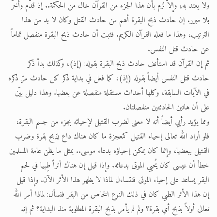
ولا يعتد به؛ وإلاَّ لزم بأن هذا الجزء من القرآن خال من الحكمة.. إذ قدّم وأخرّ
بلا مبرر. إن حادث ذبح البقرة أهم من حادث القتل وكان لا بد من هذا
الترتيب، وهذا ما فعله القرآن الكريم. فثبت أن حادث ذبح البقرة منفصل تماماً
عن حادث قتل النفس.
ثم إن القرآن قد استأنف حادث ذبح البقرة بقوله: (إذ)، وكذلك بدأ ذكر
حادث قتل النفس أيضاً بقوله (إذ)، كما فعل في بداية ذكر كل حادث مرّ ذكره
في الآيات السابقة، وكلها أحداث مستقلة منفصلة عن بعضها. وهذا دليل بيّن
على أن هاتين الحادثتين منفصلتان.
ومما يؤيد رأيي أيضاً أنه لا معنى لضرب القتيل لإحيائه بجزء من جسم البقرة،
فلو أراد الله تعالى إحياء القتيل كمعجزة ما كان هناك داع لذبح بقرة وضرب
القتيل ببعضها، وإنما كان يمكن إحياؤه بدعاء موسى.. بمثل ما يظن عامة المسلمين
خطأ أن عيسى كان يُحيي الموتى بدعائه. وإذا قيل إن هناك أثراً طِبيا في لحم
البقر يساعد على إحياء الموتى فنتساءل لماذا لا يظهر هذا الأثر الآن. وإذا قيل
إن هذا الأثر الطبي كان في ذلك النوع الخاص من البقر فنسأل: لماذا أمر الله
تعالى أولاً بذبح أي بقرة؟ ولم لم يأمر بذبح البقرة المطلوبة منذ البداية؟ ثم إنه