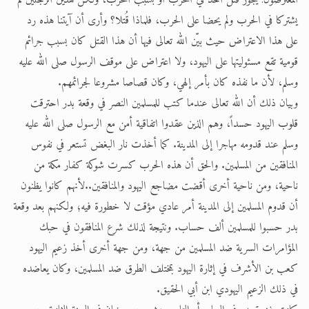
المعترضون: يجوز قتل أحد في الحرب أو بسبب الحرب، ولكن هذين الرجلين لم
يشتركا في الحرب ولم يحضا على الحرب، فلماذا قُتلا؟ وأرى أن آيتنا هذه رد
على هذا الاعتراض حيث بيّن الله تعالى فيها أن هذا القتل كان بسبب جرائم
قومية تقع مسئوليتها على اليهود، ولا اعتراض على موقف الرسول صلى الله عليه
وسلم، لأن ما نفذه كان بأمر إلهي، وكان قصاصا مشروعا لجرائمهم.
وبيان ذلك أن الله تعالى عندما كتب للمسلمين النصر في وقعة بدر احترقت
قلوب اليهود حسداً، وهم الذين عقدوا اتفاقية أمن مع الرسول صلى الله عليه
وسلم عند قدومه مهاجرا إلى المدينة. كما أخذت نار البغض تستعر في نفوس
المنافقين من المسلمين. والحق أن هذه الحرب كسرت شوكة كفار مكة من
ناحية، ومن ناحية أخرى أقضت مضاجع اليهود والمنافقين..لأنهم كانوا يظنون
أن قدوم المسلمين إلى المدينة أمر عادي مؤقت لا خطورة فيه؛ ولكنهم بعد وقعة
بدر حسبوا للمسلمين ألف حساب. ونتيجة لذلك شرع المنافقون في حبك
المؤامرات السرية ضد المسلمين من جهة، ومن جهة أخرى أخذ زعيم اليهود
كعب بن الأشرف في إثارة اليهود بمختلف الطرق ضد المسلمين، وكان يعاضده
في ذلك الزعيم اليهودي ابن أبي الحقيق.