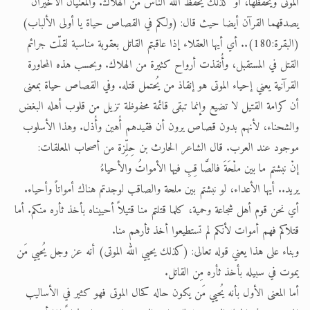
الموتى ويحفظها، أو كذلك يحفظ الله الناس من الهلاك. والمعنيان الأخيران
يصدقهما القرآن أيضا حيث قال: (ولكم في القصاص حياة يا أولى الألباب)
(البقرة:180).. أي أيها العقلاء إذا عاقبتم القاتل بعقوبة مناسبة لقلّت جرائم
القتل في المستقبل، وأُنقذت أرواح كثيرة من الهلاك. وبحسب هذه المحاورة
القرآنية يعني إحياء الموتى هو إنقاذ من يُحتمل قتله. وفي القصاص حياة بمعنى
أن كرامة القتيل لا تضيع وإنما تبقى قائمة محفوظة تزيل من قلوب أهله البغض
والشحناء، لأنهم بدون قصاص يرون أن فقيدهم أُهين وأُذل. وهذا الأسلوب
موجود عند العرب. قال الشاعر الحارث بن حِلِّزة من أصحاب المعلقات:
إنْ نبشتم ما بين ملْحَةَ فالصَّا قِبِ فيها الأمواتُ والأحياءُ
يريد.. أيها الأعداء، لو نبشتم بين ملحة والصاقب لوجدتم هناك أمواتاً وأحياء.
أي نحن قوم أهل شجاعة وحمية، كلما قتلتم منا قتيلاً أحييناه بأخذ ثأره منكم. أما
قتلاكم فهم أموات لأنكم لم تستطيعوا أخذ ثأرهم منا.
وبناء على هذا يعني قوله تعالى: (كذلك يحيي الله الموتى) أنه عز وجل يُحيي مَن
يموت في سبيله بأخذ ثأره مِن القاتل.
أما المعنى الأول بأنه يُحيي مَن يكون حاله كحال الموتى فهو كثير في الأساليب