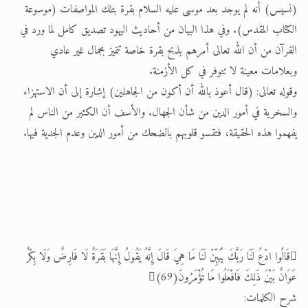
(نسيس) أنه لم يوجد بعد موسى عليه السلام بقرة بتلك المواصفات (موسوعة
الكتاب المقدس). وفي هذا البيان من أحاديث اليهود تصديق كامل لما ورد في
القرآن من أن الله تعالى أمرهم بذبح بقرة خاصة تتميز بجمال غير عادي
وبعلامات معينة لا تتوفر في كل الأزمنة.
وقوله تعالى: (قال أعوذ بالله أن أكون من الجاهلين) إشارة إلى أن الاستهزاء
والسخرية في أمور الدين من شأن الجهال. والأسف أن الكثير من الناس لم
يفهموا هذه الحقيقة، فتقسو قلوبهم بالضحك من أمور الدين وعدم الجدية فيها.
قَالُوا ادْعُ لَنَا رَبَّكَ يُبَيِّنْ لَنَا مَا هِيَ قَالَ إِنَّهُ يَقُولُ إِنَّهَا بَقَرَةٌ لَا فَارِضٌ وَلَا بِكْرٌ
عَوَانٌ بَيْنَ ذَلِكَ فَافْعَلُوا مَا تُؤْمَرُونَ(69)
شرح الكلمات: