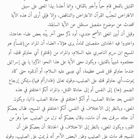
القتيل بالفعل قام حياً وأخبر بالقاتل، وإنما أخذنا بهذا المعنى على سبيل
الافتراض لنجنِّب القرآن الاعتراض والتناقض. وإلا فإني أرى أن هذه الآية
تتحدث عن موضوع منفصل مستقل عن الآية السابقة.
وقبل أن أبين المعنى الأصح عندي، أود ذكر معنى آخر بيّنه بعض علماء جماعتنا،
واعتبروا فيه الحادثين منفصلين تماماً. يرى هؤلاء العلماء أن المراد من(نفساً) هو
المسيح ابن مريم الناصري عليه السلام، والمراد من (قتلتم) أي حاولتم قتله، أو
جعلتموه شبيهاً بالقتيل. ويكون معنى الآية على هذا النحو: اذكروا يا بني إسرائيل
عندما حاولتم قتل نفس عظيمة، أي عيسى عليه السلام، أو آذيتموه حتى كاد
يموت..أي حاولتم قتله على الصليب..وقوله تعالى (فادارأتم فيها)..يمكن إرجاع
الضمير (ها) إلى النفس أو إلى حادثة القتل، والمراد أنكم اختلفتم في هذه
النفس بعد حادثة الصلب، أو أنكم اختلفتم في حادثة الصلب ذاتها. ويكون
المعنى، وبالنظر إلى الاختلاف في النفس: أنكم اختلفتم في المسيح، فقال بعضكم
أن جثته سرقت بعد أن مات، وقال بعضكم أنه نزل من الصليب حياً وفرَّ من
القبر؛ ويكون المعنى، بالنظر إلى الاختلاف في الحادثة: أن بعضكم ظن أن
المسيح قد مات على الصليب وظن البعض الآخر أنه لم يمت على الصليب. وقوله