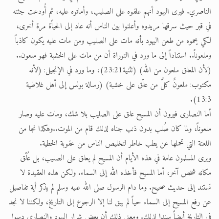
الناصري. فيرى اليهود أنهم علقوه على الصليب، وأماتوه عليه، ثم أُودعت جثته
في قبر حيث سرقها مريدوه وأعلنوا بين الناس أنه عاد إلى الحياًة مرة أخرى،
لكي يحموه من طعن اليهود بأنه مات على الصليب ومن مات عليه يكون كاذباً
وملعوناً.. استناداً إلى ما ورد في التوراة أن من مات على الخشبة فهو ملعون..
(لأن المعلق ملعون من الله) (تثنية23:21)، وما ورد في الإنجيل: (لأنه
مكتوب: ملعونٌ كلُّ من علّق على خشبة) (رسالة بولس إلى أهل غلاطية
13:3).
أما النصارى فيرون أن المسيح علق على الصليب بلا شك، ومات عليه وصار
ملعوناً، ولما كان صُلب بدون ذنب جناه لذلك قام من الموت..وهكذا نجا من
اللعنة التي تحملها عن يطب خاطر لتخليص الناس من عقوبة الخطية.
ويرى المسلمون عامة في هذه الأيام أن المسيح لم يعلق على الصليب، بل عُلّق
مكانه شخص آخر، أما المسيح فأخذه الله إلى السماء. ولكن هذه العقيدة لا
تستند إلى حديث صحيح. وما دام الرسول صلى الله عليه وسلم لم يذكر أية تفاصيل
عن رفع المسيح إلى السماء حياً لم يبق لنا إلا الرجوع إلى التاريخ، ولكننا لا نجد
في التاريخ أيضاً سندا لذلك. ومعنى ذلك أن بعض شرار اليهود والنصارى دسوا