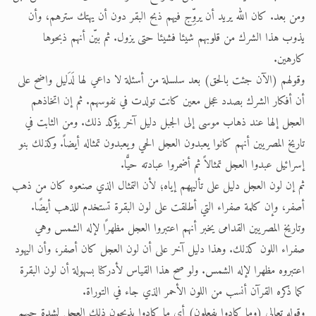
ومن بعد. كان الله يريد أن يروِّج فيهم ذبح البقر دون أن يهتك سترهم، وأن
يذوب هذا الشرك من قلوبهم شيئا فشيئا حتى يزول. ثم بيّن أنهم ذبحوها
كارهين.
وقولهم (الآن جئت بالحق) بعد سلسلة من أسئلة لا داعي لها لَدَليل واضح على
أن أفكار الشرك بصدد عجل معين كانت تولدت في نفوسهم. ثم إن اتخاذهم
العجل إلها عند ذهاب موسى إلى الجبل دليل آخر يؤكد ذلك. ومن الثابت في
تاريخ المصريين أنهم كانوا يعبدون العجل الحي ويعبدون تمثاله أيضاً. وكذلك بنو
إسرائيل عبدوا العجل تمثالاً ثم أضمروا عبادته حيًّا.
ثم إن لون العجل دليل على تأليههم إياه؛ لأن التمثال الذي صنعوه كان من ذهب
أصفر، وإن كلمة صفراء التي أطلقت على لون البقرة تستخدم للذهب أيضًا.
وتاريخ المصريين القدامى يخبر أنهم اعتبروا العجل مظهرًا لإله الشمس وهي
صفراء اللون كذلك. وهذا دليل آخر على أن لون العجل كان أصفر، وأن اليهود
اعتبروه مظهرا لإله الشمس. ولو صح هذا القياس لأدركنا بسهولة أن لون البقرة
كما ذكره القرآن أنسب من اللون الأحمر الذي جاء في التوراة.
وقوله تعالى (وما كادوا يفعلون) أي ما كادوا يذبحون ذلك العجل لشدة حبهم