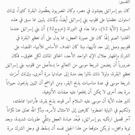
التفسير:
كان بنو إسرائيل يعيشون في مصر، وكان المصريون يعظّمون البقرة كثيراً، لذلك
استولت عظمتها على قلوب بني إسرائيل أيضاً. وكذلك يتبين مما سبق في هذه
السورة (الآية 52)، ومما جاء في التوراة (خروج32) أن بني إسرائيل عندما
اتخذوا الصنم إلهًا كان على صورة العجل؛ مما يدل على أن تعظيم البقرة في
قلوبهم وصل إلى حد تأليهها. ولما كان الهدف الأساس للأنبياء القضاء على
الشرك وإظهار جلال الإله الواحد الأحد، الخالق المالك لكل مخلوق.. فكان
ضرورياً أن يتضمن شريعة موسى من التعاليم ما يستأصل من قلوب بني إسرائيل
تعظيم البقرة، ولولا ذلك لمالوا بعد مدة إلى عبادتها مرة أخرى. ولذلك أمرَت
شريعة موسى في عدة مناسبات بذبح البقر. ومن الواضح أن الذين يذبحون حيواناً
مرة بعد أخرى لا يمكن أن يخلعوا عليه صفات الألوهية.
تشير هذه الآية أن موسى عليه السلام أمر قومه بذبح بقرة، فأرادوا مماطلته،
ولكنهم في النهاية اضطروا كارهين إلى الامتثال لأمره. وذكر الله تعالى هنا نكراناً
آخر للجميل ارتكبه بنو إسرائيل؛ فَبَعْد عبادة العجل وتلقَّي عقوبات شديدة، وبعد
توبة وخجل.. لم يكن متوقعا من هذا الجيل نفسه أن يسقط في وحل الشرك مرة