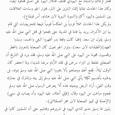
فقفز لإغاثتها واشتبك مع اليهودي فقتله. فتكاثر اليهود على المسلم فقتلوه أيضاً.
وكان هذا الحادث بمثابة إلقاء البنزين على النار. فتوتر الجو وساءت العلاقات
بين المسلمين واليهود أكثر.(السيرة النبوية لابن هشام، أمر قينقاع).
ولم يكن هذا الحادث عملاً فردياً بل انعكاساً قومياً نتيجة للتحريضات التي قام
بها ابن الأشرف يريد بها فتنة في المدينة حتى ينجحوا في قتل النبي صلى الله عليه
وسلم. يقول ابن سعد: (فلما كانت وقعة بدر أظهروا البغي والحسد، ونبذوا
العهد)(الطبقات لابن سعد). وتوتر الجو بحيث كان الصحابة يشعرون بالخطر
ويتحسبون هجوما من اليهود على النبي صلى الله عليه وسلم. فقد ورد في التاريخ أن
الصحابي طلحة بن البراء مرض في تلك الأيام مرضا شديدا، ولما احتضر كان
الوقت ليلاً. فجمع أهله ووصاهم بألا يخبروا النبي صلى الله عليه وسلم بموته، بل
يدفنوه بأنفسهم لكيلا يأتي النبي صلى الله عليه وسلم إلى بيته ويشترك في جنازته
وقت الليل. أراد الرجل بوصيته هذه ألا يتعرض الرسول صلى الله عليه وسلم
لهجوم مباغت من اليهود وقال: (فإني أخاف عليه اليهود وأن يصاب في سببي)
(الإصابة في تمييز الصحابة لابن حجر العسقلاني).
يتبين مما يسبق مدى تمادي اليهود في شرورهم وفتنتهم حتى أن المسلمين كانوا في