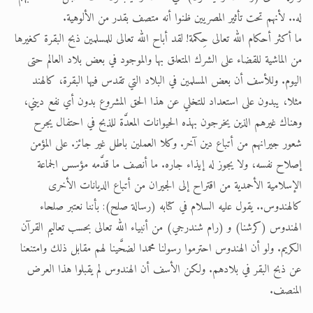
له.. لأنهم تحت تأثير المصريين ظنوا أنه متصف بقدر من الألوهية.
ما أكثر أحكام الله تعالى حِكمة! لقد أباح الله تعالى للمسلمين ذبح البقرة كغيرها
من الماشية للقضاء على الشرك المتعلق بها والموجود في بعض بلاد العالم حتى
اليوم. وللأسف أن بعض المسلمين في البلاد التي تقدس فيها البقرة، كالهند
مثلا، يبدون على استعداد للتخلي عن هذا الحق المشروع بدون أي نفع ديني،
وهناك غيرهم الذين يخرجون بهذه الحيوانات المعدَّة للذبح في احتفال يجرح
شعور جيرانهم من أتباع دين آخر. وكلا العملين باطل غير جائز. على المؤمن
إصلاح نفسه، ولا يجوز له إيذاء جاره. ما أنصف ما قدَّمه مؤسس الجماعة
الإسلامية الأحمدية من اقتراح إلى الجيران من أتباع الديانات الأخرى
كالهندوس.. يقول عليه السلام في كتابه (رسالة صلح): بأننا نعتبر صلحاء
الهندوس (كرشنا) و (رام شندرجي) من أنبياء الله تعالى بحسب تعاليم القرآن
الكريم. ولو أن الهندوس احترموا رسولنا محمدا لضحَّينا لهم مقابل ذلك وامتنعنا
عن ذبح البقر في بلادهم. ولكن الأسف أن الهندوس لم يقبلوا هذا العرض
المنصف.