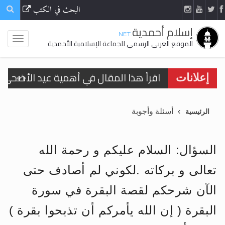
البحث في الكتب
إسلام أحمدية
.NET
الموقع العربي الرسمي للجماعة الإسلامية الأحمدية
اقرأ هذا المقال في أهمية عيد الأضحى و
إعلانات
الحجّ.. دلالات، حِكم، وأهداف >> المزيد
أسئلة وأجوبة
الرئيسية
تعميم هامّ لأفراد الجماعة >> المزيد
تعميم هامّ لأفراد الجماعة >> المزيد
السؤال: السلام عليكم و رحمة الله
تعالى و بركاته .لكوني لم أصادف حتى
الآن شرحكم لقصة البقرة في سورة
اقرأ هذا الكتاب وتعرّف على حقيقة الإسرا
البقرة ( إن الله يأمركم أن تذبحوا بقرة )