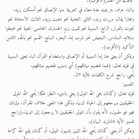
كالثمانية من العشر(الأقرب).
والباء حرف جر يفيد عدة معان في العربية: منها الإلصاق نحو أمسكت بزيد،
ومجازا يقال: مررت بزيد؛ الثاني: التعدية نحو ذهبت بزيد؛ الثالث: الاستعانة نحو
نجوت بالفرار؛ الرابع: السببية نحو لقيت بزيدٍ الخسارة؛ الخامس: المعية نحو اهبطوا
بسلام. السادس: التبعيض نحو شرب بماء البحر؛ السابع: القَسم نحو بالله؛ الثامن:
التأكيد (الأقرب).
ويمكن أن يعنى هنا إما السببية أو الإلصاق واستخدام القرآن الباء بمعنى السببية
في قوله تعالى: (فبما نقضهم ميثاقهم) أي بسبب نقضهم ميثاقهم.
يُحيي: راجع شرح الكلمات للآية 29.
التفسير:
قوله تعالى: (كذلك يحي الله الموتى) يعني باديء النظر: هكذا يُحيي الله الموتى
الحقيقيين ويرجعهم إلى الحياة الدنيا. ولكن هذا المعنى خلاف للقرآن، ولذلك
فهو غير مقبول؛ لأنه يقول بأن الموتى الحقيقيين لا يرجعون إلى الدنيا..(راجع
تفسير الآية 56لمزيد البيان).
ويمكن أن يعني: كذلك يُحيي الله الذين يشبهون الموتى، أو كذلك يقيم الله كرامة