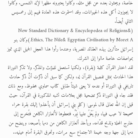
خاصة، ويبحثون بعده عن عجل مثله. وكانوا يعتبرونه مظهرا لإله الشمس. وكانوا
لا يجيزون أكل هذه الحيوانات. وقد استمرت هذه العادة فيهم إلى رعمسيس
الثاني أيضاً.
(New Standard Dictionary & Encyclopedea of Religions&
Ethics, The Nile& Egyptian Civilisation by Moret A.)وكان بنو
إسرائيل متأثرين بهذه العقائد المصرية، وعندما رأوا هذا العجل الجميل الذي تميز
بمواصفات خاصة مالوا إلى الشرك.
لقد اختار القرآن كلمة (بقرة)، ولكنها تستعمل للمؤنث والمذكر. ولا تذكر التوراة
هذا الحادث بمثل تفصيل القرآن له، ولكن كما سبق أن ذكرت أنَّ ذكر حادث
تاريخي في التوراة أو عدمه لا يعنى شيئاً مقابل كتاب سماوي محفوظ. ومع ذلك
فقد جاء في التوراة ذكر تضحية عجل بعلامات تشبه المذكورة في القرآن، حيث
قيل إن الله تعالى قال لموسى: (كلم بني إسرائيل أن يأخذوا إليك بقرة حمراء
صحيحة لا عيب فيها، ولم يَعْلُ عليها نِيْرٌ. فتعطوها لألعازار الكاهن فتُخرج إلى
خارج المحلة وتذبح قدّامه. ويأخذ ألعازار الكاهن من دمها بأصبعه، وينضح من
دمها إلى جهة وجه خيمة الاجتماع سبع مرات. وتحرق البقرة أمام عينيه..