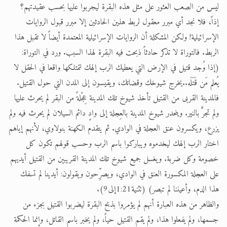
ليس من الصعب العثور على مثل هذه البقرة ليجربوا عليها بحسب عقيدتهم؟
إذاً، فلا نجد أي مبرر معقول لربط هذين الحادثين إلا مبرر قبول الروايات
الإسرائيلية! ولكن المشكلة أن الروايات الإسرائيلية المعتمدة أيضاً لا تقبل هذا
الربط. فالتوراة لا تذكر حادثاً ذبحت فيه البقرة لهذا السبب. ورد في التوراة:
(إذا وُجد قتيل في الإرض التي يعطيك الرب إلهك لتمتلكها واقعا في الحقل لا
يُعلم مَن قَتَلَه..يخرج شيوخك وقضاتك، ويقيسون إلى المدن التي حول القتيل.
فالمدينة القربى من القتيل تأخذ شيوخ تلك المدينة عِجْلةً من البقر لم يحرث عليها
ولم تجرَّ بالنير. وينحدر شيوخ المدينة بالعِجلة إلى وادٍ دائم السيلان لم يحرث فيه ولم
يزرع، ويكسرون عنق العجلة في الوادي. ثم يتقدم الكهنة بنولاوي، لأنهم إياهم
اختار الرب إلهك ليخدموه ويباركوا باسم الرب وحسب قولهم تكون كل
خصومة وكل ضربة. ويغسل جميع شيوخ تلك المدينة القريبين من القتيل أيديهم
على العجلة المكسورة العنق في الوادي، ويصرِّحون ويقولون: أيدينا لم تسفك
هذا الدم، وأعيننا لم تبصر) (تثنية1:21إلى9).
والظاهر من هذه العبارة أنهم لم يؤمروا بذبح البقرة ليضربوا القتيل بجزء من
جسمها، ولم يفعلوا هذا، ولم يقم القتيل حياً، ولم يخبر باسم القاتل، وإنما الحكمة