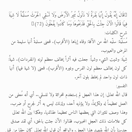
قَالَ إِنَّهُ يَقُولُ إِنَّهَا بَقَرَةٌ لَا ذَلُولٌ تُثِيرُ الْأَرْضَ وَلَا تَسْقِي الْحَرْثَ مُسَلَّمَةٌ لَا شِيَةَ
فِيهَا قَالُوا الْآنَ جِئْتَ بِالْحَقِّ فَذَبَحُوهَا وَمَا كَادُوا يَفْعَلُونَ (72)
شرح الكلمات:
مُسَلَّمَة: سلّمه الله من الآفة: وقاه إياها (الأقرب). فمعنى مسلمةٌ أنها سليمة من
المرض والعيوب.
شِيَة: وشيت الشيء وشياً: جعلت فيه أثراً يخالف معظم لونه (المفردات). شيةٌ:
كل لون يخالف معظم لون الفرس وغيره (الأقرب). فمعنى (لا شية فيها) أنها
ذات لون واحد لم يخلط بلون آخر.
التفسير:
قال الله تعالى: إن هذا العجل لم يستخدم للحراثة ولا للسقي.. أي أنه مُعفى من
العمل تعظيماً له وتكريماً، ولا يؤذيه أحد، ولذلك ليس به أثر لجرح أو ضرب.
وهذا وصف للثيران التي يعظمها الناس تعظيما عقائديا. وهكذا بيَّن الله تعالى
كل علامات ذلك العجل المحبوب. فقالوا: الآن جئت بالحق، أي لقد صدق
حدسنا بأن الله يقصد هذا العجل. والواقع أن قول الله تعالى كان حقا من قبل