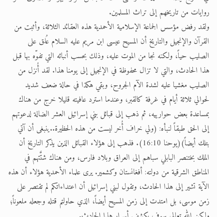
روايات من تاريخهم إلى تراث المسلمين.
ولقد رفض مؤسس الجماعة الإسلامية الأحمدية هذه العقائد الثلاثة، وأثبت من
القرآن والإنجيل والتاريخ أن المسيح عيسى ابن مريم عليه السلام عُلق على
الصليب حياً، ولكنه نجا من الموت عليه، وذلك بحسب أنبائه التي تفوّه بها قبل
هذا الحادث، والتي لا تزال محفوظة في الإنجيل إلى يومنا هذا. لقد أُنزل من
الصليب مغشيا عليه لشدة الآم الجروح، وبقي هكذا في حالة ضعف شديد
لحوالي ثلاثة أيام في غرفة كالقبر، وعندما استرد عافيته قليلا خرج من هناك
بمساعدة بعض حوارييه، ثم ذهب إلى قبائل بني إسرائيل العشر الضالة لدعوتهم
إلى الحق طبقاً لنبأه: (ولي خراف أُخر ليست من هذه الحظيرة..ينبغى أن آتي
بتلك أيضاً)(يوحنا 16:10). فذهب إلى هؤلاء القبائل الذين يذكر التاريخ أن
الملك بختنصر البابلي سباهم إلى العراق وبلاد فارس، ومن هناك شتَّتهم في
المناطق الشرقية من دولته: أفغانستان وكشمير. يرى علماء الأحمدية هؤلاء أن هذه
الآية تشير إلى هذا الحادث، وتقول لبني إسرائيل أن اعتداءاتكم لم تقتصر على
زمن موسى، بل امتدت إلى زمن المسيح أيضاً، الذي حاولتم قتله وجعله ملعوناً؛
ولكن الله تعالى سوف يكشف أسرار هذا الحادث.