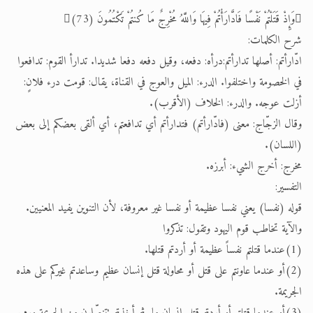
وَإِذْ قَتَلْتُمْ نَفْسًا فَادَّارَأْتُمْ فِيهَا وَاللَّهُ مُخْرِجٌ مَا كُنتُمْ تَكْتُمُونَ (73)
شرح الكلمات:
ادّارأتم: أصلها تدارأتم:درأه: دفعه، وقيل دفعه دفعا شديدا. تدارأ القوم: تدافعوا
في الخصومة واختلفوا. الدرء: الميل والعوج في القناة، يقال: قومت درء فلانٍ:
أزلت عوجه. والدرء: الخلاف (الأقرب).
وقال الزجّاج: معنى (فادّارأتم) فتدارأتم أي تدافعتم، أي ألقى بعضكم إلى بعض
(اللسان).
مخرج: أخرج الشيء: أبرزه.
التفسير:
قوله (نفسا) يعني نفسا عظيمة أو نفسا غير معروفة، لأن التنوين يفيد المعنيين.
والآية تخاطب قوم اليهود وتقول: تذكروا
(1)عندما قتلتم نفساً عظيمة أو أردتم قتلها.
(2)أو عندما عاونتم على قتل أو محاولة قتل إنسان عظيم وساعدتم غيركم على هذه
الجريمة.