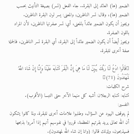
الضمير (ها) العائد إلى البقرة.. جاء الفعل (تسر) بصيغة التأنيث بحسب
الضمير (ها)، وقال: تسر الناظرين؛ والمعنى: يسر لون البقرة الناظرين.
ويجوز أن يكون الضمير عائداً بالمعنى، أي: تسر صفرتها الناظرين، لأن المراد
باللون الصفرة.
ويجوز أيضاً أن يكون الضمير عائداً إلى البقرة، أي البقرة تسر الناظرين، فالجملة
صفة أخرى للبقرة.
قَالُوا ادْعُ لَنَا رَبَّكَ يُبَيِّنْ لَنَا مَا هِيَ إِنَّ الْبَقَرَ تَشَابَهَ عَلَيْنَا وَإِنَّا إِنْ شَاءَ اللَّهُ
لَمُهْتَدُونَ (71)
شرح الكلمات:
تشابه: تشابه الرجلان: أشبه كل منهما الآخر حتى التبسا (الأقرب).
التفسير:
لم يتوقف اليهود عن السؤال، وطلبوا علامات أخرى للبقرة. ولما كانوا يشكون
أن الله تعالى يريد بقرتهم المعظمة، قرروا في نفوسهم أنهم إذا أمروا بذبحها
فسيذبحون، ولذلك قالوا: (وإنا إن شاء الله لمهتدون).