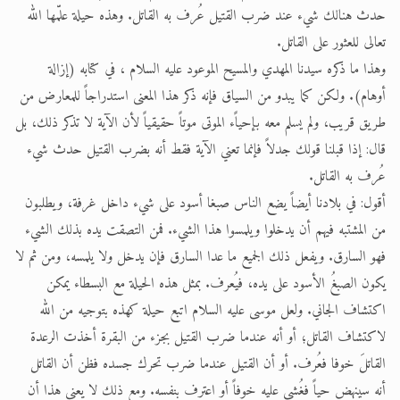
حدث هنالك شيء عند ضرب القتيل عُرف به القاتل. وهذه حيلة علّمها الله
تعالى للعثور على القاتل.
وهذا ما ذكره سيدنا المهدي والمسيح الموعود عليه السلام ، في كتابه (إزالة
أوهام). ولكن كما يبدو من السياق فإنه ذكر هذا المعنى استدراجاً للمعارض من
طريق قريب، ولم يسلم معه بإحياًء الموتى موتاً حقيقياً لأن الآية لا تذكر ذلك، بل
قال: إذا قبلنا قولك جدلاً فإنما تعني الآية فقط أنه بضرب القتيل حدث شيء
عُرف به القاتل.
أقول: في بلادنا أيضاً يضع الناس صبغا أسود على شيء داخل غرفة، ويطلبون
من المشتبه فيهم أن يدخلوا ويلمسوا هذا الشيء. فمن التصقت يده بذلك الشيء
فهو السارق. ويفعل ذلك الجميع ما عدا السارق فإن يدخل ولا يلمسه، ومن ثم لا
يكون الصبغُ الأسود على يده، فيُعرف. بمثل هذه الحيلة مع البسطاء يمكن
اكتشاف الجاني. ولعل موسى عليه السلام اتبع حيلة كهذه بتوجيه من الله
لاكتشاف القاتل؛ أو أنه عندما ضرب القتيل بجزء من البقرة أخذت الرعدة
القاتلَ خوفا فعُرف. أو أن القتيل عندما ضرب تحرك جسده فظن أن القاتل
أنه سينهض حياً فغُشي عليه خوفاً أو اعترف بنفسه. ومع ذلك لا يعني هذا أن