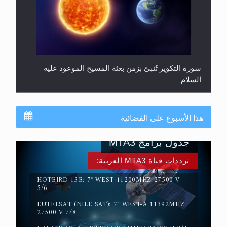
سورة التكوير تُنبئ بزمن بعثة المسيح الموعود عليه
السلام
هذا الأسبوع على الفضائية
جدول برامج MTA3
ترددات قناة MTA3 العربية:
HOTBIRD 13B: 7° WEST 11200MHZ 27500 V
5/6
EUTELSAT (NILE SAT): 7° WEST-A 11392MHZ
حقيقة المسيح الدجال
27500 V 7/8