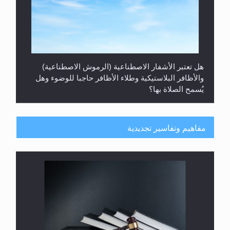
هل تعتبر الأشفار الاصطناعية (الرموش الاصطناعية)
والأظافر البلاستيكية وطلاء الأظافر حاجبا للوضوء وهل
يُسمح الصلاة بها؟
مفاهيم وتفاسير تجديدية
هل يُحسب حول الزكاة وفق السنة الميلادية أو الهجرية؟