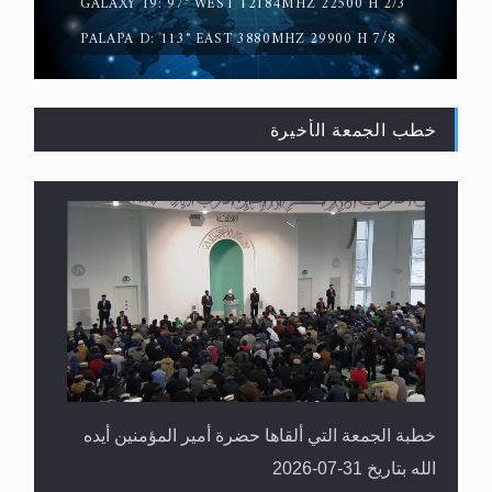
GALAXY 19: 97° WEST 12184MHZ 22500 H 2/3
PALAPA D: 113° EAST 3880MHZ 29900 H 7/8
خطب الجمعة الأخيرة
القرآن قاضٍ وحكمٌ على السنة ومهيمنٌ عليها.. ليس
العكس
خطبة الجمعة التي ألقاها حضرة أمير المؤمنين أيده
الله بتاريخ 31-07-2026