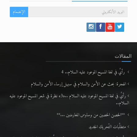
الإنضمام
المقالات
رأيٌ في لغة المسيح الموعود عليه السلام.. 4
الهجرة: بحث عن الأمن والسلام في سبيل إرساء الأمن والسلام
رأيٌ في لغة المسيح الموعود عليه السلام ..«3» نظرة في شعر المسيح الموعود عليه
السلام..
**الحصن الحصين من وساوس المعارضين ...**
متطلَّبات التّحريك الجديد