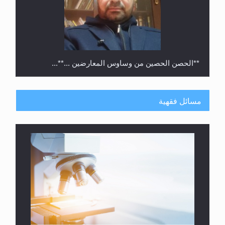
**الحصن الحصين من وساوس المعارضين ...**...
مسائل فقهية
متطلَّبات التّحريك الجديد...