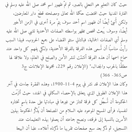
حيث كان التعليم هو التحلي بالصبر. ثم تمّ ظهور اسم محمد صلى الله عليه وسلم في
الفترة المدنية حيث اقتضت حكمة الله تعالى ومصلحته قطعَ دابر المعارضين.
ولكن أُنبئ أيضًا أن ظهور اسم أحمد سوف يتمّ مرة أخرى في الزمن الأخير
أيضًا، وسوف يُبعث شخص تظهر بواسطته الصفات الأحمدية للنبي صلى الله عليه
وسلم أي الصفات الجمالية، فبالتالي ستتم القضاء على جميع الحروب. فبهذا السبب
رأيتُ مناسبًا أن تُسمى هذه الفرقة بالفرقة الأحمدية، ولكي يفهم كل واحد عند
سماع اسمها أن هذه الفرقة أنشئت لنشر الأمن والصلح في العالم، ولا علاقة لها
مطلقًا بالحرب والجدال." (الإعلان رقم 229، مجموعة الإعلانات ج3
ص365- 366)
وكان هذا الإعلان قد نشر في يوم 4-11-1900، وهذه الفقرة جاءت في آخر
هذا الإعلان الطويل الذي يتعلق بالإحصاء السكاني في الهند، حيث ألزَمَت
الحكومة أن تُسجَّل كل فرقة تمتاز عن غيرها في مبادئها على حدة باسمٍ تختاره
لنفسها، فرأى المسيح الموعود عليه السلام من المصلحة أن يُذكّر الحكومةَ بهذين
الأمرين بالنسبة إلى فرقته، ونصح جماعته أن يعملوا بهذه التعليمات عند
التسجيل. ثم ذكر بعد سبع صفحات تقريبا ما ذكرناه أعلاه.. علما أن البيعة