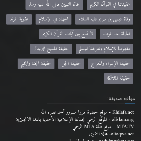
عقيدتنا في القرآن الكريم
خاتم النبيين صلى الله عليه وسلم
وفاة عيسى بن مريم عليه السلام
الجهاد في الإسلام
عقوبة المرتد
الحياة بعد الموت
لا نسخ بين آيات القرآن الكريم
مفهومنا للإسلام وتعريفنا للمسلم
حقيقة المسيح الدجال
حقيقة الإسراء والمعراج
حقيقة الجن
حقيقة الجنة والجحيم
حقيقة الملائكة
مواقع صديقة:
Khilafa.net - موقع حضرة مرزا مسرور أحمد نصره الله
alislam.org - الموقع الرسمي للجماعة الإسلامية الأحمدية باللغة الانجليزية
MTA.TV - موقع قناة MTA الرسمي
altaqwa.net- مجلة التقوى