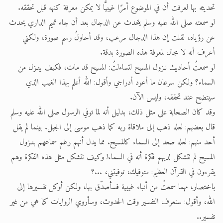
تحديثه بها لعرفت أن في الموضوع أمرًا غيبيًّا لا يمكن معرفة كنهه قبل تحققه.
لو سمعته صلى الله عليه وسلم يتحدث عن الدجال بعد أن جاء تميم الداري يحدث
عن رؤياه، لقلت إن هذا الدجال مرعب، وقد أحاولُ رسم صورة، ولكني
أعرف أنه لا مجال لمعرفة هذه الصورة بدقة.
لو سمعتُ أحاديث نـزول المسيح لتساءلتُ: المسيح قد مات، فكيف ينـزل من
السماء؟ ولكن سرعان ما أعود أدراجي وأقول: الله أعلم بهذا الغيب الذي
سيتضح عند تحققه، وليس الآن.
وقد كان الصحابة على مثل ذلك، بدليل أنه لما توفي الرسول صلى الله عليه وسلم
قال بعضهم: لعله ذهب إلى ملاقاة ربه كما ذهب موسى إلى الجبل. بينما لم يقل
أحد منهم: لعله صعد إلى السماء كالمسيح. مما يدل أنهم رغم سماعهم بنـزول
المسيح لم تتشكل لديهم فكرة أنه في السماء! وكيف تتشكل مثل هذه الفكرة وهم
يقرءون في القرآن العظيم: متوفيك، توفيتني، ...؟
باختصار، مهما سمعتُ من أنباء غيبية فسأصدّق بها، ولكن أوكل تفسيرها إلى
الله، وأقول: سنعرف التفسير وقت الحدوث، وسأروي الروايات كما هي من غير
تفسير..