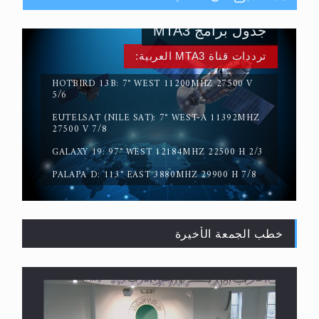
جدول برامج MTA3
ترددات قناة MTA3 العربية:
HOTBIRD 13B: 7° WEST 11200MHZ 27500 V
5/6
EUTELSAT (NILE SAT): 7° WEST-A 11392MHZ
حقيقة المسيح الدجال
27500 V 7/8
GALAXY 19: 97° WEST 12184MHZ 22500 H 2/3
PALAPA D: 113° EAST 3880MHZ 29900 H 7/8
خطب الجمعة الأخيرة
القرآن قاضٍ وحكمٌ على السنة ومهيمنٌ عليها.. ليس