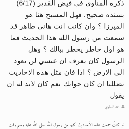
ذكره المناوي في فيض القدير (6/17)
الحجّ.. دلالات، حِكم، وأهداف >> المزيد
بسنده صحيح. فهل المسيح هنا هو
اقرأ هذا المقال في أهمية عيد الأضحى و
الميرزا ؟ وان كانت انت هاني طاهر قد
سمعت من رسول الله هذا الحديث فما
هو اول خاطر يخطر ببالك ؟ وهل
الرسول كان يعرف ان عيسي لن يعود
الي الارض ؟ اذا فان مثل هذه الاحاديث
تضللنا ان كان جوابك نعم كان لابد له ان
يقول
محمد الصاوي
لو كنتُ سمعت هذه الأحاديث كلها من رسول الله صلى الله عليه وسلم وقت