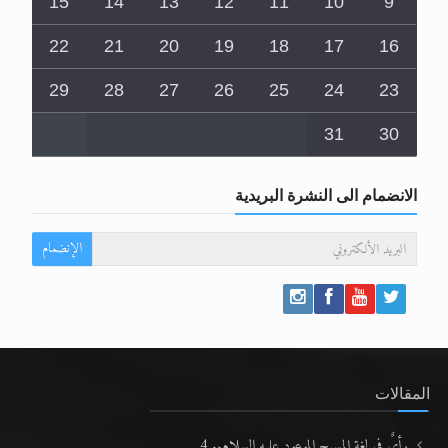
15
14
13
12
11
10
9
22
21
20
19
18
17
16
29
28
27
26
25
24
23
31
30
الانضمام الى النشرة البريدية
الإنضمام
المقالات
رأيٌ في لغة المسيح الموعود عليه السلام.. 4