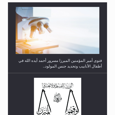
متطلَّبات التّحريك الجديد...
فتوى أمير المؤمنين الميرزا مسرور أحمد أيده الله في
أطفال الأنابيب وتحديد جنس المولود..
رأيٌ في لغة المسيح الموعود عليه السلام.. 4...