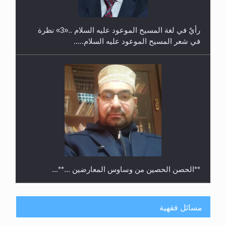
رأيٌ في لغة المسيح الموعود عليه السلام ..«3» نظرة
في شعر المسيح الموعود عليه السلام.....
**الحصن الحصين من وساوس المعارضين ...**...
مسائل فقهية