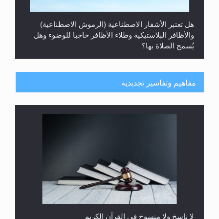
هل تعتبر الأشفار الاصطناعية (الرموش الاصطناعية)
والأظافر البلاستيكية وطلاء الأظافر حاجبا للوضوء وهل
يُسمح الصلاة بها؟
مفاهيم وتفاسير تجديدية
هل يُحسب حول الزكاة وفق السنة الميلادية أو الهجرية؟
لا ناسخ ولا منسوخ في القرآن الكريم