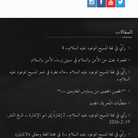
المقالات
رأيٌ في لغة المسيح الموعود عليه السلام.. 4
الهجرة: بحث عن الأمن والسلام في سبيل إرساء الأمن والسلام
رأيٌ في لغة المسيح الموعود عليه السلام ..«3» نظرة في شعر المسيح الموعود عليه
السلام..
**الحصن الحصين من وساوس المعارضين ...**
متطلَّبات التّحريك الجديد
رأي في لغة المسيح الموعود عليه السلام.. 2 إشارةٌ إلى اسم الإشارة .. تاريخ النشر:
19-2-2026
رأيٌ في لغة المسيح الموعود عليه السلام ..1 في محنة اللغة ومعاني «الاشتهار»