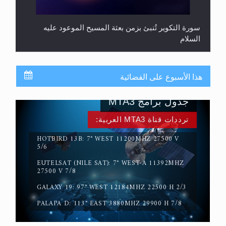
سورة التكوير تُنبئ بزمن بعثة المسيح الموعود عليه
السلام
هذا الأسبوع على الفضائية
جدول برامج MTA3
ترددات قناة MTA3 العربية:
HOTBIRD 13B: 7° WEST 11200MHZ 27500 V
5/6
EUTELSAT (NILE SAT): 7° WEST-A 11392MHZ
حقيقة المسيح الدجال
27500 V 7/8
GALAXY 19: 97° WEST 12184MHZ 22500 H 2/3
PALAPA D: 113° EAST 3880MHZ 29900 H 7/8