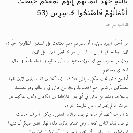
بِاللَّهِ جَهْدَ أَيْمَانِهِمْ إِنَّهُمْ لَمَعَكُمْ حَبِطَتْ
أَعْمَالُهُمْ فَأَصْبَحُوا خَاسِرِينَ (53
السيد نعيم محمد
مَن أحبّ اليهود لدينهم، أو ناصرهم وهم معتدون على المسلمين المظلومين حبًّا في
الدنيا وطمعا فيها فليس مسلما، بل هو قد فضّل الدنيا على الدين.
ومثله من حارب مع اي دولة معتدية ضد أي مظلوم في العالم طمعًا في مال
المعتدي وجاههم.
أما من عاش تحت حكم إسرائيل فلا ذنب له، كملايين الفلسطينيين الذين ظلوا
متمسكين بأرضهم رغم اغتصابها. ومثله من عاش في بريطانيا وهو متمسك
بإسلامه، ومثله من عاش في أي بلد، فالإقامة بين الكافرين وتحت حكمهم غير
محرمة، ما لم يُجبر المرء على ممارسة الحرام.
لا أعرف شخصا أو جماعة توجب موالاة المعتدين. ولكني أعرف جماعات
توجب قتال الناس كافة.. وهي تفتخر بفكرها هذا، فهذا الذي عليكم أن تتنبهوا
له وتحذِّروا منه، وليس أن تخترعوا جماعة في أوهامكم ثم تحاربوها!