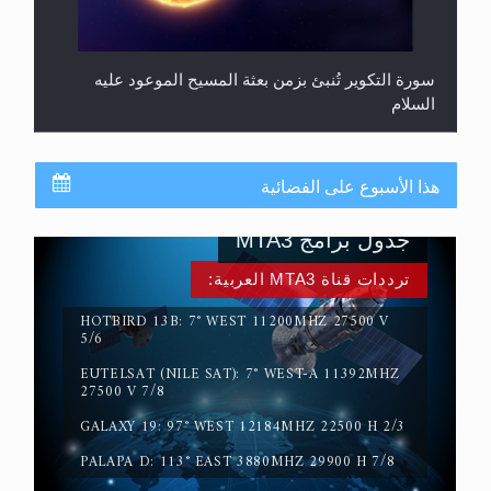
سورة التكوير تُنبئ بزمن بعثة المسيح الموعود عليه
السلام
هذا الأسبوع على الفضائية
جدول برامج MTA3
ترددات قناة MTA3 العربية:
HOTBIRD 13B: 7° WEST 11200MHZ 27500 V
5/6
EUTELSAT (NILE SAT): 7° WEST-A 11392MHZ
حقيقة المسيح الدجال
27500 V 7/8
GALAXY 19: 97° WEST 12184MHZ 22500 H 2/3
PALAPA D: 113° EAST 3880MHZ 29900 H 7/8