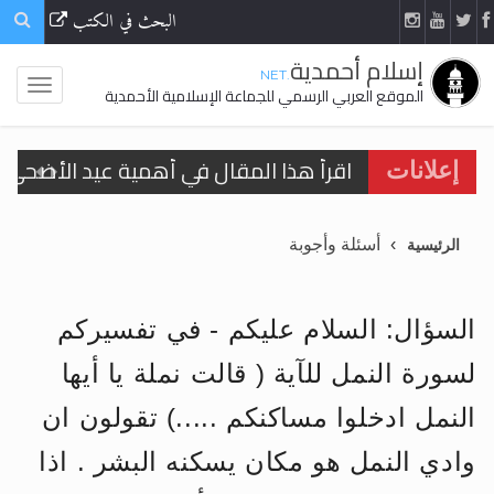
البحث في الكتب
إسلام أحمدية
.NET
الموقع العربي الرسمي للجماعة الإسلامية الأحمدية
اقرأ هذا المقال في أهمية عيد الأضحى و
إعلانات
الحجّ.. دلالات، حِكم، وأهداف >> المزيد
أسئلة وأجوبة
الرئيسية
تعميم هامّ لأفراد الجماعة >> المزيد
تعميم هامّ لأفراد الجماعة >> المزيد
السؤال: السلام عليكم - في تفسيركم
لسورة النمل للآية ( قالت نملة يا أيها
النمل ادخلوا مساكنكم .....) تقولون ان
اقرأ هذا الكتاب وتعرّف على حقيقة الإسرا
وادي النمل هو مكان يسكنه البشر . اذا