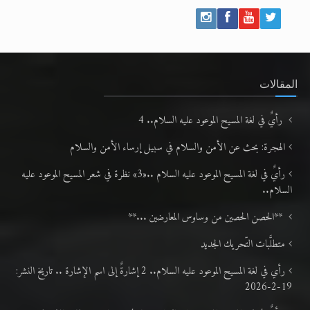
المقالات
رأيٌ في لغة المسيح الموعود عليه السلام.. 4
الهجرة: بحث عن الأمن والسلام في سبيل إرساء الأمن والسلام
رأيٌ في لغة المسيح الموعود عليه السلام ..«3» نظرة في شعر المسيح الموعود عليه
السلام..
**الحصن الحصين من وساوس المعارضين ...**
متطلَّبات التّحريك الجديد
رأي في لغة المسيح الموعود عليه السلام.. 2 إشارةٌ إلى اسم الإشارة .. تاريخ النشر:
19-2-2026