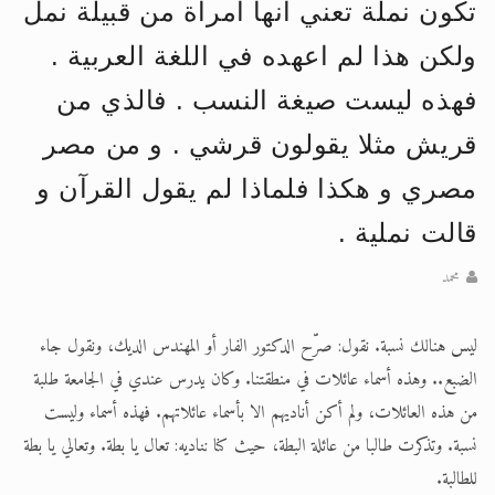
تكون نملة تعني انها امرأة من قبيلة نمل
الحجّ.. دلالات، حِكم، وأهداف >> المزيد
ولكن هذا لم اعهده في اللغة العربية .
فهذه ليست صيغة النسب . فالذي من
قريش مثلا يقولون قرشي . و من مصر
مصري و هكذا فلماذا لم يقول القرآن و
قالت نملية .
محمد
ليس هنالك نسبة. نقول: صرّح الدكتور الفار أو المهندس الديك، ونقول جاء
الضبع.. وهذه أسماء عائلات في منطقتنا. وكان يدرس عندي في الجامعة طلبة
من هذه العائلات، ولم أكن أناديهم الا بأسماء عائلاتهم. فهذه أسماء وليست
نسبة. وتذكرت طالبا من عائلة البطة، حيث كنا نناديه: تعال يا بطة. وتعالي يا بطة
للطالبة.