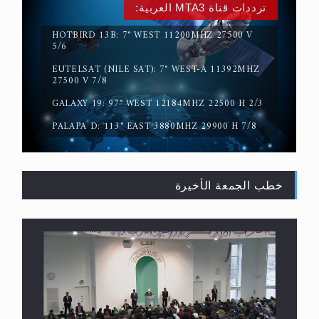
ترددات قناة MTA3 العربية:
HOTBIRD 13B: 7° WEST 11200MHZ 27500 V
5/6
EUTELSAT (NILE SAT): 7° WEST-A 11392MHZ
حقيقة المسيح الدجال
27500 V 7/8
GALAXY 19: 97° WEST 12184MHZ 22500 H 2/3
PALAPA D: 113° EAST 3880MHZ 29900 H 7/8
خطب الجمعة الأخيرة
القرآن قاضٍ وحكمٌ على السنة ومهيمنٌ عليها.. ليس
العكس