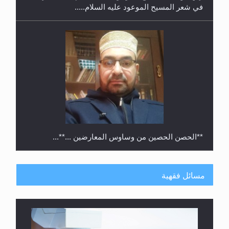
في شعر المسيح الموعود عليه السلام.....
**الحصن الحصين من وساوس المعارضين ...**...
مسائل فقهية