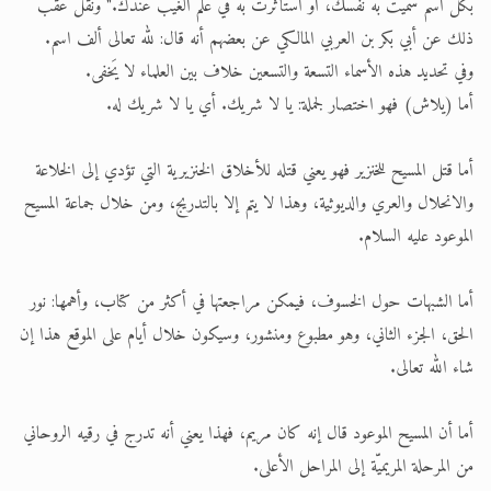
بكل اسم سميت به نفسك، أو استأثرت به في علم الغيب عندك." ونقل عقب
ذلك عن أبي بكر بن العربي المالكي عن بعضهم أنه قال: لله تعالى ألف اسم.
وفي تحديد هذه الأسماء التسعة والتسعين خلاف بين العلماء لا يَخفى.
أما (يلاش) فهو اختصار لجملة: يا لا شريك. أي يا لا شريك له.
أما قتل المسيح للخنزير فهو يعني قتله للأخلاق الخنزيرية التي تؤدي إلى الخلاعة
والانحلال والعري والديوثية، وهذا لا يتم إلا بالتدريج، ومن خلال جماعة المسيح
الموعود عليه السلام.
أما الشبهات حول الخسوف، فيمكن مراجعتها في أكثر من كتاب، وأهمها: نور
الحق، الجزء الثاني، وهو مطبوع ومنشور، وسيكون خلال أيام على الموقع هذا إن
شاء الله تعالى.
أما أن المسيح الموعود قال إنه كان مريم، فهذا يعني أنه تدرج في رقيه الروحاني
من المرحلة المريميّة إلى المراحل الأعلى.