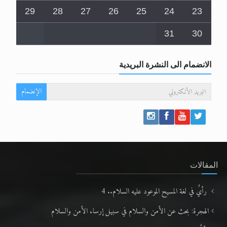
29
28
27
26
25
24
23
31
30
الانضمام الى النشرة البريدية
الإنضمام
المقالات
رأيٌ في لغة المسيح الموعود عليه السلام.. 4
الهجرة: بحث عن الأمن والسلام في سبيل إرساء الأمن والسلام