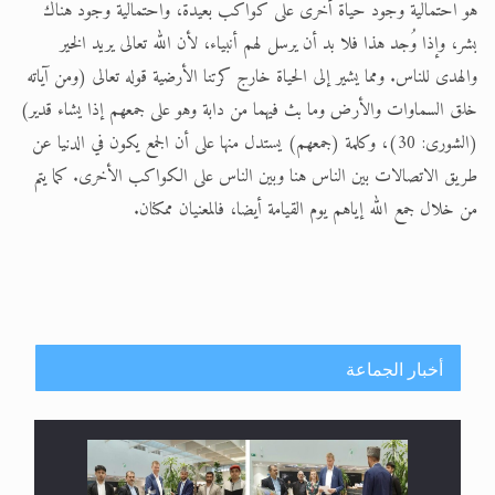
هو احتمالية وجود حياة أخرى على كواكب بعيدة، واحتمالية وجود هناك
بشر، وإذا وُجد هذا فلا بد أن يرسل لهم أنبياء، لأن الله تعالى يريد الخير
والهدى للناس. ومما يشير إلى الحياة خارج كرتنا الأرضية قوله تعالى (ومن آياته
خلق السماوات والأرض وما بث فيهما من دابة وهو على جمعهم إذا يشاء قدير)
(الشورى: 30)، وكلمة (جمعهم) يستدل منها على أن الجمع يكون في الدنيا عن
طريق الاتصالات بين الناس هنا وبين الناس على الكواكب الأخرى. كما يتم
من خلال جمع الله إياهم يوم القيامة أيضا، فالمعنيان ممكنان.
أخبار الجماعة