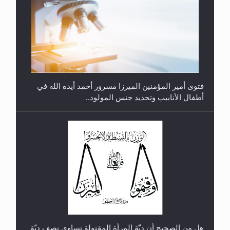
متطلَّبات التّحريك الجديد...
فتوى أمير المؤمنين الميرزا مسرور أحمد أيده الله في
أطفال الأنابيب وتحديد جنس المولود..
رأيٌ في لغة المسيح الموعود عليه السلام.. 4...
هل من الصحيح أن ديّة المرأة المقتولة تساوي نصف ديّة