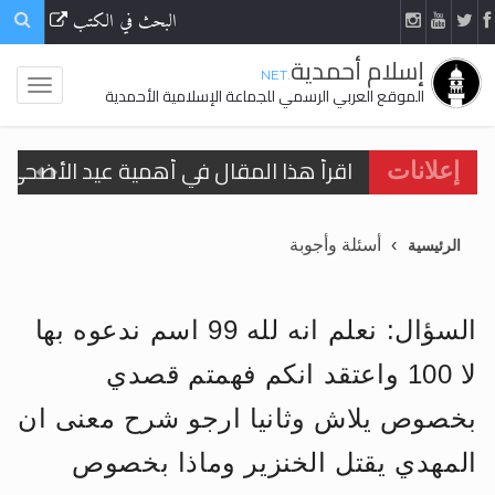
البحث في الكتب
إسلام أحمدية
.NET
الموقع العربي الرسمي للجماعة الإسلامية الأحمدية
اقرأ هذا المقال في أهمية عيد الأضحى و
إعلانات
الحجّ.. دلالات، حِكم، وأهداف >> المزيد
أسئلة وأجوبة
الرئيسية
تعميم هامّ لأفراد الجماعة >> المزيد
تعميم هامّ لأفراد الجماعة >> المزيد
السؤال: نعلم انه لله 99 اسم ندعوه بها
لا 100 واعتقد انكم فهمتم قصدي
بخصوص يلاش وثانيا ارجو شرح معنى ان
اقرأ هذا الكتاب وتعرّف على حقيقة الإسرا
المهدي يقتل الخنزير وماذا بخصوص