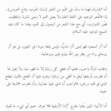
أما الشاربان فهما ما سال على الفَم من الشعر (لسان العرب، وتاج العروس)،
لذا فالشَّعر الموجود على الشفة العليا ولا يصل الفم لا يسمى شاربا. والمطلوب
قصّ الشوارب، أي منع هذا الشعر من الوصول إلى الفم. وهذا ما كان عليه
المسيح الموعود عليه السلام.
أما أثر السجود فهو ليس أثرا ماديًّا، وليس بقعة سوداء في الجبين، بل هو أثر
روحاني يراه من ينظر بنور الله ولديه يقين وروحانية.
وحجاب المرأة واجب، فعليها أن تغطي كل زينتها إلا ما ظهر منها. ولا يجوز لها
أن تضرب بأرجلها ليعلم ما تخفي من زينتها، ويحرم عليها أن تخضع بالقول ليطمع
الذي في قلبه مرض، فالواجب أن تدني عليها جلبابها، وأن تضرب بخمارها على
جيبها.
أما الأنبياء الذين بُعثوا خارج كرتنا الأرضية فلا نعرف عنهم أي شيء. ما نقوله