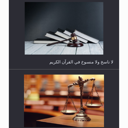
هل يُحسب حول الزكاة وفق السنة الميلادية أو الهجرية؟
لا ناسخ ولا منسوخ في القرآن الكريم
هل يجوز فتح مشروع كوافير نسائي للمحجبات وغير
المحجبات؟