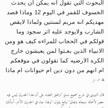
البحوث التي تقول انه يمكن ان يحدث
الحجّ.. دلالات، حِكم، وأهداف >> المزيد
الخسوف للقمر في اليوم 12 وماذا قصد
اقرأ هذا المقال في أهمية عيد الأضحى و
مهديكم انه مريم لسنتين ولماذا لايقص
الشارب ولايوجد عليه اثر سجود وما
قولكم في الحجاب للمراءه كيف هو ومن
الانبياء الذين بعـثوا لمن يعيشون خارج
الكره الارضيه كما تقولون في موقعكم
ام انهم من دون دين ام حيوانات ام ماذا
محمد علي
قال النووي في شرح صحيح مسلم: "واتفق العلماء على أن هذا الحديث ليس فيه
حصر لأسمائه سبحانه وتعالى" وتابع يقول: "ولهذا جاء في الحديث الآخر: أسألك