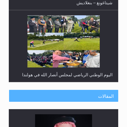
شيتاغونغ – بنغلاديش
اليوم الوطني الرياضي لمجلس أنصار الله في هولندا
المقالات