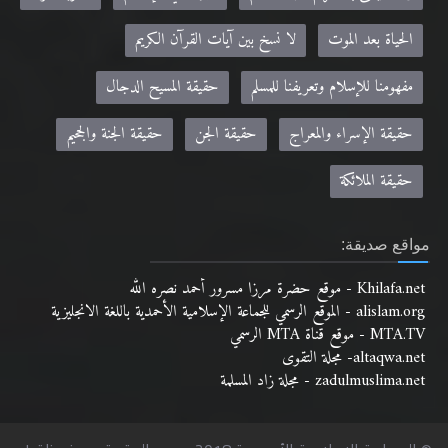
الحياة بعد الموت
لا نسخ بين آيات القرآن الكريم
مفهومنا للإسلام وتعريفنا للمسلم
حقيقة المسيح الدجال
حقيقة الإسراء والمعراج
حقيقة الجن
حقيقة الجنة والجحيم
حقيقة الملائكة
مواقع صديقة:
Khilafa.net - موقع حضرة مرزا مسرور أحمد نصره الله
alislam.org - الموقع الرسمي للجماعة الإسلامية الأحمدية باللغة الانجليزية
MTA.TV - موقع قناة MTA الرسمي
altaqwa.net- مجلة التقوى
zadulmuslima.net - مجلة زاد المسلمة