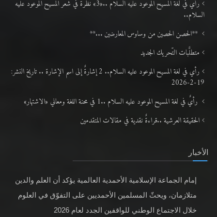
رأيٌ في لغة المسيح الموعود عليه السلام ..«3» نظرة في شعر المسيح الموعود عليه
السلام..
**الحصن الحصين من وساوس المعارضين ...**
متطلَّبات التّحريك الجديد
رأي في لغة المسيح الموعود عليه السلام.. 2 إشارةٌ إلى اسم الإشارة .. تاريخ النشر:
19-2-2026
رأيٌ في لغة المسيح الموعود عليه السلام ..1 في محنة اللغة ومعاني «الاشتهار»
الحقيقة العرشية ..قراءةٌ نقدية في مقالات المتقدمين
الأخبار
إمام الجماعة الإسلامية الأحمدية العالمية يؤكد أن العلم والدين
متلازمان، ويحثّ المسلمين الأحمديين على التفوّق في العلوم
خلال الاجتماع الوطني للواقفين الجدد لعام 2026